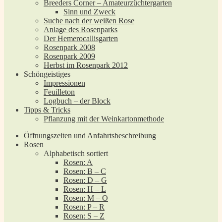
Breeders Corner – Amateurzüchtergarten
Sinn und Zweck
Suche nach der weißen Rose
Anlage des Rosenparks
Der Hemerocallisgarten
Rosenpark 2008
Rosenpark 2009
Herbst im Rosenpark 2012
Schöngeistiges
Impressionen
Feuilleton
Logbuch – der Block
Tipps & Tricks
Pflanzung mit der Weinkartonmethode
Öffnungszeiten und Anfahrtsbeschreibung
Rosen
Alphabetisch sortiert
Rosen: A
Rosen: B – C
Rosen: D – G
Rosen: H – L
Rosen: M – O
Rosen: P – R
Rosen: S – Z