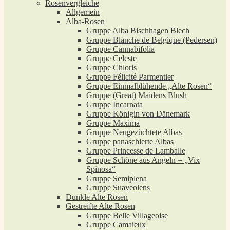
Rosenvergleiche
Allgemein
Alba-Rosen
Gruppe Alba Bischhagen Blech
Gruppe Blanche de Belgique (Pedersen)
Gruppe Cannabifolia
Gruppe Celeste
Gruppe Chloris
Gruppe Félicité Parmentier
Gruppe Einmalblühende „Alte Rosen“
Gruppe (Great) Maidens Blush
Gruppe Incarnata
Gruppe Königin von Dänemark
Gruppe Maxima
Gruppe Neugezüchtete Albas
Gruppe panaschierte Albas
Gruppe Princesse de Lamballe
Gruppe Schöne aus Angeln = „Vix
Spinosa“
Gruppe Semiplena
Gruppe Suaveolens
Dunkle Alte Rosen
Gestreifte Alte Rosen
Gruppe Belle Villageoise
Gruppe Camaieux