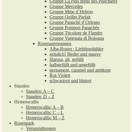
Gruppe La Plus Belle des Ponctuées
Gruppe Mercedes
Gruppe Mme d´Hebray
Gruppe Oeillet Parfait
Gruppe Panaché d´Orleans
Gruppe Pompon Panachée
Gruppe Tricolore de Flandre
Gruppe Variegata di Bologna
Rosenanregungen
Alba-Rosen : Lieblingsbilder
gräulich! flieder und mauve
lilarosa, alt, gefüllt
halbgefüllt und ungefüllt
pergament, caramel und aprikose
Rot-Violett
schwarzrot und blutrot
Stauden
Stauden: A – C
Stauden: D – Z
Hemerocallis
Hemerocallis: A – B
Hemerocallis: C – L
Hemerocallis: M – Z
Rosenpark
Veranstaltungen