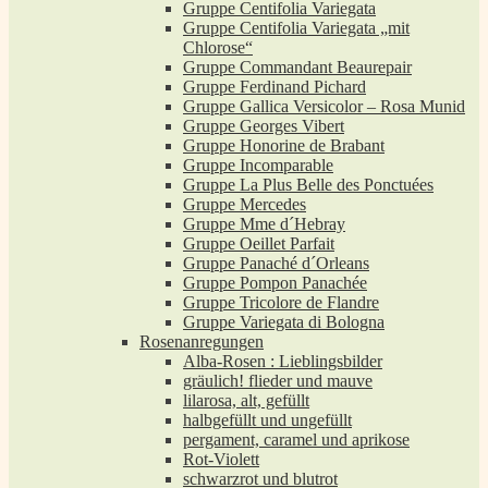
Gruppe Centifolia Variegata
Gruppe Centifolia Variegata „mit
Chlorose“
Gruppe Commandant Beaurepair
Gruppe Ferdinand Pichard
Gruppe Gallica Versicolor – Rosa Munid
Gruppe Georges Vibert
Gruppe Honorine de Brabant
Gruppe Incomparable
Gruppe La Plus Belle des Ponctuées
Gruppe Mercedes
Gruppe Mme d´Hebray
Gruppe Oeillet Parfait
Gruppe Panaché d´Orleans
Gruppe Pompon Panachée
Gruppe Tricolore de Flandre
Gruppe Variegata di Bologna
Rosenanregungen
Alba-Rosen : Lieblingsbilder
gräulich! flieder und mauve
lilarosa, alt, gefüllt
halbgefüllt und ungefüllt
pergament, caramel und aprikose
Rot-Violett
schwarzrot und blutrot