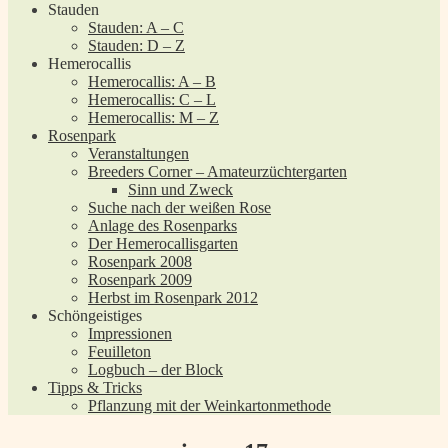
Stauden
Stauden: A – C
Stauden: D – Z
Hemerocallis
Hemerocallis: A – B
Hemerocallis: C – L
Hemerocallis: M – Z
Rosenpark
Veranstaltungen
Breeders Corner – Amateurzüchtergarten
Sinn und Zweck
Suche nach der weißen Rose
Anlage des Rosenparks
Der Hemerocallisgarten
Rosenpark 2008
Rosenpark 2009
Herbst im Rosenpark 2012
Schöngeistiges
Impressionen
Feuilleton
Logbuch – der Block
Tipps & Tricks
Pflanzung mit der Weinkartonmethode