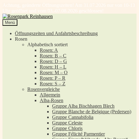
Achtung, geänderte Öffnungszeiten! Am 31.07.2026 nur von 10-13
Uhr geöffnet und vom 03.-07.08.2026 geschlossen!
Zur
Zum
Navigation
Inhalt
Menü
springen
springen
Öffnungszeiten und Anfahrtsbeschreibung
Rosen
Alphabetisch sortiert
Rosen: A
Rosen: B – C
Rosen: D – G
Rosen: H – L
Rosen: M – O
Rosen: P – R
Rosen: S – Z
Rosenvergleiche
Allgemein
Alba-Rosen
Gruppe Alba Bischhagen Blech
Gruppe Blanche de Belgique (Pedersen)
Gruppe Cannabifolia
Gruppe Celeste
Gruppe Chloris
Gruppe Félicité Parmentier