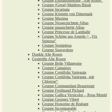
Gruppe Einmalblühende „Alte Rosen“
Gruppe (Great) Maidens Blush
Gruppe Incarnata
Gruppe Königin von Dänemark
Gruppe Maxima
Gruppe Neugezüchtete Albas
Gruppe panaschierte Albas
Gruppe Princesse de Lamballe
Gruppe Schöne aus Angeln = „Vix
Spinosa“
Gruppe Semiplena
Gruppe Suaveolens
Dunkle Alte Rosen
Gestreifte Alte Rosen
Gruppe Belle Villageoise
Gruppe Camaieux
Gruppe Centifolia Variegata
Gruppe Centifolia Variegata „mit
Chlorose“
Gruppe Commandant Beaurepair
Gruppe Ferdinand Pichard
Gruppe Gallica Versicolor – Rosa Munid
Gruppe Georges Vibert
Gruppe Honorine de Brabant
Gruppe Incomparable