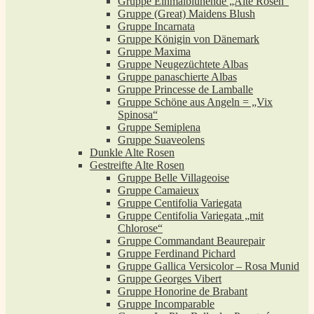
Gruppe Einmalblühende „Alte Rosen“
Gruppe (Great) Maidens Blush
Gruppe Incarnata
Gruppe Königin von Dänemark
Gruppe Maxima
Gruppe Neugezüchtete Albas
Gruppe panaschierte Albas
Gruppe Princesse de Lamballe
Gruppe Schöne aus Angeln = „Vix
Spinosa“
Gruppe Semiplena
Gruppe Suaveolens
Dunkle Alte Rosen
Gestreifte Alte Rosen
Gruppe Belle Villageoise
Gruppe Camaieux
Gruppe Centifolia Variegata
Gruppe Centifolia Variegata „mit
Chlorose“
Gruppe Commandant Beaurepair
Gruppe Ferdinand Pichard
Gruppe Gallica Versicolor – Rosa Munid
Gruppe Georges Vibert
Gruppe Honorine de Brabant
Gruppe Incomparable