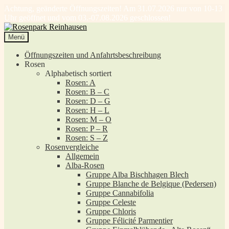
Achtung, geänderte Öffnungszeiten! Am 31.07.2026 nur von 10-13
Uhr geöffnet und vom 03.-07.08.2026 geschlossen!
Zur
Zum
Navigation
Inhalt
Menü
springen
springen
Öffnungszeiten und Anfahrtsbeschreibung
Rosen
Alphabetisch sortiert
Rosen: A
Rosen: B – C
Rosen: D – G
Rosen: H – L
Rosen: M – O
Rosen: P – R
Rosen: S – Z
Rosenvergleiche
Allgemein
Alba-Rosen
Gruppe Alba Bischhagen Blech
Gruppe Blanche de Belgique (Pedersen)
Gruppe Cannabifolia
Gruppe Celeste
Gruppe Chloris
Gruppe Félicité Parmentier