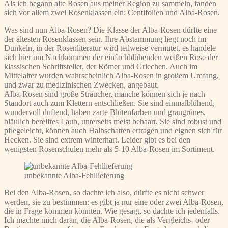
Als ich begann alte Rosen aus meiner Region zu sammeln, fanden
sich vor allem zwei Rosenklassen ein: Centifolien und Alba-Rosen.
Was sind nun Alba-Rosen? Die Klasse der Alba-Rosen dürfte eine
der ältesten Rosenklassen sein. Ihre Abstammung liegt noch im
Dunkeln, in der Rosenliteratur wird teilweise vermutet, es handele
sich hier um Nachkommen der einfachblühenden weißen Rose der
klassischen Schriftsteller, der Römer und Griechen. Auch im
Mittelalter wurden wahrscheinlich Alba-Rosen in großem Umfang,
und zwar zu medizinischen Zwecken, angebaut.
Alba-Rosen sind große Sträucher, manche können sich je nach
Standort auch zum Klettern entschließen. Sie sind einmalblühend,
wundervoll duftend, haben zarte Blütenfarben und graugrünes,
bläulich bereiftes Laub, unterseits meist behaart. Sie sind robust und
pflegeleicht, können auch Halbschatten ertragen und eignen sich für
Hecken. Sie sind extrem winterhart. Leider gibt es bei den
wenigsten Rosenschulen mehr als 5-10 Alba-Rosen im Sortiment.
unbekannte Alba-Fehllieferung
Bei den Alba-Rosen, so dachte ich also, dürfte es nicht schwer
werden, sie zu bestimmen: es gibt ja nur eine oder zwei Alba-Rosen,
die in Frage kommen könnten. Wie gesagt, so dachte ich jedenfalls.
Ich machte mich daran, die Alba-Rosen, die als Vergleichs- oder