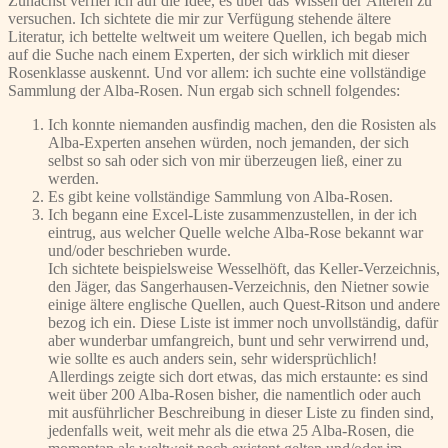
Zunächst verfiel ich auf die Idee, es über das Wissen der Älteren zu
versuchen. Ich sichtete die mir zur Verfügung stehende ältere
Literatur, ich bettelte weltweit um weitere Quellen, ich begab mich
auf die Suche nach einem Experten, der sich wirklich mit dieser
Rosenklasse auskennt. Und vor allem: ich suchte eine vollständige
Sammlung der Alba-Rosen. Nun ergab sich schnell folgendes:
Ich konnte niemanden ausfindig machen, den die Rosisten als
Alba-Experten ansehen würden, noch jemanden, der sich
selbst so sah oder sich von mir überzeugen ließ, einer zu
werden.
Es gibt keine vollständige Sammlung von Alba-Rosen.
Ich begann eine Excel-Liste zusammenzustellen, in der ich
eintrug, aus welcher Quelle welche Alba-Rose bekannt war
und/oder beschrieben wurde.
Ich sichtete beispielsweise Wesselhöft, das Keller-Verzeichnis,
den Jäger, das Sangerhausen-Verzeichnis, den Nietner sowie
einige ältere englische Quellen, auch Quest-Ritson und andere
bezog ich ein. Diese Liste ist immer noch unvollständig, dafür
aber wunderbar umfangreich, bunt und sehr verwirrend und,
wie sollte es auch anders sein, sehr widersprüchlich!
Allerdings zeigte sich dort etwas, das mich erstaunte: es sind
weit über 200 Alba-Rosen bisher, die namentlich oder auch
mit ausführlicher Beschreibung in dieser Liste zu finden sind,
jedenfalls weit, weit mehr als die etwa 25 Alba-Rosen, die