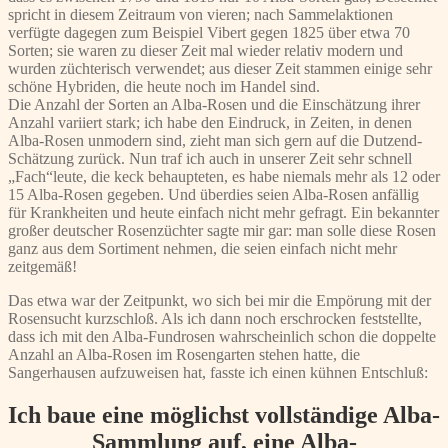
spricht in diesem Zeitraum von vieren; nach Sammelaktionen
verfügte dagegen zum Beispiel Vibert gegen 1825 über etwa 70
Sorten; sie waren zu dieser Zeit mal wieder relativ modern und
wurden züchterisch verwendet; aus dieser Zeit stammen einige sehr
schöne Hybriden, die heute noch im Handel sind.
Die Anzahl der Sorten an Alba-Rosen und die Einschätzung ihrer
Anzahl variiert stark; ich habe den Eindruck, in Zeiten, in denen
Alba-Rosen unmodern sind, zieht man sich gern auf die Dutzend-
Schätzung zurück. Nun traf ich auch in unserer Zeit sehr schnell
„Fach“leute, die keck behaupteten, es habe niemals mehr als 12 oder
15 Alba-Rosen gegeben. Und überdies seien Alba-Rosen anfällig
für Krankheiten und heute einfach nicht mehr gefragt. Ein bekannter
großer deutscher Rosenzüchter sagte mir gar: man solle diese Rosen
ganz aus dem Sortiment nehmen, die seien einfach nicht mehr
zeitgemäß!
Das etwa war der Zeitpunkt, wo sich bei mir die Empörung mit der
Rosensucht kurzschloß. Als ich dann noch erschrocken feststellte,
dass ich mit den Alba-Fundrosen wahrscheinlich schon die doppelte
Anzahl an Alba-Rosen im Rosengarten stehen hatte, die
Sangerhausen aufzuweisen hat, fasste ich einen kühnen Entschluß:
Ich baue eine möglichst vollständige Alba-
Sammlung auf, eine Alba-