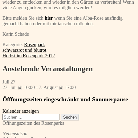
wieder zu entdecken und wieder in den Gärten zu verbreiten! Wenn
viele Augen gucken, wird es möglich werden!
Bitte melden Sie sich
hier
wenn Sie eine Alba-Rose ausfindig
gemacht haben oder mit mir tauschen möchten.
Karin Schade
Kategorie:
Rosenpark
Beitragsnavigation
Vorheriger
schwarzrot und blutrot
Beitrag:
Nächster
Herbst im Rosenpark 2012
Beitrag:
Anstehende Veranstaltungen
Juli
27
27. Juli @ 10:00
-
7. August @ 17:00
Öfffnungszeiten eingeschränkt und Sommerpause
Kalender anzeigen
Suchen
nach:
Öffnungszeiten des Rosenparks
Nebensaison