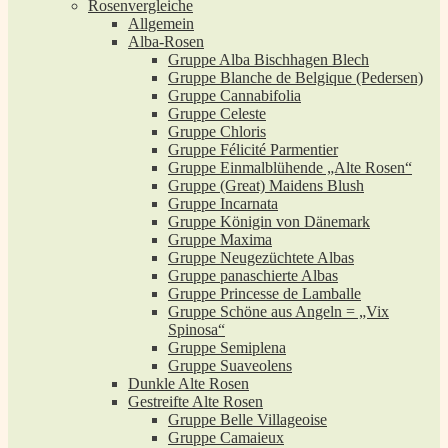
Rosenvergleiche
Allgemein
Alba-Rosen
Gruppe Alba Bischhagen Blech
Gruppe Blanche de Belgique (Pedersen)
Gruppe Cannabifolia
Gruppe Celeste
Gruppe Chloris
Gruppe Félicité Parmentier
Gruppe Einmalblühende „Alte Rosen“
Gruppe (Great) Maidens Blush
Gruppe Incarnata
Gruppe Königin von Dänemark
Gruppe Maxima
Gruppe Neugezüchtete Albas
Gruppe panaschierte Albas
Gruppe Princesse de Lamballe
Gruppe Schöne aus Angeln = „Vix
Spinosa“
Gruppe Semiplena
Gruppe Suaveolens
Dunkle Alte Rosen
Gestreifte Alte Rosen
Gruppe Belle Villageoise
Gruppe Camaieux