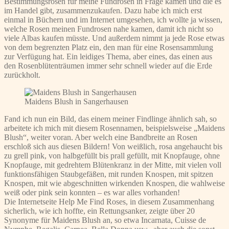
Bestimmungsrosen für meine Fundrosen in Frage kamen und die es
im Handel gibt, zusammenzukaufen. Dazu habe ich mich erst
einmal in Büchern und im Internet umgesehen, ich wollte ja wissen,
welche Rosen meinen Fundrosen nahe kamen, damit ich nicht so
viele Albas kaufen müsste. Und außerdem nimmt ja jede Rose etwas
von dem begrenzten Platz ein, den man für eine Rosensammlung
zur Verfügung hat. Ein leidiges Thema, aber eines, das einen aus
den Rosenblütenträumen immer sehr schnell wieder auf die Erde
zurückholt.
Maidens Blush in Sangerhausen
Fand ich nun ein Bild, das einem meiner Findlinge ähnlich sah, so
arbeitete ich mich mit diesem Rosennamen, beispielsweise „Maidens
Blush“, weiter voran. Aber welch eine Bandbreite an Rosen
erschloß sich aus diesen Bildern! Von weißlich, rosa angehaucht bis
zu grell pink, von halbgefüllt bis prall gefüllt, mit Knopfauge, ohne
Knopfauge, mit gedrehtem Blütenkranz in der Mitte, mit vielen voll
funktionsfähigen Staubgefäßen, mit runden Knospen, mit spitzen
Knospen, mit wie abgeschnitten wirkenden Knospen, die wahlweise
weiß oder pink sein konnten – es war alles vorhanden!
Die Internetseite Help Me Find Roses, in diesem Zusammenhang
sicherlich, wie ich hoffte, ein Rettungsanker, zeigte über 20
Synonyme für Maidens Blush an, so etwa Incarnata, Cuisse de