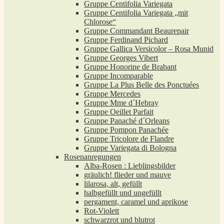
Gruppe Centifolia Variegata
Gruppe Centifolia Variegata „mit
Chlorose“
Gruppe Commandant Beaurepair
Gruppe Ferdinand Pichard
Gruppe Gallica Versicolor – Rosa Munid
Gruppe Georges Vibert
Gruppe Honorine de Brabant
Gruppe Incomparable
Gruppe La Plus Belle des Ponctuées
Gruppe Mercedes
Gruppe Mme d´Hebray
Gruppe Oeillet Parfait
Gruppe Panaché d´Orleans
Gruppe Pompon Panachée
Gruppe Tricolore de Flandre
Gruppe Variegata di Bologna
Rosenanregungen
Alba-Rosen : Lieblingsbilder
gräulich! flieder und mauve
lilarosa, alt, gefüllt
halbgefüllt und ungefüllt
pergament, caramel und aprikose
Rot-Violett
schwarzrot und blutrot