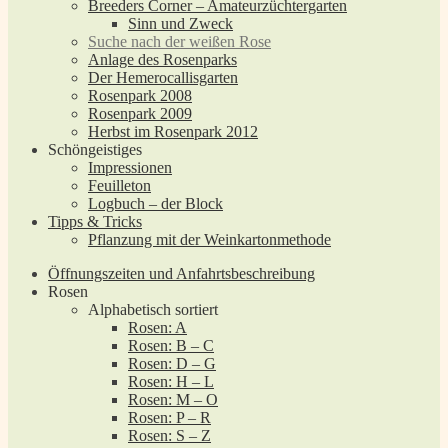
Breeders Corner – Amateurzüchtergarten
Sinn und Zweck
Suche nach der weißen Rose
Anlage des Rosenparks
Der Hemerocallisgarten
Rosenpark 2008
Rosenpark 2009
Herbst im Rosenpark 2012
Schöngeistiges
Impressionen
Feuilleton
Logbuch – der Block
Tipps & Tricks
Pflanzung mit der Weinkartonmethode
Öffnungszeiten und Anfahrtsbeschreibung
Rosen
Alphabetisch sortiert
Rosen: A
Rosen: B – C
Rosen: D – G
Rosen: H – L
Rosen: M – O
Rosen: P – R
Rosen: S – Z