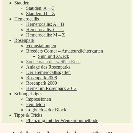
Stauden
Stauden: A – C
Stauden: D – Z
Hemerocallis
Hemerocallis: A – B
Hemerocallis: C – L
Hemerocallis: M – Z
Rosenpark
Veranstaltungen
Breeders Corner – Amateurzüchtergarten
Sinn und Zweck
Suche nach der weißen Rose
Anlage des Rosenparks
Der Hemerocallisgarten
Rosenpark 2008
Rosenpark 2009
Herbst im Rosenpark 2012
Schöngeistiges
Impressionen
Feuilleton
Logbuch – der Block
Tipps & Tricks
Pflanzung mit der Weinkartonmethode