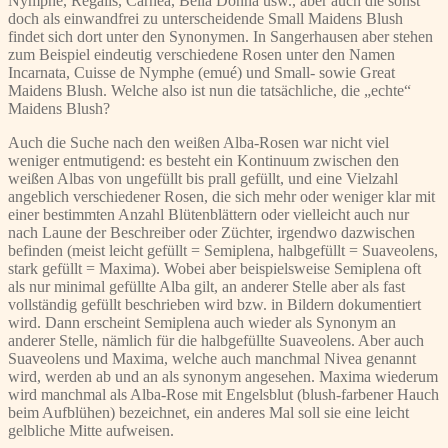
Nymphe, Regalis, Carnea, Bella Donna usw., aber auch die sonst
doch als einwandfrei zu unterscheidende Small Maidens Blush
findet sich dort unter den Synonymen. In Sangerhausen aber stehen
zum Beispiel eindeutig verschiedene Rosen unter den Namen
Incarnata, Cuisse de Nymphe (emué) und Small- sowie Great
Maidens Blush. Welche also ist nun die tatsächliche, die „echte“
Maidens Blush?
Auch die Suche nach den weißen Alba-Rosen war nicht viel
weniger entmutigend: es besteht ein Kontinuum zwischen den
weißen Albas von ungefüllt bis prall gefüllt, und eine Vielzahl
angeblich verschiedener Rosen, die sich mehr oder weniger klar mit
einer bestimmten Anzahl Blütenblättern oder vielleicht auch nur
nach Laune der Beschreiber oder Züchter, irgendwo dazwischen
befinden (meist leicht gefüllt = Semiplena, halbgefüllt = Suaveolens,
stark gefüllt = Maxima). Wobei aber beispielsweise Semiplena oft
als nur minimal gefüllte Alba gilt, an anderer Stelle aber als fast
vollständig gefüllt beschrieben wird bzw. in Bildern dokumentiert
wird. Dann erscheint Semiplena auch wieder als Synonym an
anderer Stelle, nämlich für die halbgefüllte Suaveolens. Aber auch
Suaveolens und Maxima, welche auch manchmal Nivea genannt
wird, werden ab und an als synonym angesehen. Maxima wiederum
wird manchmal als Alba-Rose mit Engelsblut (blush-farbener Hauch
beim Aufblühen) bezeichnet, ein anderes Mal soll sie eine leicht
gelbliche Mitte aufweisen.