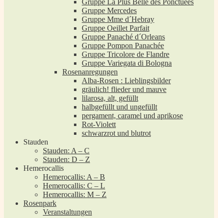
Gruppe La Plus Belle des Ponctuées
Gruppe Mercedes
Gruppe Mme d´Hebray
Gruppe Oeillet Parfait
Gruppe Panaché d´Orleans
Gruppe Pompon Panachée
Gruppe Tricolore de Flandre
Gruppe Variegata di Bologna
Rosenanregungen
Alba-Rosen : Lieblingsbilder
gräulich! flieder und mauve
lilarosa, alt, gefüllt
halbgefüllt und ungefüllt
pergament, caramel und aprikose
Rot-Violett
schwarzrot und blutrot
Stauden
Stauden: A – C
Stauden: D – Z
Hemerocallis
Hemerocallis: A – B
Hemerocallis: C – L
Hemerocallis: M – Z
Rosenpark
Veranstaltungen