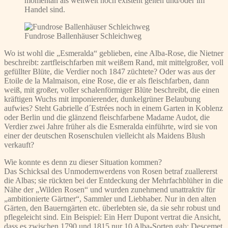
momentan als weltweit noch existent gelten und/oder im
Handel sind.
Fundrose Ballenhäuser Schleichweg
Wo ist wohl die „Esmeralda“ geblieben, eine Alba-Rose, die Nietner
beschreibt: zartfleischfarben mit weißem Rand, mit mittelgroßer, voll
gefüllter Blüte, die Verdier noch 1847 züchtete? Oder was aus der
Etoile de la Malmaison, eine Rose, die er als fleischfarben, dann
weiß, mit großer, voller schalenförmiger Blüte beschreibt, die einen
kräftigen Wuchs mit imponierender, dunkelgrüner Belaubung
aufwies? Steht Gabrielle d´Estrées noch in einem Garten in Koblenz
oder Berlin und die glänzend fleischfarbene Madame Audot, die
Verdier zwei Jahre früher als die Esmeralda einführte, wird sie von
einer der deutschen Rosenschulen vielleicht als Maidens Blush
verkauft?
Wie konnte es denn zu dieser Situation kommen?
Das Schicksal des Unmodernwerdens von Rosen betraf zuallererst
die Albas; sie rückten bei der Entdeckung der Mehrfachblüher in die
Nähe der „Wilden Rosen“ und wurden zunehmend unattraktiv für
„ambitionierte Gärtner“, Sammler und Liebhaber. Nur in den alten
Gärten, den Bauerngärten etc. überlebten sie, da sie sehr robust und
pflegeleicht sind. Ein Beispiel: Ein Herr Dupont vertrat die Ansicht,
dass es zwischen 1790 und 1815 nur 10 Alba-Sorten gab; Descemet