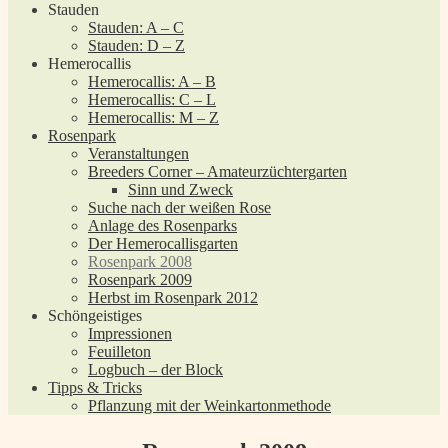
Stauden
Stauden: A – C
Stauden: D – Z
Hemerocallis
Hemerocallis: A – B
Hemerocallis: C – L
Hemerocallis: M – Z
Rosenpark
Veranstaltungen
Breeders Corner – Amateurzüchtergarten
Sinn und Zweck
Suche nach der weißen Rose
Anlage des Rosenparks
Der Hemerocallisgarten
Rosenpark 2008
Rosenpark 2009
Herbst im Rosenpark 2012
Schöngeistiges
Impressionen
Feuilleton
Logbuch – der Block
Tipps & Tricks
Pflanzung mit der Weinkartonmethode