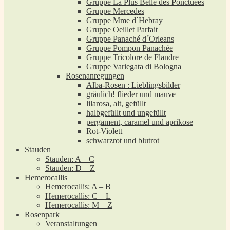
Gruppe La Plus Belle des Ponctuées
Gruppe Mercedes
Gruppe Mme d´Hebray
Gruppe Oeillet Parfait
Gruppe Panaché d´Orleans
Gruppe Pompon Panachée
Gruppe Tricolore de Flandre
Gruppe Variegata di Bologna
Rosenanregungen
Alba-Rosen : Lieblingsbilder
gräulich! flieder und mauve
lilarosa, alt, gefüllt
halbgefüllt und ungefüllt
pergament, caramel und aprikose
Rot-Violett
schwarzrot und blutrot
Stauden
Stauden: A – C
Stauden: D – Z
Hemerocallis
Hemerocallis: A – B
Hemerocallis: C – L
Hemerocallis: M – Z
Rosenpark
Veranstaltungen