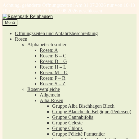
Achtung, geänderte Öffnungszeiten! Am 31.07.2026 nur von 10-13
Uhr geöffnet und vom 03.-07.08.2026 geschlossen!
Zur
Zum
Navigation
Inhalt
Menü
springen
springen
Öffnungszeiten und Anfahrtsbeschreibung
Rosen
Alphabetisch sortiert
Rosen: A
Rosen: B – C
Rosen: D – G
Rosen: H – L
Rosen: M – O
Rosen: P – R
Rosen: S – Z
Rosenvergleiche
Allgemein
Alba-Rosen
Gruppe Alba Bischhagen Blech
Gruppe Blanche de Belgique (Pedersen)
Gruppe Cannabifolia
Gruppe Celeste
Gruppe Chloris
Gruppe Félicité Parmentier