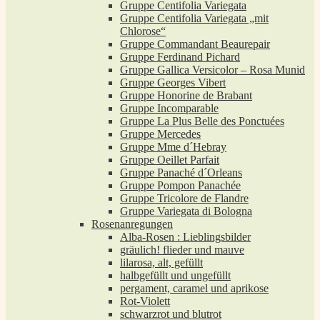
Gruppe Centifolia Variegata
Gruppe Centifolia Variegata „mit
Chlorose“
Gruppe Commandant Beaurepair
Gruppe Ferdinand Pichard
Gruppe Gallica Versicolor – Rosa Munid
Gruppe Georges Vibert
Gruppe Honorine de Brabant
Gruppe Incomparable
Gruppe La Plus Belle des Ponctuées
Gruppe Mercedes
Gruppe Mme d´Hebray
Gruppe Oeillet Parfait
Gruppe Panaché d´Orleans
Gruppe Pompon Panachée
Gruppe Tricolore de Flandre
Gruppe Variegata di Bologna
Rosenanregungen
Alba-Rosen : Lieblingsbilder
gräulich! flieder und mauve
lilarosa, alt, gefüllt
halbgefüllt und ungefüllt
pergament, caramel und aprikose
Rot-Violett
schwarzrot und blutrot