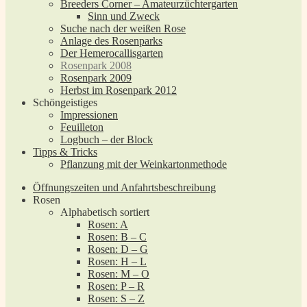
Breeders Corner – Amateurzüchtergarten
Sinn und Zweck
Suche nach der weißen Rose
Anlage des Rosenparks
Der Hemerocallisgarten
Rosenpark 2008
Rosenpark 2009
Herbst im Rosenpark 2012
Schöngeistiges
Impressionen
Feuilleton
Logbuch – der Block
Tipps & Tricks
Pflanzung mit der Weinkartonmethode
Öffnungszeiten und Anfahrtsbeschreibung
Rosen
Alphabetisch sortiert
Rosen: A
Rosen: B – C
Rosen: D – G
Rosen: H – L
Rosen: M – O
Rosen: P – R
Rosen: S – Z