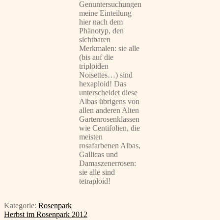
Genuntersuchungen
meine Einteilung
hier nach dem
Phänotyp, den
sichtbaren
Merkmalen: sie alle
(bis auf die
triploiden
Noisettes…) sind
hexaploid! Das
unterscheidet diese
Albas übrigens von
allen anderen Alten
Gartenrosenklassen
wie Centifolien, die
meisten
rosafarbenen Albas,
Gallicas und
Damaszenerrosen:
sie alle sind
tetraploid!
Kategorie:
Rosenpark
Beitragsnavigation
Vorheriger
Herbst im Rosenpark 2012