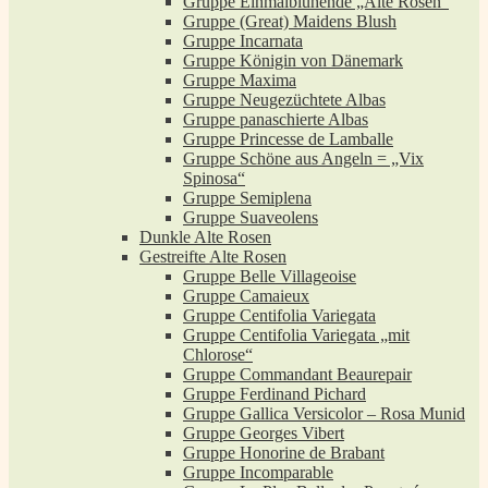
Gruppe Einmalblühende „Alte Rosen“
Gruppe (Great) Maidens Blush
Gruppe Incarnata
Gruppe Königin von Dänemark
Gruppe Maxima
Gruppe Neugezüchtete Albas
Gruppe panaschierte Albas
Gruppe Princesse de Lamballe
Gruppe Schöne aus Angeln = „Vix
Spinosa“
Gruppe Semiplena
Gruppe Suaveolens
Dunkle Alte Rosen
Gestreifte Alte Rosen
Gruppe Belle Villageoise
Gruppe Camaieux
Gruppe Centifolia Variegata
Gruppe Centifolia Variegata „mit
Chlorose“
Gruppe Commandant Beaurepair
Gruppe Ferdinand Pichard
Gruppe Gallica Versicolor – Rosa Munid
Gruppe Georges Vibert
Gruppe Honorine de Brabant
Gruppe Incomparable