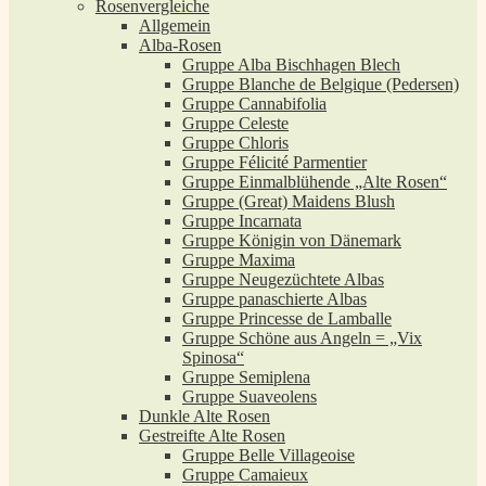
Rosenvergleiche
Allgemein
Alba-Rosen
Gruppe Alba Bischhagen Blech
Gruppe Blanche de Belgique (Pedersen)
Gruppe Cannabifolia
Gruppe Celeste
Gruppe Chloris
Gruppe Félicité Parmentier
Gruppe Einmalblühende „Alte Rosen“
Gruppe (Great) Maidens Blush
Gruppe Incarnata
Gruppe Königin von Dänemark
Gruppe Maxima
Gruppe Neugezüchtete Albas
Gruppe panaschierte Albas
Gruppe Princesse de Lamballe
Gruppe Schöne aus Angeln = „Vix
Spinosa“
Gruppe Semiplena
Gruppe Suaveolens
Dunkle Alte Rosen
Gestreifte Alte Rosen
Gruppe Belle Villageoise
Gruppe Camaieux