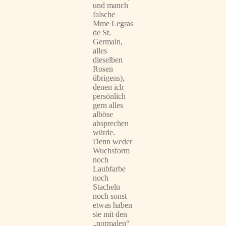
und manch
falsche
Mme Legras
de St.
Germain,
alles
dieselben
Rosen
übrigens),
denen ich
persönlich
gern alles
alböse
absprechen
würde.
Denn weder
Wuchsform
noch
Laubfarbe
noch
Stacheln
noch sonst
etwas haben
sie mit den
„normalen“