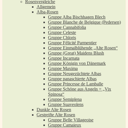
Rosenvergleiche
Allgemein
Alba-Rosen
Gruppe Alba Bischhagen Blech
Gruppe Blanche de Belgique (Pedersen)
Gruppe Cannabifolia
Gruppe Celeste
Gruppe Chloris
Gruppe Félicité Parmentier
Gruppe Einmalblühende „Alte Rosen“
Gruppe (Great) Maidens Blush
Gruppe Incarnata
Gruppe Königin von Dänemark
Gruppe Maxima
Gruppe Neugezüchtete Albas
Gruppe panaschierte Albas
Gruppe Princesse de Lamballe
Gruppe Schöne aus Angeln = „Vix
Spinosa“
Gruppe Semiplena
Gruppe Suaveolens
Dunkle Alte Rosen
Gestreifte Alte Rosen
Gruppe Belle Villageoise
Gruppe Camaieux