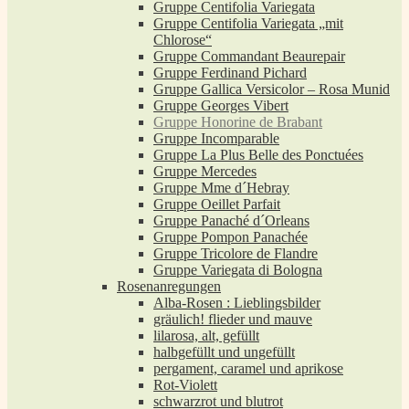
Gruppe Centifolia Variegata
Gruppe Centifolia Variegata „mit
Chlorose“
Gruppe Commandant Beaurepair
Gruppe Ferdinand Pichard
Gruppe Gallica Versicolor – Rosa Munid
Gruppe Georges Vibert
Gruppe Honorine de Brabant
Gruppe Incomparable
Gruppe La Plus Belle des Ponctuées
Gruppe Mercedes
Gruppe Mme d´Hebray
Gruppe Oeillet Parfait
Gruppe Panaché d´Orleans
Gruppe Pompon Panachée
Gruppe Tricolore de Flandre
Gruppe Variegata di Bologna
Rosenanregungen
Alba-Rosen : Lieblingsbilder
gräulich! flieder und mauve
lilarosa, alt, gefüllt
halbgefüllt und ungefüllt
pergament, caramel und aprikose
Rot-Violett
schwarzrot und blutrot