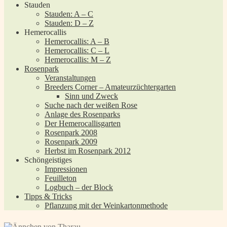
Stauden
Stauden: A – C
Stauden: D – Z
Hemerocallis
Hemerocallis: A – B
Hemerocallis: C – L
Hemerocallis: M – Z
Rosenpark
Veranstaltungen
Breeders Corner – Amateurzüchtergarten
Sinn und Zweck
Suche nach der weißen Rose
Anlage des Rosenparks
Der Hemerocallisgarten
Rosenpark 2008
Rosenpark 2009
Herbst im Rosenpark 2012
Schöngeistiges
Impressionen
Feuilleton
Logbuch – der Block
Tipps & Tricks
Pflanzung mit der Weinkartonmethode