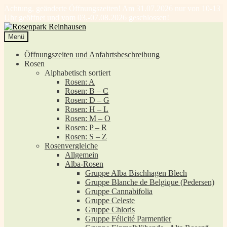
Achtung, geänderte Öffnungszeiten! Am 31.07.2026 nur von 10-13
Uhr geöffnet und vom 03.-07.08.2026 geschlossen!
Zur
Zum
Navigation
Inhalt
Menü
springen
springen
Öffnungszeiten und Anfahrtsbeschreibung
Rosen
Alphabetisch sortiert
Rosen: A
Rosen: B – C
Rosen: D – G
Rosen: H – L
Rosen: M – O
Rosen: P – R
Rosen: S – Z
Rosenvergleiche
Allgemein
Alba-Rosen
Gruppe Alba Bischhagen Blech
Gruppe Blanche de Belgique (Pedersen)
Gruppe Cannabifolia
Gruppe Celeste
Gruppe Chloris
Gruppe Félicité Parmentier