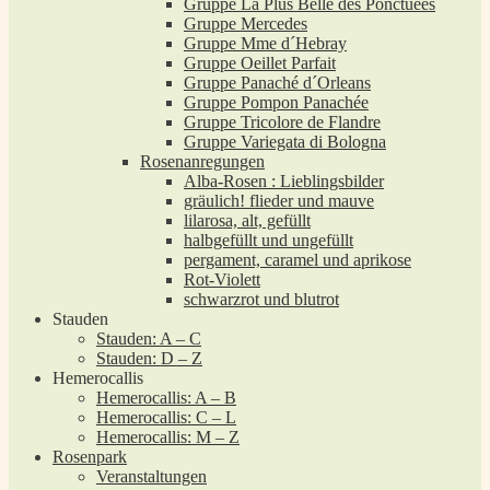
Gruppe La Plus Belle des Ponctuées
Gruppe Mercedes
Gruppe Mme d´Hebray
Gruppe Oeillet Parfait
Gruppe Panaché d´Orleans
Gruppe Pompon Panachée
Gruppe Tricolore de Flandre
Gruppe Variegata di Bologna
Rosenanregungen
Alba-Rosen : Lieblingsbilder
gräulich! flieder und mauve
lilarosa, alt, gefüllt
halbgefüllt und ungefüllt
pergament, caramel und aprikose
Rot-Violett
schwarzrot und blutrot
Stauden
Stauden: A – C
Stauden: D – Z
Hemerocallis
Hemerocallis: A – B
Hemerocallis: C – L
Hemerocallis: M – Z
Rosenpark
Veranstaltungen