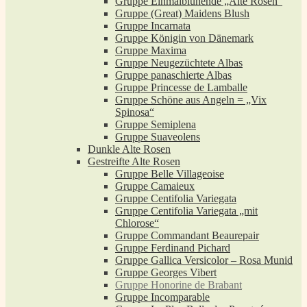
Gruppe Einmalblühende „Alte Rosen“
Gruppe (Great) Maidens Blush
Gruppe Incarnata
Gruppe Königin von Dänemark
Gruppe Maxima
Gruppe Neugezüchtete Albas
Gruppe panaschierte Albas
Gruppe Princesse de Lamballe
Gruppe Schöne aus Angeln = „Vix
Spinosa“
Gruppe Semiplena
Gruppe Suaveolens
Dunkle Alte Rosen
Gestreifte Alte Rosen
Gruppe Belle Villageoise
Gruppe Camaieux
Gruppe Centifolia Variegata
Gruppe Centifolia Variegata „mit
Chlorose“
Gruppe Commandant Beaurepair
Gruppe Ferdinand Pichard
Gruppe Gallica Versicolor – Rosa Munid
Gruppe Georges Vibert
Gruppe Honorine de Brabant
Gruppe Incomparable