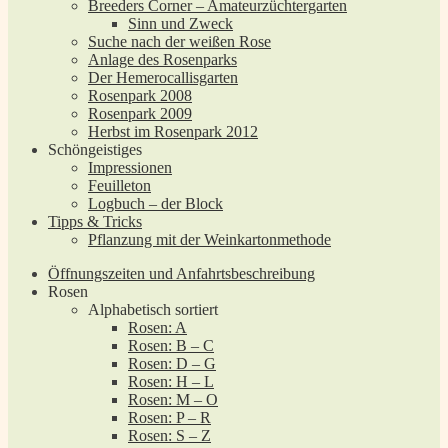
Breeders Corner – Amateurzüchtergarten
Sinn und Zweck
Suche nach der weißen Rose
Anlage des Rosenparks
Der Hemerocallisgarten
Rosenpark 2008
Rosenpark 2009
Herbst im Rosenpark 2012
Schöngeistiges
Impressionen
Feuilleton
Logbuch – der Block
Tipps & Tricks
Pflanzung mit der Weinkartonmethode
Öffnungszeiten und Anfahrtsbeschreibung
Rosen
Alphabetisch sortiert
Rosen: A
Rosen: B – C
Rosen: D – G
Rosen: H – L
Rosen: M – O
Rosen: P – R
Rosen: S – Z