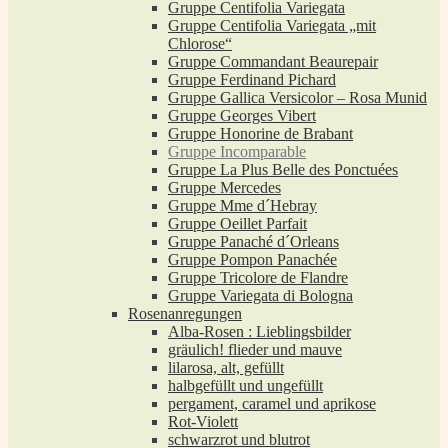
Gruppe Centifolia Variegata
Gruppe Centifolia Variegata „mit
Chlorose“
Gruppe Commandant Beaurepair
Gruppe Ferdinand Pichard
Gruppe Gallica Versicolor – Rosa Munid
Gruppe Georges Vibert
Gruppe Honorine de Brabant
Gruppe Incomparable
Gruppe La Plus Belle des Ponctuées
Gruppe Mercedes
Gruppe Mme d´Hebray
Gruppe Oeillet Parfait
Gruppe Panaché d´Orleans
Gruppe Pompon Panachée
Gruppe Tricolore de Flandre
Gruppe Variegata di Bologna
Rosenanregungen
Alba-Rosen : Lieblingsbilder
gräulich! flieder und mauve
lilarosa, alt, gefüllt
halbgefüllt und ungefüllt
pergament, caramel und aprikose
Rot-Violett
schwarzrot und blutrot