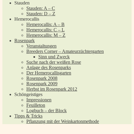
Stauden
Stauden: A – C
Stauden: D – Z
Hemerocallis
Hemerocallis: A – B
Hemerocallis: C – L
Hemerocallis: M – Z
Rosenpark
Veranstaltungen
Breeders Corner – Amateurzüchtergarten
Sinn und Zweck
Suche nach der weißen Rose
Anlage des Rosenparks
Der Hemerocallisgarten
Rosenpark 2008
Rosenpark 2009
Herbst im Rosenpark 2012
Schöngeistiges
Impressionen
Feuilleton
Logbuch – der Block
Tipps & Tricks
Pflanzung mit der Weinkartonmethode