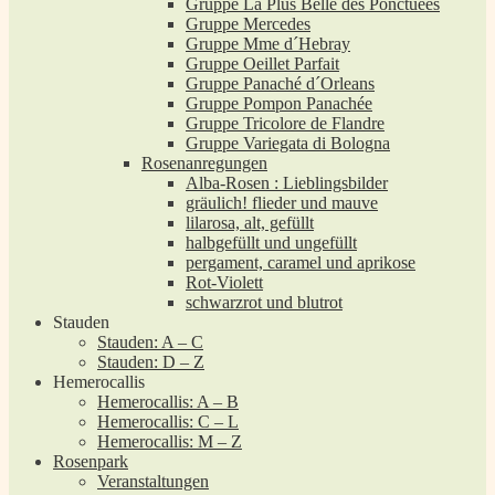
Gruppe La Plus Belle des Ponctuées
Gruppe Mercedes
Gruppe Mme d´Hebray
Gruppe Oeillet Parfait
Gruppe Panaché d´Orleans
Gruppe Pompon Panachée
Gruppe Tricolore de Flandre
Gruppe Variegata di Bologna
Rosenanregungen
Alba-Rosen : Lieblingsbilder
gräulich! flieder und mauve
lilarosa, alt, gefüllt
halbgefüllt und ungefüllt
pergament, caramel und aprikose
Rot-Violett
schwarzrot und blutrot
Stauden
Stauden: A – C
Stauden: D – Z
Hemerocallis
Hemerocallis: A – B
Hemerocallis: C – L
Hemerocallis: M – Z
Rosenpark
Veranstaltungen