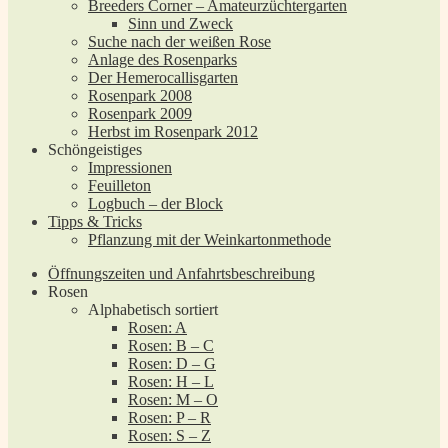
Breeders Corner – Amateurzüchtergarten
Sinn und Zweck
Suche nach der weißen Rose
Anlage des Rosenparks
Der Hemerocallisgarten
Rosenpark 2008
Rosenpark 2009
Herbst im Rosenpark 2012
Schöngeistiges
Impressionen
Feuilleton
Logbuch – der Block
Tipps & Tricks
Pflanzung mit der Weinkartonmethode
Öffnungszeiten und Anfahrtsbeschreibung
Rosen
Alphabetisch sortiert
Rosen: A
Rosen: B – C
Rosen: D – G
Rosen: H – L
Rosen: M – O
Rosen: P – R
Rosen: S – Z