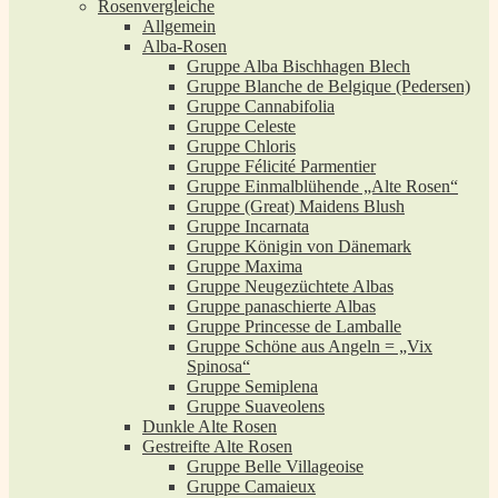
Rosenvergleiche
Allgemein
Alba-Rosen
Gruppe Alba Bischhagen Blech
Gruppe Blanche de Belgique (Pedersen)
Gruppe Cannabifolia
Gruppe Celeste
Gruppe Chloris
Gruppe Félicité Parmentier
Gruppe Einmalblühende „Alte Rosen“
Gruppe (Great) Maidens Blush
Gruppe Incarnata
Gruppe Königin von Dänemark
Gruppe Maxima
Gruppe Neugezüchtete Albas
Gruppe panaschierte Albas
Gruppe Princesse de Lamballe
Gruppe Schöne aus Angeln = „Vix
Spinosa“
Gruppe Semiplena
Gruppe Suaveolens
Dunkle Alte Rosen
Gestreifte Alte Rosen
Gruppe Belle Villageoise
Gruppe Camaieux