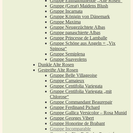
Gruppe Einmalblühende „Alte Rosen“
Gruppe (Great) Maidens Blush
Gruppe Incarnata
Gruppe Königin von Dänemark
Gruppe Maxima
Gruppe Neugezüchtete Albas
Gruppe panaschierte Albas
Gruppe Princesse de Lamballe
Gruppe Schöne aus Angeln = „Vix
Spinosa“
Gruppe Semiplena
Gruppe Suaveolens
Dunkle Alte Rosen
Gestreifte Alte Rosen
Gruppe Belle Villageoise
Gruppe Camaieux
Gruppe Centifolia Variegata
Gruppe Centifolia Variegata „mit
Chlorose“
Gruppe Commandant Beaurepair
Gruppe Ferdinand Pichard
Gruppe Gallica Versicolor – Rosa Munid
Gruppe Georges Vibert
Gruppe Honorine de Brabant
Gruppe Incomparable