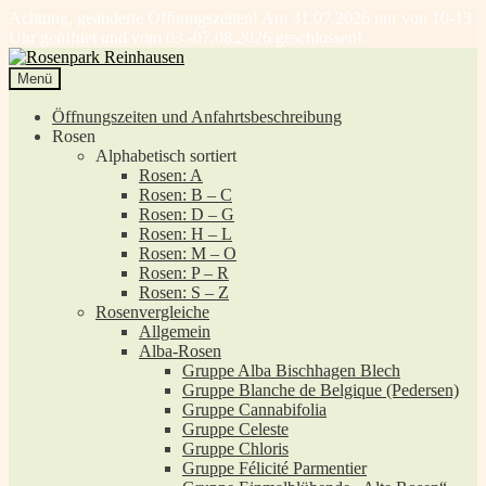
Achtung, geänderte Öffnungszeiten! Am 31.07.2026 nur von 10-13
Uhr geöffnet und vom 03.-07.08.2026 geschlossen!
Zur
Zum
Navigation
Inhalt
Menü
springen
springen
Öffnungszeiten und Anfahrtsbeschreibung
Rosen
Alphabetisch sortiert
Rosen: A
Rosen: B – C
Rosen: D – G
Rosen: H – L
Rosen: M – O
Rosen: P – R
Rosen: S – Z
Rosenvergleiche
Allgemein
Alba-Rosen
Gruppe Alba Bischhagen Blech
Gruppe Blanche de Belgique (Pedersen)
Gruppe Cannabifolia
Gruppe Celeste
Gruppe Chloris
Gruppe Félicité Parmentier