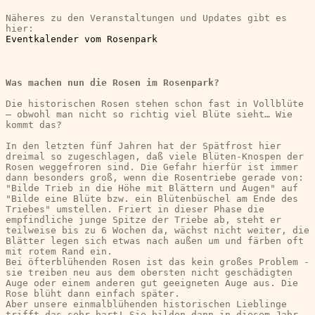
Näheres zu den Veranstaltungen und Updates gibt es 
hier:
Eventkalender vom Rosenpark
Was machen nun die Rosen im Rosenpark?
Die historischen Rosen stehen schon fast in Vollblüte 
– obwohl man nicht so richtig viel Blüte sieht… Wie 
kommt das?
In den letzten fünf Jahren hat der Spätfrost hier 
dreimal so zugeschlagen, daß viele Blüten-Knospen der 
Rosen weggefroren sind. Die Gefahr hierfür ist immer 
dann besonders groß, wenn die Rosentriebe gerade von: 
"Bilde Trieb in die Höhe mit Blättern und Augen" auf 
"Bilde eine Blüte bzw. ein Blütenbüschel am Ende des 
Triebes" umstellen. Friert in dieser Phase die 
empfindliche junge Spitze der Triebe ab, steht er 
teilweise bis zu 6 Wochen da, wächst nicht weiter, die 
Blätter legen sich etwas nach außen um und färben oft 
mit rotem Rand ein.
Bei öfterblühenden Rosen ist das kein großes Problem - 
sie treiben neu aus dem obersten nicht geschädigten 
Auge oder einem anderen gut geeigneten Auge aus. Die 
Rose blüht dann einfach später.
Aber unsere einmalblühenden historischen Lieblinge 
trifft das sehr hart! Sie bilden dann in diesem Jahr 