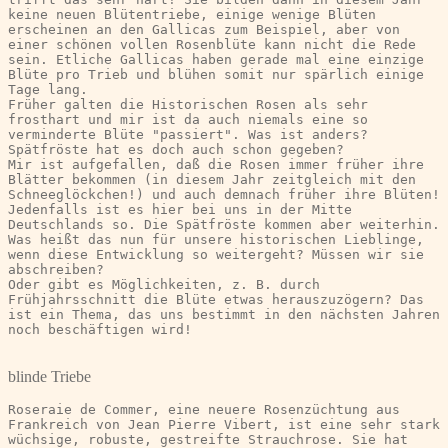
keine neuen Blütentriebe, einige wenige Blüten 
erscheinen an den Gallicas zum Beispiel, aber von 
einer schönen vollen Rosenblüte kann nicht die Rede 
sein. Etliche Gallicas haben gerade mal eine einzige 
Blüte pro Trieb und blühen somit nur spärlich einige 
Tage lang.
Früher galten die Historischen Rosen als sehr 
frosthart und mir ist da auch niemals eine so 
verminderte Blüte "passiert". Was ist anders? 
Spätfröste hat es doch auch schon gegeben?
Mir ist aufgefallen, daß die Rosen immer früher ihre 
Blätter bekommen (in diesem Jahr zeitgleich mit den 
Schneeglöckchen!) und auch demnach früher ihre Blüten! 
Jedenfalls ist es hier bei uns in der Mitte 
Deutschlands so. Die Spätfröste kommen aber weiterhin.
Was heißt das nun für unsere historischen Lieblinge, 
wenn diese Entwicklung so weitergeht? Müssen wir sie 
abschreiben?
Oder gibt es Möglichkeiten, z. B. durch 
Frühjahrsschnitt die Blüte etwas herauszuzögern? Das 
ist ein Thema, das uns bestimmt in den nächsten Jahren 
noch beschäftigen wird!
blinde Triebe
Roseraie de Commer, eine neuere Rosenzüchtung aus 
Frankreich von Jean Pierre Vibert, ist eine sehr stark 
wüchsige, robuste, gestreifte Strauchrose. Sie hat 