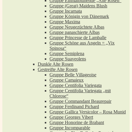
Gruppe Einmalblühende „Alte Rosen“
Gruppe (Great) Maidens Blush
Gruppe Incarnata
Gruppe Königin von Dänemark
Gruppe Maxima
Gruppe Neugezüchtete Albas
Gruppe panaschierte Albas
Gruppe Princesse de Lamballe
Gruppe Schöne aus Angeln = „Vix
Spinosa“
Gruppe Semiplena
Gruppe Suaveolens
Dunkle Alte Rosen
Gestreifte Alte Rosen
Gruppe Belle Villageoise
Gruppe Camaieux
Gruppe Centifolia Variegata
Gruppe Centifolia Variegata „mit
Chlorose“
Gruppe Commandant Beaurepair
Gruppe Ferdinand Pichard
Gruppe Gallica Versicolor – Rosa Munid
Gruppe Georges Vibert
Gruppe Honorine de Brabant
Gruppe Incomparable