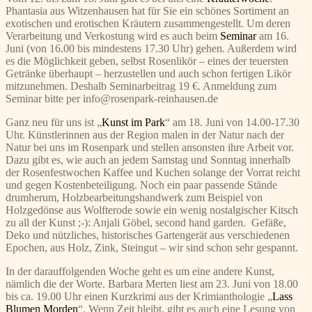
Phantasia aus Witzenhausen hat für Sie ein schönes Sortiment an
exotischen und erotischen Kräutern zusammengestellt. Um deren
Verarbeitung und Verkostung wird es auch beim
Seminar
am 16.
Juni (von 16.00 bis mindestens 17.30 Uhr) gehen. Außerdem wird
es die Möglichkeit geben, selbst Rosenlikör – eines der teuersten
Getränke überhaupt – herzustellen und auch schon fertigen Likör
mitzunehmen. Deshalb Seminarbeitrag 19 €. Anmeldung zum
Seminar bitte per info@rosenpark-reinhausen.de
Ganz neu für uns ist „
Kunst im Park
“ am 18. Juni von 14.00-17.30
Uhr. Künstlerinnen aus der Region malen in der Natur nach der
Natur bei uns im Rosenpark und stellen ansonsten ihre Arbeit vor.
Dazu gibt es, wie auch an jedem Samstag und Sonntag innerhalb
der Rosenfestwochen Kaffee und Kuchen solange der Vorrat reicht
und gegen Kostenbeteiligung. Noch ein paar passende Stände
drumherum, Holzbearbeitungshandwerk zum Beispiel von
Holzgedönse aus Wolfterode sowie ein wenig nostalgischer Kitsch
zu all der Kunst ;-): Anjali Göbel, second hand garden. Gefäße,
Deko und nützliches, historisches Gartengerät aus verschiedenen
Epochen, aus Holz, Zink, Steingut – wir sind schon sehr gespannt.
In der darauffolgenden Woche geht es um eine andere Kunst,
nämlich die der Worte. Barbara Merten liest am 23. Juni von 18.00
bis ca. 19.00 Uhr einen Kurzkrimi aus der Krimianthologie „
Lass
Blumen Morden
“. Wenn Zeit bleibt, gibt es auch eine Lesung von