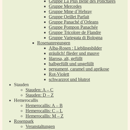
Gruppe La Plus Belle des Ponctuées
Gruppe Mercedes
Gruppe Mme d´Hebray
Gruppe Oeillet Parfait
Gruppe Panaché d´Orleans
Gruppe Pompon Panachée
Gruppe Tricolore de Flandre
Gruppe Variegata di Bologna
Rosenanregungen
Alba-Rosen : Lieblingsbilder
gräulich! flieder und mauve
lilarosa, alt, gefüllt
halbgefüllt und ungefüllt
pergament, caramel und aprikose
Rot-Violett
schwarzrot und blutrot
Stauden
Stauden: A – C
Stauden: D – Z
Hemerocallis
Hemerocallis: A – B
Hemerocallis: C – L
Hemerocallis: M – Z
Rosenpark
Veranstaltungen