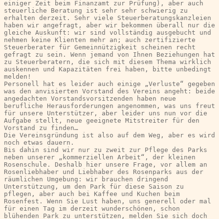
einiger Zeit beim Finanzamt zur Prüfung), aber auch 
steuerliche Beratung ist sehr sehr schwierig zu 
erhalten derzeit. Sehr viele Steuerberatungskanzleien 
haben wir angefragt, aber wir bekommen überall nur die 
gleiche Auskunft: wir sind vollständig ausgebucht und 
nehmen keine Klienten mehr an; auch zertifizierte 
Steuerberater für Gemeinnützigkeit scheinen recht 
gefragt zu sein. Wenn jemand von Ihnen Beziehungen hat 
zu Steuerberatern, die sich mit diesem Thema wirklich 
auskennen und Kapazitäten frei haben, bitte unbedingt 
melden!
Personell hat es leider auch einige „Verluste“ gegeben 
was den anvisierten Vorstand des Vereins angeht: beide 
angedachten Vorstandsvorsitzenden haben neue 
berufliche Herausforderungen angenommen, was uns freut 
für unsere Unterstützer, aber leider uns nun vor die 
Aufgabe stellt, neue geeignete Mitstreiter für den 
Vorstand zu finden…
Die Vereinsgründung ist also auf dem Weg, aber es wird 
noch etwas dauern.
Bis dahin sind wir nur zu zweit zur Pflege des Parks 
neben unserer „kommerziellen Arbeit“, der kleinen 
Rosenschule. Deshalb hier unsere Frage, vor allem an 
Rosenliebhaber und Liebhaber des Rosenparks aus der 
räumlichen Umgebung: wir brauchen dringend 
Unterstützung, um den Park für diese Saison zu 
pflegen, aber auch bei Kaffee und Kuchen beim 
Rosenfest. Wenn Sie Lust haben, uns generell oder mal 
für einen Tag im derzeit wunderschönen, schon 
blühenden Park zu unterstützen, melden Sie sich doch 