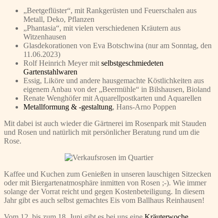
„Beetgeflüster“, mit Rankgerüsten und Feuerschalen aus
Metall, Deko, Pflanzen
„Phantasia“, mit vielen verschiedenen Kräutern aus
Witzenhausen
Glasdekorationen von Eva Botschwina (nur am Sonntag, den
11.06.2023)
Rolf Heinrich Meyer mit
selbstgeschmiedeten
Gartenstahlwaren
Essig, Liköre und andere hausgemachte Köstlichkeiten aus
eigenem Anbau von der „Beermühle“ in Bilshausen, Bioland
Renate Wenghöfer mit Aquarellpostkarten und Aquarellen
Metallformung & -gestaltung
, Hans-Arno Poppen
Mit dabei ist auch wieder die Gärtnerei im Rosenpark mit Stauden
und Rosen und natürlich mit persönlicher Beratung rund um die
Rose.
Kaffee und Kuchen zum Genießen in unseren lauschigen Sitzecken
oder mit Biergartenatmosphäre inmitten von Rosen ;-). Wie immer
solange der Vorrat reicht und gegen Kostenbeteiligung. In diesem
Jahr gibt es auch selbst gemachtes Eis vom Ballhaus Reinhausen!
Vom 12. bis zum 18. Juni gibt es bei uns eine
Kräuterwoche
.