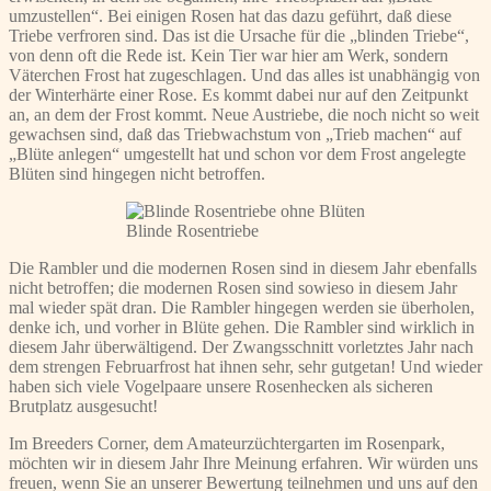
umzustellen“. Bei einigen Rosen hat das dazu geführt, daß diese
Triebe verfroren sind. Das ist die Ursache für die „blinden Triebe“,
von denn oft die Rede ist. Kein Tier war hier am Werk, sondern
Väterchen Frost hat zugeschlagen. Und das alles ist unabhängig von
der Winterhärte einer Rose. Es kommt dabei nur auf den Zeitpunkt
an, an dem der Frost kommt. Neue Austriebe, die noch nicht so weit
gewachsen sind, daß das Triebwachstum von „Trieb machen“ auf
„Blüte anlegen“ umgestellt hat und schon vor dem Frost angelegte
Blüten sind hingegen nicht betroffen.
Blinde Rosentriebe
Die Rambler und die modernen Rosen sind in diesem Jahr ebenfalls
nicht betroffen; die modernen Rosen sind sowieso in diesem Jahr
mal wieder spät dran. Die Rambler hingegen werden sie überholen,
denke ich, und vorher in Blüte gehen. Die Rambler sind wirklich in
diesem Jahr überwältigend. Der Zwangsschnitt vorletztes Jahr nach
dem strengen Februarfrost hat ihnen sehr, sehr gutgetan! Und wieder
haben sich viele Vogelpaare unsere Rosenhecken als sicheren
Brutplatz ausgesucht!
Im Breeders Corner, dem Amateurzüchtergarten im Rosenpark,
möchten wir in diesem Jahr Ihre Meinung erfahren. Wir würden uns
freuen, wenn Sie an unserer Bewertung teilnehmen und uns auf den