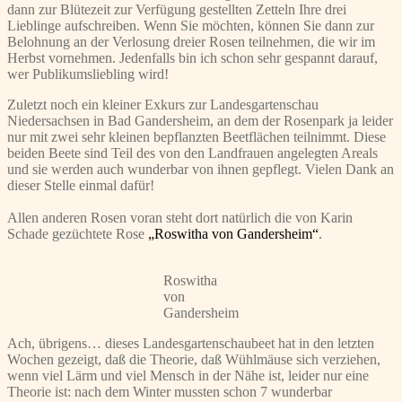
dann zur Blütezeit zur Verfügung gestellten Zetteln Ihre drei
Lieblinge aufschreiben. Wenn Sie möchten, können Sie dann zur
Belohnung an der Verlosung dreier Rosen teilnehmen, die wir im
Herbst vornehmen. Jedenfalls bin ich schon sehr gespannt darauf,
wer Publikumsliebling wird!
Zuletzt noch ein kleiner Exkurs zur Landesgartenschau
Niedersachsen in Bad Gandersheim, an dem der Rosenpark ja leider
nur mit zwei sehr kleinen bepflanzten Beetflächen teilnimmt. Diese
beiden Beete sind Teil des von den Landfrauen angelegten Areals
und sie werden auch wunderbar von ihnen gepflegt. Vielen Dank an
dieser Stelle einmal dafür!
Allen anderen Rosen voran steht dort natürlich die von Karin
Schade gezüchtete Rose
„Roswitha von Gandersheim“
.
Roswitha
von
Gandersheim
Ach, übrigens… dieses Landesgartenschaubeet hat in den letzten
Wochen gezeigt, daß die Theorie, daß Wühlmäuse sich verziehen,
wenn viel Lärm und viel Mensch in der Nähe ist, leider nur eine
Theorie ist: nach dem Winter mussten schon 7 wunderbar