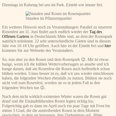
Dienstags ist Ruhetag bei uns im Park. Eintritt wie immer frei.
Stauden im Pflanzenquartier
Ein weiterer Hinweis noch zu Veranstaltungen: Parallel zu unserem
Rosenfest am 11. Juni findet auch endlich wieder der
Tag des
Offenen Gartens
in Deutschlands Mitte statt, an dem der Rosenpark
natürlich teilnimmt. 22 sehr unterschiedliche Gärten sind in diesem
Jahr von 10-18 Uhr geöffnet. Auch hier ist der Eintritt frei und
hier
kommen Sie zur Webseite des Veranstalters.
So, nun aber zu den Rosen und dem Rosenpark 😉. Mir ist etwas
bange, wenn ich die kühlen Wettervorhersagen so ansehe und ich
bange darum, daß am Rosenfest die Rosen auch hoffentlich schon
blühen werden. Umso besser ist es, daß wir uns wieder entschlossen
haben, die folgenden Wochen ebenfalls zu nutzen. Blühen sie noch
nicht voll zum Rosenfest, werden sie es in jedem Fall in den
folgenden Wochen tun 😉.
Nach dem nicht wirklich existenten Winter waren die Rosen gut
drauf und die Einmalblühenden Rosen legten richtig los.
Folgerichtig gab es dann im April noch ein paar Tage mit Frost bis
minus 5 Grad, die die austreibenden Rosen in dem Moment
erwischten, in dem sie begannen, ihre Triebspitzen auf „Blüte