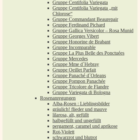
Gruppe Centifolia Variegata
Gruppe Centifolia Variegata „mit
Chlorose“
Gruppe Commandant Beaurepair
Gruppe Ferdinand Pichard
Gruppe Gallica Versicolor – Rosa Munid
Gruppe Georges Vibert
Gruppe Honorine de Brabant
Gruppe Incomparable
Gruppe La Plus Belle des Ponctuées
Gruppe Mercedes
Gruppe Mme d´Hebray
Gruppe Oeillet Parfait
Gruppe Panaché d´Orleans
Gruppe Pompon Panachée
Gruppe Tricolore de Flandre
Gruppe Variegata di Bologna
Rosenanregungen
Alba-Rosen : Lieblingsbilder
gräulich! flieder und mauve
lilarosa, alt, gefüllt
halbgefüllt und ungefüllt
pergament, caramel und aprikose
Rot-Violett
schwarzrot und blutrot