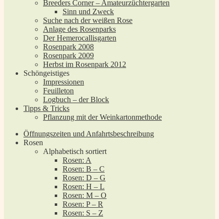
Breeders Corner – Amateurzüchtergarten
Sinn und Zweck
Suche nach der weißen Rose
Anlage des Rosenparks
Der Hemerocallisgarten
Rosenpark 2008
Rosenpark 2009
Herbst im Rosenpark 2012
Schöngeistiges
Impressionen
Feuilleton
Logbuch – der Block
Tipps & Tricks
Pflanzung mit der Weinkartonmethode
Öffnungszeiten und Anfahrtsbeschreibung
Rosen
Alphabetisch sortiert
Rosen: A
Rosen: B – C
Rosen: D – G
Rosen: H – L
Rosen: M – O
Rosen: P – R
Rosen: S – Z