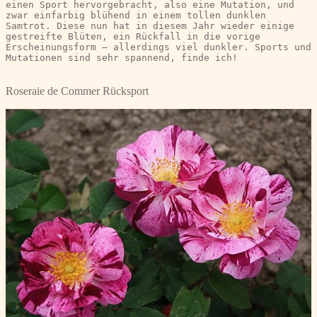
einen Sport hervorgebracht, also eine Mutation, und 
zwar einfarbig blühend in einem tollen dunklen 
Samtrot. Diese nun hat in diesem Jahr wieder einige 
gestreifte Blüten, ein Rückfall in die vorige 
Erscheinungsform – allerdings viel dunkler. Sports und 
Mutationen sind sehr spannend, finde ich!
Roseraie de Commer Rücksport