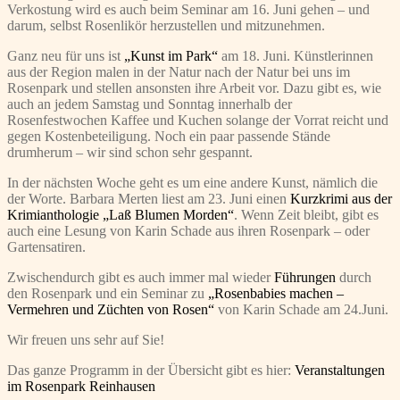
Verkostung wird es auch beim Seminar am 16. Juni gehen – und
darum, selbst Rosenlikör herzustellen und mitzunehmen.
Ganz neu für uns ist
„Kunst im Park“
am 18. Juni. Künstlerinnen
aus der Region malen in der Natur nach der Natur bei uns im
Rosenpark und stellen ansonsten ihre Arbeit vor. Dazu gibt es, wie
auch an jedem Samstag und Sonntag innerhalb der
Rosenfestwochen Kaffee und Kuchen solange der Vorrat reicht und
gegen Kostenbeteiligung. Noch ein paar passende Stände
drumherum – wir sind schon sehr gespannt.
In der nächsten Woche geht es um eine andere Kunst, nämlich die
der Worte. Barbara Merten liest am 23. Juni einen
Kurzkrimi aus der
Krimianthologie „Laß Blumen Morden“
. Wenn Zeit bleibt, gibt es
auch eine Lesung von Karin Schade aus ihren Rosenpark – oder
Gartensatiren.
Zwischendurch gibt es auch immer mal wieder
Führungen
durch
den Rosenpark und ein Seminar zu
„Rosenbabies machen –
Vermehren und Züchten von Rosen“
von Karin Schade am 24.Juni.
Wir freuen uns sehr auf Sie!
Das ganze Programm in der Übersicht gibt es hier:
Veranstaltungen
im Rosenpark Reinhausen