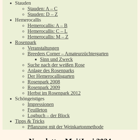
Stauden
Stauden: A – C
Stauden: D – Z
Hemerocallis
Hemerocallis: A – B
Hemerocallis: C – L
Hemerocallis: M – Z
Rosenpark
Veranstaltungen
Breeders Corner – Amateurzüchtergarten
Sinn und Zweck
Suche nach der weißen Rose
Anlage des Rosenparks
Der Hemerocallisgarten
Rosenpark 2008
Rosenpark 2009
Herbst im Rosenpark 2012
Schöngeistiges
Impressionen
Feuilleton
Logbuch – der Block
Tipps & Tricks
Pflanzung mit der Weinkartonmethode