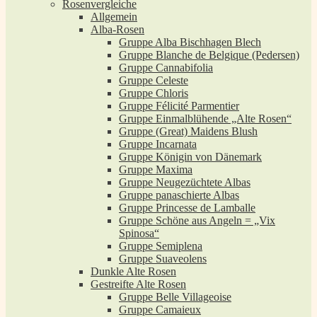
Rosenvergleiche
Allgemein
Alba-Rosen
Gruppe Alba Bischhagen Blech
Gruppe Blanche de Belgique (Pedersen)
Gruppe Cannabifolia
Gruppe Celeste
Gruppe Chloris
Gruppe Félicité Parmentier
Gruppe Einmalblühende „Alte Rosen“
Gruppe (Great) Maidens Blush
Gruppe Incarnata
Gruppe Königin von Dänemark
Gruppe Maxima
Gruppe Neugezüchtete Albas
Gruppe panaschierte Albas
Gruppe Princesse de Lamballe
Gruppe Schöne aus Angeln = „Vix
Spinosa“
Gruppe Semiplena
Gruppe Suaveolens
Dunkle Alte Rosen
Gestreifte Alte Rosen
Gruppe Belle Villageoise
Gruppe Camaieux