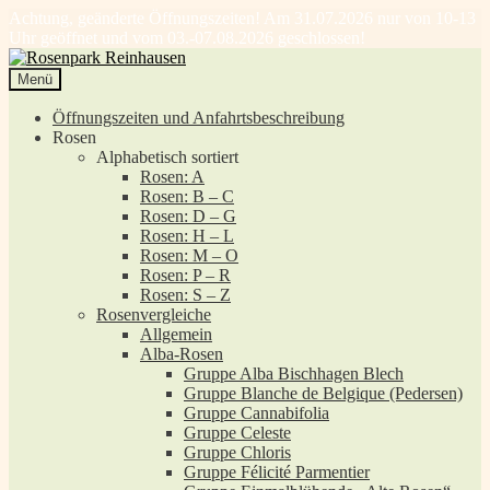
Achtung, geänderte Öffnungszeiten! Am 31.07.2026 nur von 10-13
Uhr geöffnet und vom 03.-07.08.2026 geschlossen!
Zur
Zum
Navigation
Inhalt
Menü
springen
springen
Öffnungszeiten und Anfahrtsbeschreibung
Rosen
Alphabetisch sortiert
Rosen: A
Rosen: B – C
Rosen: D – G
Rosen: H – L
Rosen: M – O
Rosen: P – R
Rosen: S – Z
Rosenvergleiche
Allgemein
Alba-Rosen
Gruppe Alba Bischhagen Blech
Gruppe Blanche de Belgique (Pedersen)
Gruppe Cannabifolia
Gruppe Celeste
Gruppe Chloris
Gruppe Félicité Parmentier