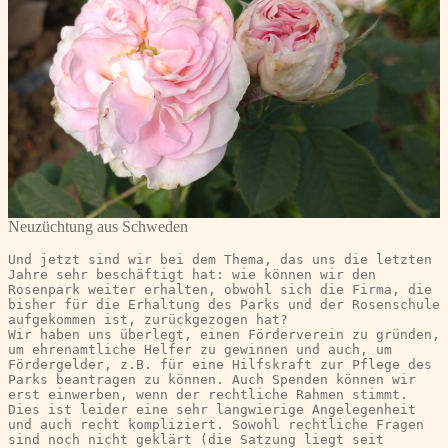
Neuzüchtung aus Schweden
Und jetzt sind wir bei dem Thema, das uns die letzten 
Jahre sehr beschäftigt hat: wie können wir den 
Rosenpark weiter erhalten, obwohl sich die Firma, die 
bisher für die Erhaltung des Parks und der Rosenschule 
aufgekommen ist, zurückgezogen hat?
Wir haben uns überlegt, einen Förderverein zu gründen, 
um ehrenamtliche Helfer zu gewinnen und auch, um 
Fördergelder, z.B. für eine Hilfskraft zur Pflege des 
Parks beantragen zu können. Auch Spenden können wir 
erst einwerben, wenn der rechtliche Rahmen stimmt. 
Dies ist leider eine sehr langwierige Angelegenheit 
und auch recht kompliziert. Sowohl rechtliche Fragen 
sind noch nicht geklärt (die Satzung liegt seit 