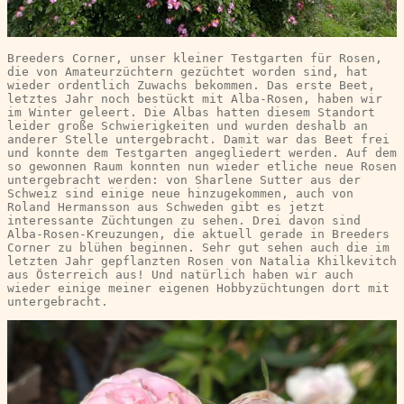
Breeders Corner, unser kleiner Testgarten für Rosen, 
die von Amateurzüchtern gezüchtet worden sind, hat 
wieder ordentlich Zuwachs bekommen. Das erste Beet, 
letztes Jahr noch bestückt mit Alba-Rosen, haben wir 
im Winter geleert. Die Albas hatten diesem Standort 
leider große Schwierigkeiten und wurden deshalb an 
anderer Stelle untergebracht. Damit war das Beet frei 
und konnte dem Testgarten angegliedert werden. Auf dem 
so gewonnen Raum konnten nun wieder etliche neue Rosen 
untergebracht werden: von Sharlene Sutter aus der 
Schweiz sind einige neue hinzugekommen, auch von 
Roland Hermansson aus Schweden gibt es jetzt 
interessante Züchtungen zu sehen. Drei davon sind 
Alba-Rosen-Kreuzungen, die aktuell gerade in Breeders 
Corner zu blühen beginnen. Sehr gut sehen auch die im 
letzten Jahr gepflanzten Rosen von Natalia Khilkevitch 
aus Österreich aus! Und natürlich haben wir auch 
wieder einige meiner eigenen Hobbyzüchtungen dort mit 
untergebracht.