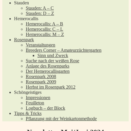
Stauden
Stauden: A – C
Stauden: D – Z
Hemerocallis
Hemerocallis: A – B
Hemerocallis: C – L
Hemerocallis: M – Z
Rosenpark
Veranstaltungen
Breeders Corner – Amateurzüchtergarten
Sinn und Zweck
Suche nach der weißen Rose
Anlage des Rosenparks
Der Hemerocallisgarten
Rosenpark 2008
Rosenpark 2009
Herbst im Rosenpark 2012
Schöngeistiges
Impressionen
Feuilleton
Logbuch – der Block
Tipps & Tricks
Pflanzung mit der Weinkartonmethode