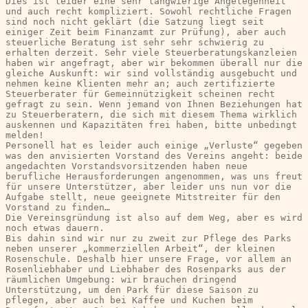
Dies ist leider eine sehr langwierige Angelegenheit 
und auch recht kompliziert. Sowohl rechtliche Fragen 
sind noch nicht geklärt (die Satzung liegt seit 
einiger Zeit beim Finanzamt zur Prüfung), aber auch 
steuerliche Beratung ist sehr sehr schwierig zu 
erhalten derzeit. Sehr viele Steuerberatungskanzleien 
haben wir angefragt, aber wir bekommen überall nur die 
gleiche Auskunft: wir sind vollständig ausgebucht und 
nehmen keine Klienten mehr an; auch zertifizierte 
Steuerberater für Gemeinnützigkeit scheinen recht 
gefragt zu sein. Wenn jemand von Ihnen Beziehungen hat 
zu Steuerberatern, die sich mit diesem Thema wirklich 
auskennen und Kapazitäten frei haben, bitte unbedingt 
melden!
Personell hat es leider auch einige „Verluste“ gegeben 
was den anvisierten Vorstand des Vereins angeht: beide 
angedachten Vorstandsvorsitzenden haben neue 
berufliche Herausforderungen angenommen, was uns freut 
für unsere Unterstützer, aber leider uns nun vor die 
Aufgabe stellt, neue geeignete Mitstreiter für den 
Vorstand zu finden…
Die Vereinsgründung ist also auf dem Weg, aber es wird 
noch etwas dauern.
Bis dahin sind wir nur zu zweit zur Pflege des Parks 
neben unserer „kommerziellen Arbeit“, der kleinen 
Rosenschule. Deshalb hier unsere Frage, vor allem an 
Rosenliebhaber und Liebhaber des Rosenparks aus der 
räumlichen Umgebung: wir brauchen dringend 
Unterstützung, um den Park für diese Saison zu 
pflegen, aber auch bei Kaffee und Kuchen beim 