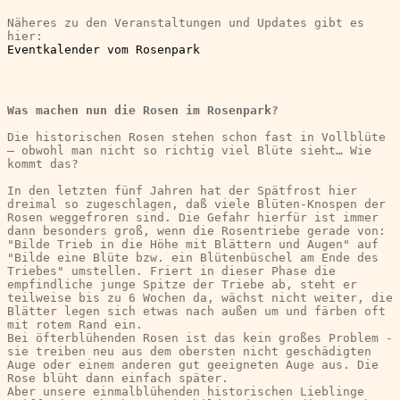
Näheres zu den Veranstaltungen und Updates gibt es 
hier:
Eventkalender vom Rosenpark
Was machen nun die Rosen im Rosenpark?
Die historischen Rosen stehen schon fast in Vollblüte 
– obwohl man nicht so richtig viel Blüte sieht… Wie 
kommt das?
In den letzten fünf Jahren hat der Spätfrost hier 
dreimal so zugeschlagen, daß viele Blüten-Knospen der 
Rosen weggefroren sind. Die Gefahr hierfür ist immer 
dann besonders groß, wenn die Rosentriebe gerade von: 
"Bilde Trieb in die Höhe mit Blättern und Augen" auf 
"Bilde eine Blüte bzw. ein Blütenbüschel am Ende des 
Triebes" umstellen. Friert in dieser Phase die 
empfindliche junge Spitze der Triebe ab, steht er 
teilweise bis zu 6 Wochen da, wächst nicht weiter, die 
Blätter legen sich etwas nach außen um und färben oft 
mit rotem Rand ein.
Bei öfterblühenden Rosen ist das kein großes Problem - 
sie treiben neu aus dem obersten nicht geschädigten 
Auge oder einem anderen gut geeigneten Auge aus. Die 
Rose blüht dann einfach später.
Aber unsere einmalblühenden historischen Lieblinge 