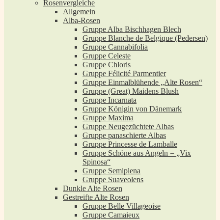
Rosenvergleiche
Allgemein
Alba-Rosen
Gruppe Alba Bischhagen Blech
Gruppe Blanche de Belgique (Pedersen)
Gruppe Cannabifolia
Gruppe Celeste
Gruppe Chloris
Gruppe Félicité Parmentier
Gruppe Einmalblühende „Alte Rosen“
Gruppe (Great) Maidens Blush
Gruppe Incarnata
Gruppe Königin von Dänemark
Gruppe Maxima
Gruppe Neugezüchtete Albas
Gruppe panaschierte Albas
Gruppe Princesse de Lamballe
Gruppe Schöne aus Angeln = „Vix
Spinosa“
Gruppe Semiplena
Gruppe Suaveolens
Dunkle Alte Rosen
Gestreifte Alte Rosen
Gruppe Belle Villageoise
Gruppe Camaieux