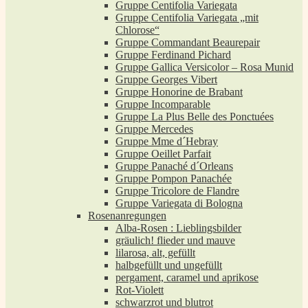
Gruppe Centifolia Variegata
Gruppe Centifolia Variegata „mit
Chlorose“
Gruppe Commandant Beaurepair
Gruppe Ferdinand Pichard
Gruppe Gallica Versicolor – Rosa Munid
Gruppe Georges Vibert
Gruppe Honorine de Brabant
Gruppe Incomparable
Gruppe La Plus Belle des Ponctuées
Gruppe Mercedes
Gruppe Mme d´Hebray
Gruppe Oeillet Parfait
Gruppe Panaché d´Orleans
Gruppe Pompon Panachée
Gruppe Tricolore de Flandre
Gruppe Variegata di Bologna
Rosenanregungen
Alba-Rosen : Lieblingsbilder
gräulich! flieder und mauve
lilarosa, alt, gefüllt
halbgefüllt und ungefüllt
pergament, caramel und aprikose
Rot-Violett
schwarzrot und blutrot