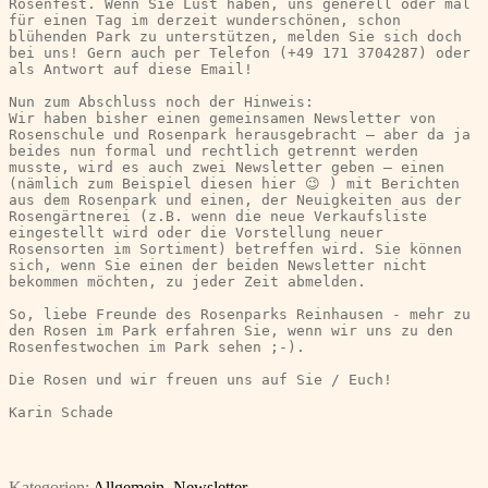
Rosenfest. Wenn Sie Lust haben, uns generell oder mal 
für einen Tag im derzeit wunderschönen, schon 
blühenden Park zu unterstützen, melden Sie sich doch 
bei uns! Gern auch per Telefon (+49 171 3704287) oder 
als Antwort auf diese Email!
Nun zum Abschluss noch der Hinweis:
Wir haben bisher einen gemeinsamen Newsletter von 
Rosenschule und Rosenpark herausgebracht – aber da ja 
beides nun formal und rechtlich getrennt werden 
musste, wird es auch zwei Newsletter geben – einen 
(nämlich zum Beispiel diesen hier 😉 ) mit Berichten 
aus dem Rosenpark und einen, der Neuigkeiten aus der 
Rosengärtnerei (z.B. wenn die neue Verkaufsliste 
eingestellt wird oder die Vorstellung neuer 
Rosensorten im Sortiment) betreffen wird. Sie können 
sich, wenn Sie einen der beiden Newsletter nicht 
bekommen möchten, zu jeder Zeit abmelden.
So, liebe Freunde des Rosenparks Reinhausen - mehr zu 
den Rosen im Park erfahren Sie, wenn wir uns zu den 
Rosenfestwochen im Park sehen ;-).
Die Rosen und wir freuen uns auf Sie / Euch!
Karin Schade
Kategorien:
Allgemein
,
Newsletter