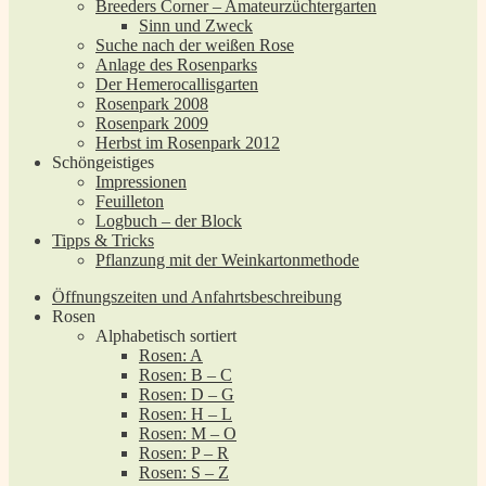
Breeders Corner – Amateurzüchtergarten
Sinn und Zweck
Suche nach der weißen Rose
Anlage des Rosenparks
Der Hemerocallisgarten
Rosenpark 2008
Rosenpark 2009
Herbst im Rosenpark 2012
Schöngeistiges
Impressionen
Feuilleton
Logbuch – der Block
Tipps & Tricks
Pflanzung mit der Weinkartonmethode
Öffnungszeiten und Anfahrtsbeschreibung
Rosen
Alphabetisch sortiert
Rosen: A
Rosen: B – C
Rosen: D – G
Rosen: H – L
Rosen: M – O
Rosen: P – R
Rosen: S – Z