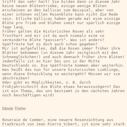
trifft das sehr hart! Sie bilden dann in diesem Jahr 
keine neuen Blütentriebe, einige wenige Blüten 
erscheinen an den Gallicas zum Beispiel, aber von 
einer schönen vollen Rosenblüte kann nicht die Rede 
sein. Etliche Gallicas haben gerade mal eine einzige 
Blüte pro Trieb und blühen somit nur spärlich einige 
Tage lang.
Früher galten die Historischen Rosen als sehr 
frosthart und mir ist da auch niemals eine so 
verminderte Blüte "passiert". Was ist anders? 
Spätfröste hat es doch auch schon gegeben?
Mir ist aufgefallen, daß die Rosen immer früher ihre 
Blätter bekommen (in diesem Jahr zeitgleich mit den 
Schneeglöckchen!) und auch demnach früher ihre Blüten! 
Jedenfalls ist es hier bei uns in der Mitte 
Deutschlands so. Die Spätfröste kommen aber weiterhin.
Was heißt das nun für unsere historischen Lieblinge, 
wenn diese Entwicklung so weitergeht? Müssen wir sie 
abschreiben?
Oder gibt es Möglichkeiten, z. B. durch 
Frühjahrsschnitt die Blüte etwas herauszuzögern? Das 
ist ein Thema, das uns bestimmt in den nächsten Jahren 
noch beschäftigen wird!
blinde Triebe
Roseraie de Commer, eine neuere Rosenzüchtung aus 
Frankreich von Jean Pierre Vibert, ist eine sehr stark 