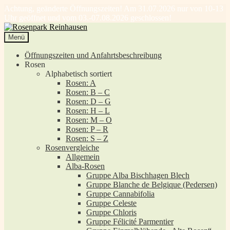
Achtung, geänderte Öffnungszeiten! Am 31.07.2026 nur von 10-13
Uhr geöffnet und vom 03.-07.08.2026 geschlossen!
Zur
Zum
Navigation
Inhalt
Menü
springen
springen
Öffnungszeiten und Anfahrtsbeschreibung
Rosen
Alphabetisch sortiert
Rosen: A
Rosen: B – C
Rosen: D – G
Rosen: H – L
Rosen: M – O
Rosen: P – R
Rosen: S – Z
Rosenvergleiche
Allgemein
Alba-Rosen
Gruppe Alba Bischhagen Blech
Gruppe Blanche de Belgique (Pedersen)
Gruppe Cannabifolia
Gruppe Celeste
Gruppe Chloris
Gruppe Félicité Parmentier