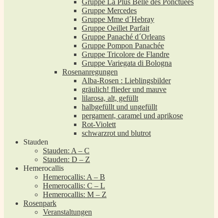
Gruppe La Plus Belle des Ponctuées
Gruppe Mercedes
Gruppe Mme d´Hebray
Gruppe Oeillet Parfait
Gruppe Panaché d´Orleans
Gruppe Pompon Panachée
Gruppe Tricolore de Flandre
Gruppe Variegata di Bologna
Rosenanregungen
Alba-Rosen : Lieblingsbilder
gräulich! flieder und mauve
lilarosa, alt, gefüllt
halbgefüllt und ungefüllt
pergament, caramel und aprikose
Rot-Violett
schwarzrot und blutrot
Stauden
Stauden: A – C
Stauden: D – Z
Hemerocallis
Hemerocallis: A – B
Hemerocallis: C – L
Hemerocallis: M – Z
Rosenpark
Veranstaltungen