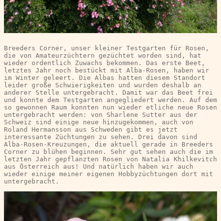
Breeders Corner, unser kleiner Testgarten für Rosen, 
die von Amateurzüchtern gezüchtet worden sind, hat 
wieder ordentlich Zuwachs bekommen. Das erste Beet, 
letztes Jahr noch bestückt mit Alba-Rosen, haben wir 
im Winter geleert. Die Albas hatten diesem Standort 
leider große Schwierigkeiten und wurden deshalb an 
anderer Stelle untergebracht. Damit war das Beet frei 
und konnte dem Testgarten angegliedert werden. Auf dem 
so gewonnen Raum konnten nun wieder etliche neue Rosen 
untergebracht werden: von Sharlene Sutter aus der 
Schweiz sind einige neue hinzugekommen, auch von 
Roland Hermansson aus Schweden gibt es jetzt 
interessante Züchtungen zu sehen. Drei davon sind 
Alba-Rosen-Kreuzungen, die aktuell gerade in Breeders 
Corner zu blühen beginnen. Sehr gut sehen auch die im 
letzten Jahr gepflanzten Rosen von Natalia Khilkevitch 
aus Österreich aus! Und natürlich haben wir auch 
wieder einige meiner eigenen Hobbyzüchtungen dort mit 
untergebracht.