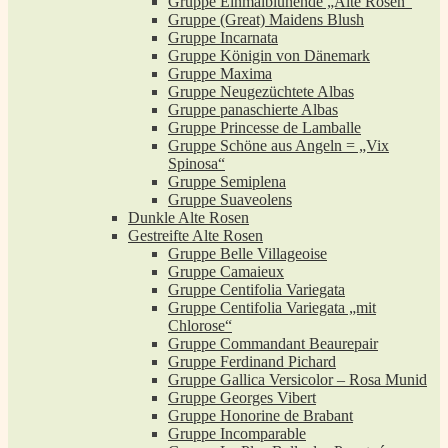
Gruppe Einmalblühende „Alte Rosen“
Gruppe (Great) Maidens Blush
Gruppe Incarnata
Gruppe Königin von Dänemark
Gruppe Maxima
Gruppe Neugezüchtete Albas
Gruppe panaschierte Albas
Gruppe Princesse de Lamballe
Gruppe Schöne aus Angeln = „Vix
Spinosa“
Gruppe Semiplena
Gruppe Suaveolens
Dunkle Alte Rosen
Gestreifte Alte Rosen
Gruppe Belle Villageoise
Gruppe Camaieux
Gruppe Centifolia Variegata
Gruppe Centifolia Variegata „mit
Chlorose“
Gruppe Commandant Beaurepair
Gruppe Ferdinand Pichard
Gruppe Gallica Versicolor – Rosa Munid
Gruppe Georges Vibert
Gruppe Honorine de Brabant
Gruppe Incomparable