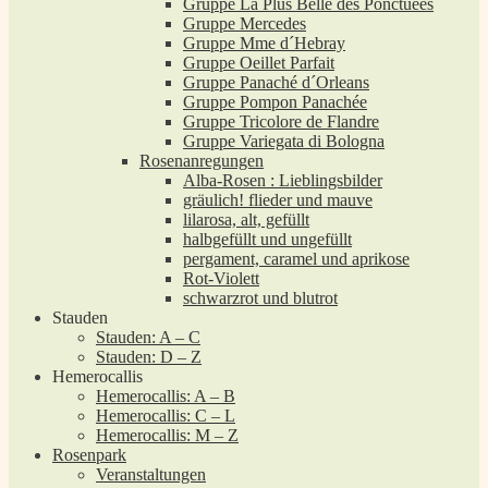
Gruppe La Plus Belle des Ponctuées
Gruppe Mercedes
Gruppe Mme d´Hebray
Gruppe Oeillet Parfait
Gruppe Panaché d´Orleans
Gruppe Pompon Panachée
Gruppe Tricolore de Flandre
Gruppe Variegata di Bologna
Rosenanregungen
Alba-Rosen : Lieblingsbilder
gräulich! flieder und mauve
lilarosa, alt, gefüllt
halbgefüllt und ungefüllt
pergament, caramel und aprikose
Rot-Violett
schwarzrot und blutrot
Stauden
Stauden: A – C
Stauden: D – Z
Hemerocallis
Hemerocallis: A – B
Hemerocallis: C – L
Hemerocallis: M – Z
Rosenpark
Veranstaltungen