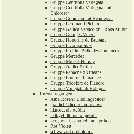
Gruppe Centifolia Variegata
Gruppe Centifolia Variegata „mit
Chlorose“
Gruppe Commandant Beaurepair
Gruppe Ferdinand Pichard
Gruppe Gallica Versicolor – Rosa Munid
Gruppe Georges Vibert
Gruppe Honorine de Brabant
Gruppe Incomparable
Gruppe La Plus Belle des Ponctuées
Gruppe Mercedes
Gruppe Mme d´Hebray
Gruppe Oeillet Parfait
Gruppe Panaché d´Orleans
Gruppe Pompon Panachée
Gruppe Tricolore de Flandre
Gruppe Variegata di Bologna
Rosenanregungen
Alba-Rosen : Lieblingsbilder
gräulich! flieder und mauve
lilarosa, alt, gefüllt
halbgefüllt und ungefüllt
pergament, caramel und aprikose
Rot-Violett
schwarzrot und blutrot