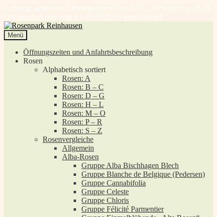
Achtung, geänderte Öffnungszeiten! Am 31.07.2026 nur von 10-13
Uhr geöffnet und vom 03.-07.08.2026 geschlossen!
Zur
Zum
Navigation
Inhalt
Menü
springen
springen
Öffnungszeiten und Anfahrtsbeschreibung
Rosen
Alphabetisch sortiert
Rosen: A
Rosen: B – C
Rosen: D – G
Rosen: H – L
Rosen: M – O
Rosen: P – R
Rosen: S – Z
Rosenvergleiche
Allgemein
Alba-Rosen
Gruppe Alba Bischhagen Blech
Gruppe Blanche de Belgique (Pedersen)
Gruppe Cannabifolia
Gruppe Celeste
Gruppe Chloris
Gruppe Félicité Parmentier