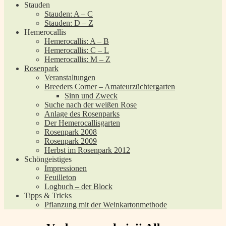
Stauden
Stauden: A – C
Stauden: D – Z
Hemerocallis
Hemerocallis: A – B
Hemerocallis: C – L
Hemerocallis: M – Z
Rosenpark
Veranstaltungen
Breeders Corner – Amateurzüchtergarten
Sinn und Zweck
Suche nach der weißen Rose
Anlage des Rosenparks
Der Hemerocallisgarten
Rosenpark 2008
Rosenpark 2009
Herbst im Rosenpark 2012
Schöngeistiges
Impressionen
Feuilleton
Logbuch – der Block
Tipps & Tricks
Pflanzung mit der Weinkartonmethode