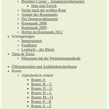
Breeders Corner – Amateurzüchtergarten
Sinn und Zweck
Suche nach der weißen Rose
Anlage des Rosenparks
Der Hemerocallisgarten
Rosenpark 2008
Rosenpark 2009
Herbst im Rosenpark 2012
Schöngeistiges
Impressionen
Feuilleton
Logbuch – der Block
Tipps & Tricks
Pflanzung mit der Weinkartonmethode
Öffnungszeiten und Anfahrtsbeschreibung
Rosen
Alphabetisch sortiert
Rosen: A
Rosen: B – C
Rosen: D – G
Rosen: H – L
Rosen: M – O
Rosen: P – R
Rosen: S – Z