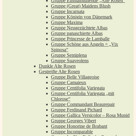
Gruppe Einmalblühende „Alte Rosen“
Gruppe (Great) Maidens Blush
Gruppe Incarnata
Gruppe Königin von Dänemark
Gruppe Maxima
Gruppe Neugezüchtete Albas
Gruppe panaschierte Albas
Gruppe Princesse de Lamballe
Gruppe Schöne aus Angeln = „Vix
Spinosa“
Gruppe Semiplena
Gruppe Suaveolens
Dunkle Alte Rosen
Gestreifte Alte Rosen
Gruppe Belle Villageoise
Gruppe Camaieux
Gruppe Centifolia Variegata
Gruppe Centifolia Variegata „mit
Chlorose“
Gruppe Commandant Beaurepair
Gruppe Ferdinand Pichard
Gruppe Gallica Versicolor – Rosa Munid
Gruppe Georges Vibert
Gruppe Honorine de Brabant
Gruppe Incomparable