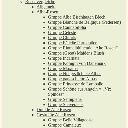
Rosenvergleiche
Allgemein
Alba-Rosen
Gruppe Alba Bischhagen Blech
Gruppe Blanche de Belgique (Pedersen)
Gruppe Cannabifolia
Gruppe Celeste
Gruppe Chloris
Gruppe Félicité Parmentier
Gruppe Einmalblühende „Alte Rosen“
Gruppe (Great) Maidens Blush
Gruppe Incarnata
Gruppe Königin von Dänemark
Gruppe Maxima
Gruppe Neugezüchtete Albas
Gruppe panaschierte Albas
Gruppe Princesse de Lamballe
Gruppe Schöne aus Angeln = „Vix
Spinosa“
Gruppe Semiplena
Gruppe Suaveolens
Dunkle Alte Rosen
Gestreifte Alte Rosen
Gruppe Belle Villageoise
Gruppe Camaieux