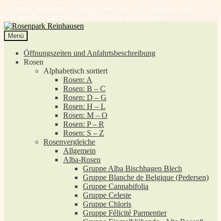
Achtung, geänderte Öffnungszeiten! Am 31.07.2026 nur von 10-13
Uhr geöffnet und vom 03.-07.08.2026 geschlossen!
Zur
Zum
Navigation
Inhalt
Menü
springen
springen
Öffnungszeiten und Anfahrtsbeschreibung
Rosen
Alphabetisch sortiert
Rosen: A
Rosen: B – C
Rosen: D – G
Rosen: H – L
Rosen: M – O
Rosen: P – R
Rosen: S – Z
Rosenvergleiche
Allgemein
Alba-Rosen
Gruppe Alba Bischhagen Blech
Gruppe Blanche de Belgique (Pedersen)
Gruppe Cannabifolia
Gruppe Celeste
Gruppe Chloris
Gruppe Félicité Parmentier