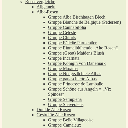
Rosenvergleiche
Allgemein
Alba-Rosen
Gruppe Alba Bischhagen Blech
Gruppe Blanche de Belgique (Pedersen)
Gruppe Cannabifolia
Gruppe Celeste
Gruppe Chloris
Gruppe Félicité Parmentier
Gruppe Einmalblühende „Alte Rosen“
Gruppe (Great) Maidens Blush
Gruppe Incarnata
Gruppe Königin von Dänemark
Gruppe Maxima
Gruppe Neugezüchtete Albas
Gruppe panaschierte Albas
Gruppe Princesse de Lamballe
Gruppe Schöne aus Angeln = „Vix
Spinosa“
Gruppe Semiplena
Gruppe Suaveolens
Dunkle Alte Rosen
Gestreifte Alte Rosen
Gruppe Belle Villageoise
Gruppe Camaieux