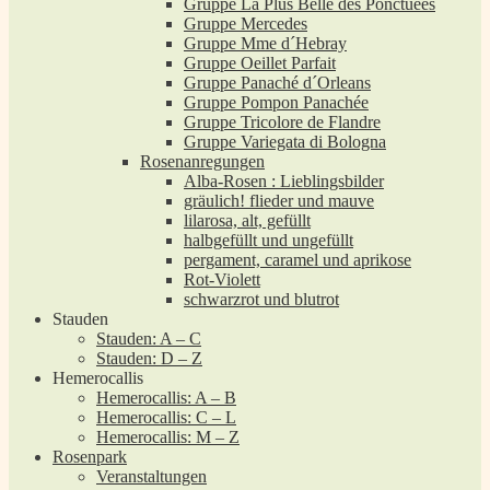
Gruppe La Plus Belle des Ponctuées
Gruppe Mercedes
Gruppe Mme d´Hebray
Gruppe Oeillet Parfait
Gruppe Panaché d´Orleans
Gruppe Pompon Panachée
Gruppe Tricolore de Flandre
Gruppe Variegata di Bologna
Rosenanregungen
Alba-Rosen : Lieblingsbilder
gräulich! flieder und mauve
lilarosa, alt, gefüllt
halbgefüllt und ungefüllt
pergament, caramel und aprikose
Rot-Violett
schwarzrot und blutrot
Stauden
Stauden: A – C
Stauden: D – Z
Hemerocallis
Hemerocallis: A – B
Hemerocallis: C – L
Hemerocallis: M – Z
Rosenpark
Veranstaltungen