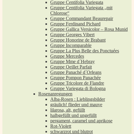
Gruppe Centifolia Variegata
Gruppe Centifolia Variegata „mit
Chlorose“
Gruppe Commandant Beaurepair
Gruppe Ferdinand Pichard
Gruppe Gallica Versicolor – Rosa Munid
Gruppe Georges Vibert
Gruppe Honorine de Brabant
Gruppe Incomparable
Gruppe La Plus Belle des Ponctuées
Gruppe Mercedes
Gruppe Mme d´Hebray
Gruppe Oeillet Parfait
Gruppe Panaché d´Orleans
Gruppe Pompon Panachée
Gruppe Tricolore de Flandre
Gruppe Variegata di Bologna
Rosenanregungen
Alba-Rosen : Lieblingsbilder
gräulich! flieder und mauve
lilarosa, alt, gefüllt
halbgefüllt und ungefüllt
pergament, caramel und aprikose
Rot-Violett
schwarzrot und blutrot