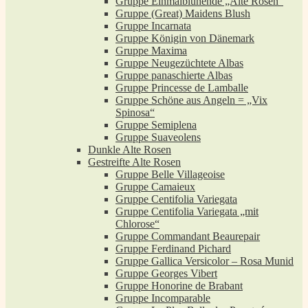
Gruppe Einmalblühende „Alte Rosen“
Gruppe (Great) Maidens Blush
Gruppe Incarnata
Gruppe Königin von Dänemark
Gruppe Maxima
Gruppe Neugezüchtete Albas
Gruppe panaschierte Albas
Gruppe Princesse de Lamballe
Gruppe Schöne aus Angeln = „Vix
Spinosa“
Gruppe Semiplena
Gruppe Suaveolens
Dunkle Alte Rosen
Gestreifte Alte Rosen
Gruppe Belle Villageoise
Gruppe Camaieux
Gruppe Centifolia Variegata
Gruppe Centifolia Variegata „mit
Chlorose“
Gruppe Commandant Beaurepair
Gruppe Ferdinand Pichard
Gruppe Gallica Versicolor – Rosa Munid
Gruppe Georges Vibert
Gruppe Honorine de Brabant
Gruppe Incomparable