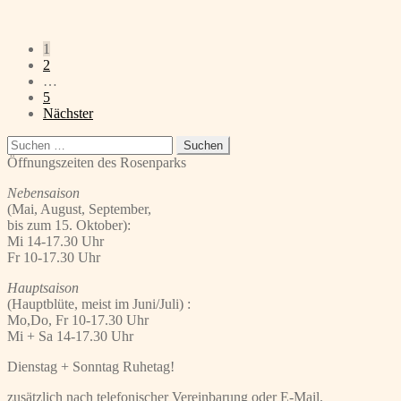
Seitennummerierung
1
2
der
…
Beiträge
5
Nächster
Suchen
nach:
Öffnungszeiten des Rosenparks
Nebensaison
(Mai, August, September,
bis zum 15. Oktober):
Mi 14-17.30 Uhr
Fr 10-17.30 Uhr
Hauptsaison
(Hauptblüte, meist im Juni/Juli) :
Mo,Do, Fr 10-17.30 Uhr
Mi + Sa 14-17.30 Uhr
Dienstag + Sonntag Ruhetag!
zusätzlich nach telefonischer Vereinbarung oder E-Mail.