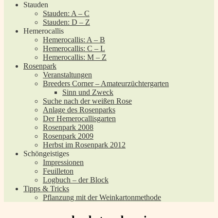
Stauden
Stauden: A – C
Stauden: D – Z
Hemerocallis
Hemerocallis: A – B
Hemerocallis: C – L
Hemerocallis: M – Z
Rosenpark
Veranstaltungen
Breeders Corner – Amateurzüchtergarten
Sinn und Zweck
Suche nach der weißen Rose
Anlage des Rosenparks
Der Hemerocallisgarten
Rosenpark 2008
Rosenpark 2009
Herbst im Rosenpark 2012
Schöngeistiges
Impressionen
Feuilleton
Logbuch – der Block
Tipps & Tricks
Pflanzung mit der Weinkartonmethode