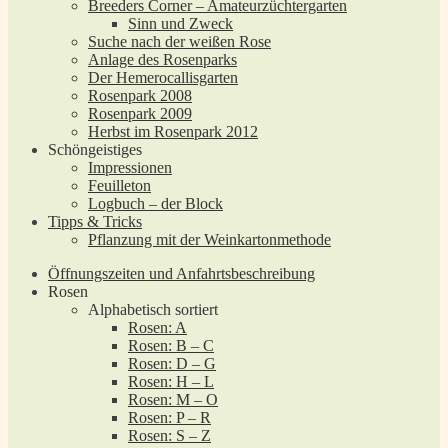
Breeders Corner – Amateurzüchtergarten
Sinn und Zweck
Suche nach der weißen Rose
Anlage des Rosenparks
Der Hemerocallisgarten
Rosenpark 2008
Rosenpark 2009
Herbst im Rosenpark 2012
Schöngeistiges
Impressionen
Feuilleton
Logbuch – der Block
Tipps & Tricks
Pflanzung mit der Weinkartonmethode
Öffnungszeiten und Anfahrtsbeschreibung
Rosen
Alphabetisch sortiert
Rosen: A
Rosen: B – C
Rosen: D – G
Rosen: H – L
Rosen: M – O
Rosen: P – R
Rosen: S – Z