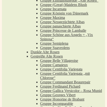
Gruppe Einmalblühende „Alte Rosen“
Gruppe (Great) Maidens Blush
Gruppe Incarnata
Gruppe Königin von Dänemark
Gruppe Maxima
Gruppe Neugezüchtete Albas
Gruppe panaschierte Albas
Gruppe Princesse de Lamballe
Gruppe Schöne aus Angeln = „Vix
Spinosa“
Gruppe Semiplena
Gruppe Suaveolens
Dunkle Alte Rosen
Gestreifte Alte Rosen
Gruppe Belle Villageoise
Gruppe Camaieux
Gruppe Centifolia Variegata
Gruppe Centifolia Variegata „mit
Chlorose“
Gruppe Commandant Beaurepair
Gruppe Ferdinand Pichard
Gruppe Gallica Versicolor – Rosa Munid
Gruppe Georges Vibert
Gruppe Honorine de Brabant
Gruppe Incomparable