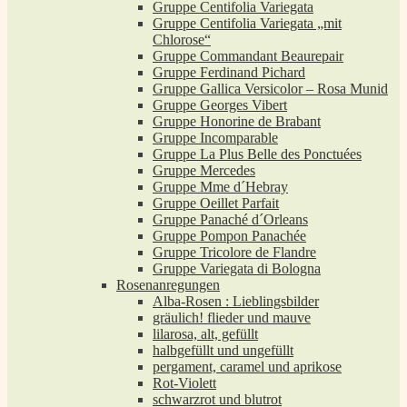
Gruppe Centifolia Variegata
Gruppe Centifolia Variegata „mit
Chlorose“
Gruppe Commandant Beaurepair
Gruppe Ferdinand Pichard
Gruppe Gallica Versicolor – Rosa Munid
Gruppe Georges Vibert
Gruppe Honorine de Brabant
Gruppe Incomparable
Gruppe La Plus Belle des Ponctuées
Gruppe Mercedes
Gruppe Mme d´Hebray
Gruppe Oeillet Parfait
Gruppe Panaché d´Orleans
Gruppe Pompon Panachée
Gruppe Tricolore de Flandre
Gruppe Variegata di Bologna
Rosenanregungen
Alba-Rosen : Lieblingsbilder
gräulich! flieder und mauve
lilarosa, alt, gefüllt
halbgefüllt und ungefüllt
pergament, caramel und aprikose
Rot-Violett
schwarzrot und blutrot