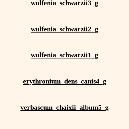
wulfenia_schwarzii3_g
wulfenia_schwarzii2_g
wulfenia_schwarzii1_g
erythronium_dens_canis4_g
verbascum_chaixii_album5_g