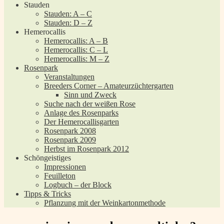
Stauden
Stauden: A – C
Stauden: D – Z
Hemerocallis
Hemerocallis: A – B
Hemerocallis: C – L
Hemerocallis: M – Z
Rosenpark
Veranstaltungen
Breeders Corner – Amateurzüchtergarten
Sinn und Zweck
Suche nach der weißen Rose
Anlage des Rosenparks
Der Hemerocallisgarten
Rosenpark 2008
Rosenpark 2009
Herbst im Rosenpark 2012
Schöngeistiges
Impressionen
Feuilleton
Logbuch – der Block
Tipps & Tricks
Pflanzung mit der Weinkartonmethode