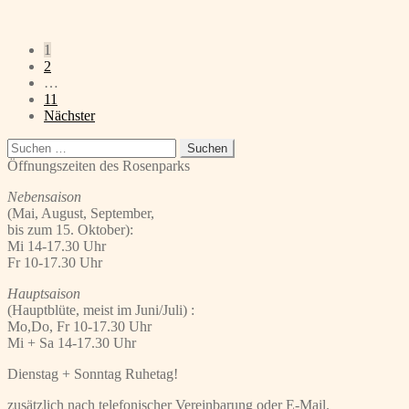
Seitennummerierung
1
2
der
…
Beiträge
11
Nächster
Suchen
nach:
Öffnungszeiten des Rosenparks
Nebensaison
(Mai, August, September,
bis zum 15. Oktober):
Mi 14-17.30 Uhr
Fr 10-17.30 Uhr
Hauptsaison
(Hauptblüte, meist im Juni/Juli) :
Mo,Do, Fr 10-17.30 Uhr
Mi + Sa 14-17.30 Uhr
Dienstag + Sonntag Ruhetag!
zusätzlich nach telefonischer Vereinbarung oder E-Mail.