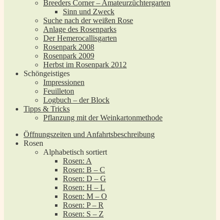
Breeders Corner – Amateurzüchtergarten
Sinn und Zweck
Suche nach der weißen Rose
Anlage des Rosenparks
Der Hemerocallisgarten
Rosenpark 2008
Rosenpark 2009
Herbst im Rosenpark 2012
Schöngeistiges
Impressionen
Feuilleton
Logbuch – der Block
Tipps & Tricks
Pflanzung mit der Weinkartonmethode
Öffnungszeiten und Anfahrtsbeschreibung
Rosen
Alphabetisch sortiert
Rosen: A
Rosen: B – C
Rosen: D – G
Rosen: H – L
Rosen: M – O
Rosen: P – R
Rosen: S – Z