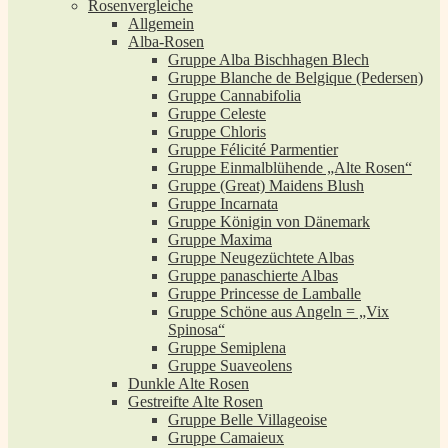
Rosenvergleiche
Allgemein
Alba-Rosen
Gruppe Alba Bischhagen Blech
Gruppe Blanche de Belgique (Pedersen)
Gruppe Cannabifolia
Gruppe Celeste
Gruppe Chloris
Gruppe Félicité Parmentier
Gruppe Einmalblühende „Alte Rosen“
Gruppe (Great) Maidens Blush
Gruppe Incarnata
Gruppe Königin von Dänemark
Gruppe Maxima
Gruppe Neugezüchtete Albas
Gruppe panaschierte Albas
Gruppe Princesse de Lamballe
Gruppe Schöne aus Angeln = „Vix
Spinosa“
Gruppe Semiplena
Gruppe Suaveolens
Dunkle Alte Rosen
Gestreifte Alte Rosen
Gruppe Belle Villageoise
Gruppe Camaieux