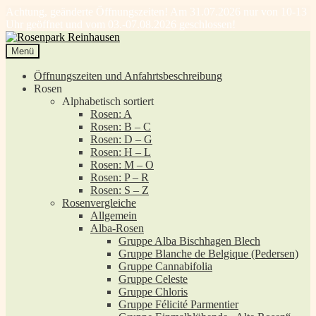
Achtung, geänderte Öffnungszeiten! Am 31.07.2026 nur von 10-13
Uhr geöffnet und vom 03.-07.08.2026 geschlossen!
Zur
Zum
Navigation
Inhalt
Menü
springen
springen
Öffnungszeiten und Anfahrtsbeschreibung
Rosen
Alphabetisch sortiert
Rosen: A
Rosen: B – C
Rosen: D – G
Rosen: H – L
Rosen: M – O
Rosen: P – R
Rosen: S – Z
Rosenvergleiche
Allgemein
Alba-Rosen
Gruppe Alba Bischhagen Blech
Gruppe Blanche de Belgique (Pedersen)
Gruppe Cannabifolia
Gruppe Celeste
Gruppe Chloris
Gruppe Félicité Parmentier