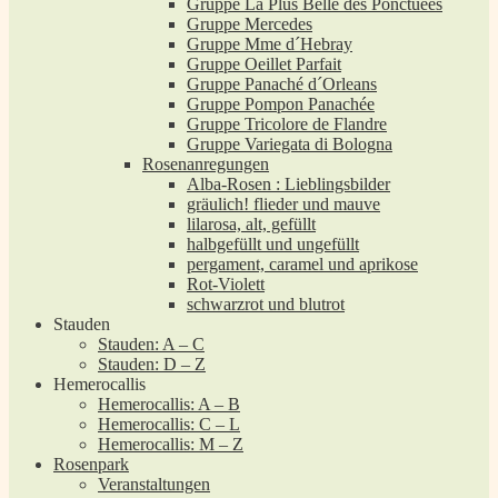
Gruppe La Plus Belle des Ponctuées
Gruppe Mercedes
Gruppe Mme d´Hebray
Gruppe Oeillet Parfait
Gruppe Panaché d´Orleans
Gruppe Pompon Panachée
Gruppe Tricolore de Flandre
Gruppe Variegata di Bologna
Rosenanregungen
Alba-Rosen : Lieblingsbilder
gräulich! flieder und mauve
lilarosa, alt, gefüllt
halbgefüllt und ungefüllt
pergament, caramel und aprikose
Rot-Violett
schwarzrot und blutrot
Stauden
Stauden: A – C
Stauden: D – Z
Hemerocallis
Hemerocallis: A – B
Hemerocallis: C – L
Hemerocallis: M – Z
Rosenpark
Veranstaltungen