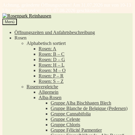
Achtung, geänderte Öffnungszeiten! Am 31.07.2026 nur von 10-13
Uhr geöffnet und vom 03.-07.08.2026 geschlossen!
Zur
Zum
Navigation
Inhalt
Menü
springen
springen
Öffnungszeiten und Anfahrtsbeschreibung
Rosen
Alphabetisch sortiert
Rosen: A
Rosen: B – C
Rosen: D – G
Rosen: H – L
Rosen: M – O
Rosen: P – R
Rosen: S – Z
Rosenvergleiche
Allgemein
Alba-Rosen
Gruppe Alba Bischhagen Blech
Gruppe Blanche de Belgique (Pedersen)
Gruppe Cannabifolia
Gruppe Celeste
Gruppe Chloris
Gruppe Félicité Parmentier