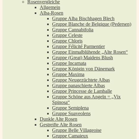
Rosenvergleiche
Allgemein
Alba-Rosen
Gruppe Alba Bischhagen Blech
Gruppe Blanche de Belgique (Pedersen)
Gruppe Cannabifolia
Gruppe Celeste
Gruppe Chloris
Gruppe Félicité Parmentier
Gruppe Einmalblühende „Alte Rosen“
Gruppe (Great) Maidens Blush
Gruppe Incarnata
Gruppe Königin von Dänemark
Gruppe Maxima
Gruppe Neugezüchtete Albas
Gruppe panaschierte Albas
Gruppe Princesse de Lamballe
Gruppe Schöne aus Angeln = „Vix
Spinosa“
Gruppe Semiplena
Gruppe Suaveolens
Dunkle Alte Rosen
Gestreifte Alte Rosen
Gruppe Belle Villageoise
Gruppe Camaieux