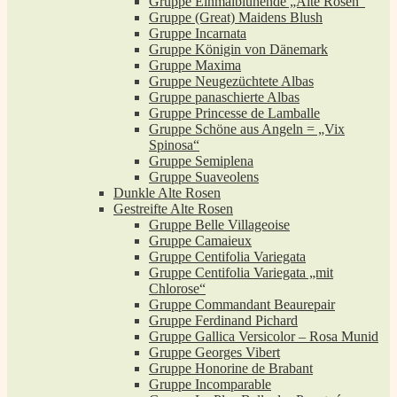
Gruppe Einmalblühende „Alte Rosen“
Gruppe (Great) Maidens Blush
Gruppe Incarnata
Gruppe Königin von Dänemark
Gruppe Maxima
Gruppe Neugezüchtete Albas
Gruppe panaschierte Albas
Gruppe Princesse de Lamballe
Gruppe Schöne aus Angeln = „Vix
Spinosa“
Gruppe Semiplena
Gruppe Suaveolens
Dunkle Alte Rosen
Gestreifte Alte Rosen
Gruppe Belle Villageoise
Gruppe Camaieux
Gruppe Centifolia Variegata
Gruppe Centifolia Variegata „mit
Chlorose“
Gruppe Commandant Beaurepair
Gruppe Ferdinand Pichard
Gruppe Gallica Versicolor – Rosa Munid
Gruppe Georges Vibert
Gruppe Honorine de Brabant
Gruppe Incomparable