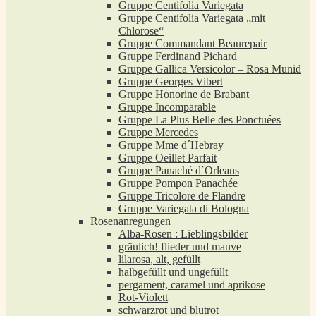
Gruppe Centifolia Variegata
Gruppe Centifolia Variegata „mit
Chlorose“
Gruppe Commandant Beaurepair
Gruppe Ferdinand Pichard
Gruppe Gallica Versicolor – Rosa Munid
Gruppe Georges Vibert
Gruppe Honorine de Brabant
Gruppe Incomparable
Gruppe La Plus Belle des Ponctuées
Gruppe Mercedes
Gruppe Mme d´Hebray
Gruppe Oeillet Parfait
Gruppe Panaché d´Orleans
Gruppe Pompon Panachée
Gruppe Tricolore de Flandre
Gruppe Variegata di Bologna
Rosenanregungen
Alba-Rosen : Lieblingsbilder
gräulich! flieder und mauve
lilarosa, alt, gefüllt
halbgefüllt und ungefüllt
pergament, caramel und aprikose
Rot-Violett
schwarzrot und blutrot