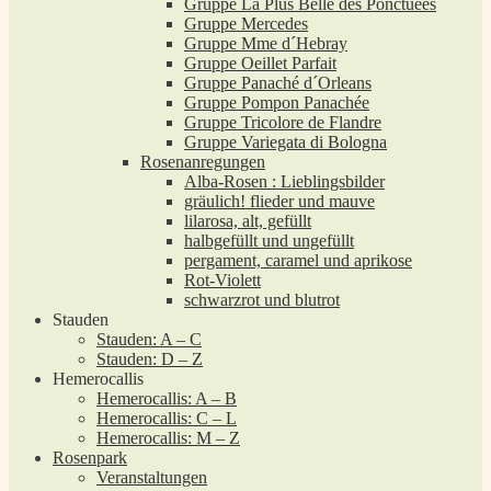
Gruppe La Plus Belle des Ponctuées
Gruppe Mercedes
Gruppe Mme d´Hebray
Gruppe Oeillet Parfait
Gruppe Panaché d´Orleans
Gruppe Pompon Panachée
Gruppe Tricolore de Flandre
Gruppe Variegata di Bologna
Rosenanregungen
Alba-Rosen : Lieblingsbilder
gräulich! flieder und mauve
lilarosa, alt, gefüllt
halbgefüllt und ungefüllt
pergament, caramel und aprikose
Rot-Violett
schwarzrot und blutrot
Stauden
Stauden: A – C
Stauden: D – Z
Hemerocallis
Hemerocallis: A – B
Hemerocallis: C – L
Hemerocallis: M – Z
Rosenpark
Veranstaltungen