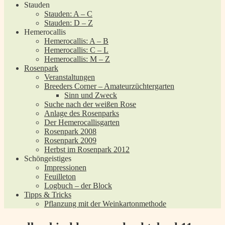
Stauden
Stauden: A – C
Stauden: D – Z
Hemerocallis
Hemerocallis: A – B
Hemerocallis: C – L
Hemerocallis: M – Z
Rosenpark
Veranstaltungen
Breeders Corner – Amateurzüchtergarten
Sinn und Zweck
Suche nach der weißen Rose
Anlage des Rosenparks
Der Hemerocallisgarten
Rosenpark 2008
Rosenpark 2009
Herbst im Rosenpark 2012
Schöngeistiges
Impressionen
Feuilleton
Logbuch – der Block
Tipps & Tricks
Pflanzung mit der Weinkartonmethode