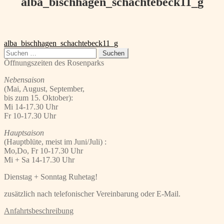
alba_bischhagen_schachtebeck11_g
Beitragsnavigation
Vorheriger
alba_bischhagen_schachtebeck11_g
Beitrag:
Suchen
nach:
Öffnungszeiten des Rosenparks
Nebensaison
(Mai, August, September,
bis zum 15. Oktober):
Mi 14-17.30 Uhr
Fr 10-17.30 Uhr
Hauptsaison
(Hauptblüte, meist im Juni/Juli) :
Mo,Do, Fr 10-17.30 Uhr
Mi + Sa 14-17.30 Uhr
Dienstag + Sonntag Ruhetag!
zusätzlich nach telefonischer Vereinbarung oder E-Mail.
Anfahrtsbeschreibung