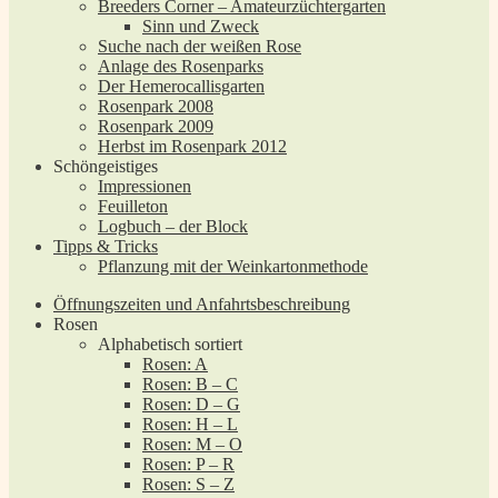
Breeders Corner – Amateurzüchtergarten
Sinn und Zweck
Suche nach der weißen Rose
Anlage des Rosenparks
Der Hemerocallisgarten
Rosenpark 2008
Rosenpark 2009
Herbst im Rosenpark 2012
Schöngeistiges
Impressionen
Feuilleton
Logbuch – der Block
Tipps & Tricks
Pflanzung mit der Weinkartonmethode
Öffnungszeiten und Anfahrtsbeschreibung
Rosen
Alphabetisch sortiert
Rosen: A
Rosen: B – C
Rosen: D – G
Rosen: H – L
Rosen: M – O
Rosen: P – R
Rosen: S – Z