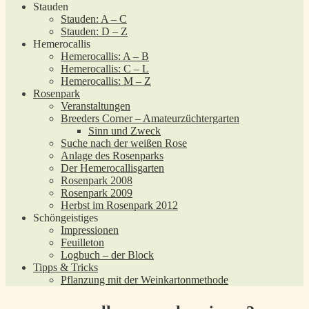
Stauden
Stauden: A – C
Stauden: D – Z
Hemerocallis
Hemerocallis: A – B
Hemerocallis: C – L
Hemerocallis: M – Z
Rosenpark
Veranstaltungen
Breeders Corner – Amateurzüchtergarten
Sinn und Zweck
Suche nach der weißen Rose
Anlage des Rosenparks
Der Hemerocallisgarten
Rosenpark 2008
Rosenpark 2009
Herbst im Rosenpark 2012
Schöngeistiges
Impressionen
Feuilleton
Logbuch – der Block
Tipps & Tricks
Pflanzung mit der Weinkartonmethode