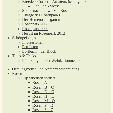
Breeders Corner – Amateurzüchtergarten
Sinn und Zweck
Suche nach der weißen Rose
Anlage des Rosenparks
Der Hemerocallisgarten
Rosenpark 2008
Rosenpark 2009
Herbst im Rosenpark 2012
Schöngeistiges
Impressionen
Feuilleton
Logbuch – der Block
Tipps & Tricks
Pflanzung mit der Weinkartonmethode
Öffnungszeiten und Anfahrtsbeschreibung
Rosen
Alphabetisch sortiert
Rosen: A
Rosen: B – C
Rosen: D – G
Rosen: H – L
Rosen: M – O
Rosen: P – R
Rosen: S – Z