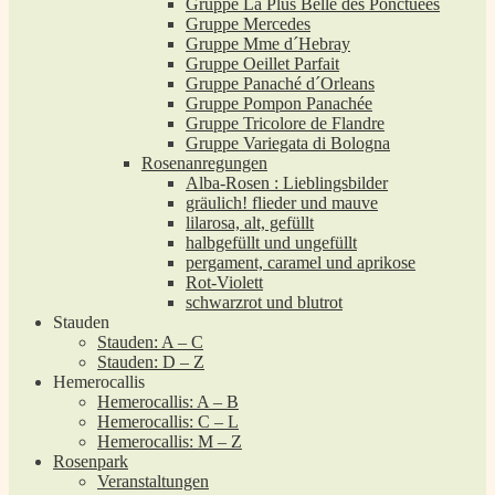
Gruppe La Plus Belle des Ponctuées
Gruppe Mercedes
Gruppe Mme d´Hebray
Gruppe Oeillet Parfait
Gruppe Panaché d´Orleans
Gruppe Pompon Panachée
Gruppe Tricolore de Flandre
Gruppe Variegata di Bologna
Rosenanregungen
Alba-Rosen : Lieblingsbilder
gräulich! flieder und mauve
lilarosa, alt, gefüllt
halbgefüllt und ungefüllt
pergament, caramel und aprikose
Rot-Violett
schwarzrot und blutrot
Stauden
Stauden: A – C
Stauden: D – Z
Hemerocallis
Hemerocallis: A – B
Hemerocallis: C – L
Hemerocallis: M – Z
Rosenpark
Veranstaltungen