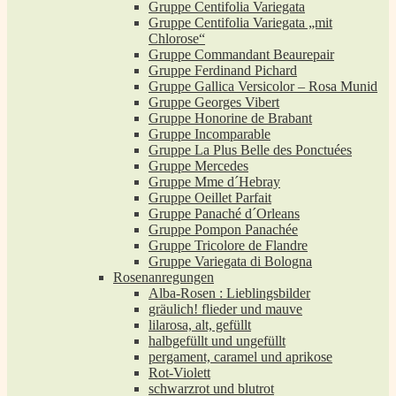
Gruppe Centifolia Variegata
Gruppe Centifolia Variegata „mit
Chlorose“
Gruppe Commandant Beaurepair
Gruppe Ferdinand Pichard
Gruppe Gallica Versicolor – Rosa Munid
Gruppe Georges Vibert
Gruppe Honorine de Brabant
Gruppe Incomparable
Gruppe La Plus Belle des Ponctuées
Gruppe Mercedes
Gruppe Mme d´Hebray
Gruppe Oeillet Parfait
Gruppe Panaché d´Orleans
Gruppe Pompon Panachée
Gruppe Tricolore de Flandre
Gruppe Variegata di Bologna
Rosenanregungen
Alba-Rosen : Lieblingsbilder
gräulich! flieder und mauve
lilarosa, alt, gefüllt
halbgefüllt und ungefüllt
pergament, caramel und aprikose
Rot-Violett
schwarzrot und blutrot