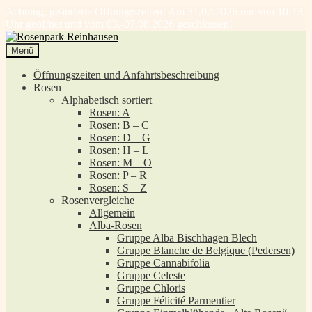
Achtung, geänderte Öffnungszeiten! Am 31.07.2026 nur von 10-13
Uhr geöffnet und vom 03.-07.08.2026 geschlossen!
Zur
Zum
Navigation
Inhalt
Menü
springen
springen
Öffnungszeiten und Anfahrtsbeschreibung
Rosen
Alphabetisch sortiert
Rosen: A
Rosen: B – C
Rosen: D – G
Rosen: H – L
Rosen: M – O
Rosen: P – R
Rosen: S – Z
Rosenvergleiche
Allgemein
Alba-Rosen
Gruppe Alba Bischhagen Blech
Gruppe Blanche de Belgique (Pedersen)
Gruppe Cannabifolia
Gruppe Celeste
Gruppe Chloris
Gruppe Félicité Parmentier