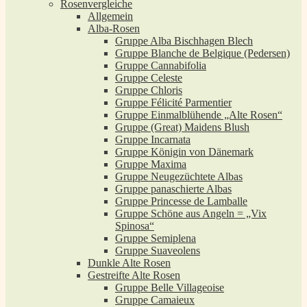
Rosenvergleiche
Allgemein
Alba-Rosen
Gruppe Alba Bischhagen Blech
Gruppe Blanche de Belgique (Pedersen)
Gruppe Cannabifolia
Gruppe Celeste
Gruppe Chloris
Gruppe Félicité Parmentier
Gruppe Einmalblühende „Alte Rosen“
Gruppe (Great) Maidens Blush
Gruppe Incarnata
Gruppe Königin von Dänemark
Gruppe Maxima
Gruppe Neugezüchtete Albas
Gruppe panaschierte Albas
Gruppe Princesse de Lamballe
Gruppe Schöne aus Angeln = „Vix
Spinosa“
Gruppe Semiplena
Gruppe Suaveolens
Dunkle Alte Rosen
Gestreifte Alte Rosen
Gruppe Belle Villageoise
Gruppe Camaieux