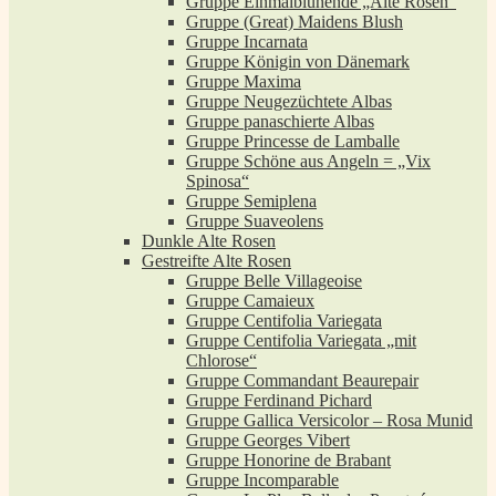
Gruppe Einmalblühende „Alte Rosen“
Gruppe (Great) Maidens Blush
Gruppe Incarnata
Gruppe Königin von Dänemark
Gruppe Maxima
Gruppe Neugezüchtete Albas
Gruppe panaschierte Albas
Gruppe Princesse de Lamballe
Gruppe Schöne aus Angeln = „Vix
Spinosa“
Gruppe Semiplena
Gruppe Suaveolens
Dunkle Alte Rosen
Gestreifte Alte Rosen
Gruppe Belle Villageoise
Gruppe Camaieux
Gruppe Centifolia Variegata
Gruppe Centifolia Variegata „mit
Chlorose“
Gruppe Commandant Beaurepair
Gruppe Ferdinand Pichard
Gruppe Gallica Versicolor – Rosa Munid
Gruppe Georges Vibert
Gruppe Honorine de Brabant
Gruppe Incomparable