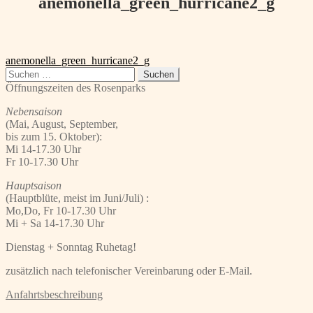
anemonella_green_hurricane2_g
Beitragsnavigation
Vorheriger
anemonella_green_hurricane2_g
Beitrag:
Suchen
nach:
Öffnungszeiten des Rosenparks
Nebensaison
(Mai, August, September,
bis zum 15. Oktober):
Mi 14-17.30 Uhr
Fr 10-17.30 Uhr
Hauptsaison
(Hauptblüte, meist im Juni/Juli) :
Mo,Do, Fr 10-17.30 Uhr
Mi + Sa 14-17.30 Uhr
Dienstag + Sonntag Ruhetag!
zusätzlich nach telefonischer Vereinbarung oder E-Mail.
Anfahrtsbeschreibung