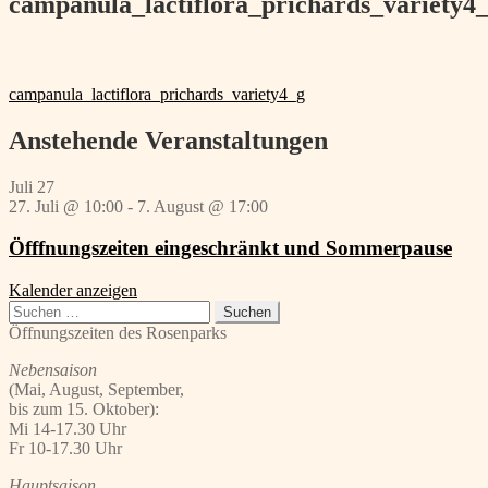
campanula_lactiflora_prichards_variety4
Beitragsnavigation
Vorheriger
campanula_lactiflora_prichards_variety4_g
Beitrag:
Anstehende Veranstaltungen
Juli
27
27. Juli @ 10:00
-
7. August @ 17:00
Öfffnungszeiten eingeschränkt und Sommerpause
Kalender anzeigen
Suchen
nach:
Öffnungszeiten des Rosenparks
Nebensaison
(Mai, August, September,
bis zum 15. Oktober):
Mi 14-17.30 Uhr
Fr 10-17.30 Uhr
Hauptsaison