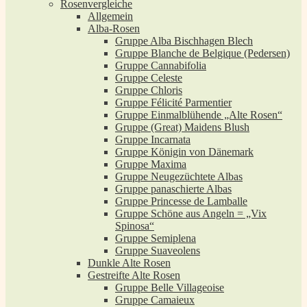
Rosenvergleiche
Allgemein
Alba-Rosen
Gruppe Alba Bischhagen Blech
Gruppe Blanche de Belgique (Pedersen)
Gruppe Cannabifolia
Gruppe Celeste
Gruppe Chloris
Gruppe Félicité Parmentier
Gruppe Einmalblühende „Alte Rosen“
Gruppe (Great) Maidens Blush
Gruppe Incarnata
Gruppe Königin von Dänemark
Gruppe Maxima
Gruppe Neugezüchtete Albas
Gruppe panaschierte Albas
Gruppe Princesse de Lamballe
Gruppe Schöne aus Angeln = „Vix
Spinosa“
Gruppe Semiplena
Gruppe Suaveolens
Dunkle Alte Rosen
Gestreifte Alte Rosen
Gruppe Belle Villageoise
Gruppe Camaieux