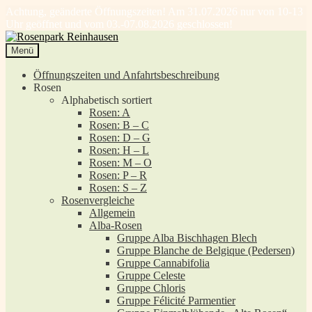
Achtung, geänderte Öffnungszeiten! Am 31.07.2026 nur von 10-13
Uhr geöffnet und vom 03.-07.08.2026 geschlossen!
Zur
Zum
Navigation
Inhalt
Menü
springen
springen
Öffnungszeiten und Anfahrtsbeschreibung
Rosen
Alphabetisch sortiert
Rosen: A
Rosen: B – C
Rosen: D – G
Rosen: H – L
Rosen: M – O
Rosen: P – R
Rosen: S – Z
Rosenvergleiche
Allgemein
Alba-Rosen
Gruppe Alba Bischhagen Blech
Gruppe Blanche de Belgique (Pedersen)
Gruppe Cannabifolia
Gruppe Celeste
Gruppe Chloris
Gruppe Félicité Parmentier