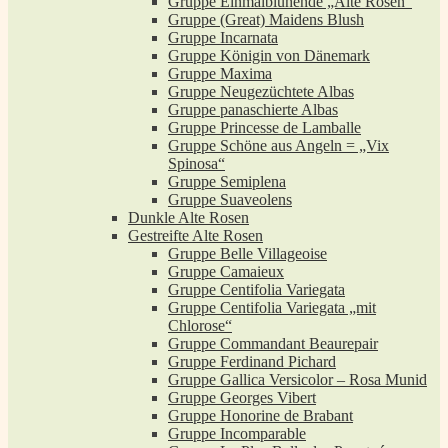
Gruppe Einmalblühende „Alte Rosen“
Gruppe (Great) Maidens Blush
Gruppe Incarnata
Gruppe Königin von Dänemark
Gruppe Maxima
Gruppe Neugezüchtete Albas
Gruppe panaschierte Albas
Gruppe Princesse de Lamballe
Gruppe Schöne aus Angeln = „Vix
Spinosa“
Gruppe Semiplena
Gruppe Suaveolens
Dunkle Alte Rosen
Gestreifte Alte Rosen
Gruppe Belle Villageoise
Gruppe Camaieux
Gruppe Centifolia Variegata
Gruppe Centifolia Variegata „mit
Chlorose“
Gruppe Commandant Beaurepair
Gruppe Ferdinand Pichard
Gruppe Gallica Versicolor – Rosa Munid
Gruppe Georges Vibert
Gruppe Honorine de Brabant
Gruppe Incomparable