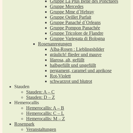
Gruppe La Plus Belle des Ponctuées
Gruppe Mercedes
Gruppe Mme d´Hebray
Gruppe Oeillet Parfait
Gruppe Panaché d´Orleans
Gruppe Pompon Panachée
Gruppe Tricolore de Flandre
Gruppe Variegata di Bologna
Rosenanregungen
Alba-Rosen : Lieblingsbilder
gräulich! flieder und mauve
lilarosa, alt, gefüllt
halbgefüllt und ungefüllt
pergament, caramel und aprikose
Rot-Violett
schwarzrot und blutrot
Stauden
Stauden: A – C
Stauden: D – Z
Hemerocallis
Hemerocallis: A – B
Hemerocallis: C – L
Hemerocallis: M – Z
Rosenpark
Veranstaltungen