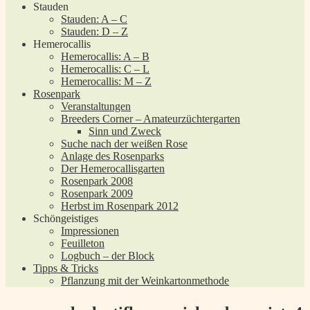
Stauden
Stauden: A – C
Stauden: D – Z
Hemerocallis
Hemerocallis: A – B
Hemerocallis: C – L
Hemerocallis: M – Z
Rosenpark
Veranstaltungen
Breeders Corner – Amateurzüchtergarten
Sinn und Zweck
Suche nach der weißen Rose
Anlage des Rosenparks
Der Hemerocallisgarten
Rosenpark 2008
Rosenpark 2009
Herbst im Rosenpark 2012
Schöngeistiges
Impressionen
Feuilleton
Logbuch – der Block
Tipps & Tricks
Pflanzung mit der Weinkartonmethode