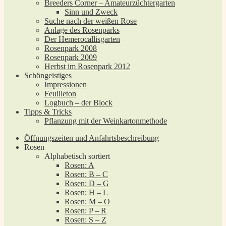
Breeders Corner – Amateurzüchtergarten
Sinn und Zweck
Suche nach der weißen Rose
Anlage des Rosenparks
Der Hemerocallisgarten
Rosenpark 2008
Rosenpark 2009
Herbst im Rosenpark 2012
Schöngeistiges
Impressionen
Feuilleton
Logbuch – der Block
Tipps & Tricks
Pflanzung mit der Weinkartonmethode
Öffnungszeiten und Anfahrtsbeschreibung
Rosen
Alphabetisch sortiert
Rosen: A
Rosen: B – C
Rosen: D – G
Rosen: H – L
Rosen: M – O
Rosen: P – R
Rosen: S – Z