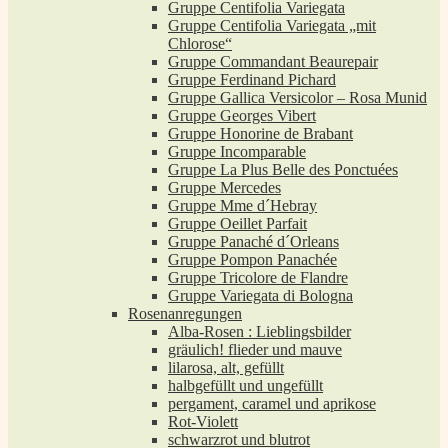
Gruppe Centifolia Variegata
Gruppe Centifolia Variegata „mit
Chlorose“
Gruppe Commandant Beaurepair
Gruppe Ferdinand Pichard
Gruppe Gallica Versicolor – Rosa Munid
Gruppe Georges Vibert
Gruppe Honorine de Brabant
Gruppe Incomparable
Gruppe La Plus Belle des Ponctuées
Gruppe Mercedes
Gruppe Mme d´Hebray
Gruppe Oeillet Parfait
Gruppe Panaché d´Orleans
Gruppe Pompon Panachée
Gruppe Tricolore de Flandre
Gruppe Variegata di Bologna
Rosenanregungen
Alba-Rosen : Lieblingsbilder
gräulich! flieder und mauve
lilarosa, alt, gefüllt
halbgefüllt und ungefüllt
pergament, caramel und aprikose
Rot-Violett
schwarzrot und blutrot