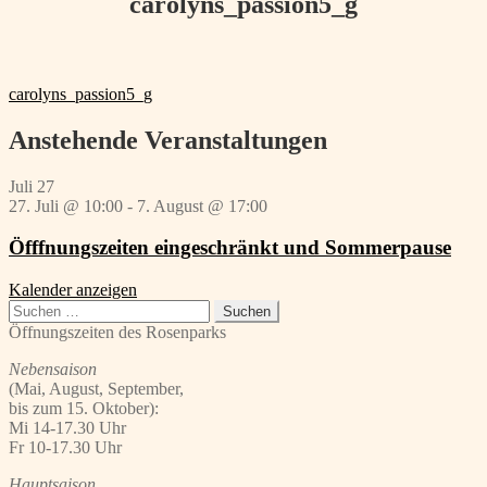
carolyns_passion5_g
Beitragsnavigation
Vorheriger
carolyns_passion5_g
Beitrag:
Anstehende Veranstaltungen
Juli
27
27. Juli @ 10:00
-
7. August @ 17:00
Öfffnungszeiten eingeschränkt und Sommerpause
Kalender anzeigen
Suchen
nach:
Öffnungszeiten des Rosenparks
Nebensaison
(Mai, August, September,
bis zum 15. Oktober):
Mi 14-17.30 Uhr
Fr 10-17.30 Uhr
Hauptsaison