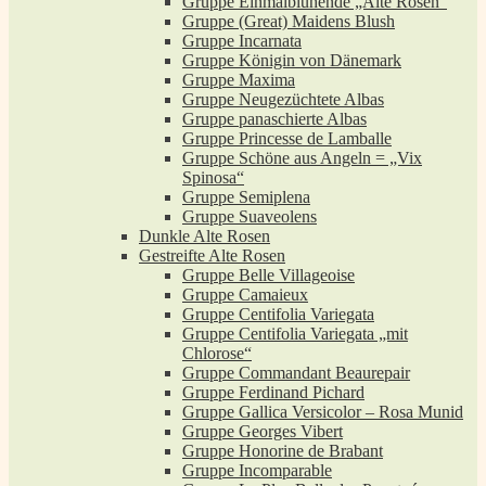
Gruppe Einmalblühende „Alte Rosen“
Gruppe (Great) Maidens Blush
Gruppe Incarnata
Gruppe Königin von Dänemark
Gruppe Maxima
Gruppe Neugezüchtete Albas
Gruppe panaschierte Albas
Gruppe Princesse de Lamballe
Gruppe Schöne aus Angeln = „Vix
Spinosa“
Gruppe Semiplena
Gruppe Suaveolens
Dunkle Alte Rosen
Gestreifte Alte Rosen
Gruppe Belle Villageoise
Gruppe Camaieux
Gruppe Centifolia Variegata
Gruppe Centifolia Variegata „mit
Chlorose“
Gruppe Commandant Beaurepair
Gruppe Ferdinand Pichard
Gruppe Gallica Versicolor – Rosa Munid
Gruppe Georges Vibert
Gruppe Honorine de Brabant
Gruppe Incomparable