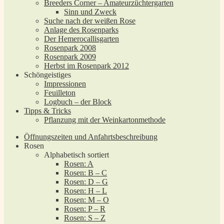
Breeders Corner – Amateurzüchtergarten
Sinn und Zweck
Suche nach der weißen Rose
Anlage des Rosenparks
Der Hemerocallisgarten
Rosenpark 2008
Rosenpark 2009
Herbst im Rosenpark 2012
Schöngeistiges
Impressionen
Feuilleton
Logbuch – der Block
Tipps & Tricks
Pflanzung mit der Weinkartonmethode
Öffnungszeiten und Anfahrtsbeschreibung
Rosen
Alphabetisch sortiert
Rosen: A
Rosen: B – C
Rosen: D – G
Rosen: H – L
Rosen: M – O
Rosen: P – R
Rosen: S – Z