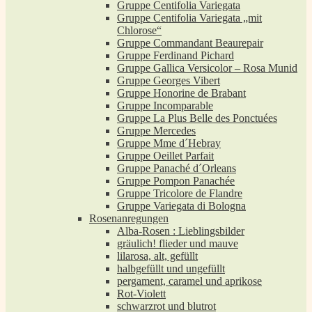
Gruppe Centifolia Variegata
Gruppe Centifolia Variegata „mit
Chlorose“
Gruppe Commandant Beaurepair
Gruppe Ferdinand Pichard
Gruppe Gallica Versicolor – Rosa Munid
Gruppe Georges Vibert
Gruppe Honorine de Brabant
Gruppe Incomparable
Gruppe La Plus Belle des Ponctuées
Gruppe Mercedes
Gruppe Mme d´Hebray
Gruppe Oeillet Parfait
Gruppe Panaché d´Orleans
Gruppe Pompon Panachée
Gruppe Tricolore de Flandre
Gruppe Variegata di Bologna
Rosenanregungen
Alba-Rosen : Lieblingsbilder
gräulich! flieder und mauve
lilarosa, alt, gefüllt
halbgefüllt und ungefüllt
pergament, caramel und aprikose
Rot-Violett
schwarzrot und blutrot