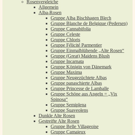
Rosenvergleiche
Allgemein
Alba-Rosen
Gruppe Alba Bischhagen Blech
Gruppe Blanche de Belgique (Pedersen)
Gruppe Cannabifolia
Gruppe Celeste
Gruppe Chloris
Gruppe Félicité Parmentier
Gruppe Einmalblühende „Alte Rosen“
Gruppe (Great) Maidens Blush
Gruppe Incarnata
Gruppe Königin von Dänemark
Gruppe Maxima
Gruppe Neugezüchtete Albas
Gruppe panaschierte Albas
Gruppe Princesse de Lamballe
Gruppe Schöne aus Angeln = „Vix
Spinosa“
Gruppe Semiplena
Gruppe Suaveolens
Dunkle Alte Rosen
Gestreifte Alte Rosen
Gruppe Belle Villageoise
Gruppe Camaieux