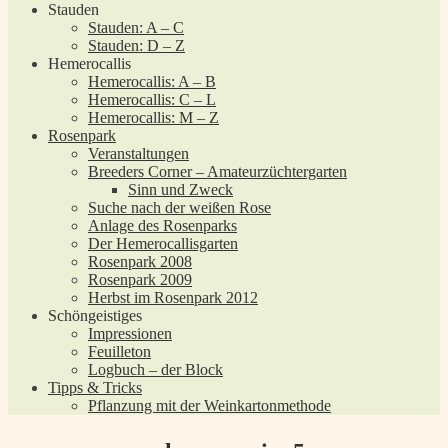
Stauden
Stauden: A – C
Stauden: D – Z
Hemerocallis
Hemerocallis: A – B
Hemerocallis: C – L
Hemerocallis: M – Z
Rosenpark
Veranstaltungen
Breeders Corner – Amateurzüchtergarten
Sinn und Zweck
Suche nach der weißen Rose
Anlage des Rosenparks
Der Hemerocallisgarten
Rosenpark 2008
Rosenpark 2009
Herbst im Rosenpark 2012
Schöngeistiges
Impressionen
Feuilleton
Logbuch – der Block
Tipps & Tricks
Pflanzung mit der Weinkartonmethode