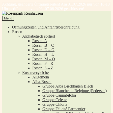
Achtung, geänderte Öffnungszeiten! Am 31.07.2026 nur von 10-13
Uhr geöffnet und vom 03.-07.08.2026 geschlossen!
Zur
Zum
Navigation
Inhalt
Menü
springen
springen
Öffnungszeiten und Anfahrtsbeschreibung
Rosen
Alphabetisch sortiert
Rosen: A
Rosen: B – C
Rosen: D – G
Rosen: H – L
Rosen: M – O
Rosen: P – R
Rosen: S – Z
Rosenvergleiche
Allgemein
Alba-Rosen
Gruppe Alba Bischhagen Blech
Gruppe Blanche de Belgique (Pedersen)
Gruppe Cannabifolia
Gruppe Celeste
Gruppe Chloris
Gruppe Félicité Parmentier