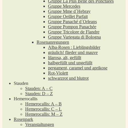
Gruppe La Plus Belle des Ponctuées
Gruppe Mercedes
Gruppe Mme d´Hebray
Gruppe Oeillet Parfait
Gruppe Panaché d´Orleans
Gruppe Pompon Panachée
Gruppe Tricolore de Flandre
Gruppe Variegata di Bologna
Rosenanregungen
Alba-Rosen : Lieblingsbilder
gräulich! flieder und mauve
lilarosa, alt, gefüllt
halbgefüllt und ungefüllt
pergament, caramel und aprikose
Rot-Violett
schwarzrot und blutrot
Stauden
Stauden: A – C
Stauden: D – Z
Hemerocallis
Hemerocallis: A – B
Hemerocallis: C – L
Hemerocallis: M – Z
Rosenpark
Veranstaltungen