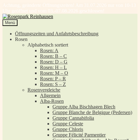
Achtung, geänderte Öffnungszeiten! Am 31.07.2026 nur von 10-13
Uhr geöffnet und vom 03.-07.08.2026 geschlossen!
Zur
Zum
Navigation
Inhalt
Menü
springen
springen
Öffnungszeiten und Anfahrtsbeschreibung
Rosen
Alphabetisch sortiert
Rosen: A
Rosen: B – C
Rosen: D – G
Rosen: H – L
Rosen: M – O
Rosen: P – R
Rosen: S – Z
Rosenvergleiche
Allgemein
Alba-Rosen
Gruppe Alba Bischhagen Blech
Gruppe Blanche de Belgique (Pedersen)
Gruppe Cannabifolia
Gruppe Celeste
Gruppe Chloris
Gruppe Félicité Parmentier