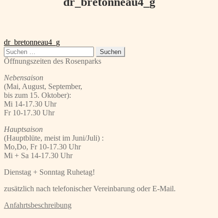
dr_bretonneau4_g
Beitragsnavigation
Vorheriger
dr_bretonneau4_g
Beitrag:
Suchen
nach:
Öffnungszeiten des Rosenparks
Nebensaison
(Mai, August, September,
bis zum 15. Oktober):
Mi 14-17.30 Uhr
Fr 10-17.30 Uhr
Hauptsaison
(Hauptblüte, meist im Juni/Juli) :
Mo,Do, Fr 10-17.30 Uhr
Mi + Sa 14-17.30 Uhr
Dienstag + Sonntag Ruhetag!
zusätzlich nach telefonischer Vereinbarung oder E-Mail.
Anfahrtsbeschreibung