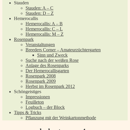
Stauden
Stauden: A – C
Stauden: D – Z
Hemerocallis
Hemerocallis: A – B
Hemerocallis: C – L
Hemerocallis: M – Z
Rosenpark
Veranstaltungen
Breeders Corner – Amateurzüchtergarten
Sinn und Zweck
Suche nach der weißen Rose
Anlage des Rosenparks
Der Hemerocallisgarten
Rosenpark 2008
Rosenpark 2009
Herbst im Rosenpark 2012
Schöngeistiges
Impressionen
Feuilleton
Logbuch – der Block
Tipps & Tricks
Pflanzung mit der Weinkartonmethode