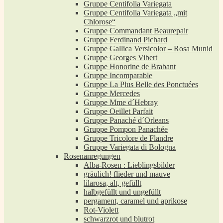
Gruppe Centifolia Variegata
Gruppe Centifolia Variegata „mit
Chlorose“
Gruppe Commandant Beaurepair
Gruppe Ferdinand Pichard
Gruppe Gallica Versicolor – Rosa Munid
Gruppe Georges Vibert
Gruppe Honorine de Brabant
Gruppe Incomparable
Gruppe La Plus Belle des Ponctuées
Gruppe Mercedes
Gruppe Mme d´Hebray
Gruppe Oeillet Parfait
Gruppe Panaché d´Orleans
Gruppe Pompon Panachée
Gruppe Tricolore de Flandre
Gruppe Variegata di Bologna
Rosenanregungen
Alba-Rosen : Lieblingsbilder
gräulich! flieder und mauve
lilarosa, alt, gefüllt
halbgefüllt und ungefüllt
pergament, caramel und aprikose
Rot-Violett
schwarzrot und blutrot