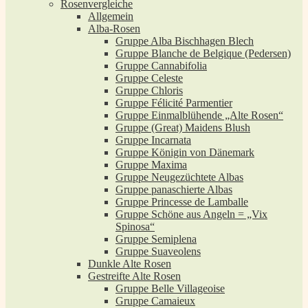
Rosenvergleiche
Allgemein
Alba-Rosen
Gruppe Alba Bischhagen Blech
Gruppe Blanche de Belgique (Pedersen)
Gruppe Cannabifolia
Gruppe Celeste
Gruppe Chloris
Gruppe Félicité Parmentier
Gruppe Einmalblühende „Alte Rosen“
Gruppe (Great) Maidens Blush
Gruppe Incarnata
Gruppe Königin von Dänemark
Gruppe Maxima
Gruppe Neugezüchtete Albas
Gruppe panaschierte Albas
Gruppe Princesse de Lamballe
Gruppe Schöne aus Angeln = „Vix
Spinosa“
Gruppe Semiplena
Gruppe Suaveolens
Dunkle Alte Rosen
Gestreifte Alte Rosen
Gruppe Belle Villageoise
Gruppe Camaieux