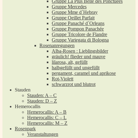
Gruppe La Plus Belle des Ponctuées
Gruppe Mercedes
Gruppe Mme d´Hebray
Gruppe Oeillet Parfait
Gruppe Panaché d´Orleans
Gruppe Pompon Panachée
Gruppe Tricolore de Flandre
Gruppe Variegata di Bologna
Rosenanregungen
Alba-Rosen : Lieblingsbilder
gräulich! flieder und mauve
lilarosa, alt, gefüllt
halbgefüllt und ungefüllt
pergament, caramel und aprikose
Rot-Violett
schwarzrot und blutrot
Stauden
Stauden: A – C
Stauden: D – Z
Hemerocallis
Hemerocallis: A – B
Hemerocallis: C – L
Hemerocallis: M – Z
Rosenpark
Veranstaltungen