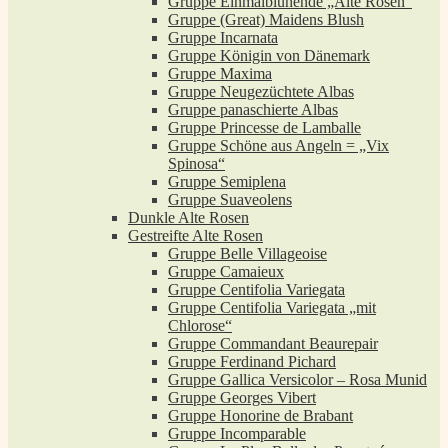
Gruppe Einmalblühende „Alte Rosen“
Gruppe (Great) Maidens Blush
Gruppe Incarnata
Gruppe Königin von Dänemark
Gruppe Maxima
Gruppe Neugezüchtete Albas
Gruppe panaschierte Albas
Gruppe Princesse de Lamballe
Gruppe Schöne aus Angeln = „Vix
Spinosa“
Gruppe Semiplena
Gruppe Suaveolens
Dunkle Alte Rosen
Gestreifte Alte Rosen
Gruppe Belle Villageoise
Gruppe Camaieux
Gruppe Centifolia Variegata
Gruppe Centifolia Variegata „mit
Chlorose“
Gruppe Commandant Beaurepair
Gruppe Ferdinand Pichard
Gruppe Gallica Versicolor – Rosa Munid
Gruppe Georges Vibert
Gruppe Honorine de Brabant
Gruppe Incomparable