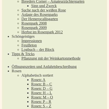
Breeders Corner – Amateurzüchtergarten
Sinn und Zweck
Suche nach der weißen Rose
Anlage des Rosenparks
Der Hemerocallisgarten
Rosenpark 2008
Rosenpark 2009
Herbst im Rosenpark 2012
Schöngeistiges
Impressionen
Feuilleton
Logbuch – der Block
Tipps & Tricks
Pflanzung mit der Weinkartonmethode
Öffnungszeiten und Anfahrtsbeschreibung
Rosen
Alphabetisch sortiert
Rosen: A
Rosen: B – C
Rosen: D – G
Rosen: H – L
Rosen: M – O
Rosen: P – R
Rosen: S – Z