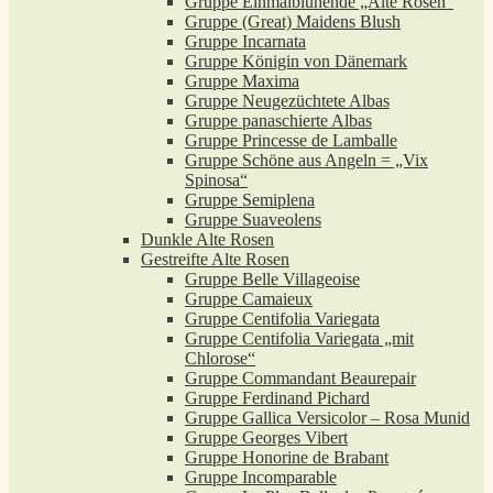
Gruppe Einmalblühende „Alte Rosen“
Gruppe (Great) Maidens Blush
Gruppe Incarnata
Gruppe Königin von Dänemark
Gruppe Maxima
Gruppe Neugezüchtete Albas
Gruppe panaschierte Albas
Gruppe Princesse de Lamballe
Gruppe Schöne aus Angeln = „Vix
Spinosa“
Gruppe Semiplena
Gruppe Suaveolens
Dunkle Alte Rosen
Gestreifte Alte Rosen
Gruppe Belle Villageoise
Gruppe Camaieux
Gruppe Centifolia Variegata
Gruppe Centifolia Variegata „mit
Chlorose“
Gruppe Commandant Beaurepair
Gruppe Ferdinand Pichard
Gruppe Gallica Versicolor – Rosa Munid
Gruppe Georges Vibert
Gruppe Honorine de Brabant
Gruppe Incomparable