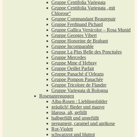
Gruppe Centifolia Variegata
Gruppe Centifolia Variegata „mit
Chlorose“
Gruppe Commandant Beaurepair
Gruppe Ferdinand Pichard
Gruppe Gallica Versicolor – Rosa Munid
Gruppe Georges Vibert
Gruppe Honorine de Brabant
Gruppe Incomparable
Gruppe La Plus Belle des Ponctuées
Gruppe Mercedes
Gruppe Mme d´Hebray
Gruppe Oeillet Parfait
Gruppe Panaché d´Orleans
Gruppe Pompon Panachée
Gruppe Tricolore de Flandre
Gruppe Variegata di Bologna
Rosenanregungen
Alba-Rosen : Lieblingsbilder
gräulich! flieder und mauve
lilarosa, alt, gefüllt
halbgefüllt und ungefüllt
pergament, caramel und aprikose
Rot-Violett
schwarzrot und blutrot