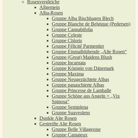
Rosenvergleiche
Allgemein
Alba-Rosen
Gruppe Alba Bischhagen Blech
Gruppe Blanche de Belgique (Pedersen)
Gruppe Cannabifolia
Gruppe Celeste
Gruppe Chloris
Gruppe Félicité Parmentier
Gruppe Einmalblühende „Alte Rosen“
Gruppe (Great) Maidens Blush
Gruppe Incarnata
Gruppe Königin von Dänemark
Gruppe Maxima
Gruppe Neugezüchtete Albas
Gruppe panaschierte Albas
Gruppe Princesse de Lamballe
Gruppe Schöne aus Angeln = „Vix
Spinosa“
Gruppe Semiplena
Gruppe Suaveolens
Dunkle Alte Rosen
Gestreifte Alte Rosen
Gruppe Belle Villageoise
Gruppe Camaieux