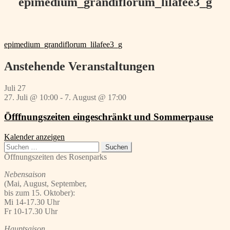
epimedium_grandiflorum_lilafee3_g
Beitragsnavigation
Vorheriger
epimedium_grandiflorum_lilafee3_g
Beitrag:
Anstehende Veranstaltungen
Juli
27
27. Juli @ 10:00
-
7. August @ 17:00
Öfffnungszeiten eingeschränkt und Sommerpause
Kalender anzeigen
Suchen
nach:
Öffnungszeiten des Rosenparks
Nebensaison
(Mai, August, September,
bis zum 15. Oktober):
Mi 14-17.30 Uhr
Fr 10-17.30 Uhr
Hauptsaison