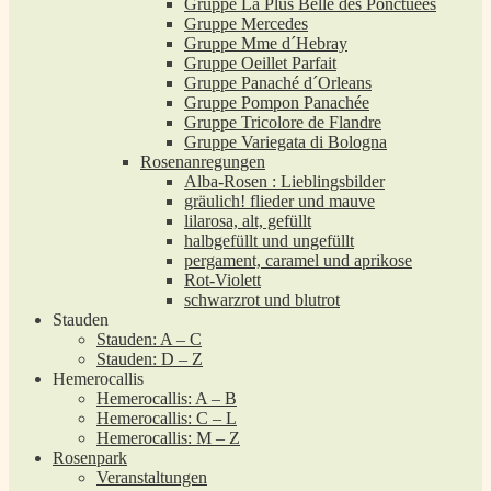
Gruppe La Plus Belle des Ponctuées
Gruppe Mercedes
Gruppe Mme d´Hebray
Gruppe Oeillet Parfait
Gruppe Panaché d´Orleans
Gruppe Pompon Panachée
Gruppe Tricolore de Flandre
Gruppe Variegata di Bologna
Rosenanregungen
Alba-Rosen : Lieblingsbilder
gräulich! flieder und mauve
lilarosa, alt, gefüllt
halbgefüllt und ungefüllt
pergament, caramel und aprikose
Rot-Violett
schwarzrot und blutrot
Stauden
Stauden: A – C
Stauden: D – Z
Hemerocallis
Hemerocallis: A – B
Hemerocallis: C – L
Hemerocallis: M – Z
Rosenpark
Veranstaltungen