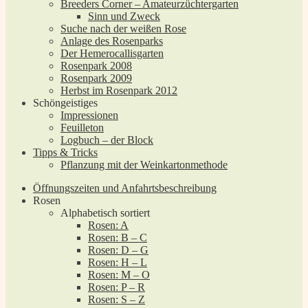
Breeders Corner – Amateurzüchtergarten
Sinn und Zweck
Suche nach der weißen Rose
Anlage des Rosenparks
Der Hemerocallisgarten
Rosenpark 2008
Rosenpark 2009
Herbst im Rosenpark 2012
Schöngeistiges
Impressionen
Feuilleton
Logbuch – der Block
Tipps & Tricks
Pflanzung mit der Weinkartonmethode
Öffnungszeiten und Anfahrtsbeschreibung
Rosen
Alphabetisch sortiert
Rosen: A
Rosen: B – C
Rosen: D – G
Rosen: H – L
Rosen: M – O
Rosen: P – R
Rosen: S – Z