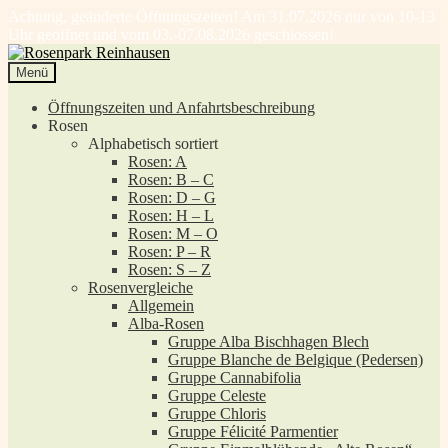
Achtung, geänderte Öffnungszeiten! Am 31.07.2026 nur von 10-13
Uhr geöffnet und vom 03.-07.08.2026 geschlossen!
Zur
Zum
Navigation
Inhalt
Menü
springen
springen
Öffnungszeiten und Anfahrtsbeschreibung
Rosen
Alphabetisch sortiert
Rosen: A
Rosen: B – C
Rosen: D – G
Rosen: H – L
Rosen: M – O
Rosen: P – R
Rosen: S – Z
Rosenvergleiche
Allgemein
Alba-Rosen
Gruppe Alba Bischhagen Blech
Gruppe Blanche de Belgique (Pedersen)
Gruppe Cannabifolia
Gruppe Celeste
Gruppe Chloris
Gruppe Félicité Parmentier