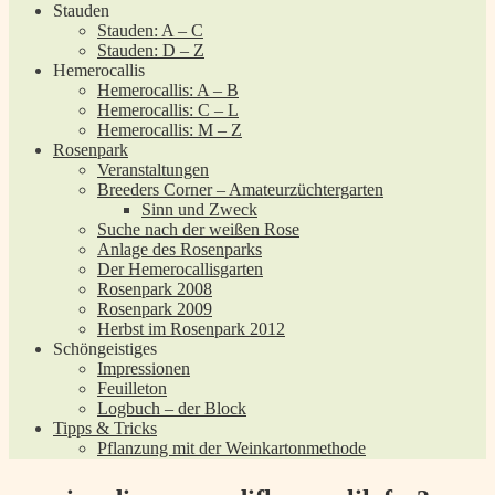
Stauden
Stauden: A – C
Stauden: D – Z
Hemerocallis
Hemerocallis: A – B
Hemerocallis: C – L
Hemerocallis: M – Z
Rosenpark
Veranstaltungen
Breeders Corner – Amateurzüchtergarten
Sinn und Zweck
Suche nach der weißen Rose
Anlage des Rosenparks
Der Hemerocallisgarten
Rosenpark 2008
Rosenpark 2009
Herbst im Rosenpark 2012
Schöngeistiges
Impressionen
Feuilleton
Logbuch – der Block
Tipps & Tricks
Pflanzung mit der Weinkartonmethode