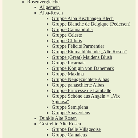
Rosenvergleiche
Allgemein
Alba-Rosen
Gruppe Alba Bischhagen Blech
Gruppe Blanche de Belgique (Pedersen)
Gruppe Cannabifolia
Gruppe Celeste
Gruppe Chloris
Gruppe Félicité Parmentier
Gruppe Einmalblühende „Alte Rosen“
Gruppe (Great) Maidens Blush
Gruppe Incarnata
Gruppe Königin von Dänemark
Gruppe Maxima
Gruppe Neugezüchtete Albas
Gruppe panaschierte Albas
Gruppe Princesse de Lamballe
Gruppe Schöne aus Angeln = „Vix
Spinosa“
Gruppe Semiplena
Gruppe Suaveolens
Dunkle Alte Rosen
Gestreifte Alte Rosen
Gruppe Belle Villageoise
Gruppe Camaieux