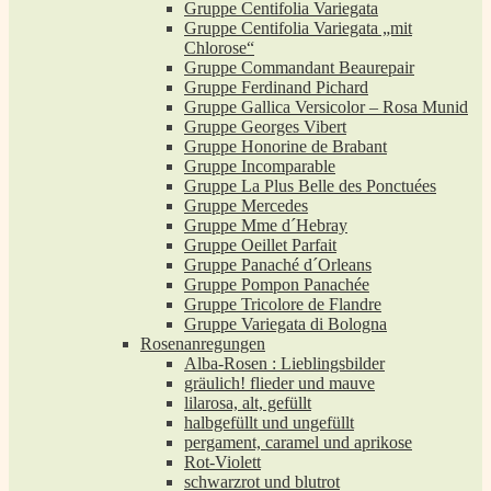
Gruppe Centifolia Variegata
Gruppe Centifolia Variegata „mit
Chlorose“
Gruppe Commandant Beaurepair
Gruppe Ferdinand Pichard
Gruppe Gallica Versicolor – Rosa Munid
Gruppe Georges Vibert
Gruppe Honorine de Brabant
Gruppe Incomparable
Gruppe La Plus Belle des Ponctuées
Gruppe Mercedes
Gruppe Mme d´Hebray
Gruppe Oeillet Parfait
Gruppe Panaché d´Orleans
Gruppe Pompon Panachée
Gruppe Tricolore de Flandre
Gruppe Variegata di Bologna
Rosenanregungen
Alba-Rosen : Lieblingsbilder
gräulich! flieder und mauve
lilarosa, alt, gefüllt
halbgefüllt und ungefüllt
pergament, caramel und aprikose
Rot-Violett
schwarzrot und blutrot