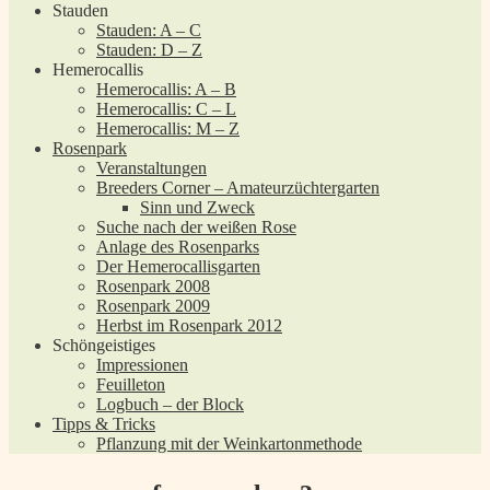
Stauden
Stauden: A – C
Stauden: D – Z
Hemerocallis
Hemerocallis: A – B
Hemerocallis: C – L
Hemerocallis: M – Z
Rosenpark
Veranstaltungen
Breeders Corner – Amateurzüchtergarten
Sinn und Zweck
Suche nach der weißen Rose
Anlage des Rosenparks
Der Hemerocallisgarten
Rosenpark 2008
Rosenpark 2009
Herbst im Rosenpark 2012
Schöngeistiges
Impressionen
Feuilleton
Logbuch – der Block
Tipps & Tricks
Pflanzung mit der Weinkartonmethode