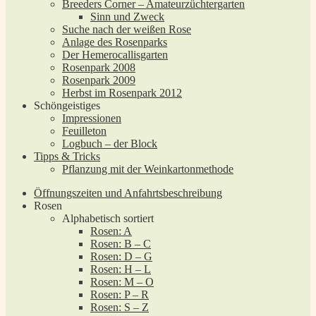
Breeders Corner – Amateurzüchtergarten
Sinn und Zweck
Suche nach der weißen Rose
Anlage des Rosenparks
Der Hemerocallisgarten
Rosenpark 2008
Rosenpark 2009
Herbst im Rosenpark 2012
Schöngeistiges
Impressionen
Feuilleton
Logbuch – der Block
Tipps & Tricks
Pflanzung mit der Weinkartonmethode
Öffnungszeiten und Anfahrtsbeschreibung
Rosen
Alphabetisch sortiert
Rosen: A
Rosen: B – C
Rosen: D – G
Rosen: H – L
Rosen: M – O
Rosen: P – R
Rosen: S – Z