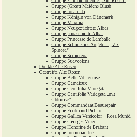
Gruppe Einmalblühende „Alte Rosen“
Gruppe (Great) Maidens Blush
Gruppe Incarnata
Gruppe Königin von Dänemark
Gruppe Maxima
Gruppe Neugezüchtete Albas
Gruppe panaschierte Albas
Gruppe Princesse de Lamballe
Gruppe Schöne aus Angeln = „Vix
Spinosa“
Gruppe Semiplena
Gruppe Suaveolens
Dunkle Alte Rosen
Gestreifte Alte Rosen
Gruppe Belle Villageoise
Gruppe Camaieux
Gruppe Centifolia Variegata
Gruppe Centifolia Variegata „mit
Chlorose“
Gruppe Commandant Beaurepair
Gruppe Ferdinand Pichard
Gruppe Gallica Versicolor – Rosa Munid
Gruppe Georges Vibert
Gruppe Honorine de Brabant
Gruppe Incomparable