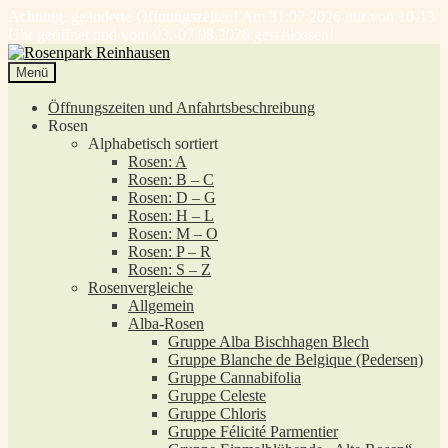
Achtung, geänderte Öffnungszeiten! Am 31.07.2026 nur von 10-13
Uhr geöffnet und vom 03.-07.08.2026 geschlossen!
Zur
Zum
Navigation
Inhalt
Menü
springen
springen
Öffnungszeiten und Anfahrtsbeschreibung
Rosen
Alphabetisch sortiert
Rosen: A
Rosen: B – C
Rosen: D – G
Rosen: H – L
Rosen: M – O
Rosen: P – R
Rosen: S – Z
Rosenvergleiche
Allgemein
Alba-Rosen
Gruppe Alba Bischhagen Blech
Gruppe Blanche de Belgique (Pedersen)
Gruppe Cannabifolia
Gruppe Celeste
Gruppe Chloris
Gruppe Félicité Parmentier