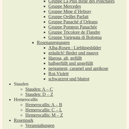
Gruppe La Plus Belle des Ponctuées
Gruppe Mercedes
Gruppe Mme d´Hebray
Gruppe Oeillet Parfait
Gruppe Panaché d´Orleans
Gruppe Pompon Panachée
Gruppe Tricolore de Flandre
Gruppe Variegata di Bologna
Rosenanregungen
Alba-Rosen : Lieblingsbilder
gräulich! flieder und mauve
lilarosa, alt, gefüllt
halbgefüllt und ungefüllt
pergament, caramel und aprikose
Rot-Violett
schwarzrot und blutrot
Stauden
Stauden: A – C
Stauden: D – Z
Hemerocallis
Hemerocallis: A – B
Hemerocallis: C – L
Hemerocallis: M – Z
Rosenpark
Veranstaltungen