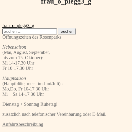
frau_o_plegg3_g
Beitragsnavigation
Vorheriger
frau_o_plegg3_g
Beitrag:
Suchen
nach:
Öffnungszeiten des Rosenparks
Nebensaison
(Mai, August, September,
bis zum 15. Oktober):
Mi 14-17.30 Uhr
Fr 10-17.30 Uhr
Hauptsaison
(Hauptblüte, meist im Juni/Juli) :
Mo,Do, Fr 10-17.30 Uhr
Mi + Sa 14-17.30 Uhr
Dienstag + Sonntag Ruhetag!
zusätzlich nach telefonischer Vereinbarung oder E-Mail.
Anfahrtsbeschreibung