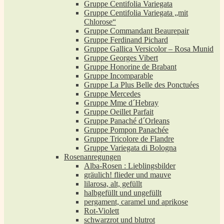
Gruppe Centifolia Variegata
Gruppe Centifolia Variegata „mit
Chlorose“
Gruppe Commandant Beaurepair
Gruppe Ferdinand Pichard
Gruppe Gallica Versicolor – Rosa Munid
Gruppe Georges Vibert
Gruppe Honorine de Brabant
Gruppe Incomparable
Gruppe La Plus Belle des Ponctuées
Gruppe Mercedes
Gruppe Mme d´Hebray
Gruppe Oeillet Parfait
Gruppe Panaché d´Orleans
Gruppe Pompon Panachée
Gruppe Tricolore de Flandre
Gruppe Variegata di Bologna
Rosenanregungen
Alba-Rosen : Lieblingsbilder
gräulich! flieder und mauve
lilarosa, alt, gefüllt
halbgefüllt und ungefüllt
pergament, caramel und aprikose
Rot-Violett
schwarzrot und blutrot