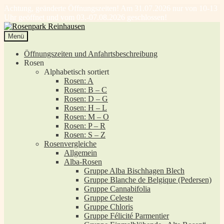
Achtung, geänderte Öffnungszeiten! Am 31.07.2026 nur von 10-13
Uhr geöffnet und vom 03.-07.08.2026 geschlossen!
Zur
Zum
Navigation
Inhalt
Menü
springen
springen
Öffnungszeiten und Anfahrtsbeschreibung
Rosen
Alphabetisch sortiert
Rosen: A
Rosen: B – C
Rosen: D – G
Rosen: H – L
Rosen: M – O
Rosen: P – R
Rosen: S – Z
Rosenvergleiche
Allgemein
Alba-Rosen
Gruppe Alba Bischhagen Blech
Gruppe Blanche de Belgique (Pedersen)
Gruppe Cannabifolia
Gruppe Celeste
Gruppe Chloris
Gruppe Félicité Parmentier