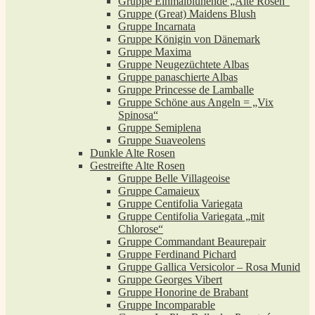
Gruppe Einmalblühende „Alte Rosen“
Gruppe (Great) Maidens Blush
Gruppe Incarnata
Gruppe Königin von Dänemark
Gruppe Maxima
Gruppe Neugezüchtete Albas
Gruppe panaschierte Albas
Gruppe Princesse de Lamballe
Gruppe Schöne aus Angeln = „Vix
Spinosa“
Gruppe Semiplena
Gruppe Suaveolens
Dunkle Alte Rosen
Gestreifte Alte Rosen
Gruppe Belle Villageoise
Gruppe Camaieux
Gruppe Centifolia Variegata
Gruppe Centifolia Variegata „mit
Chlorose“
Gruppe Commandant Beaurepair
Gruppe Ferdinand Pichard
Gruppe Gallica Versicolor – Rosa Munid
Gruppe Georges Vibert
Gruppe Honorine de Brabant
Gruppe Incomparable