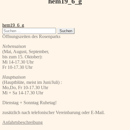
hem19_6_g
Beitragsnavigation
Vorheriger
hem19_6_g
Beitrag:
Suchen
nach:
Öffnungszeiten des Rosenparks
Nebensaison
(Mai, August, September,
bis zum 15. Oktober):
Mi 14-17.30 Uhr
Fr 10-17.30 Uhr
Hauptsaison
(Hauptblüte, meist im Juni/Juli) :
Mo,Do, Fr 10-17.30 Uhr
Mi + Sa 14-17.30 Uhr
Dienstag + Sonntag Ruhetag!
zusätzlich nach telefonischer Vereinbarung oder E-Mail.
Anfahrtsbeschreibung