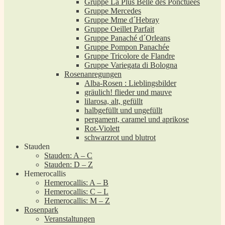
Gruppe La Plus Belle des Ponctuées
Gruppe Mercedes
Gruppe Mme d´Hebray
Gruppe Oeillet Parfait
Gruppe Panaché d´Orleans
Gruppe Pompon Panachée
Gruppe Tricolore de Flandre
Gruppe Variegata di Bologna
Rosenanregungen
Alba-Rosen : Lieblingsbilder
gräulich! flieder und mauve
lilarosa, alt, gefüllt
halbgefüllt und ungefüllt
pergament, caramel und aprikose
Rot-Violett
schwarzrot und blutrot
Stauden
Stauden: A – C
Stauden: D – Z
Hemerocallis
Hemerocallis: A – B
Hemerocallis: C – L
Hemerocallis: M – Z
Rosenpark
Veranstaltungen