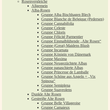
Rosenvergleiche
Allgemein
Alba-Rosen
Gruppe Alba Bischhagen Blech
Gruppe Blanche de Belgique (Pedersen)
Gruppe Cannabifolia
Gruppe Celeste
Gruppe Chloris
Gruppe Félicité Parmentier
Gruppe Einmalblühende „Alte Rosen“
Gruppe (Great) Maidens Blush
Gruppe Incarnata
Gruppe Königin von Dänemark
Gruppe Maxima
Gruppe Neugezüchtete Albas
Gruppe panaschierte Albas
Gruppe Princesse de Lamballe
Gruppe Schöne aus Angeln = „Vix
Spinosa“
Gruppe Semiplena
Gruppe Suaveolens
Dunkle Alte Rosen
Gestreifte Alte Rosen
Gruppe Belle Villageoise
Gruppe Camaieux