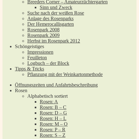
Breeders Corner – Amateurzüchtergarten
Sinn und Zweck
Suche nach der weißen Rose
Anlage des Rosenparks
Der Hemerocallisgarten
Rosenpark 2008
Rosenpark 2009
Herbst im Rosenpark 2012
Schöngeistiges
Impressionen
Feuilleton
Logbuch – der Block
Tipps & Tricks
Pflanzung mit der Weinkartonmethode
Öffnungszeiten und Anfahrtsbeschreibung
Rosen
Alphabetisch sortiert
Rosen: A
Rosen: B – C
Rosen: D – G
Rosen: H – L
Rosen: M – O
Rosen: P – R
Rosen: S – Z