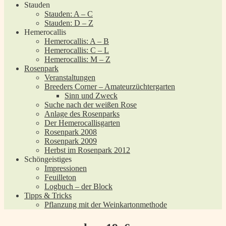
Stauden
Stauden: A – C
Stauden: D – Z
Hemerocallis
Hemerocallis: A – B
Hemerocallis: C – L
Hemerocallis: M – Z
Rosenpark
Veranstaltungen
Breeders Corner – Amateurzüchtergarten
Sinn und Zweck
Suche nach der weißen Rose
Anlage des Rosenparks
Der Hemerocallisgarten
Rosenpark 2008
Rosenpark 2009
Herbst im Rosenpark 2012
Schöngeistiges
Impressionen
Feuilleton
Logbuch – der Block
Tipps & Tricks
Pflanzung mit der Weinkartonmethode