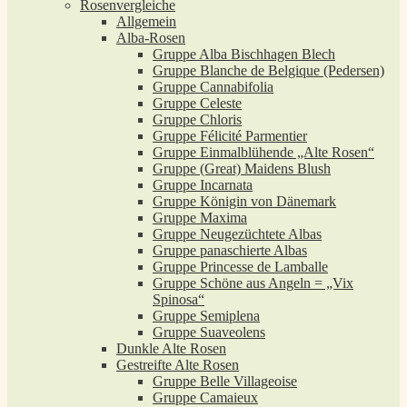
Rosenvergleiche
Allgemein
Alba-Rosen
Gruppe Alba Bischhagen Blech
Gruppe Blanche de Belgique (Pedersen)
Gruppe Cannabifolia
Gruppe Celeste
Gruppe Chloris
Gruppe Félicité Parmentier
Gruppe Einmalblühende „Alte Rosen“
Gruppe (Great) Maidens Blush
Gruppe Incarnata
Gruppe Königin von Dänemark
Gruppe Maxima
Gruppe Neugezüchtete Albas
Gruppe panaschierte Albas
Gruppe Princesse de Lamballe
Gruppe Schöne aus Angeln = „Vix
Spinosa“
Gruppe Semiplena
Gruppe Suaveolens
Dunkle Alte Rosen
Gestreifte Alte Rosen
Gruppe Belle Villageoise
Gruppe Camaieux