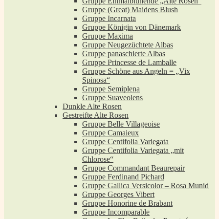
Gruppe Einmalblühende „Alte Rosen“
Gruppe (Great) Maidens Blush
Gruppe Incarnata
Gruppe Königin von Dänemark
Gruppe Maxima
Gruppe Neugezüchtete Albas
Gruppe panaschierte Albas
Gruppe Princesse de Lamballe
Gruppe Schöne aus Angeln = „Vix
Spinosa“
Gruppe Semiplena
Gruppe Suaveolens
Dunkle Alte Rosen
Gestreifte Alte Rosen
Gruppe Belle Villageoise
Gruppe Camaieux
Gruppe Centifolia Variegata
Gruppe Centifolia Variegata „mit
Chlorose“
Gruppe Commandant Beaurepair
Gruppe Ferdinand Pichard
Gruppe Gallica Versicolor – Rosa Munid
Gruppe Georges Vibert
Gruppe Honorine de Brabant
Gruppe Incomparable