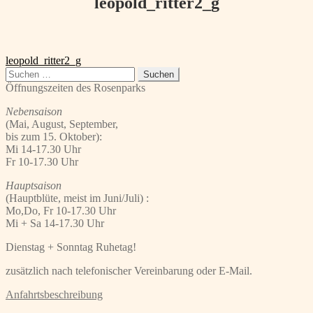
leopold_ritter2_g
Beitragsnavigation
Vorheriger
leopold_ritter2_g
Beitrag:
Suchen
nach:
Öffnungszeiten des Rosenparks
Nebensaison
(Mai, August, September,
bis zum 15. Oktober):
Mi 14-17.30 Uhr
Fr 10-17.30 Uhr
Hauptsaison
(Hauptblüte, meist im Juni/Juli) :
Mo,Do, Fr 10-17.30 Uhr
Mi + Sa 14-17.30 Uhr
Dienstag + Sonntag Ruhetag!
zusätzlich nach telefonischer Vereinbarung oder E-Mail.
Anfahrtsbeschreibung