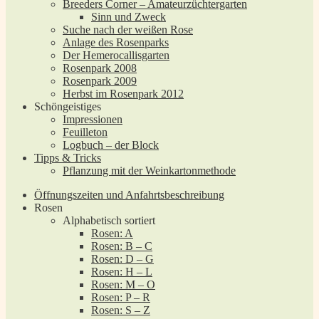
Breeders Corner – Amateurzüchtergarten
Sinn und Zweck
Suche nach der weißen Rose
Anlage des Rosenparks
Der Hemerocallisgarten
Rosenpark 2008
Rosenpark 2009
Herbst im Rosenpark 2012
Schöngeistiges
Impressionen
Feuilleton
Logbuch – der Block
Tipps & Tricks
Pflanzung mit der Weinkartonmethode
Öffnungszeiten und Anfahrtsbeschreibung
Rosen
Alphabetisch sortiert
Rosen: A
Rosen: B – C
Rosen: D – G
Rosen: H – L
Rosen: M – O
Rosen: P – R
Rosen: S – Z