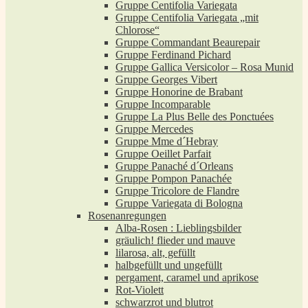
Gruppe Centifolia Variegata
Gruppe Centifolia Variegata „mit
Chlorose“
Gruppe Commandant Beaurepair
Gruppe Ferdinand Pichard
Gruppe Gallica Versicolor – Rosa Munid
Gruppe Georges Vibert
Gruppe Honorine de Brabant
Gruppe Incomparable
Gruppe La Plus Belle des Ponctuées
Gruppe Mercedes
Gruppe Mme d´Hebray
Gruppe Oeillet Parfait
Gruppe Panaché d´Orleans
Gruppe Pompon Panachée
Gruppe Tricolore de Flandre
Gruppe Variegata di Bologna
Rosenanregungen
Alba-Rosen : Lieblingsbilder
gräulich! flieder und mauve
lilarosa, alt, gefüllt
halbgefüllt und ungefüllt
pergament, caramel und aprikose
Rot-Violett
schwarzrot und blutrot