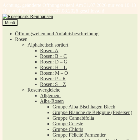
Achtung, geänderte Öffnungszeiten! Am 31.07.2026 nur von 10-13
Uhr geöffnet und vom 03.-07.08.2026 geschlossen!
Zur
Zum
Navigation
Inhalt
Menü
springen
springen
Öffnungszeiten und Anfahrtsbeschreibung
Rosen
Alphabetisch sortiert
Rosen: A
Rosen: B – C
Rosen: D – G
Rosen: H – L
Rosen: M – O
Rosen: P – R
Rosen: S – Z
Rosenvergleiche
Allgemein
Alba-Rosen
Gruppe Alba Bischhagen Blech
Gruppe Blanche de Belgique (Pedersen)
Gruppe Cannabifolia
Gruppe Celeste
Gruppe Chloris
Gruppe Félicité Parmentier