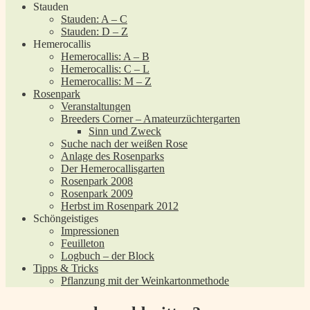
Stauden
Stauden: A – C
Stauden: D – Z
Hemerocallis
Hemerocallis: A – B
Hemerocallis: C – L
Hemerocallis: M – Z
Rosenpark
Veranstaltungen
Breeders Corner – Amateurzüchtergarten
Sinn und Zweck
Suche nach der weißen Rose
Anlage des Rosenparks
Der Hemerocallisgarten
Rosenpark 2008
Rosenpark 2009
Herbst im Rosenpark 2012
Schöngeistiges
Impressionen
Feuilleton
Logbuch – der Block
Tipps & Tricks
Pflanzung mit der Weinkartonmethode