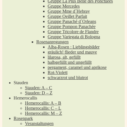
Gruppe La Plus Belle des Ponctuées
Gruppe Mercedes
Gruppe Mme d´Hebray
Gruppe Oeillet Parfait
Gruppe Panaché d´Orleans
Gruppe Pompon Panachée
Gruppe Tricolore de Flandre
Gruppe Variegata di Bologna
Rosenanregungen
Alba-Rosen : Lieblingsbilder
gräulich! flieder und mauve
lilarosa, alt, gefüllt
halbgefüllt und ungefüllt
pergament, caramel und aprikose
Rot-Violett
schwarzrot und blutrot
Stauden
Stauden: A – C
Stauden: D – Z
Hemerocallis
Hemerocallis: A – B
Hemerocallis: C – L
Hemerocallis: M – Z
Rosenpark
Veranstaltungen