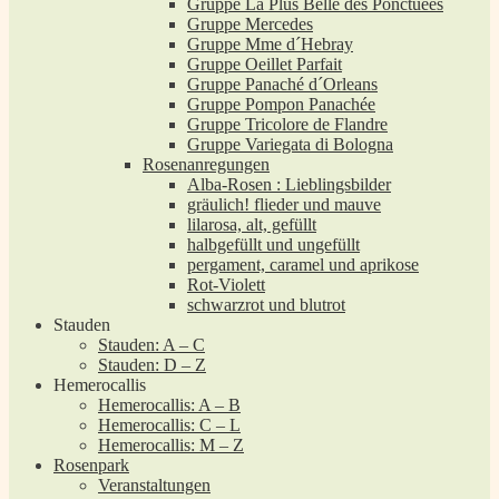
Gruppe La Plus Belle des Ponctuées
Gruppe Mercedes
Gruppe Mme d´Hebray
Gruppe Oeillet Parfait
Gruppe Panaché d´Orleans
Gruppe Pompon Panachée
Gruppe Tricolore de Flandre
Gruppe Variegata di Bologna
Rosenanregungen
Alba-Rosen : Lieblingsbilder
gräulich! flieder und mauve
lilarosa, alt, gefüllt
halbgefüllt und ungefüllt
pergament, caramel und aprikose
Rot-Violett
schwarzrot und blutrot
Stauden
Stauden: A – C
Stauden: D – Z
Hemerocallis
Hemerocallis: A – B
Hemerocallis: C – L
Hemerocallis: M – Z
Rosenpark
Veranstaltungen