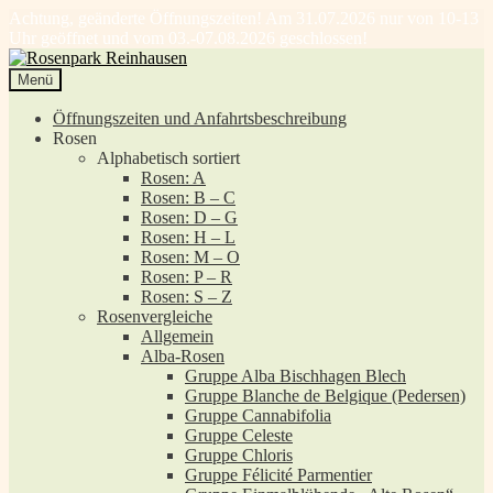
Achtung, geänderte Öffnungszeiten! Am 31.07.2026 nur von 10-13
Uhr geöffnet und vom 03.-07.08.2026 geschlossen!
Zur
Zum
Navigation
Inhalt
Menü
springen
springen
Öffnungszeiten und Anfahrtsbeschreibung
Rosen
Alphabetisch sortiert
Rosen: A
Rosen: B – C
Rosen: D – G
Rosen: H – L
Rosen: M – O
Rosen: P – R
Rosen: S – Z
Rosenvergleiche
Allgemein
Alba-Rosen
Gruppe Alba Bischhagen Blech
Gruppe Blanche de Belgique (Pedersen)
Gruppe Cannabifolia
Gruppe Celeste
Gruppe Chloris
Gruppe Félicité Parmentier