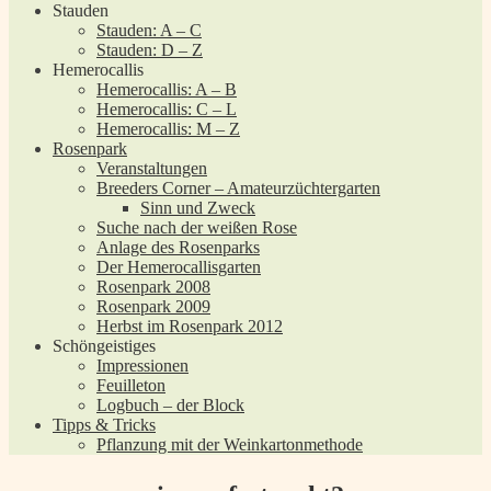
Stauden
Stauden: A – C
Stauden: D – Z
Hemerocallis
Hemerocallis: A – B
Hemerocallis: C – L
Hemerocallis: M – Z
Rosenpark
Veranstaltungen
Breeders Corner – Amateurzüchtergarten
Sinn und Zweck
Suche nach der weißen Rose
Anlage des Rosenparks
Der Hemerocallisgarten
Rosenpark 2008
Rosenpark 2009
Herbst im Rosenpark 2012
Schöngeistiges
Impressionen
Feuilleton
Logbuch – der Block
Tipps & Tricks
Pflanzung mit der Weinkartonmethode