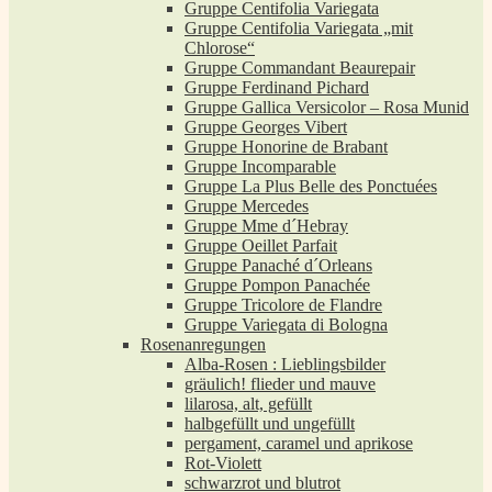
Gruppe Centifolia Variegata
Gruppe Centifolia Variegata „mit
Chlorose“
Gruppe Commandant Beaurepair
Gruppe Ferdinand Pichard
Gruppe Gallica Versicolor – Rosa Munid
Gruppe Georges Vibert
Gruppe Honorine de Brabant
Gruppe Incomparable
Gruppe La Plus Belle des Ponctuées
Gruppe Mercedes
Gruppe Mme d´Hebray
Gruppe Oeillet Parfait
Gruppe Panaché d´Orleans
Gruppe Pompon Panachée
Gruppe Tricolore de Flandre
Gruppe Variegata di Bologna
Rosenanregungen
Alba-Rosen : Lieblingsbilder
gräulich! flieder und mauve
lilarosa, alt, gefüllt
halbgefüllt und ungefüllt
pergament, caramel und aprikose
Rot-Violett
schwarzrot und blutrot