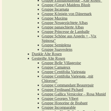
Gruppe Einmalblühende „Alte Rosen“
Gruppe (Great) Maidens Blush
Gruppe Incarnata
Gruppe Königin von Dänemark
Gruppe Maxima
Gruppe Neugezüchtete Albas
Gruppe panaschierte Albas
Gruppe Princesse de Lamballe
Gruppe Schöne aus Angeln = „Vix
Spinosa“
Gruppe Semiplena
Gruppe Suaveolens
Dunkle Alte Rosen
Gestreifte Alte Rosen
Gruppe Belle Villageoise
Gruppe Camaieux
Gruppe Centifolia Variegata
Gruppe Centifolia Variegata „mit
Chlorose“
Gruppe Commandant Beaurepair
Gruppe Ferdinand Pichard
Gruppe Gallica Versicolor – Rosa Munid
Gruppe Georges Vibert
Gruppe Honorine de Brabant
Gruppe Incomparable