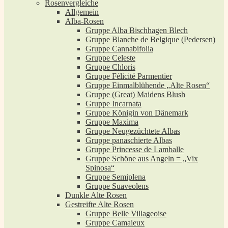
Rosenvergleiche
Allgemein
Alba-Rosen
Gruppe Alba Bischhagen Blech
Gruppe Blanche de Belgique (Pedersen)
Gruppe Cannabifolia
Gruppe Celeste
Gruppe Chloris
Gruppe Félicité Parmentier
Gruppe Einmalblühende „Alte Rosen“
Gruppe (Great) Maidens Blush
Gruppe Incarnata
Gruppe Königin von Dänemark
Gruppe Maxima
Gruppe Neugezüchtete Albas
Gruppe panaschierte Albas
Gruppe Princesse de Lamballe
Gruppe Schöne aus Angeln = „Vix
Spinosa“
Gruppe Semiplena
Gruppe Suaveolens
Dunkle Alte Rosen
Gestreifte Alte Rosen
Gruppe Belle Villageoise
Gruppe Camaieux