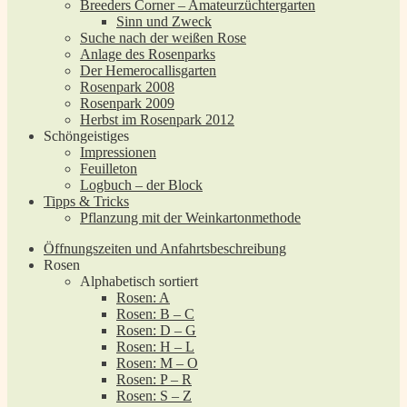
Breeders Corner – Amateurzüchtergarten
Sinn und Zweck
Suche nach der weißen Rose
Anlage des Rosenparks
Der Hemerocallisgarten
Rosenpark 2008
Rosenpark 2009
Herbst im Rosenpark 2012
Schöngeistiges
Impressionen
Feuilleton
Logbuch – der Block
Tipps & Tricks
Pflanzung mit der Weinkartonmethode
Öffnungszeiten und Anfahrtsbeschreibung
Rosen
Alphabetisch sortiert
Rosen: A
Rosen: B – C
Rosen: D – G
Rosen: H – L
Rosen: M – O
Rosen: P – R
Rosen: S – Z