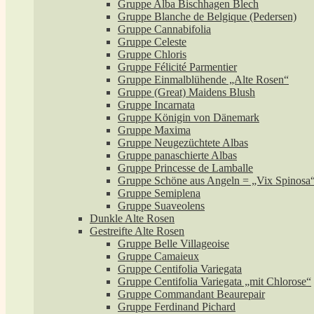
Gruppe Alba Bischhagen Blech
Gruppe Blanche de Belgique (Pedersen)
Gruppe Cannabifolia
Gruppe Celeste
Gruppe Chloris
Gruppe Félicité Parmentier
Gruppe Einmalblühende „Alte Rosen“
Gruppe (Great) Maidens Blush
Gruppe Incarnata
Gruppe Königin von Dänemark
Gruppe Maxima
Gruppe Neugezüchtete Albas
Gruppe panaschierte Albas
Gruppe Princesse de Lamballe
Gruppe Schöne aus Angeln = „Vix Spinosa
Gruppe Semiplena
Gruppe Suaveolens
Dunkle Alte Rosen
Gestreifte Alte Rosen
Gruppe Belle Villageoise
Gruppe Camaieux
Gruppe Centifolia Variegata
Gruppe Centifolia Variegata „mit Chlorose“
Gruppe Commandant Beaurepair
Gruppe Ferdinand Pichard