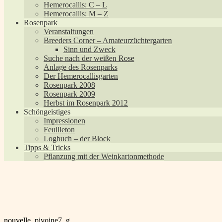
Hemerocallis: C – L
Hemerocallis: M – Z
Rosenpark
Veranstaltungen
Breeders Corner – Amateurzüchtergarten
Sinn und Zweck
Suche nach der weißen Rose
Anlage des Rosenparks
Der Hemerocallisgarten
Rosenpark 2008
Rosenpark 2009
Herbst im Rosenpark 2012
Schöngeistiges
Impressionen
Feuilleton
Logbuch – der Block
Tipps & Tricks
Pflanzung mit der Weinkartonmethode
Beitragsnavigation
Vorheriger
nouvelle_pivoine7_g