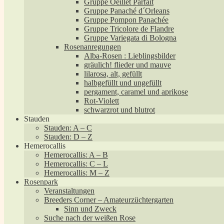
Gruppe Oeillet Parfait
Gruppe Panaché d´Orleans
Gruppe Pompon Panachée
Gruppe Tricolore de Flandre
Gruppe Variegata di Bologna
Rosenanregungen
Alba-Rosen : Lieblingsbilder
gräulich! flieder und mauve
lilarosa, alt, gefüllt
halbgefüllt und ungefüllt
pergament, caramel und aprikose
Rot-Violett
schwarzrot und blutrot
Stauden
Stauden: A – C
Stauden: D – Z
Hemerocallis
Hemerocallis: A – B
Hemerocallis: C – L
Hemerocallis: M – Z
Rosenpark
Veranstaltungen
Breeders Corner – Amateurzüchtergarten
Sinn und Zweck
Suche nach der weißen Rose