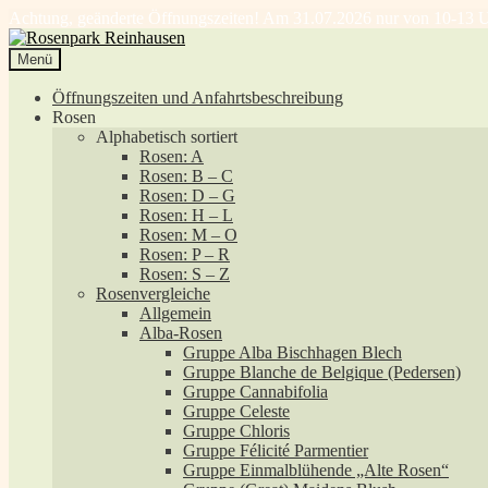
Achtung, geänderte Öffnungszeiten! Am 31.07.2026 nur von 10-13 U
Zur
Zum
Navigation
Inhalt
Menü
springen
springen
Öffnungszeiten und Anfahrtsbeschreibung
Rosen
Alphabetisch sortiert
Rosen: A
Rosen: B – C
Rosen: D – G
Rosen: H – L
Rosen: M – O
Rosen: P – R
Rosen: S – Z
Rosenvergleiche
Allgemein
Alba-Rosen
Gruppe Alba Bischhagen Blech
Gruppe Blanche de Belgique (Pedersen)
Gruppe Cannabifolia
Gruppe Celeste
Gruppe Chloris
Gruppe Félicité Parmentier
Gruppe Einmalblühende „Alte Rosen“