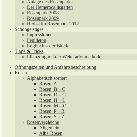
Anlage des Rosenparks
Der Hemerocallisgarten
Rosenpark 2008
Rosenpark 2009
Herbst im Rosenpark 2012
Schöngeistiges
Impressionen
Feuilleton
Logbuch – der Block
Tipps & Tricks
Pflanzung mit der Weinkartonmethode
Öffnungszeiten und Anfahrtsbeschreibung
Rosen
Alphabetisch sortiert
Rosen: A
Rosen: B – C
Rosen: D – G
Rosen: H – L
Rosen: M – O
Rosen: P – R
Rosen: S – Z
Rosenvergleiche
Allgemein
Alba-Rosen