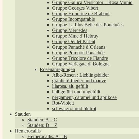
Gruppe Gallica Versicolor – Rosa Munid
Gruppe Georges Vibert
Gruppe Honorine de Brabant
Gruppe Incomparable
Gruppe La Plus Belle des Ponctuées
Gruppe Mercedes
Gruppe Mme d´Hebray
Gruppe Oeillet Parfait
Gruppe Panaché d´Orleans
Gruppe Pompon Panachée
Gruppe Tricolore de Flandre
Gruppe Variegata di Bologna
Rosenanregungen
Alba-Rosen : Lieblingsbilder
gräulich! flieder und mauve
lilarosa, alt, gefüllt
halbgefüllt und ungefüllt
pergament, caramel und aprikose
Rot-Violett
schwarzrot und blutrot
Stauden
Stauden: A – C
Stauden: D – Z
Hemerocallis
Hemerocallis: A – B