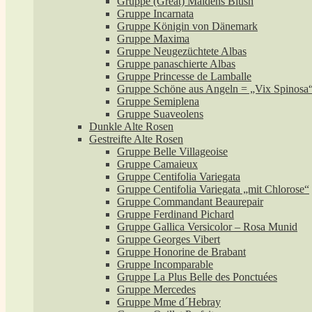
Gruppe (Great) Maidens Blush
Gruppe Incarnata
Gruppe Königin von Dänemark
Gruppe Maxima
Gruppe Neugezüchtete Albas
Gruppe panaschierte Albas
Gruppe Princesse de Lamballe
Gruppe Schöne aus Angeln = „Vix Spinosa
Gruppe Semiplena
Gruppe Suaveolens
Dunkle Alte Rosen
Gestreifte Alte Rosen
Gruppe Belle Villageoise
Gruppe Camaieux
Gruppe Centifolia Variegata
Gruppe Centifolia Variegata „mit Chlorose“
Gruppe Commandant Beaurepair
Gruppe Ferdinand Pichard
Gruppe Gallica Versicolor – Rosa Munid
Gruppe Georges Vibert
Gruppe Honorine de Brabant
Gruppe Incomparable
Gruppe La Plus Belle des Ponctuées
Gruppe Mercedes
Gruppe Mme d´Hebray