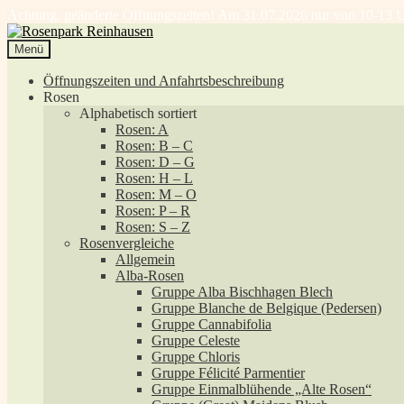
Achtung, geänderte Öffnungszeiten! Am 31.07.2026 nur von 10-13 U
Zur
Zum
Navigation
Inhalt
Menü
springen
springen
Öffnungszeiten und Anfahrtsbeschreibung
Rosen
Alphabetisch sortiert
Rosen: A
Rosen: B – C
Rosen: D – G
Rosen: H – L
Rosen: M – O
Rosen: P – R
Rosen: S – Z
Rosenvergleiche
Allgemein
Alba-Rosen
Gruppe Alba Bischhagen Blech
Gruppe Blanche de Belgique (Pedersen)
Gruppe Cannabifolia
Gruppe Celeste
Gruppe Chloris
Gruppe Félicité Parmentier
Gruppe Einmalblühende „Alte Rosen“