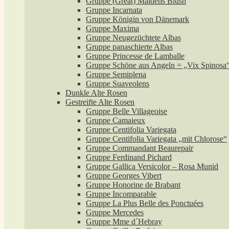
Gruppe (Great) Maidens Blush
Gruppe Incarnata
Gruppe Königin von Dänemark
Gruppe Maxima
Gruppe Neugezüchtete Albas
Gruppe panaschierte Albas
Gruppe Princesse de Lamballe
Gruppe Schöne aus Angeln = „Vix Spinosa
Gruppe Semiplena
Gruppe Suaveolens
Dunkle Alte Rosen
Gestreifte Alte Rosen
Gruppe Belle Villageoise
Gruppe Camaieux
Gruppe Centifolia Variegata
Gruppe Centifolia Variegata „mit Chlorose“
Gruppe Commandant Beaurepair
Gruppe Ferdinand Pichard
Gruppe Gallica Versicolor – Rosa Munid
Gruppe Georges Vibert
Gruppe Honorine de Brabant
Gruppe Incomparable
Gruppe La Plus Belle des Ponctuées
Gruppe Mercedes
Gruppe Mme d´Hebray