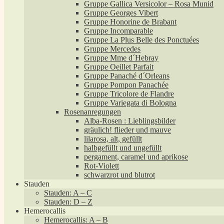
Gruppe Gallica Versicolor – Rosa Munid
Gruppe Georges Vibert
Gruppe Honorine de Brabant
Gruppe Incomparable
Gruppe La Plus Belle des Ponctuées
Gruppe Mercedes
Gruppe Mme d´Hebray
Gruppe Oeillet Parfait
Gruppe Panaché d´Orleans
Gruppe Pompon Panachée
Gruppe Tricolore de Flandre
Gruppe Variegata di Bologna
Rosenanregungen
Alba-Rosen : Lieblingsbilder
gräulich! flieder und mauve
lilarosa, alt, gefüllt
halbgefüllt und ungefüllt
pergament, caramel und aprikose
Rot-Violett
schwarzrot und blutrot
Stauden
Stauden: A – C
Stauden: D – Z
Hemerocallis
Hemerocallis: A – B