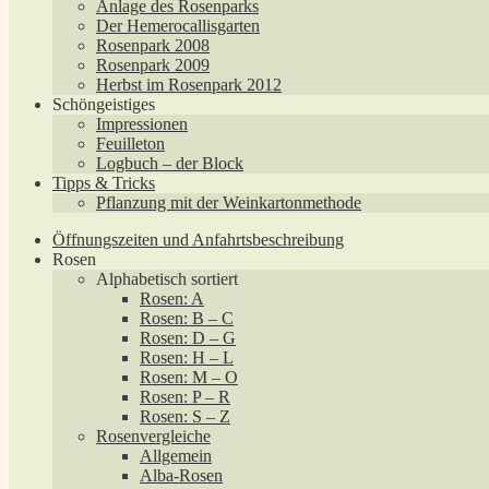
Anlage des Rosenparks
Der Hemerocallisgarten
Rosenpark 2008
Rosenpark 2009
Herbst im Rosenpark 2012
Schöngeistiges
Impressionen
Feuilleton
Logbuch – der Block
Tipps & Tricks
Pflanzung mit der Weinkartonmethode
Öffnungszeiten und Anfahrtsbeschreibung
Rosen
Alphabetisch sortiert
Rosen: A
Rosen: B – C
Rosen: D – G
Rosen: H – L
Rosen: M – O
Rosen: P – R
Rosen: S – Z
Rosenvergleiche
Allgemein
Alba-Rosen