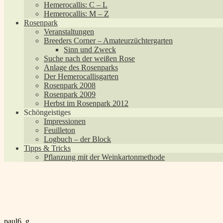
Hemerocallis: C – L
Hemerocallis: M – Z
Rosenpark
Veranstaltungen
Breeders Corner – Amateurzüchtergarten
Sinn und Zweck
Suche nach der weißen Rose
Anlage des Rosenparks
Der Hemerocallisgarten
Rosenpark 2008
Rosenpark 2009
Herbst im Rosenpark 2012
Schöngeistiges
Impressionen
Feuilleton
Logbuch – der Block
Tipps & Tricks
Pflanzung mit der Weinkartonmethode
Beitragsnavigation
Vorheriger
paul6_g