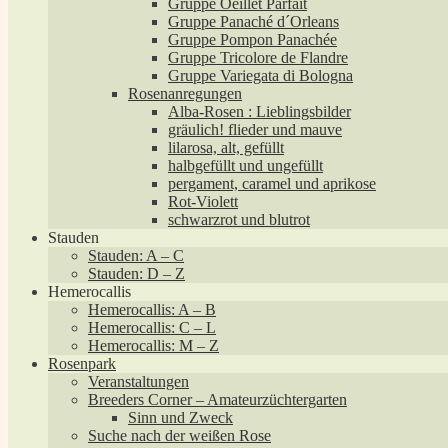
Gruppe Oeillet Parfait
Gruppe Panaché d´Orleans
Gruppe Pompon Panachée
Gruppe Tricolore de Flandre
Gruppe Variegata di Bologna
Rosenanregungen
Alba-Rosen : Lieblingsbilder
gräulich! flieder und mauve
lilarosa, alt, gefüllt
halbgefüllt und ungefüllt
pergament, caramel und aprikose
Rot-Violett
schwarzrot und blutrot
Stauden
Stauden: A – C
Stauden: D – Z
Hemerocallis
Hemerocallis: A – B
Hemerocallis: C – L
Hemerocallis: M – Z
Rosenpark
Veranstaltungen
Breeders Corner – Amateurzüchtergarten
Sinn und Zweck
Suche nach der weißen Rose