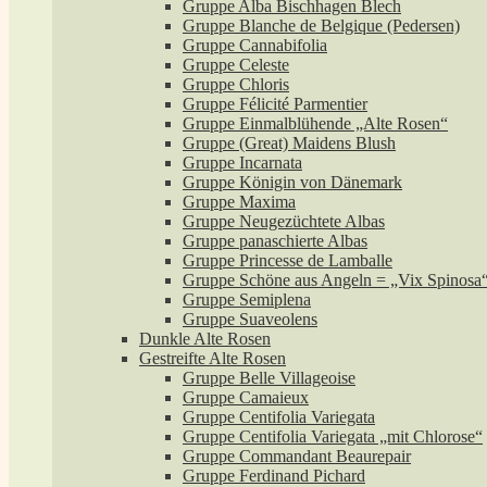
Gruppe Alba Bischhagen Blech
Gruppe Blanche de Belgique (Pedersen)
Gruppe Cannabifolia
Gruppe Celeste
Gruppe Chloris
Gruppe Félicité Parmentier
Gruppe Einmalblühende „Alte Rosen“
Gruppe (Great) Maidens Blush
Gruppe Incarnata
Gruppe Königin von Dänemark
Gruppe Maxima
Gruppe Neugezüchtete Albas
Gruppe panaschierte Albas
Gruppe Princesse de Lamballe
Gruppe Schöne aus Angeln = „Vix Spinosa
Gruppe Semiplena
Gruppe Suaveolens
Dunkle Alte Rosen
Gestreifte Alte Rosen
Gruppe Belle Villageoise
Gruppe Camaieux
Gruppe Centifolia Variegata
Gruppe Centifolia Variegata „mit Chlorose“
Gruppe Commandant Beaurepair
Gruppe Ferdinand Pichard