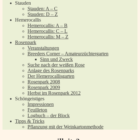
Stauden
Stauden: A – C
Stauden: D – Z
Hemerocallis
Hemerocallis: A – B
Hemerocallis: C – L
Hemerocallis: M – Z
Rosenpark
Veranstaltungen
Breeders Corner – Amateurzüchtergarten
Sinn und Zweck
Suche nach der weißen Rose
Anlage des Rosenparks
Der Hemerocallisgarten
Rosenpark 2008
Rosenpark 2009
Herbst im Rosenpark 2012
Schöngeistiges
Impressionen
Feuilleton
Logbuch – der Block
Tipps & Tricks
Pflanzung mit der Weinkartonmethode