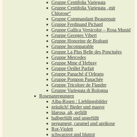
Gruppe Centifolia Variegata
Gruppe Centifolia Variegata „mit
Chlorose“
Gruppe Commandant Beaurepair
Gruppe Ferdinand Pichard
Gruppe Gallica Versicolor – Rosa Munid
Gruppe Georges Vibert
Gruppe Honorine de Brabant
Gruppe Incomparable
Gruppe La Plus Belle des Ponctuées
Gruppe Mercedes
Gruppe Mme d´Hebray
Gruppe Oeillet Parfait
Gruppe Panaché d´Orleans
Gruppe Pompon Panachée
Gruppe Tricolore de Flandre
Gruppe Variegata di Bologna
Rosenanregungen
Alba-Rosen : Lieblingsbilder
gräulich! flieder und mauve
lilarosa, alt, gefüllt
halbgefüllt und ungefüllt
pergament, caramel und aprikose
Rot-Violett
schwarzrot und blutrot