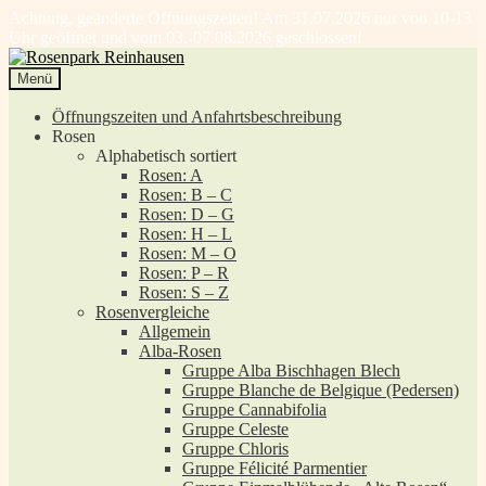
Achtung, geänderte Öffnungszeiten! Am 31.07.2026 nur von 10-13
Uhr geöffnet und vom 03.-07.08.2026 geschlossen!
Zur
Zum
Navigation
Inhalt
Menü
springen
springen
Öffnungszeiten und Anfahrtsbeschreibung
Rosen
Alphabetisch sortiert
Rosen: A
Rosen: B – C
Rosen: D – G
Rosen: H – L
Rosen: M – O
Rosen: P – R
Rosen: S – Z
Rosenvergleiche
Allgemein
Alba-Rosen
Gruppe Alba Bischhagen Blech
Gruppe Blanche de Belgique (Pedersen)
Gruppe Cannabifolia
Gruppe Celeste
Gruppe Chloris
Gruppe Félicité Parmentier