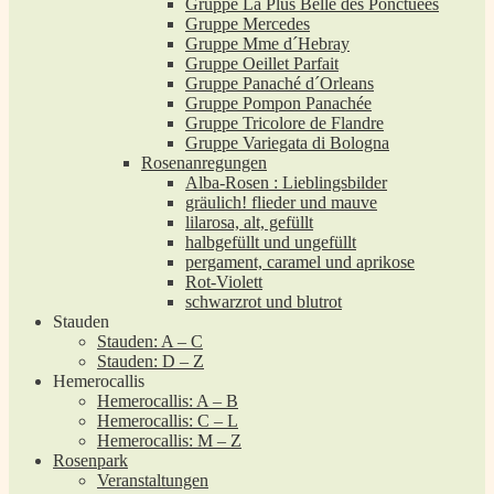
Gruppe La Plus Belle des Ponctuées
Gruppe Mercedes
Gruppe Mme d´Hebray
Gruppe Oeillet Parfait
Gruppe Panaché d´Orleans
Gruppe Pompon Panachée
Gruppe Tricolore de Flandre
Gruppe Variegata di Bologna
Rosenanregungen
Alba-Rosen : Lieblingsbilder
gräulich! flieder und mauve
lilarosa, alt, gefüllt
halbgefüllt und ungefüllt
pergament, caramel und aprikose
Rot-Violett
schwarzrot und blutrot
Stauden
Stauden: A – C
Stauden: D – Z
Hemerocallis
Hemerocallis: A – B
Hemerocallis: C – L
Hemerocallis: M – Z
Rosenpark
Veranstaltungen