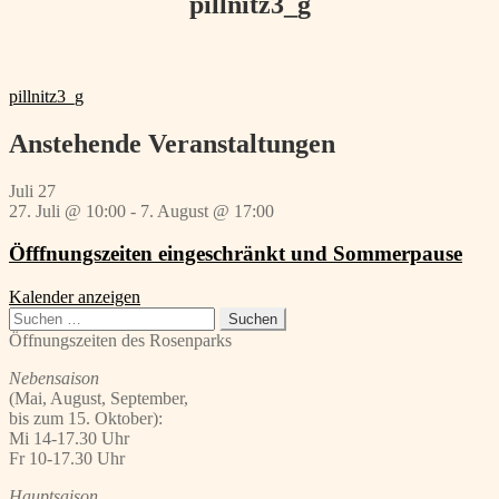
pillnitz3_g
Beitragsnavigation
Vorheriger
pillnitz3_g
Beitrag:
Anstehende Veranstaltungen
Juli
27
27. Juli @ 10:00
-
7. August @ 17:00
Öfffnungszeiten eingeschränkt und Sommerpause
Kalender anzeigen
Suchen
nach:
Öffnungszeiten des Rosenparks
Nebensaison
(Mai, August, September,
bis zum 15. Oktober):
Mi 14-17.30 Uhr
Fr 10-17.30 Uhr
Hauptsaison