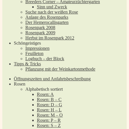
Breeders Corner – Amateurzüchtergarten
Sinn und Zweck
Suche nach der weißen Rose
Anlage des Rosenparks
Der Hemerocallisgarten
Rosenpark 2008
Rosenpark 2009
Herbst im Rosenpark 2012
Schöngeistiges
Impressionen
Feuilleton
Logbuch – der Block
Tipps & Tricks
Pflanzung mit der Weinkartonmethode
Öffnungszeiten und Anfahrtsbeschreibung
Rosen
Alphabetisch sortiert
Rosen: A
Rosen: B – C
Rosen: D – G
Rosen: H – L
Rosen: M – O
Rosen: P – R
Rosen: S – Z