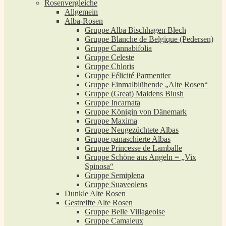
Rosenvergleiche
Allgemein
Alba-Rosen
Gruppe Alba Bischhagen Blech
Gruppe Blanche de Belgique (Pedersen)
Gruppe Cannabifolia
Gruppe Celeste
Gruppe Chloris
Gruppe Félicité Parmentier
Gruppe Einmalblühende „Alte Rosen“
Gruppe (Great) Maidens Blush
Gruppe Incarnata
Gruppe Königin von Dänemark
Gruppe Maxima
Gruppe Neugezüchtete Albas
Gruppe panaschierte Albas
Gruppe Princesse de Lamballe
Gruppe Schöne aus Angeln = „Vix
Spinosa“
Gruppe Semiplena
Gruppe Suaveolens
Dunkle Alte Rosen
Gestreifte Alte Rosen
Gruppe Belle Villageoise
Gruppe Camaieux