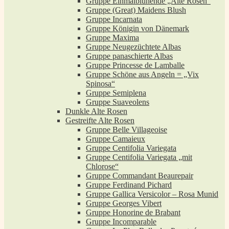
Gruppe Einmalblühende „Alte Rosen“
Gruppe (Great) Maidens Blush
Gruppe Incarnata
Gruppe Königin von Dänemark
Gruppe Maxima
Gruppe Neugezüchtete Albas
Gruppe panaschierte Albas
Gruppe Princesse de Lamballe
Gruppe Schöne aus Angeln = „Vix
Spinosa“
Gruppe Semiplena
Gruppe Suaveolens
Dunkle Alte Rosen
Gestreifte Alte Rosen
Gruppe Belle Villageoise
Gruppe Camaieux
Gruppe Centifolia Variegata
Gruppe Centifolia Variegata „mit
Chlorose“
Gruppe Commandant Beaurepair
Gruppe Ferdinand Pichard
Gruppe Gallica Versicolor – Rosa Munid
Gruppe Georges Vibert
Gruppe Honorine de Brabant
Gruppe Incomparable