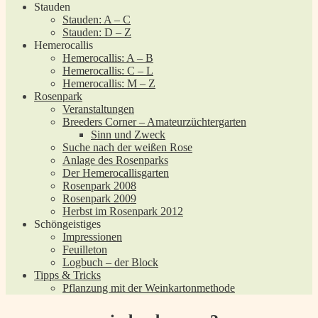
Stauden
Stauden: A – C
Stauden: D – Z
Hemerocallis
Hemerocallis: A – B
Hemerocallis: C – L
Hemerocallis: M – Z
Rosenpark
Veranstaltungen
Breeders Corner – Amateurzüchtergarten
Sinn und Zweck
Suche nach der weißen Rose
Anlage des Rosenparks
Der Hemerocallisgarten
Rosenpark 2008
Rosenpark 2009
Herbst im Rosenpark 2012
Schöngeistiges
Impressionen
Feuilleton
Logbuch – der Block
Tipps & Tricks
Pflanzung mit der Weinkartonmethode