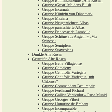
Gruppe Einmalblühende „Alte Rosen“
Gruppe (Great) Maidens Blush
Gruppe Incarnata
Gruppe Königin von Dänemark
Gruppe Maxima
Gruppe Neugezüchtete Albas
Gruppe panaschierte Albas
Gruppe Princesse de Lamballe
Gruppe Schöne aus Angeln = „Vix
Spinosa“
Gruppe Semiplena
Gruppe Suaveolens
Dunkle Alte Rosen
Gestreifte Alte Rosen
Gruppe Belle Villageoise
Gruppe Camaieux
Gruppe Centifolia Variegata
Gruppe Centifolia Variegata „mit
Chlorose“
Gruppe Commandant Beaurepair
Gruppe Ferdinand Pichard
Gruppe Gallica Versicolor – Rosa Munid
Gruppe Georges Vibert
Gruppe Honorine de Brabant
Gruppe Incomparable