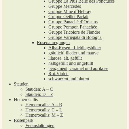
Gruppe La Plus Belle des Ponctuées
Gruppe Mercedes
Gruppe Mme d´Hebray
Gruppe Oeillet Parfait
Gruppe Panaché d´Orleans
Gruppe Pompon Panachée
Gruppe Tricolore de Flandre
Gruppe Variegata di Bologna
Rosenanregungen
Alba-Rosen : Lieblingsbilder
gräulich! flieder und mauve
lilarosa, alt, gefüllt
halbgefüllt und ungefüllt
pergament, caramel und aprikose
Rot-Violett
schwarzrot und blutrot
Stauden
Stauden: A – C
Stauden: D – Z
Hemerocallis
Hemerocallis: A – B
Hemerocallis: C – L
Hemerocallis: M – Z
Rosenpark
Veranstaltungen