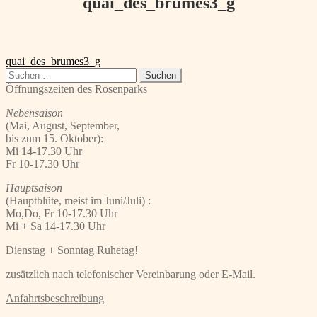
quai_des_brumes3_g
Beitragsnavigation
Vorheriger
quai_des_brumes3_g
Beitrag:
Suchen
nach:
Öffnungszeiten des Rosenparks
Nebensaison
(Mai, August, September,
bis zum 15. Oktober):
Mi 14-17.30 Uhr
Fr 10-17.30 Uhr
Hauptsaison
(Hauptblüte, meist im Juni/Juli) :
Mo,Do, Fr 10-17.30 Uhr
Mi + Sa 14-17.30 Uhr
Dienstag + Sonntag Ruhetag!
zusätzlich nach telefonischer Vereinbarung oder E-Mail.
Anfahrtsbeschreibung