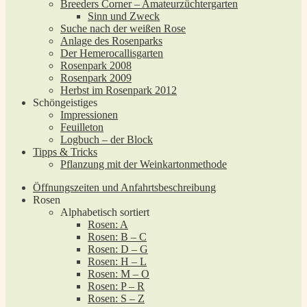
Breeders Corner – Amateurzüchtergarten
Sinn und Zweck
Suche nach der weißen Rose
Anlage des Rosenparks
Der Hemerocallisgarten
Rosenpark 2008
Rosenpark 2009
Herbst im Rosenpark 2012
Schöngeistiges
Impressionen
Feuilleton
Logbuch – der Block
Tipps & Tricks
Pflanzung mit der Weinkartonmethode
Öffnungszeiten und Anfahrtsbeschreibung
Rosen
Alphabetisch sortiert
Rosen: A
Rosen: B – C
Rosen: D – G
Rosen: H – L
Rosen: M – O
Rosen: P – R
Rosen: S – Z