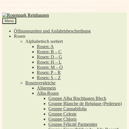
Achtung, geänderte Öffnungszeiten! Am 31.07.2026 nur von 10-13
Uhr geöffnet und vom 03.-07.08.2026 geschlossen!
Zur
Zum
Navigation
Inhalt
Menü
springen
springen
Öffnungszeiten und Anfahrtsbeschreibung
Rosen
Alphabetisch sortiert
Rosen: A
Rosen: B – C
Rosen: D – G
Rosen: H – L
Rosen: M – O
Rosen: P – R
Rosen: S – Z
Rosenvergleiche
Allgemein
Alba-Rosen
Gruppe Alba Bischhagen Blech
Gruppe Blanche de Belgique (Pedersen)
Gruppe Cannabifolia
Gruppe Celeste
Gruppe Chloris
Gruppe Félicité Parmentier