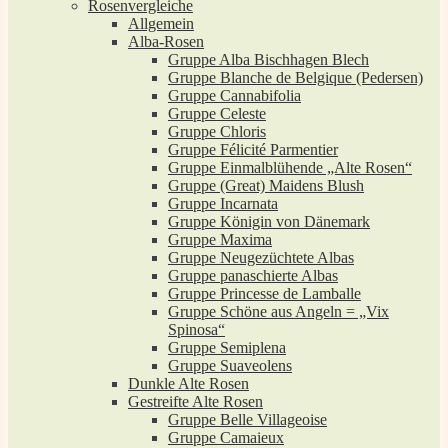
Rosenvergleiche
Allgemein
Alba-Rosen
Gruppe Alba Bischhagen Blech
Gruppe Blanche de Belgique (Pedersen)
Gruppe Cannabifolia
Gruppe Celeste
Gruppe Chloris
Gruppe Félicité Parmentier
Gruppe Einmalblühende „Alte Rosen“
Gruppe (Great) Maidens Blush
Gruppe Incarnata
Gruppe Königin von Dänemark
Gruppe Maxima
Gruppe Neugezüchtete Albas
Gruppe panaschierte Albas
Gruppe Princesse de Lamballe
Gruppe Schöne aus Angeln = „Vix
Spinosa“
Gruppe Semiplena
Gruppe Suaveolens
Dunkle Alte Rosen
Gestreifte Alte Rosen
Gruppe Belle Villageoise
Gruppe Camaieux