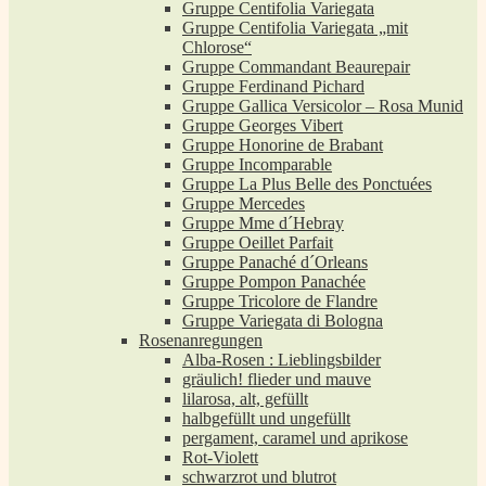
Gruppe Centifolia Variegata
Gruppe Centifolia Variegata „mit
Chlorose“
Gruppe Commandant Beaurepair
Gruppe Ferdinand Pichard
Gruppe Gallica Versicolor – Rosa Munid
Gruppe Georges Vibert
Gruppe Honorine de Brabant
Gruppe Incomparable
Gruppe La Plus Belle des Ponctuées
Gruppe Mercedes
Gruppe Mme d´Hebray
Gruppe Oeillet Parfait
Gruppe Panaché d´Orleans
Gruppe Pompon Panachée
Gruppe Tricolore de Flandre
Gruppe Variegata di Bologna
Rosenanregungen
Alba-Rosen : Lieblingsbilder
gräulich! flieder und mauve
lilarosa, alt, gefüllt
halbgefüllt und ungefüllt
pergament, caramel und aprikose
Rot-Violett
schwarzrot und blutrot