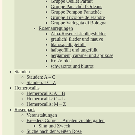
Gruppe Oeillet Parfait
Gruppe Panaché d´Orleans
Gruppe Pompon Panachée
Gruppe Tricolore de Flandre
Gruppe Variegata di Bologna
Rosenanregungen
Alba-Rosen : Lieblingsbilder
gräulich! flieder und mauve
lilarosa, alt, gefüllt
halbgefüllt und ungefüllt
pergament, caramel und aprikose
Rot-Violett
schwarzrot und blutrot
Stauden
Stauden: A – C
Stauden: D – Z
Hemerocallis
Hemerocallis: A – B
Hemerocallis: C – L
Hemerocallis: M – Z
Rosenpark
Veranstaltungen
Breeders Corner – Amateurzüchtergarten
Sinn und Zweck
Suche nach der weißen Rose