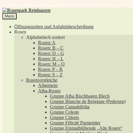
Achtung, geänderte Öffnungszeiten! Am 31.07.2026 nur von 10-13 U
Zur
Zum
Navigation
Inhalt
Menü
springen
springen
Öffnungszeiten und Anfahrtsbeschreibung
Rosen
Alphabetisch sortiert
Rosen: A
Rosen: B – C
Rosen: D – G
Rosen: H – L
Rosen: M – O
Rosen: P – R
Rosen: S – Z
Rosenvergleiche
Allgemein
Alba-Rosen
Gruppe Alba Bischhagen Blech
Gruppe Blanche de Belgique (Pedersen)
Gruppe Cannabifolia
Gruppe Celeste
Gruppe Chloris
Gruppe Félicité Parmentier
Gruppe Einmalblühende „Alte Rosen“