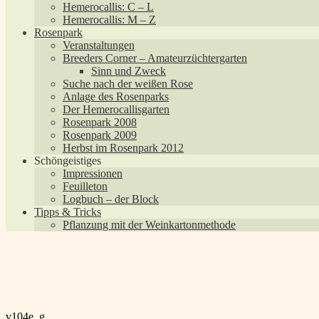
Hemerocallis: C – L
Hemerocallis: M – Z
Rosenpark
Veranstaltungen
Breeders Corner – Amateurzüchtergarten
Sinn und Zweck
Suche nach der weißen Rose
Anlage des Rosenparks
Der Hemerocallisgarten
Rosenpark 2008
Rosenpark 2009
Herbst im Rosenpark 2012
Schöngeistiges
Impressionen
Feuilleton
Logbuch – der Block
Tipps & Tricks
Pflanzung mit der Weinkartonmethode
Beitragsnavigation
Vorheriger
v104e_g