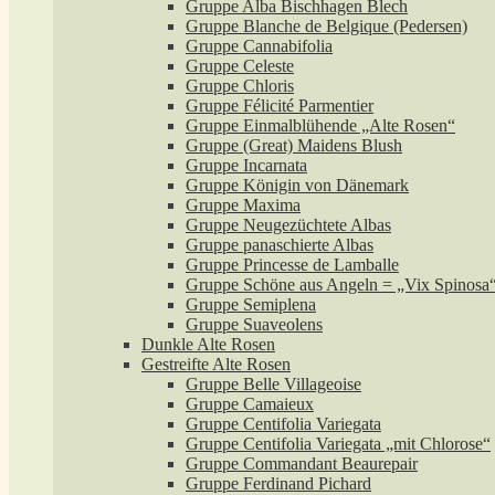
Gruppe Alba Bischhagen Blech
Gruppe Blanche de Belgique (Pedersen)
Gruppe Cannabifolia
Gruppe Celeste
Gruppe Chloris
Gruppe Félicité Parmentier
Gruppe Einmalblühende „Alte Rosen“
Gruppe (Great) Maidens Blush
Gruppe Incarnata
Gruppe Königin von Dänemark
Gruppe Maxima
Gruppe Neugezüchtete Albas
Gruppe panaschierte Albas
Gruppe Princesse de Lamballe
Gruppe Schöne aus Angeln = „Vix Spinosa
Gruppe Semiplena
Gruppe Suaveolens
Dunkle Alte Rosen
Gestreifte Alte Rosen
Gruppe Belle Villageoise
Gruppe Camaieux
Gruppe Centifolia Variegata
Gruppe Centifolia Variegata „mit Chlorose“
Gruppe Commandant Beaurepair
Gruppe Ferdinand Pichard