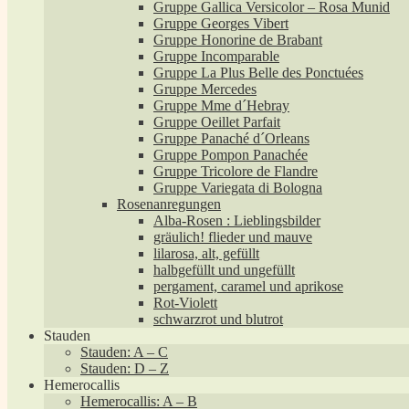
Gruppe Gallica Versicolor – Rosa Munid
Gruppe Georges Vibert
Gruppe Honorine de Brabant
Gruppe Incomparable
Gruppe La Plus Belle des Ponctuées
Gruppe Mercedes
Gruppe Mme d´Hebray
Gruppe Oeillet Parfait
Gruppe Panaché d´Orleans
Gruppe Pompon Panachée
Gruppe Tricolore de Flandre
Gruppe Variegata di Bologna
Rosenanregungen
Alba-Rosen : Lieblingsbilder
gräulich! flieder und mauve
lilarosa, alt, gefüllt
halbgefüllt und ungefüllt
pergament, caramel und aprikose
Rot-Violett
schwarzrot und blutrot
Stauden
Stauden: A – C
Stauden: D – Z
Hemerocallis
Hemerocallis: A – B