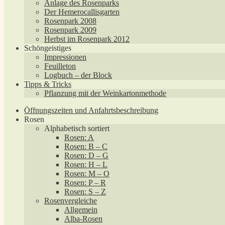
Anlage des Rosenparks
Der Hemerocallisgarten
Rosenpark 2008
Rosenpark 2009
Herbst im Rosenpark 2012
Schöngeistiges
Impressionen
Feuilleton
Logbuch – der Block
Tipps & Tricks
Pflanzung mit der Weinkartonmethode
Öffnungszeiten und Anfahrtsbeschreibung
Rosen
Alphabetisch sortiert
Rosen: A
Rosen: B – C
Rosen: D – G
Rosen: H – L
Rosen: M – O
Rosen: P – R
Rosen: S – Z
Rosenvergleiche
Allgemein
Alba-Rosen