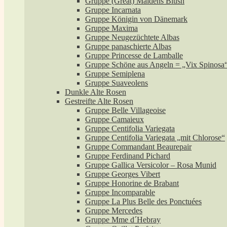
Gruppe (Great) Maidens Blush
Gruppe Incarnata
Gruppe Königin von Dänemark
Gruppe Maxima
Gruppe Neugezüchtete Albas
Gruppe panaschierte Albas
Gruppe Princesse de Lamballe
Gruppe Schöne aus Angeln = „Vix Spinosa
Gruppe Semiplena
Gruppe Suaveolens
Dunkle Alte Rosen
Gestreifte Alte Rosen
Gruppe Belle Villageoise
Gruppe Camaieux
Gruppe Centifolia Variegata
Gruppe Centifolia Variegata „mit Chlorose“
Gruppe Commandant Beaurepair
Gruppe Ferdinand Pichard
Gruppe Gallica Versicolor – Rosa Munid
Gruppe Georges Vibert
Gruppe Honorine de Brabant
Gruppe Incomparable
Gruppe La Plus Belle des Ponctuées
Gruppe Mercedes
Gruppe Mme d´Hebray