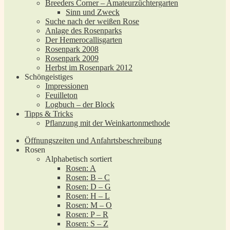
Breeders Corner – Amateurzüchtergarten
Sinn und Zweck
Suche nach der weißen Rose
Anlage des Rosenparks
Der Hemerocallisgarten
Rosenpark 2008
Rosenpark 2009
Herbst im Rosenpark 2012
Schöngeistiges
Impressionen
Feuilleton
Logbuch – der Block
Tipps & Tricks
Pflanzung mit der Weinkartonmethode
Öffnungszeiten und Anfahrtsbeschreibung
Rosen
Alphabetisch sortiert
Rosen: A
Rosen: B – C
Rosen: D – G
Rosen: H – L
Rosen: M – O
Rosen: P – R
Rosen: S – Z