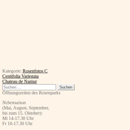
Kategorie:
Rosenfotos C
Beitragsnavigation
Vorheriger
Centifolia Variegata
Beitrag:
Nächster
Chateau de Namur
Beitrag:
Suchen
nach:
Öffnungszeiten des Rosenparks
Nebensaison
(Mai, August, September,
bis zum 15. Oktober):
Mi 14-17.30 Uhr
Fr 10-17.30 Uhr