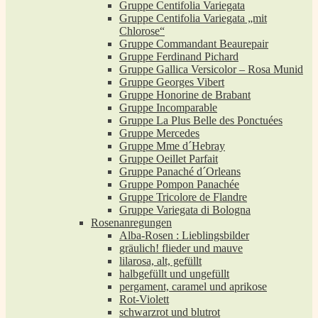
Gruppe Centifolia Variegata
Gruppe Centifolia Variegata „mit
Chlorose“
Gruppe Commandant Beaurepair
Gruppe Ferdinand Pichard
Gruppe Gallica Versicolor – Rosa Munid
Gruppe Georges Vibert
Gruppe Honorine de Brabant
Gruppe Incomparable
Gruppe La Plus Belle des Ponctuées
Gruppe Mercedes
Gruppe Mme d´Hebray
Gruppe Oeillet Parfait
Gruppe Panaché d´Orleans
Gruppe Pompon Panachée
Gruppe Tricolore de Flandre
Gruppe Variegata di Bologna
Rosenanregungen
Alba-Rosen : Lieblingsbilder
gräulich! flieder und mauve
lilarosa, alt, gefüllt
halbgefüllt und ungefüllt
pergament, caramel und aprikose
Rot-Violett
schwarzrot und blutrot