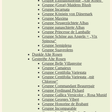
Gruppe Einmalblühende „Alte Rosen“
Gruppe (Great) Maidens Blush
Gruppe Incarnata
Gruppe Königin von Dänemark
Gruppe Maxima
Gruppe Neugezüchtete Albas
Gruppe panaschierte Albas
Gruppe Princesse de Lamballe
Gruppe Schöne aus Angeln = „Vix
Spinosa“
Gruppe Semiplena
Gruppe Suaveolens
Dunkle Alte Rosen
Gestreifte Alte Rosen
Gruppe Belle Villageoise
Gruppe Camaieux
Gruppe Centifolia Variegata
Gruppe Centifolia Variegata „mit
Chlorose“
Gruppe Commandant Beaurepair
Gruppe Ferdinand Pichard
Gruppe Gallica Versicolor – Rosa Munid
Gruppe Georges Vibert
Gruppe Honorine de Brabant
Gruppe Incomparable