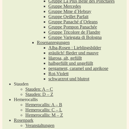
Gruppe La Plus Belle des Ponctuées
Gruppe Mercedes
Gruppe Mme d´Hebray
Gruppe Oeillet Parfait
Gruppe Panaché d´Orleans
Gruppe Pompon Panachée
Gruppe Tricolore de Flandre
Gruppe Variegata di Bologna
Rosenanregungen
Alba-Rosen : Lieblingsbilder
gräulich! flieder und mauve
lilarosa, alt, gefüllt
halbgefüllt und ungefüllt
pergament, caramel und aprikose
Rot-Violett
schwarzrot und blutrot
Stauden
Stauden: A – C
Stauden: D – Z
Hemerocallis
Hemerocallis: A – B
Hemerocallis: C – L
Hemerocallis: M – Z
Rosenpark
Veranstaltungen