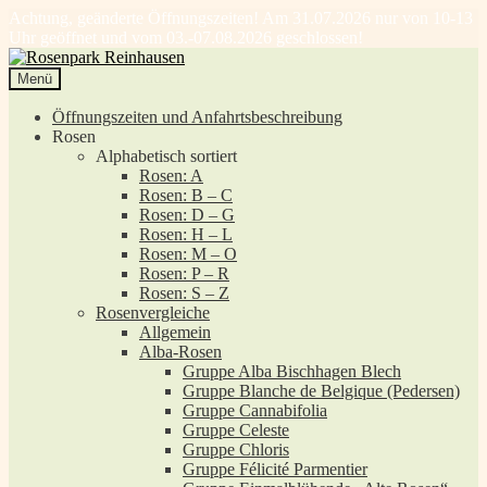
Achtung, geänderte Öffnungszeiten! Am 31.07.2026 nur von 10-13
Uhr geöffnet und vom 03.-07.08.2026 geschlossen!
Zur
Zum
Navigation
Inhalt
Menü
springen
springen
Öffnungszeiten und Anfahrtsbeschreibung
Rosen
Alphabetisch sortiert
Rosen: A
Rosen: B – C
Rosen: D – G
Rosen: H – L
Rosen: M – O
Rosen: P – R
Rosen: S – Z
Rosenvergleiche
Allgemein
Alba-Rosen
Gruppe Alba Bischhagen Blech
Gruppe Blanche de Belgique (Pedersen)
Gruppe Cannabifolia
Gruppe Celeste
Gruppe Chloris
Gruppe Félicité Parmentier