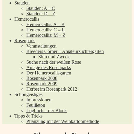
Stauden
Stauden: A – C
Stauden: D – Z
Hemerocallis
Hemerocallis: A – B
Hemerocallis: C – L
Hemerocallis: M – Z
Rosenpark
Veranstaltungen
Breeders Corner – Amateurzüchtergarten
Sinn und Zweck
Suche nach der weißen Rose
Anlage des Rosenparks
Der Hemerocallisgarten
Rosenpark 2008
Rosenpark 2009
Herbst im Rosenpark 2012
Schöngeistiges
Impressionen
Feuilleton
Logbuch – der Block
Tipps & Tricks
Pflanzung mit der Weinkartonmethode