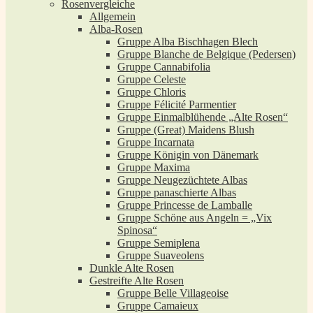
Rosenvergleiche
Allgemein
Alba-Rosen
Gruppe Alba Bischhagen Blech
Gruppe Blanche de Belgique (Pedersen)
Gruppe Cannabifolia
Gruppe Celeste
Gruppe Chloris
Gruppe Félicité Parmentier
Gruppe Einmalblühende „Alte Rosen“
Gruppe (Great) Maidens Blush
Gruppe Incarnata
Gruppe Königin von Dänemark
Gruppe Maxima
Gruppe Neugezüchtete Albas
Gruppe panaschierte Albas
Gruppe Princesse de Lamballe
Gruppe Schöne aus Angeln = „Vix
Spinosa“
Gruppe Semiplena
Gruppe Suaveolens
Dunkle Alte Rosen
Gestreifte Alte Rosen
Gruppe Belle Villageoise
Gruppe Camaieux