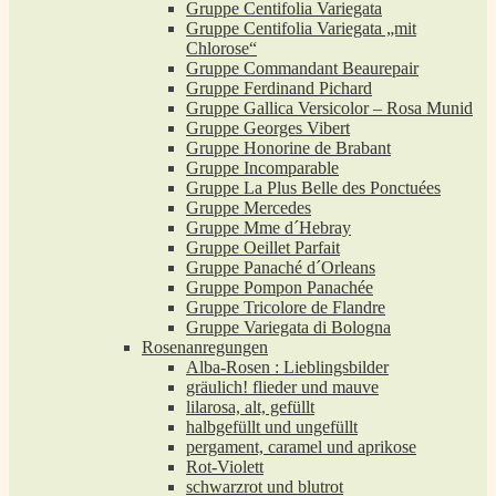
Gruppe Centifolia Variegata
Gruppe Centifolia Variegata „mit
Chlorose“
Gruppe Commandant Beaurepair
Gruppe Ferdinand Pichard
Gruppe Gallica Versicolor – Rosa Munid
Gruppe Georges Vibert
Gruppe Honorine de Brabant
Gruppe Incomparable
Gruppe La Plus Belle des Ponctuées
Gruppe Mercedes
Gruppe Mme d´Hebray
Gruppe Oeillet Parfait
Gruppe Panaché d´Orleans
Gruppe Pompon Panachée
Gruppe Tricolore de Flandre
Gruppe Variegata di Bologna
Rosenanregungen
Alba-Rosen : Lieblingsbilder
gräulich! flieder und mauve
lilarosa, alt, gefüllt
halbgefüllt und ungefüllt
pergament, caramel und aprikose
Rot-Violett
schwarzrot und blutrot