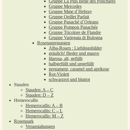
Gruppe La Plus Belle des Ponctuées
Gruppe Mercedes
Gruppe Mme d´Hebray
Gruppe Oeillet Parfait
Gruppe Panaché d´Orleans
Gruppe Pompon Panachée
Gruppe Tricolore de Flandre
Gruppe Variegata di Bologna
Rosenanregungen
Alba-Rosen : Lieblingsbilder
gräulich! flieder und mauve
lilarosa, alt, gefüllt
halbgefüllt und ungefüllt
pergament, caramel und aprikose
Rot-Violett
schwarzrot und blutrot
Stauden
Stauden: A – C
Stauden: D – Z
Hemerocallis
Hemerocallis: A – B
Hemerocallis: C – L
Hemerocallis: M – Z
Rosenpark
Veranstaltungen