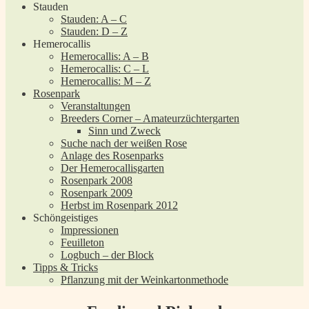
Stauden
Stauden: A – C
Stauden: D – Z
Hemerocallis
Hemerocallis: A – B
Hemerocallis: C – L
Hemerocallis: M – Z
Rosenpark
Veranstaltungen
Breeders Corner – Amateurzüchtergarten
Sinn und Zweck
Suche nach der weißen Rose
Anlage des Rosenparks
Der Hemerocallisgarten
Rosenpark 2008
Rosenpark 2009
Herbst im Rosenpark 2012
Schöngeistiges
Impressionen
Feuilleton
Logbuch – der Block
Tipps & Tricks
Pflanzung mit der Weinkartonmethode