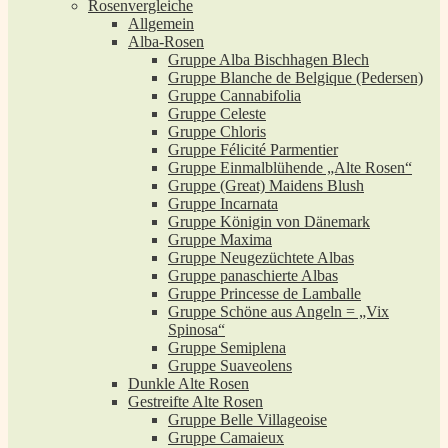
Rosenvergleiche
Allgemein
Alba-Rosen
Gruppe Alba Bischhagen Blech
Gruppe Blanche de Belgique (Pedersen)
Gruppe Cannabifolia
Gruppe Celeste
Gruppe Chloris
Gruppe Félicité Parmentier
Gruppe Einmalblühende „Alte Rosen“
Gruppe (Great) Maidens Blush
Gruppe Incarnata
Gruppe Königin von Dänemark
Gruppe Maxima
Gruppe Neugezüchtete Albas
Gruppe panaschierte Albas
Gruppe Princesse de Lamballe
Gruppe Schöne aus Angeln = „Vix
Spinosa“
Gruppe Semiplena
Gruppe Suaveolens
Dunkle Alte Rosen
Gestreifte Alte Rosen
Gruppe Belle Villageoise
Gruppe Camaieux