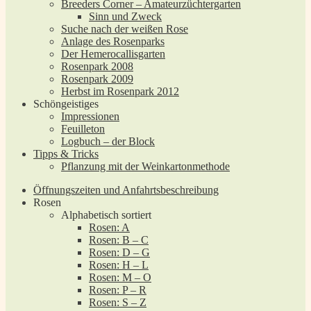
Breeders Corner – Amateurzüchtergarten
Sinn und Zweck
Suche nach der weißen Rose
Anlage des Rosenparks
Der Hemerocallisgarten
Rosenpark 2008
Rosenpark 2009
Herbst im Rosenpark 2012
Schöngeistiges
Impressionen
Feuilleton
Logbuch – der Block
Tipps & Tricks
Pflanzung mit der Weinkartonmethode
Öffnungszeiten und Anfahrtsbeschreibung
Rosen
Alphabetisch sortiert
Rosen: A
Rosen: B – C
Rosen: D – G
Rosen: H – L
Rosen: M – O
Rosen: P – R
Rosen: S – Z