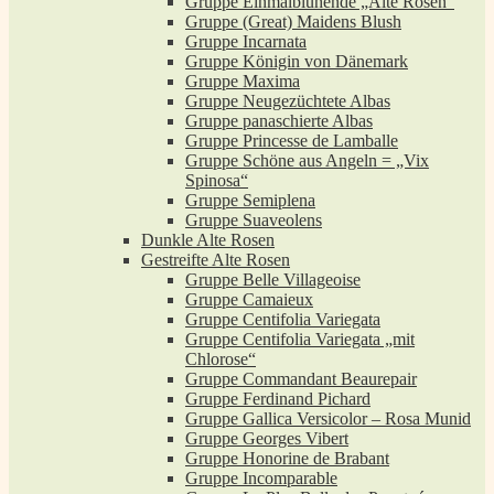
Gruppe Einmalblühende „Alte Rosen“
Gruppe (Great) Maidens Blush
Gruppe Incarnata
Gruppe Königin von Dänemark
Gruppe Maxima
Gruppe Neugezüchtete Albas
Gruppe panaschierte Albas
Gruppe Princesse de Lamballe
Gruppe Schöne aus Angeln = „Vix
Spinosa“
Gruppe Semiplena
Gruppe Suaveolens
Dunkle Alte Rosen
Gestreifte Alte Rosen
Gruppe Belle Villageoise
Gruppe Camaieux
Gruppe Centifolia Variegata
Gruppe Centifolia Variegata „mit
Chlorose“
Gruppe Commandant Beaurepair
Gruppe Ferdinand Pichard
Gruppe Gallica Versicolor – Rosa Munid
Gruppe Georges Vibert
Gruppe Honorine de Brabant
Gruppe Incomparable