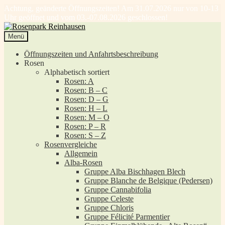
Achtung, geänderte Öffnungszeiten! Am 31.07.2026 nur von 10-13
Uhr geöffnet und vom 03.-07.08.2026 geschlossen!
Zur
Zum
Navigation
Inhalt
Menü
springen
springen
Öffnungszeiten und Anfahrtsbeschreibung
Rosen
Alphabetisch sortiert
Rosen: A
Rosen: B – C
Rosen: D – G
Rosen: H – L
Rosen: M – O
Rosen: P – R
Rosen: S – Z
Rosenvergleiche
Allgemein
Alba-Rosen
Gruppe Alba Bischhagen Blech
Gruppe Blanche de Belgique (Pedersen)
Gruppe Cannabifolia
Gruppe Celeste
Gruppe Chloris
Gruppe Félicité Parmentier