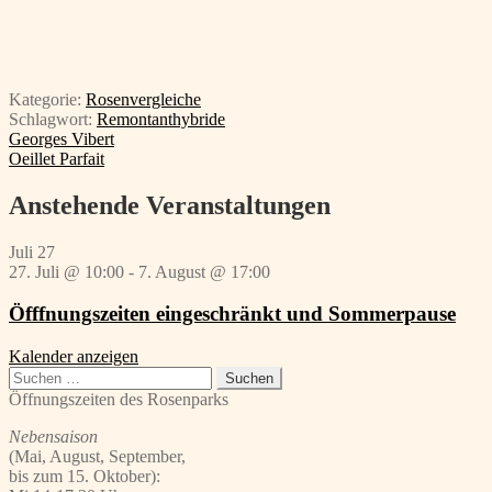
Kategorie:
Rosenvergleiche
Schlagwort:
Remontanthybride
Beitragsnavigation
Vorheriger
Georges Vibert
Beitrag:
Nächster
Oeillet Parfait
Beitrag:
Anstehende Veranstaltungen
Juli
27
27. Juli @ 10:00
-
7. August @ 17:00
Öfffnungszeiten eingeschränkt und Sommerpause
Kalender anzeigen
Suchen
nach:
Öffnungszeiten des Rosenparks
Nebensaison
(Mai, August, September,
bis zum 15. Oktober):