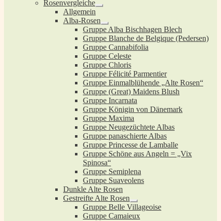
Rosenvergleiche
Untermenü
Allgemein
öffnen
Alba-Rosen
Untermenü
Gruppe Alba Bischhagen Blech
öffnen
Gruppe Blanche de Belgique (Pedersen)
Gruppe Cannabifolia
Gruppe Celeste
Gruppe Chloris
Gruppe Félicité Parmentier
Gruppe Einmalblühende „Alte Rosen“
Gruppe (Great) Maidens Blush
Gruppe Incarnata
Gruppe Königin von Dänemark
Gruppe Maxima
Gruppe Neugezüchtete Albas
Gruppe panaschierte Albas
Gruppe Princesse de Lamballe
Gruppe Schöne aus Angeln = „Vix
Spinosa“
Gruppe Semiplena
Gruppe Suaveolens
Dunkle Alte Rosen
Gestreifte Alte Rosen
Untermenü
Gruppe Belle Villageoise
öffnen
Gruppe Camaieux