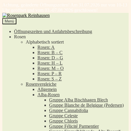
Achtung, geänderte Öffnungszeiten! Am 31.07.2026 nur von 10-13
Uhr geöffnet und vom 03.-07.08.2026 geschlossen!
Zur
Zum
Navigation
Inhalt
Menü
springen
springen
Öffnungszeiten und Anfahrtsbeschreibung
Rosen
Alphabetisch sortiert
Rosen: A
Rosen: B – C
Rosen: D – G
Rosen: H – L
Rosen: M – O
Rosen: P – R
Rosen: S – Z
Rosenvergleiche
Allgemein
Alba-Rosen
Gruppe Alba Bischhagen Blech
Gruppe Blanche de Belgique (Pedersen)
Gruppe Cannabifolia
Gruppe Celeste
Gruppe Chloris
Gruppe Félicité Parmentier