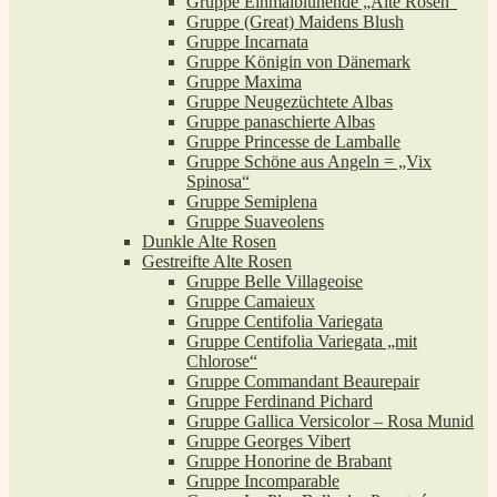
Gruppe Einmalblühende „Alte Rosen“
Gruppe (Great) Maidens Blush
Gruppe Incarnata
Gruppe Königin von Dänemark
Gruppe Maxima
Gruppe Neugezüchtete Albas
Gruppe panaschierte Albas
Gruppe Princesse de Lamballe
Gruppe Schöne aus Angeln = „Vix
Spinosa“
Gruppe Semiplena
Gruppe Suaveolens
Dunkle Alte Rosen
Gestreifte Alte Rosen
Gruppe Belle Villageoise
Gruppe Camaieux
Gruppe Centifolia Variegata
Gruppe Centifolia Variegata „mit
Chlorose“
Gruppe Commandant Beaurepair
Gruppe Ferdinand Pichard
Gruppe Gallica Versicolor – Rosa Munid
Gruppe Georges Vibert
Gruppe Honorine de Brabant
Gruppe Incomparable