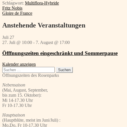
Schlagwort:
Multiflora-Hybride
Beitragsnavigation
Vorheriger
Fritz Nobis
Beitrag:
Nächster
Gloire de France
Beitrag:
Anstehende Veranstaltungen
Juli
27
27. Juli @ 10:00
-
7. August @ 17:00
Öfffnungszeiten eingeschränkt und Sommerpause
Kalender anzeigen
Suchen
nach:
Öffnungszeiten des Rosenparks
Nebensaison
(Mai, August, September,
bis zum 15. Oktober):
Mi 14-17.30 Uhr
Fr 10-17.30 Uhr
Hauptsaison
(Hauptblüte, meist im Juni/Juli) :
Mo,Do, Fr 10-17.30 Uhr