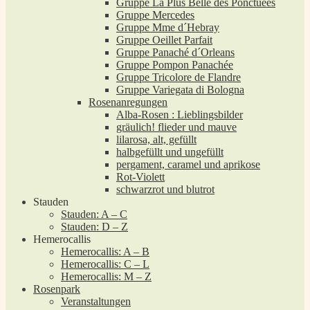
Gruppe La Plus Belle des Ponctuées
Gruppe Mercedes
Gruppe Mme d´Hebray
Gruppe Oeillet Parfait
Gruppe Panaché d´Orleans
Gruppe Pompon Panachée
Gruppe Tricolore de Flandre
Gruppe Variegata di Bologna
Rosenanregungen
Alba-Rosen : Lieblingsbilder
gräulich! flieder und mauve
lilarosa, alt, gefüllt
halbgefüllt und ungefüllt
pergament, caramel und aprikose
Rot-Violett
schwarzrot und blutrot
Stauden
Stauden: A – C
Stauden: D – Z
Hemerocallis
Hemerocallis: A – B
Hemerocallis: C – L
Hemerocallis: M – Z
Rosenpark
Veranstaltungen