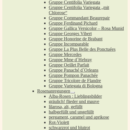
Gruppe Centifolia Variegata
Gruppe Centifolia Variegata „mit
Chlorose“
Gruppe Commandant Beaurepair
Gruppe Ferdinand Pichard
Gruppe Gallica Versicolor – Rosa Munid
Gruppe Georges Vibert
Gruppe Honorine de Brabant
Gruppe Incomparable
Gruppe La Plus Belle des Ponctuées
Gruppe Mercedes
Gruppe Mme d´Hebray
Gruppe Oeillet Parfait
Gruppe Panaché d´Orleans
Gruppe Pompon Panachée
Gruppe Tricolore de Flandre
Gruppe Variegata di Bologna
Rosenanregungen
Untermenü
Alba-Rosen : Lieblingsbilder
öffnen
gräulich! flieder und mauve
lilarosa, alt, gefüllt
halbgefüllt und ungefüllt
pergament, caramel und aprikose
Rot-Violett
schwarzrot und blutrot