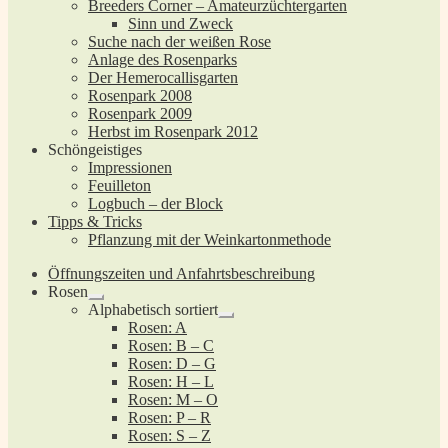
Breeders Corner – Amateurzüchtergarten
Sinn und Zweck
Suche nach der weißen Rose
Anlage des Rosenparks
Der Hemerocallisgarten
Rosenpark 2008
Rosenpark 2009
Herbst im Rosenpark 2012
Schöngeistiges
Impressionen
Feuilleton
Logbuch – der Block
Tipps & Tricks
Pflanzung mit der Weinkartonmethode
Öffnungszeiten und Anfahrtsbeschreibung
Rosen
Untermenü
Alphabetisch sortiert
öffnen
Untermenü
Rosen: A
öffnen
Rosen: B – C
Rosen: D – G
Rosen: H – L
Rosen: M – O
Rosen: P – R
Rosen: S – Z