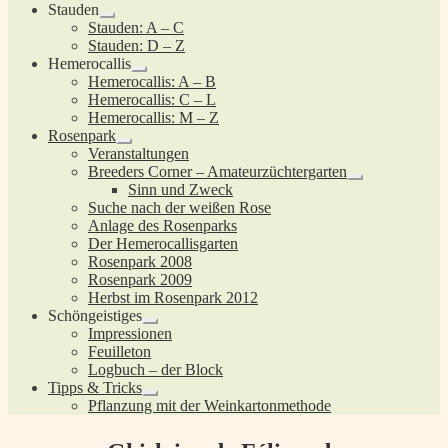
Stauden
Untermenü
Stauden: A – C
öffnen
Stauden: D – Z
Hemerocallis
Untermenü
Hemerocallis: A – B
öffnen
Hemerocallis: C – L
Hemerocallis: M – Z
Rosenpark
Untermenü
Veranstaltungen
öffnen
Breeders Corner – Amateurzüchtergarten
Untermenü
Sinn und Zweck
öffnen
Suche nach der weißen Rose
Anlage des Rosenparks
Der Hemerocallisgarten
Rosenpark 2008
Rosenpark 2009
Herbst im Rosenpark 2012
Schöngeistiges
Untermenü
Impressionen
öffnen
Feuilleton
Logbuch – der Block
Tipps & Tricks
Untermenü
Pflanzung mit der Weinkartonmethode
öffnen