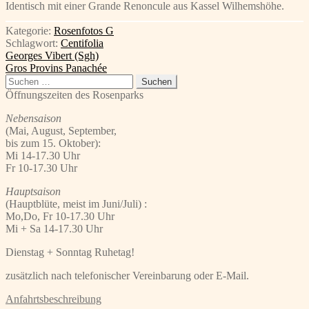
Identisch mit einer Grande Renoncule aus Kassel Wilhemshöhe.
Kategorie:
Rosenfotos G
Schlagwort:
Centifolia
Beitragsnavigation
Vorheriger
Georges Vibert (Sgh)
Beitrag:
Nächster
Gros Provins Panachée
Beitrag:
Suchen
nach:
Öffnungszeiten des Rosenparks
Nebensaison
(Mai, August, September,
bis zum 15. Oktober):
Mi 14-17.30 Uhr
Fr 10-17.30 Uhr
Hauptsaison
(Hauptblüte, meist im Juni/Juli) :
Mo,Do, Fr 10-17.30 Uhr
Mi + Sa 14-17.30 Uhr
Dienstag + Sonntag Ruhetag!
zusätzlich nach telefonischer Vereinbarung oder E-Mail.
Anfahrtsbeschreibung