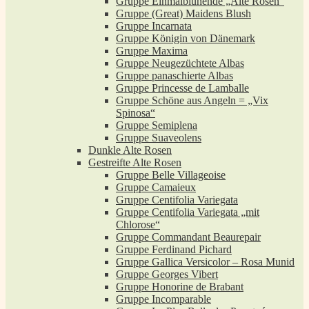
Gruppe Einmalblühende „Alte Rosen“
Gruppe (Great) Maidens Blush
Gruppe Incarnata
Gruppe Königin von Dänemark
Gruppe Maxima
Gruppe Neugezüchtete Albas
Gruppe panaschierte Albas
Gruppe Princesse de Lamballe
Gruppe Schöne aus Angeln = „Vix
Spinosa“
Gruppe Semiplena
Gruppe Suaveolens
Dunkle Alte Rosen
Gestreifte Alte Rosen
Gruppe Belle Villageoise
Gruppe Camaieux
Gruppe Centifolia Variegata
Gruppe Centifolia Variegata „mit
Chlorose“
Gruppe Commandant Beaurepair
Gruppe Ferdinand Pichard
Gruppe Gallica Versicolor – Rosa Munid
Gruppe Georges Vibert
Gruppe Honorine de Brabant
Gruppe Incomparable