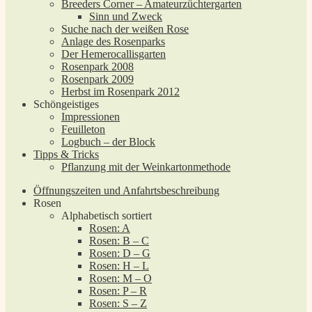
Breeders Corner – Amateurzüchtergarten
Sinn und Zweck
Suche nach der weißen Rose
Anlage des Rosenparks
Der Hemerocallisgarten
Rosenpark 2008
Rosenpark 2009
Herbst im Rosenpark 2012
Schöngeistiges
Impressionen
Feuilleton
Logbuch – der Block
Tipps & Tricks
Pflanzung mit der Weinkartonmethode
Öffnungszeiten und Anfahrtsbeschreibung
Rosen
Alphabetisch sortiert
Rosen: A
Rosen: B – C
Rosen: D – G
Rosen: H – L
Rosen: M – O
Rosen: P – R
Rosen: S – Z