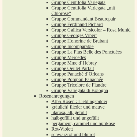
Gruppe Centifolia Variegata
Gruppe Centifolia Variegata „mit
Chlorose“
Gruppe Commandant Beaurepair
Gruppe Ferdinand Pichard
Gruppe Gallica Versicolor – Rosa Munid
Gruppe Georges Vibert
Gruppe Honorine de Brabant
Gruppe Incomparable
Gruppe La Plus Belle des Ponctuées
Gruppe Mercedes
Gruppe Mme d´Hebray
Gruppe Oeillet Parfait
Gruppe Panaché d´Orleans
Gruppe Pompon Panachée
Gruppe Tricolore de Flandre
Gruppe Variegata di Bologna
Rosenanregungen
Alba-Rosen : Lieblingsbilder
gräulich! flieder und mauve
lilarosa, alt, gefüllt
halbgefüllt und ungefüllt
pergament, caramel und aprikose
Rot-Violett
schwarzrot und blutrot