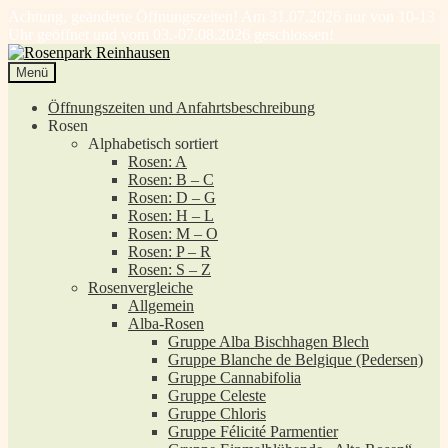
Achtung, geänderte Öffnungszeiten! Am 31.07.2026 nur von 10-13
Uhr geöffnet und vom 03.-07.08.2026 geschlossen!
Zur
Zum
Navigation
Inhalt
Menü
springen
springen
Öffnungszeiten und Anfahrtsbeschreibung
Rosen
Alphabetisch sortiert
Rosen: A
Rosen: B – C
Rosen: D – G
Rosen: H – L
Rosen: M – O
Rosen: P – R
Rosen: S – Z
Rosenvergleiche
Allgemein
Alba-Rosen
Gruppe Alba Bischhagen Blech
Gruppe Blanche de Belgique (Pedersen)
Gruppe Cannabifolia
Gruppe Celeste
Gruppe Chloris
Gruppe Félicité Parmentier