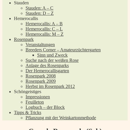
Stauden
Stauden: A – C
Stauden: D – Z
Hemerocallis
Hemerocallis: A – B
Hemerocallis: C – L
Hemerocallis: M – Z
Rosenpark
Veranstaltungen
Breeders Corner – Amateurzüchtergarten
Sinn und Zweck
Suche nach der weißen Rose
Anlage des Rosenparks
Der Hemerocallisgarten
Rosenpark 2008
Rosenpark 2009
Herbst im Rosenpark 2012
Schöngeistiges
Impressionen
Feuilleton
Logbuch – der Block
Tipps & Tricks
Pflanzung mit der Weinkartonmethode