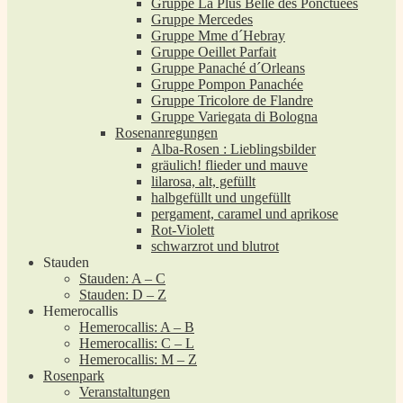
Gruppe La Plus Belle des Ponctuées
Gruppe Mercedes
Gruppe Mme d´Hebray
Gruppe Oeillet Parfait
Gruppe Panaché d´Orleans
Gruppe Pompon Panachée
Gruppe Tricolore de Flandre
Gruppe Variegata di Bologna
Rosenanregungen
Alba-Rosen : Lieblingsbilder
gräulich! flieder und mauve
lilarosa, alt, gefüllt
halbgefüllt und ungefüllt
pergament, caramel und aprikose
Rot-Violett
schwarzrot und blutrot
Stauden
Stauden: A – C
Stauden: D – Z
Hemerocallis
Hemerocallis: A – B
Hemerocallis: C – L
Hemerocallis: M – Z
Rosenpark
Veranstaltungen