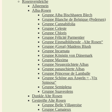
Rosenvergleiche
Allgemein
Alba-Rosen
Gruppe Alba Bischhagen Blech
Gruppe Blanche de Belgique (Pedersen)
Gruppe Cannabifolia
Gruppe Celeste
Gruppe Chloris
Gruppe Félicité Parmentier
Gruppe Einmalblühende „Alte Rosen“
Gruppe (Great) Maidens Blush
Gruppe Incarnata
Gruppe Königin von Dänemark
Gruppe Maxima
Gruppe Neugezüchtete Albas
Gruppe panaschierte Albas
Gruppe Princesse de Lamballe
Gruppe Schöne aus Angeln = „Vix
Spinosa“
Gruppe Semiplena
Gruppe Suaveolens
Dunkle Alte Rosen
Gestreifte Alte Rosen
Gruppe Belle Villageoise
Gruppe Camaieux