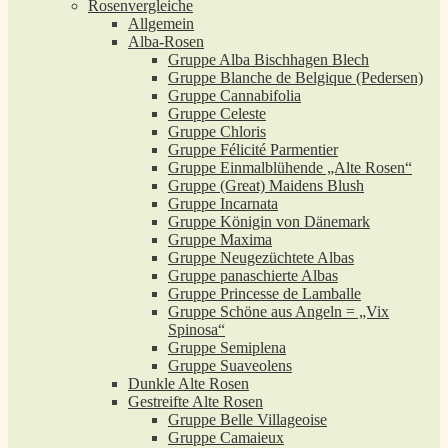
Rosenvergleiche
Allgemein
Alba-Rosen
Gruppe Alba Bischhagen Blech
Gruppe Blanche de Belgique (Pedersen)
Gruppe Cannabifolia
Gruppe Celeste
Gruppe Chloris
Gruppe Félicité Parmentier
Gruppe Einmalblühende „Alte Rosen“
Gruppe (Great) Maidens Blush
Gruppe Incarnata
Gruppe Königin von Dänemark
Gruppe Maxima
Gruppe Neugezüchtete Albas
Gruppe panaschierte Albas
Gruppe Princesse de Lamballe
Gruppe Schöne aus Angeln = „Vix
Spinosa“
Gruppe Semiplena
Gruppe Suaveolens
Dunkle Alte Rosen
Gestreifte Alte Rosen
Gruppe Belle Villageoise
Gruppe Camaieux