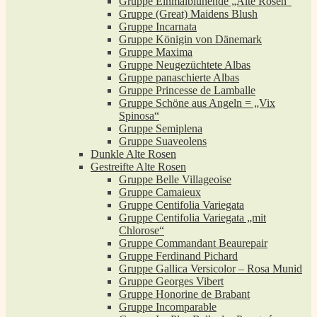
Gruppe Einmalblühende „Alte Rosen“
Gruppe (Great) Maidens Blush
Gruppe Incarnata
Gruppe Königin von Dänemark
Gruppe Maxima
Gruppe Neugezüchtete Albas
Gruppe panaschierte Albas
Gruppe Princesse de Lamballe
Gruppe Schöne aus Angeln = „Vix
Spinosa“
Gruppe Semiplena
Gruppe Suaveolens
Dunkle Alte Rosen
Gestreifte Alte Rosen
Gruppe Belle Villageoise
Gruppe Camaieux
Gruppe Centifolia Variegata
Gruppe Centifolia Variegata „mit
Chlorose“
Gruppe Commandant Beaurepair
Gruppe Ferdinand Pichard
Gruppe Gallica Versicolor – Rosa Munid
Gruppe Georges Vibert
Gruppe Honorine de Brabant
Gruppe Incomparable