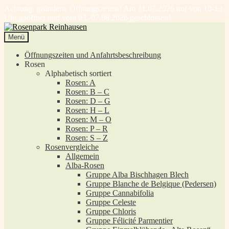
Achtung, geänderte Öffnungszeiten! Am 31.07.2026 nur von 10-13
Uhr geöffnet und vom 03.-07.08.2026 geschlossen!
Zur
Zum
Navigation
Inhalt
Menü
springen
springen
Öffnungszeiten und Anfahrtsbeschreibung
Rosen
Alphabetisch sortiert
Rosen: A
Rosen: B – C
Rosen: D – G
Rosen: H – L
Rosen: M – O
Rosen: P – R
Rosen: S – Z
Rosenvergleiche
Allgemein
Alba-Rosen
Gruppe Alba Bischhagen Blech
Gruppe Blanche de Belgique (Pedersen)
Gruppe Cannabifolia
Gruppe Celeste
Gruppe Chloris
Gruppe Félicité Parmentier