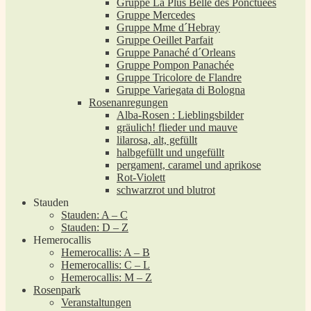
Gruppe La Plus Belle des Ponctuées
Gruppe Mercedes
Gruppe Mme d´Hebray
Gruppe Oeillet Parfait
Gruppe Panaché d´Orleans
Gruppe Pompon Panachée
Gruppe Tricolore de Flandre
Gruppe Variegata di Bologna
Rosenanregungen
Alba-Rosen : Lieblingsbilder
gräulich! flieder und mauve
lilarosa, alt, gefüllt
halbgefüllt und ungefüllt
pergament, caramel und aprikose
Rot-Violett
schwarzrot und blutrot
Stauden
Stauden: A – C
Stauden: D – Z
Hemerocallis
Hemerocallis: A – B
Hemerocallis: C – L
Hemerocallis: M – Z
Rosenpark
Veranstaltungen