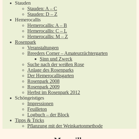
Stauden
Stauden: A – C
Stauden: D – Z
Hemerocallis
Hemerocallis: A – B
Hemerocallis: C – L
Hemerocallis: M – Z
Rosenpark
Veranstaltungen
Breeders Corner – Amateurzüchtergarten
Sinn und Zweck
Suche nach der weißen Rose
Anlage des Rosenparks
Der Hemerocallisgarten
Rosenpark 2008
Rosenpark 2009
Herbst im Rosenpark 2012
Schöngeistiges
Impressionen
Feuilleton
Logbuch – der Block
Tipps & Tricks
Pflanzung mit der Weinkartonmethode