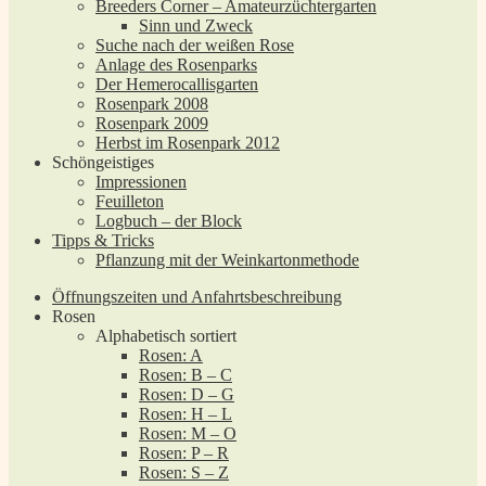
Breeders Corner – Amateurzüchtergarten
Sinn und Zweck
Suche nach der weißen Rose
Anlage des Rosenparks
Der Hemerocallisgarten
Rosenpark 2008
Rosenpark 2009
Herbst im Rosenpark 2012
Schöngeistiges
Impressionen
Feuilleton
Logbuch – der Block
Tipps & Tricks
Pflanzung mit der Weinkartonmethode
Öffnungszeiten und Anfahrtsbeschreibung
Rosen
Alphabetisch sortiert
Rosen: A
Rosen: B – C
Rosen: D – G
Rosen: H – L
Rosen: M – O
Rosen: P – R
Rosen: S – Z