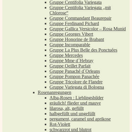
Gruppe Centifolia Variegata
Gruppe Centifolia Variegata „mit
Chlorose“
Gruppe Commandant Beaurepair
Gruppe Ferdinand Pichard
Gruppe Gallica Versicolor – Rosa Munid
Gruppe Georges Vibert
Gruppe Honorine de Brabant
Gruppe Incomparable
Gruppe La Plus Belle des Ponctuées
Gruppe Mercedes
Gruppe Mme d´Hebray
Gruppe Oeillet Parfait
Gruppe Panaché d´Orleans
Gruppe Pompon Panachée
Gruppe Tricolore de Flandre
Gruppe Variegata di Bologna
Rosenanregungen
Alba-Rosen : Lieblingsbilder
gräulich! flieder und mauve
lilarosa, alt, gefüllt
halbgefüllt und ungefüllt
pergament, caramel und aprikose
Rot-Violett
schwarzrot und blutrot