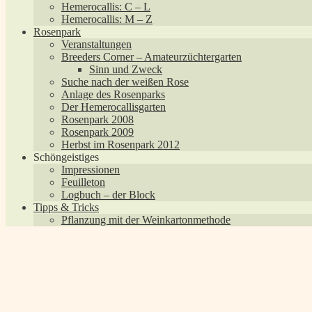
Hemerocallis: C – L
Hemerocallis: M – Z
Rosenpark
Veranstaltungen
Breeders Corner – Amateurzüchtergarten
Sinn und Zweck
Suche nach der weißen Rose
Anlage des Rosenparks
Der Hemerocallisgarten
Rosenpark 2008
Rosenpark 2009
Herbst im Rosenpark 2012
Schöngeistiges
Impressionen
Feuilleton
Logbuch – der Block
Tipps & Tricks
Pflanzung mit der Weinkartonmethode