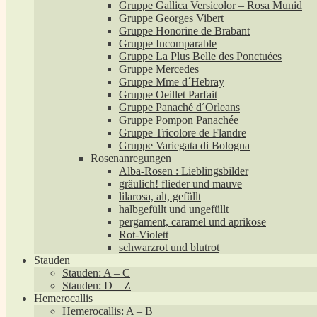
Gruppe Gallica Versicolor – Rosa Munid
Gruppe Georges Vibert
Gruppe Honorine de Brabant
Gruppe Incomparable
Gruppe La Plus Belle des Ponctuées
Gruppe Mercedes
Gruppe Mme d´Hebray
Gruppe Oeillet Parfait
Gruppe Panaché d´Orleans
Gruppe Pompon Panachée
Gruppe Tricolore de Flandre
Gruppe Variegata di Bologna
Rosenanregungen
Alba-Rosen : Lieblingsbilder
gräulich! flieder und mauve
lilarosa, alt, gefüllt
halbgefüllt und ungefüllt
pergament, caramel und aprikose
Rot-Violett
schwarzrot und blutrot
Stauden
Stauden: A – C
Stauden: D – Z
Hemerocallis
Hemerocallis: A – B