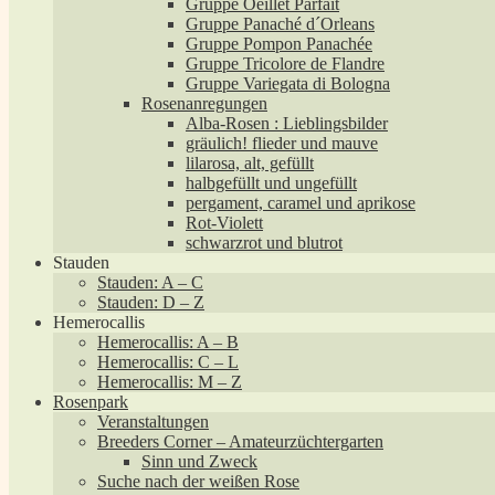
Gruppe Oeillet Parfait
Gruppe Panaché d´Orleans
Gruppe Pompon Panachée
Gruppe Tricolore de Flandre
Gruppe Variegata di Bologna
Rosenanregungen
Alba-Rosen : Lieblingsbilder
gräulich! flieder und mauve
lilarosa, alt, gefüllt
halbgefüllt und ungefüllt
pergament, caramel und aprikose
Rot-Violett
schwarzrot und blutrot
Stauden
Stauden: A – C
Stauden: D – Z
Hemerocallis
Hemerocallis: A – B
Hemerocallis: C – L
Hemerocallis: M – Z
Rosenpark
Veranstaltungen
Breeders Corner – Amateurzüchtergarten
Sinn und Zweck
Suche nach der weißen Rose