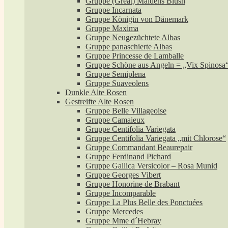
Gruppe (Great) Maidens Blush
Gruppe Incarnata
Gruppe Königin von Dänemark
Gruppe Maxima
Gruppe Neugezüchtete Albas
Gruppe panaschierte Albas
Gruppe Princesse de Lamballe
Gruppe Schöne aus Angeln = „Vix Spinosa
Gruppe Semiplena
Gruppe Suaveolens
Dunkle Alte Rosen
Gestreifte Alte Rosen
Gruppe Belle Villageoise
Gruppe Camaieux
Gruppe Centifolia Variegata
Gruppe Centifolia Variegata „mit Chlorose“
Gruppe Commandant Beaurepair
Gruppe Ferdinand Pichard
Gruppe Gallica Versicolor – Rosa Munid
Gruppe Georges Vibert
Gruppe Honorine de Brabant
Gruppe Incomparable
Gruppe La Plus Belle des Ponctuées
Gruppe Mercedes
Gruppe Mme d´Hebray