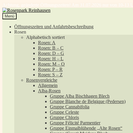
Achtung, geänderte Öffnungszeiten! Am 31.07.2026 nur von 10-13 U
Zur
Zum
Navigation
Inhalt
Menü
springen
springen
Öffnungszeiten und Anfahrtsbeschreibung
Rosen
Alphabetisch sortiert
Rosen: A
Rosen: B – C
Rosen: D – G
Rosen: H – L
Rosen: M – O
Rosen: P – R
Rosen: S – Z
Rosenvergleiche
Allgemein
Alba-Rosen
Gruppe Alba Bischhagen Blech
Gruppe Blanche de Belgique (Pedersen)
Gruppe Cannabifolia
Gruppe Celeste
Gruppe Chloris
Gruppe Félicité Parmentier
Gruppe Einmalblühende „Alte Rosen“