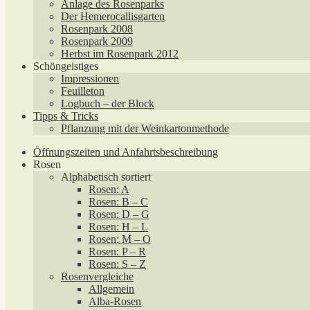
Anlage des Rosenparks
Der Hemerocallisgarten
Rosenpark 2008
Rosenpark 2009
Herbst im Rosenpark 2012
Schöngeistiges
Impressionen
Feuilleton
Logbuch – der Block
Tipps & Tricks
Pflanzung mit der Weinkartonmethode
Öffnungszeiten und Anfahrtsbeschreibung
Rosen
Alphabetisch sortiert
Rosen: A
Rosen: B – C
Rosen: D – G
Rosen: H – L
Rosen: M – O
Rosen: P – R
Rosen: S – Z
Rosenvergleiche
Allgemein
Alba-Rosen