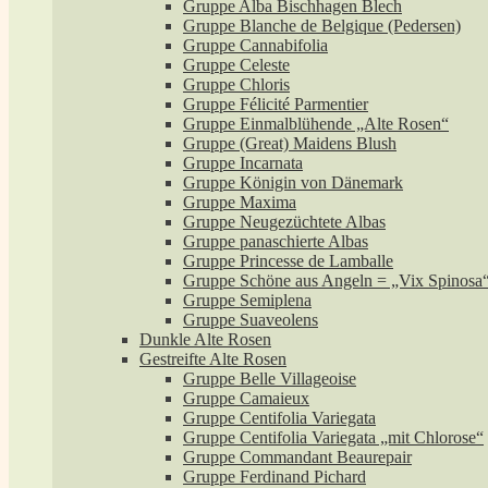
Gruppe Alba Bischhagen Blech
Gruppe Blanche de Belgique (Pedersen)
Gruppe Cannabifolia
Gruppe Celeste
Gruppe Chloris
Gruppe Félicité Parmentier
Gruppe Einmalblühende „Alte Rosen“
Gruppe (Great) Maidens Blush
Gruppe Incarnata
Gruppe Königin von Dänemark
Gruppe Maxima
Gruppe Neugezüchtete Albas
Gruppe panaschierte Albas
Gruppe Princesse de Lamballe
Gruppe Schöne aus Angeln = „Vix Spinosa
Gruppe Semiplena
Gruppe Suaveolens
Dunkle Alte Rosen
Gestreifte Alte Rosen
Gruppe Belle Villageoise
Gruppe Camaieux
Gruppe Centifolia Variegata
Gruppe Centifolia Variegata „mit Chlorose“
Gruppe Commandant Beaurepair
Gruppe Ferdinand Pichard