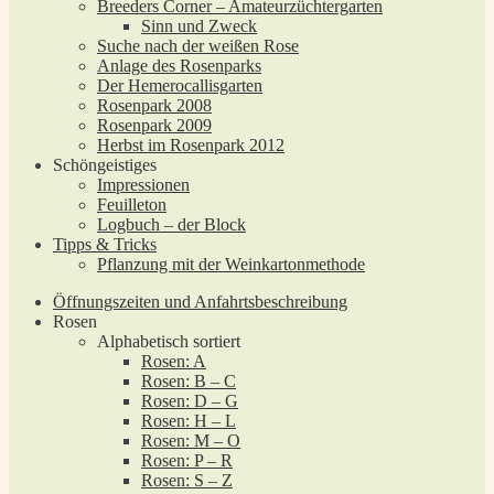
Breeders Corner – Amateurzüchtergarten
Sinn und Zweck
Suche nach der weißen Rose
Anlage des Rosenparks
Der Hemerocallisgarten
Rosenpark 2008
Rosenpark 2009
Herbst im Rosenpark 2012
Schöngeistiges
Impressionen
Feuilleton
Logbuch – der Block
Tipps & Tricks
Pflanzung mit der Weinkartonmethode
Öffnungszeiten und Anfahrtsbeschreibung
Rosen
Alphabetisch sortiert
Rosen: A
Rosen: B – C
Rosen: D – G
Rosen: H – L
Rosen: M – O
Rosen: P – R
Rosen: S – Z