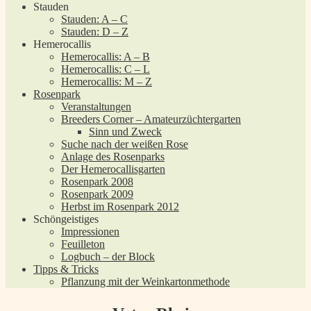
Stauden
Stauden: A – C
Stauden: D – Z
Hemerocallis
Hemerocallis: A – B
Hemerocallis: C – L
Hemerocallis: M – Z
Rosenpark
Veranstaltungen
Breeders Corner – Amateurzüchtergarten
Sinn und Zweck
Suche nach der weißen Rose
Anlage des Rosenparks
Der Hemerocallisgarten
Rosenpark 2008
Rosenpark 2009
Herbst im Rosenpark 2012
Schöngeistiges
Impressionen
Feuilleton
Logbuch – der Block
Tipps & Tricks
Pflanzung mit der Weinkartonmethode