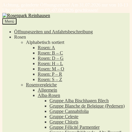
Achtung, geänderte Öffnungszeiten! Am 31.07.2026 nur von 10-13
Uhr geöffnet und vom 03.-07.08.2026 geschlossen!
Zur
Zum
Navigation
Inhalt
Menü
springen
springen
Öffnungszeiten und Anfahrtsbeschreibung
Rosen
Alphabetisch sortiert
Rosen: A
Rosen: B – C
Rosen: D – G
Rosen: H – L
Rosen: M – O
Rosen: P – R
Rosen: S – Z
Rosenvergleiche
Allgemein
Alba-Rosen
Gruppe Alba Bischhagen Blech
Gruppe Blanche de Belgique (Pedersen)
Gruppe Cannabifolia
Gruppe Celeste
Gruppe Chloris
Gruppe Félicité Parmentier