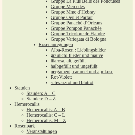
Gruppe La Plus Belle des Ponctuées
Gruppe Mercedes
Gruppe Mme d´Hebray
Gruppe Oeillet Parfait
Gruppe Panaché d´Orleans
Gruppe Pompon Panachée
Gruppe Tricolore de Flandre
Gruppe Variegata di Bologna
Rosenanregungen
Alba-Rosen : Lieblingsbilder
gräulich! flieder und mauve
lilarosa, alt, gefüllt
halbgefüllt und ungefüllt
pergament, caramel und aprikose
Rot-Violett
schwarzrot und blutrot
Stauden
Stauden: A – C
Stauden: D – Z
Hemerocallis
Hemerocallis: A – B
Hemerocallis: C – L
Hemerocallis: M – Z
Rosenpark
Veranstaltungen