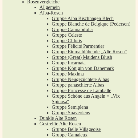
Rosenvergleiche
Allgemein
Alba-Rosen
Gruppe Alba Bischhagen Blech
Gruppe Blanche de Belgique (Pedersen)
Gruppe Cannabifolia
Gruppe Celeste
Gruppe Chloris
Gruppe Félicité Parmentier
Gruppe Einmalblühende „Alte Rosen“
Gruppe (Great) Maidens Blush
Gruppe Incarnata
Gruppe Königin von Dänemark
Gruppe Maxima
Gruppe Neugezüchtete Albas
Gruppe panaschierte Albas
Gruppe Princesse de Lamballe
Gruppe Schöne aus Angeln = „Vix
Spinosa“
Gruppe Semiplena
Gruppe Suaveolens
Dunkle Alte Rosen
Gestreifte Alte Rosen
Gruppe Belle Villageoise
Gruppe Camaieux