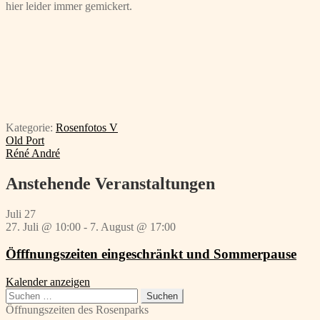
hier leider immer gemickert.
Kategorie:
Rosenfotos V
Beitragsnavigation
Vorheriger
Old Port
Beitrag:
Nächster
Réné André
Beitrag:
Anstehende Veranstaltungen
Juli
27
27. Juli @ 10:00
-
7. August @ 17:00
Öfffnungszeiten eingeschränkt und Sommerpause
Kalender anzeigen
Suchen
nach:
Öffnungszeiten des Rosenparks