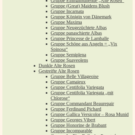
Gruppe Einmalblühende „Alte Rosen“
Gruppe (Great) Maidens Blush
Gruppe Incarnata
Gruppe Königin von Dänemark
Gruppe Maxima
Gruppe Neugezüchtete Albas
Gruppe panaschierte Albas
Gruppe Princesse de Lamballe
Gruppe Schöne aus Angeln = „Vix
Spinosa“
Gruppe Semiplena
Gruppe Suaveolens
Dunkle Alte Rosen
Gestreifte Alte Rosen
Gruppe Belle Villageoise
Gruppe Camaieux
Gruppe Centifolia Variegata
Gruppe Centifolia Variegata „mit
Chlorose“
Gruppe Commandant Beaurepair
Gruppe Ferdinand Pichard
Gruppe Gallica Versicolor – Rosa Munid
Gruppe Georges Vibert
Gruppe Honorine de Brabant
Gruppe Incomparable