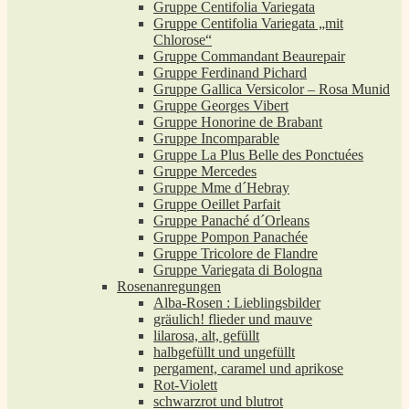
Gruppe Centifolia Variegata
Gruppe Centifolia Variegata „mit
Chlorose“
Gruppe Commandant Beaurepair
Gruppe Ferdinand Pichard
Gruppe Gallica Versicolor – Rosa Munid
Gruppe Georges Vibert
Gruppe Honorine de Brabant
Gruppe Incomparable
Gruppe La Plus Belle des Ponctuées
Gruppe Mercedes
Gruppe Mme d´Hebray
Gruppe Oeillet Parfait
Gruppe Panaché d´Orleans
Gruppe Pompon Panachée
Gruppe Tricolore de Flandre
Gruppe Variegata di Bologna
Rosenanregungen
Alba-Rosen : Lieblingsbilder
gräulich! flieder und mauve
lilarosa, alt, gefüllt
halbgefüllt und ungefüllt
pergament, caramel und aprikose
Rot-Violett
schwarzrot und blutrot