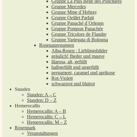
Gruppe La Plus Belle des Ponctuées
Gruppe Mercedes
Gruppe Mme d´Hebray
Gruppe Oeillet Parfait
Gruppe Panaché d´Orleans
Gruppe Pompon Panachée
Gruppe Tricolore de Flandre
Gruppe Variegata di Bologna
Rosenanregungen
Alba-Rosen : Lieblingsbilder
gräulich! flieder und mauve
lilarosa, alt, gefüllt
halbgefüllt und ungefüllt
pergament, caramel und aprikose
Rot-Violett
schwarzrot und blutrot
Stauden
Stauden: A – C
Stauden: D – Z
Hemerocallis
Hemerocallis: A – B
Hemerocallis: C – L
Hemerocallis: M – Z
Rosenpark
Veranstaltungen