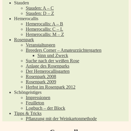
Stauden
Stauden: A – C
Stauden: D – Z
Hemerocallis
Hemerocallis: A – B
Hemerocallis: C – L
Hemerocallis: M – Z
Rosenpark
Veranstaltungen
Breeders Corner – Amateurzüchtergarten
Sinn und Zweck
Suche nach der weißen Rose
Anlage des Rosenparks
Der Hemerocallisgarten
Rosenpark 2008
Rosenpark 2009
Herbst im Rosenpark 2012
Schöngeistiges
Impressionen
Feuilleton
Logbuch – der Block
Tipps & Tricks
Pflanzung mit der Weinkartonmethode