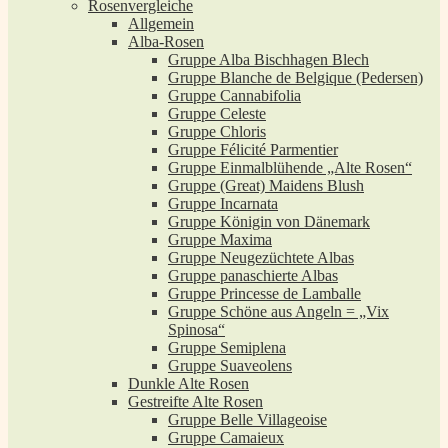
Rosenvergleiche
Allgemein
Alba-Rosen
Gruppe Alba Bischhagen Blech
Gruppe Blanche de Belgique (Pedersen)
Gruppe Cannabifolia
Gruppe Celeste
Gruppe Chloris
Gruppe Félicité Parmentier
Gruppe Einmalblühende „Alte Rosen“
Gruppe (Great) Maidens Blush
Gruppe Incarnata
Gruppe Königin von Dänemark
Gruppe Maxima
Gruppe Neugezüchtete Albas
Gruppe panaschierte Albas
Gruppe Princesse de Lamballe
Gruppe Schöne aus Angeln = „Vix
Spinosa“
Gruppe Semiplena
Gruppe Suaveolens
Dunkle Alte Rosen
Gestreifte Alte Rosen
Gruppe Belle Villageoise
Gruppe Camaieux