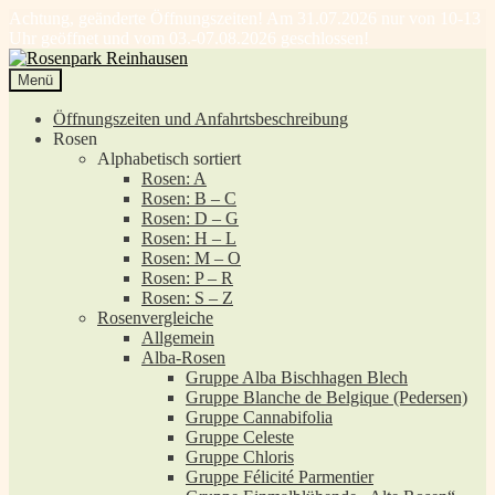
Achtung, geänderte Öffnungszeiten! Am 31.07.2026 nur von 10-13
Uhr geöffnet und vom 03.-07.08.2026 geschlossen!
Zur
Zum
Navigation
Inhalt
Menü
springen
springen
Öffnungszeiten und Anfahrtsbeschreibung
Rosen
Alphabetisch sortiert
Rosen: A
Rosen: B – C
Rosen: D – G
Rosen: H – L
Rosen: M – O
Rosen: P – R
Rosen: S – Z
Rosenvergleiche
Allgemein
Alba-Rosen
Gruppe Alba Bischhagen Blech
Gruppe Blanche de Belgique (Pedersen)
Gruppe Cannabifolia
Gruppe Celeste
Gruppe Chloris
Gruppe Félicité Parmentier