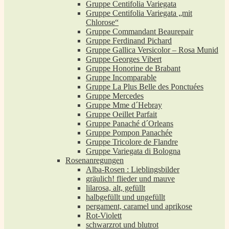
Gruppe Centifolia Variegata
Gruppe Centifolia Variegata „mit
Chlorose“
Gruppe Commandant Beaurepair
Gruppe Ferdinand Pichard
Gruppe Gallica Versicolor – Rosa Munid
Gruppe Georges Vibert
Gruppe Honorine de Brabant
Gruppe Incomparable
Gruppe La Plus Belle des Ponctuées
Gruppe Mercedes
Gruppe Mme d´Hebray
Gruppe Oeillet Parfait
Gruppe Panaché d´Orleans
Gruppe Pompon Panachée
Gruppe Tricolore de Flandre
Gruppe Variegata di Bologna
Rosenanregungen
Alba-Rosen : Lieblingsbilder
gräulich! flieder und mauve
lilarosa, alt, gefüllt
halbgefüllt und ungefüllt
pergament, caramel und aprikose
Rot-Violett
schwarzrot und blutrot