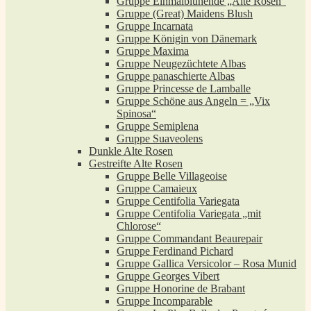
Gruppe Einmalblühende „Alte Rosen“
Gruppe (Great) Maidens Blush
Gruppe Incarnata
Gruppe Königin von Dänemark
Gruppe Maxima
Gruppe Neugezüchtete Albas
Gruppe panaschierte Albas
Gruppe Princesse de Lamballe
Gruppe Schöne aus Angeln = „Vix
Spinosa“
Gruppe Semiplena
Gruppe Suaveolens
Dunkle Alte Rosen
Gestreifte Alte Rosen
Gruppe Belle Villageoise
Gruppe Camaieux
Gruppe Centifolia Variegata
Gruppe Centifolia Variegata „mit
Chlorose“
Gruppe Commandant Beaurepair
Gruppe Ferdinand Pichard
Gruppe Gallica Versicolor – Rosa Munid
Gruppe Georges Vibert
Gruppe Honorine de Brabant
Gruppe Incomparable