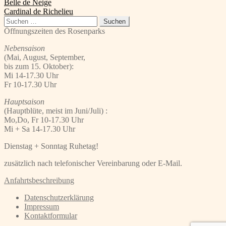
Beitragsnavigation
Vorheriger
Belle de Neige
Beitrag:
Nächster
Cardinal de Richelieu
Beitrag:
Suchen
nach:
Öffnungszeiten des Rosenparks
Nebensaison
(Mai, August, September,
bis zum 15. Oktober):
Mi 14-17.30 Uhr
Fr 10-17.30 Uhr
Hauptsaison
(Hauptblüte, meist im Juni/Juli) :
Mo,Do, Fr 10-17.30 Uhr
Mi + Sa 14-17.30 Uhr
Dienstag + Sonntag Ruhetag!
zusätzlich nach telefonischer Vereinbarung oder E-Mail.
Anfahrtsbeschreibung
Datenschutzerklärung
Impressum
Kontaktformular