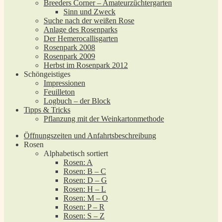
Breeders Corner – Amateurzüchtergarten
Sinn und Zweck
Suche nach der weißen Rose
Anlage des Rosenparks
Der Hemerocallisgarten
Rosenpark 2008
Rosenpark 2009
Herbst im Rosenpark 2012
Schöngeistiges
Impressionen
Feuilleton
Logbuch – der Block
Tipps & Tricks
Pflanzung mit der Weinkartonmethode
Öffnungszeiten und Anfahrtsbeschreibung
Rosen
Alphabetisch sortiert
Rosen: A
Rosen: B – C
Rosen: D – G
Rosen: H – L
Rosen: M – O
Rosen: P – R
Rosen: S – Z