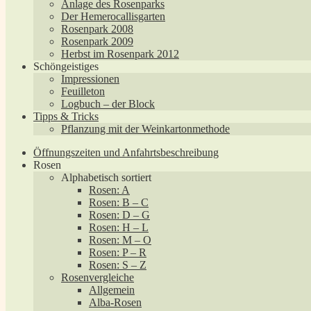
Anlage des Rosenparks
Der Hemerocallisgarten
Rosenpark 2008
Rosenpark 2009
Herbst im Rosenpark 2012
Schöngeistiges
Impressionen
Feuilleton
Logbuch – der Block
Tipps & Tricks
Pflanzung mit der Weinkartonmethode
Öffnungszeiten und Anfahrtsbeschreibung
Rosen
Alphabetisch sortiert
Rosen: A
Rosen: B – C
Rosen: D – G
Rosen: H – L
Rosen: M – O
Rosen: P – R
Rosen: S – Z
Rosenvergleiche
Allgemein
Alba-Rosen