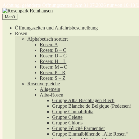
Achtung, geänderte Öffnungszeiten! Am 31.07.2026 nur von 10-13 U
Zur
Zum
Navigation
Inhalt
Menü
springen
springen
Öffnungszeiten und Anfahrtsbeschreibung
Rosen
Alphabetisch sortiert
Rosen: A
Rosen: B – C
Rosen: D – G
Rosen: H – L
Rosen: M – O
Rosen: P – R
Rosen: S – Z
Rosenvergleiche
Allgemein
Alba-Rosen
Gruppe Alba Bischhagen Blech
Gruppe Blanche de Belgique (Pedersen)
Gruppe Cannabifolia
Gruppe Celeste
Gruppe Chloris
Gruppe Félicité Parmentier
Gruppe Einmalblühende „Alte Rosen“