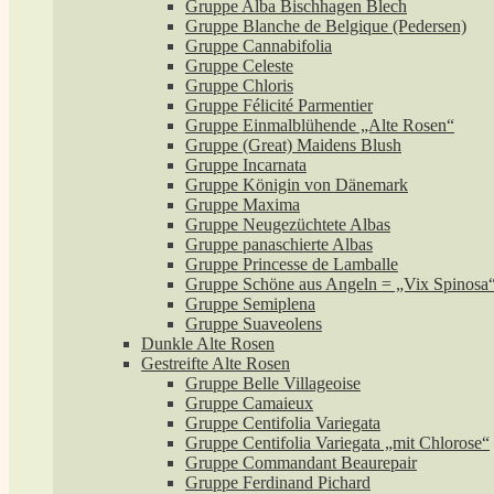
Gruppe Alba Bischhagen Blech
Gruppe Blanche de Belgique (Pedersen)
Gruppe Cannabifolia
Gruppe Celeste
Gruppe Chloris
Gruppe Félicité Parmentier
Gruppe Einmalblühende „Alte Rosen“
Gruppe (Great) Maidens Blush
Gruppe Incarnata
Gruppe Königin von Dänemark
Gruppe Maxima
Gruppe Neugezüchtete Albas
Gruppe panaschierte Albas
Gruppe Princesse de Lamballe
Gruppe Schöne aus Angeln = „Vix Spinosa
Gruppe Semiplena
Gruppe Suaveolens
Dunkle Alte Rosen
Gestreifte Alte Rosen
Gruppe Belle Villageoise
Gruppe Camaieux
Gruppe Centifolia Variegata
Gruppe Centifolia Variegata „mit Chlorose“
Gruppe Commandant Beaurepair
Gruppe Ferdinand Pichard