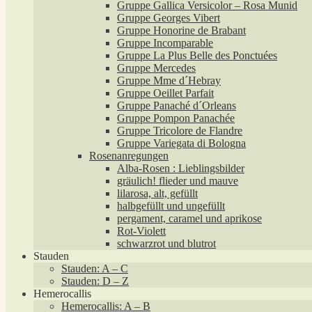
Gruppe Gallica Versicolor – Rosa Munid
Gruppe Georges Vibert
Gruppe Honorine de Brabant
Gruppe Incomparable
Gruppe La Plus Belle des Ponctuées
Gruppe Mercedes
Gruppe Mme d´Hebray
Gruppe Oeillet Parfait
Gruppe Panaché d´Orleans
Gruppe Pompon Panachée
Gruppe Tricolore de Flandre
Gruppe Variegata di Bologna
Rosenanregungen
Alba-Rosen : Lieblingsbilder
gräulich! flieder und mauve
lilarosa, alt, gefüllt
halbgefüllt und ungefüllt
pergament, caramel und aprikose
Rot-Violett
schwarzrot und blutrot
Stauden
Stauden: A – C
Stauden: D – Z
Hemerocallis
Hemerocallis: A – B