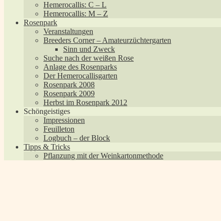
Hemerocallis: C – L
Hemerocallis: M – Z
Rosenpark
Veranstaltungen
Breeders Corner – Amateurzüchtergarten
Sinn und Zweck
Suche nach der weißen Rose
Anlage des Rosenparks
Der Hemerocallisgarten
Rosenpark 2008
Rosenpark 2009
Herbst im Rosenpark 2012
Schöngeistiges
Impressionen
Feuilleton
Logbuch – der Block
Tipps & Tricks
Pflanzung mit der Weinkartonmethode