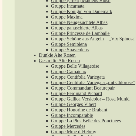
Gruppe (Great) Maidens Blush
Gruppe Incarnata
Gruppe Königin von Dänemark
Gruppe Maxima
Gruppe Neugezüchtete Albas
Gruppe panaschierte Albas
Gruppe Princesse de Lamballe
Gruppe Schöne aus Angeln = „Vix Spinosa
Gruppe Semiplena
Gruppe Suaveolens
Dunkle Alte Rosen
Gestreifte Alte Rosen
Gruppe Belle Villageoise
Gruppe Camaieux
Gruppe Centifolia Variegata
Gruppe Centifolia Variegata „mit Chlorose“
Gruppe Commandant Beaurepair
Gruppe Ferdinand Pichard
Gruppe Gallica Versicolor – Rosa Munid
Gruppe Georges Vibert
Gruppe Honorine de Brabant
Gruppe Incomparable
Gruppe La Plus Belle des Ponctuées
Gruppe Mercedes
Gruppe Mme d´Hebray