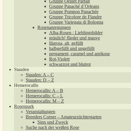
Gruppe Oeillet Parfait
Gruppe Panaché d´Orleans
Gruppe Pompon Panachée
Gruppe Tricolore de Flandre
Gruppe Variegata di Bologna
Rosenanregungen
Alba-Rosen : Lieblingsbilder
gräulich! flieder und mauve
lilarosa, alt, gefüllt
halbgefüllt und ungefüllt
pergament, caramel und aprikose
Rot-Violett
schwarzrot und blutrot
Stauden
Stauden: A – C
Stauden: D – Z
Hemerocallis
Hemerocallis: A – B
Hemerocallis: C – L
Hemerocallis: M – Z
Rosenpark
Veranstaltungen
Breeders Corner – Amateurzüchtergarten
Sinn und Zweck
Suche nach der weißen Rose