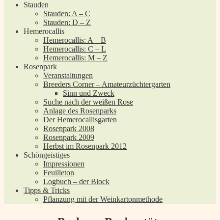
Stauden
Stauden: A – C
Stauden: D – Z
Hemerocallis
Hemerocallis: A – B
Hemerocallis: C – L
Hemerocallis: M – Z
Rosenpark
Veranstaltungen
Breeders Corner – Amateurzüchtergarten
Sinn und Zweck
Suche nach der weißen Rose
Anlage des Rosenparks
Der Hemerocallisgarten
Rosenpark 2008
Rosenpark 2009
Herbst im Rosenpark 2012
Schöngeistiges
Impressionen
Feuilleton
Logbuch – der Block
Tipps & Tricks
Pflanzung mit der Weinkartonmethode