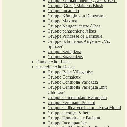
Gruppe Einmalblühende „Alte Rosen“
Gruppe (Great) Maidens Blush
Gruppe Incarnata
Gruppe Königin von Dänemark
Gruppe Maxima
Gruppe Neugezüchtete Albas
Gruppe panaschierte Albas
Gruppe Princesse de Lamballe
Gruppe Schöne aus Angeln = „Vix
Spinosa“
Gruppe Semiplena
Gruppe Suaveolens
Dunkle Alte Rosen
Gestreifte Alte Rosen
Gruppe Belle Villageoise
Gruppe Camaieux
Gruppe Centifolia Variegata
Gruppe Centifolia Variegata „mit
Chlorose“
Gruppe Commandant Beaurepair
Gruppe Ferdinand Pichard
Gruppe Gallica Versicolor – Rosa Munid
Gruppe Georges Vibert
Gruppe Honorine de Brabant
Gruppe Incomparable