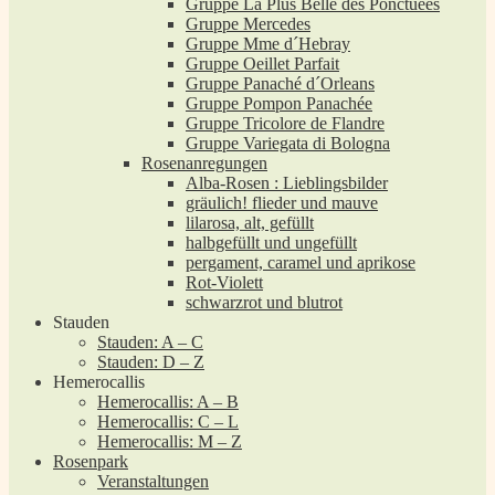
Gruppe La Plus Belle des Ponctuées
Gruppe Mercedes
Gruppe Mme d´Hebray
Gruppe Oeillet Parfait
Gruppe Panaché d´Orleans
Gruppe Pompon Panachée
Gruppe Tricolore de Flandre
Gruppe Variegata di Bologna
Rosenanregungen
Alba-Rosen : Lieblingsbilder
gräulich! flieder und mauve
lilarosa, alt, gefüllt
halbgefüllt und ungefüllt
pergament, caramel und aprikose
Rot-Violett
schwarzrot und blutrot
Stauden
Stauden: A – C
Stauden: D – Z
Hemerocallis
Hemerocallis: A – B
Hemerocallis: C – L
Hemerocallis: M – Z
Rosenpark
Veranstaltungen