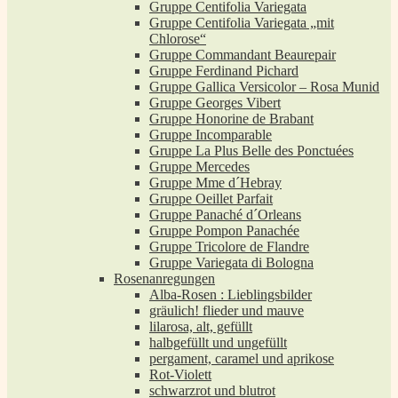
Gruppe Centifolia Variegata
Gruppe Centifolia Variegata „mit
Chlorose“
Gruppe Commandant Beaurepair
Gruppe Ferdinand Pichard
Gruppe Gallica Versicolor – Rosa Munid
Gruppe Georges Vibert
Gruppe Honorine de Brabant
Gruppe Incomparable
Gruppe La Plus Belle des Ponctuées
Gruppe Mercedes
Gruppe Mme d´Hebray
Gruppe Oeillet Parfait
Gruppe Panaché d´Orleans
Gruppe Pompon Panachée
Gruppe Tricolore de Flandre
Gruppe Variegata di Bologna
Rosenanregungen
Alba-Rosen : Lieblingsbilder
gräulich! flieder und mauve
lilarosa, alt, gefüllt
halbgefüllt und ungefüllt
pergament, caramel und aprikose
Rot-Violett
schwarzrot und blutrot