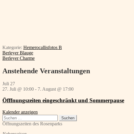
Kategorie:
Hemerocallisfotos B
Beitragsnavigation
Vorheriger
Berleyer Blauge
Beitrag:
Nächster
Berleyer Charme
Beitrag:
Anstehende Veranstaltungen
Juli
27
27. Juli @ 10:00
-
7. August @ 17:00
Öfffnungszeiten eingeschränkt und Sommerpause
Kalender anzeigen
Suchen
nach:
Öffnungszeiten des Rosenparks
Nebensaison