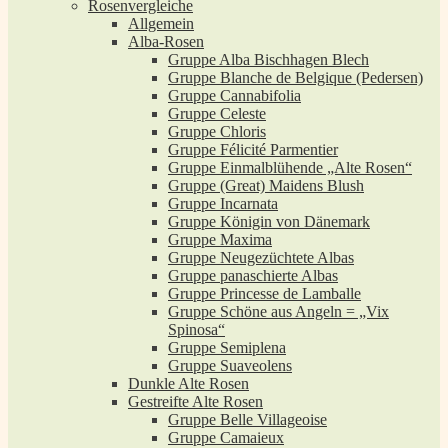
Rosenvergleiche
Allgemein
Alba-Rosen
Gruppe Alba Bischhagen Blech
Gruppe Blanche de Belgique (Pedersen)
Gruppe Cannabifolia
Gruppe Celeste
Gruppe Chloris
Gruppe Félicité Parmentier
Gruppe Einmalblühende „Alte Rosen“
Gruppe (Great) Maidens Blush
Gruppe Incarnata
Gruppe Königin von Dänemark
Gruppe Maxima
Gruppe Neugezüchtete Albas
Gruppe panaschierte Albas
Gruppe Princesse de Lamballe
Gruppe Schöne aus Angeln = „Vix
Spinosa“
Gruppe Semiplena
Gruppe Suaveolens
Dunkle Alte Rosen
Gestreifte Alte Rosen
Gruppe Belle Villageoise
Gruppe Camaieux