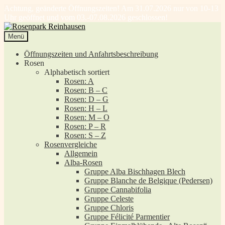
Achtung, geänderte Öffnungszeiten! Am 31.07.2026 nur von 10-13
Uhr geöffnet und vom 03.-07.08.2026 geschlossen!
Zur
Zum
Navigation
Inhalt
Menü
springen
springen
Öffnungszeiten und Anfahrtsbeschreibung
Rosen
Alphabetisch sortiert
Rosen: A
Rosen: B – C
Rosen: D – G
Rosen: H – L
Rosen: M – O
Rosen: P – R
Rosen: S – Z
Rosenvergleiche
Allgemein
Alba-Rosen
Gruppe Alba Bischhagen Blech
Gruppe Blanche de Belgique (Pedersen)
Gruppe Cannabifolia
Gruppe Celeste
Gruppe Chloris
Gruppe Félicité Parmentier