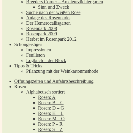
Breeders Corner – Amateurzüchtergarten
Sinn und Zweck
Suche nach der weißen Rose
Anlage des Rosenparks
Der Hemerocallisgarten
Rosenpark 2008
Rosenpark 2009
Herbst im Rosenpark 2012
Schöngeistiges
Impressionen
Feuilleton
Logbuch – der Block
Tipps & Tricks
Pflanzung mit der Weinkartonmethode
Öffnungszeiten und Anfahrtsbeschreibung
Rosen
Alphabetisch sortiert
Rosen: A
Rosen: B – C
Rosen: D – G
Rosen: H – L
Rosen: M – O
Rosen: P – R
Rosen: S – Z