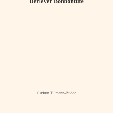
Berleyer Bonbontüte
Gudrun Tillmann-Budde