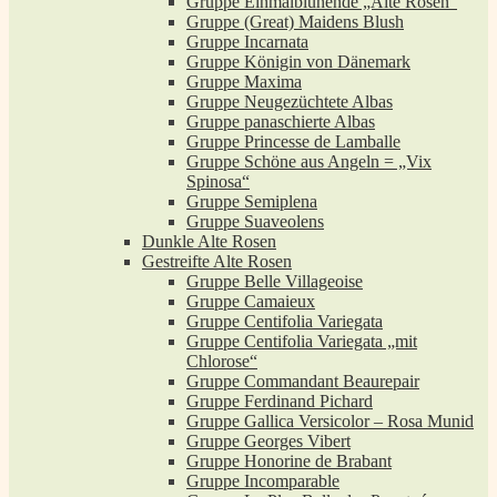
Gruppe Einmalblühende „Alte Rosen“
Gruppe (Great) Maidens Blush
Gruppe Incarnata
Gruppe Königin von Dänemark
Gruppe Maxima
Gruppe Neugezüchtete Albas
Gruppe panaschierte Albas
Gruppe Princesse de Lamballe
Gruppe Schöne aus Angeln = „Vix
Spinosa“
Gruppe Semiplena
Gruppe Suaveolens
Dunkle Alte Rosen
Gestreifte Alte Rosen
Gruppe Belle Villageoise
Gruppe Camaieux
Gruppe Centifolia Variegata
Gruppe Centifolia Variegata „mit
Chlorose“
Gruppe Commandant Beaurepair
Gruppe Ferdinand Pichard
Gruppe Gallica Versicolor – Rosa Munid
Gruppe Georges Vibert
Gruppe Honorine de Brabant
Gruppe Incomparable