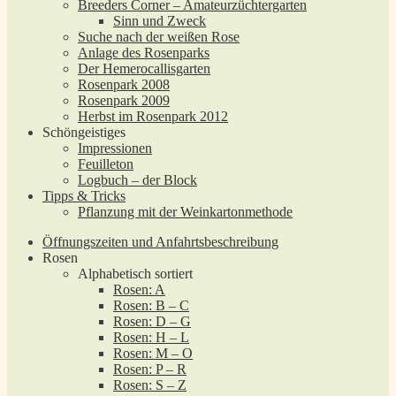
Breeders Corner – Amateurzüchtergarten
Sinn und Zweck
Suche nach der weißen Rose
Anlage des Rosenparks
Der Hemerocallisgarten
Rosenpark 2008
Rosenpark 2009
Herbst im Rosenpark 2012
Schöngeistiges
Impressionen
Feuilleton
Logbuch – der Block
Tipps & Tricks
Pflanzung mit der Weinkartonmethode
Öffnungszeiten und Anfahrtsbeschreibung
Rosen
Alphabetisch sortiert
Rosen: A
Rosen: B – C
Rosen: D – G
Rosen: H – L
Rosen: M – O
Rosen: P – R
Rosen: S – Z