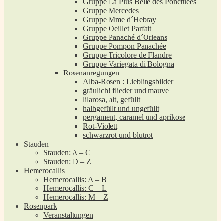
Gruppe La Plus Belle des Ponctuées
Gruppe Mercedes
Gruppe Mme d´Hebray
Gruppe Oeillet Parfait
Gruppe Panaché d´Orleans
Gruppe Pompon Panachée
Gruppe Tricolore de Flandre
Gruppe Variegata di Bologna
Rosenanregungen
Alba-Rosen : Lieblingsbilder
gräulich! flieder und mauve
lilarosa, alt, gefüllt
halbgefüllt und ungefüllt
pergament, caramel und aprikose
Rot-Violett
schwarzrot und blutrot
Stauden
Stauden: A – C
Stauden: D – Z
Hemerocallis
Hemerocallis: A – B
Hemerocallis: C – L
Hemerocallis: M – Z
Rosenpark
Veranstaltungen