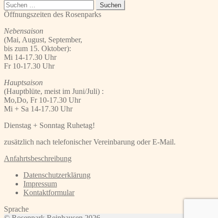
Beitrag:
Suchen
nach:
Öffnungszeiten des Rosenparks
Nebensaison
(Mai, August, September,
bis zum 15. Oktober):
Mi 14-17.30 Uhr
Fr 10-17.30 Uhr
Hauptsaison
(Hauptblüte, meist im Juni/Juli) :
Mo,Do, Fr 10-17.30 Uhr
Mi + Sa 14-17.30 Uhr
Dienstag + Sonntag Ruhetag!
zusätzlich nach telefonischer Vereinbarung oder E-Mail.
Anfahrtsbeschreibung
Datenschutzerklärung
Impressum
Kontaktformular
Sprache
© Rosenpark Reinhausen 2026