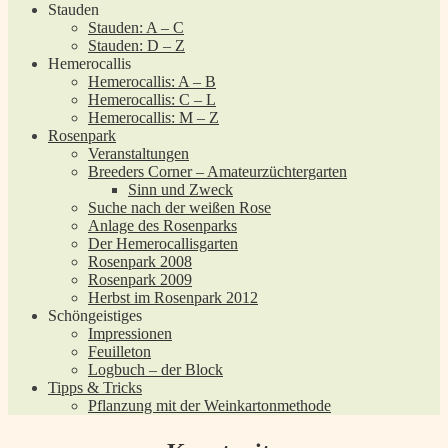
Stauden
Stauden: A – C
Stauden: D – Z
Hemerocallis
Hemerocallis: A – B
Hemerocallis: C – L
Hemerocallis: M – Z
Rosenpark
Veranstaltungen
Breeders Corner – Amateurzüchtergarten
Sinn und Zweck
Suche nach der weißen Rose
Anlage des Rosenparks
Der Hemerocallisgarten
Rosenpark 2008
Rosenpark 2009
Herbst im Rosenpark 2012
Schöngeistiges
Impressionen
Feuilleton
Logbuch – der Block
Tipps & Tricks
Pflanzung mit der Weinkartonmethode