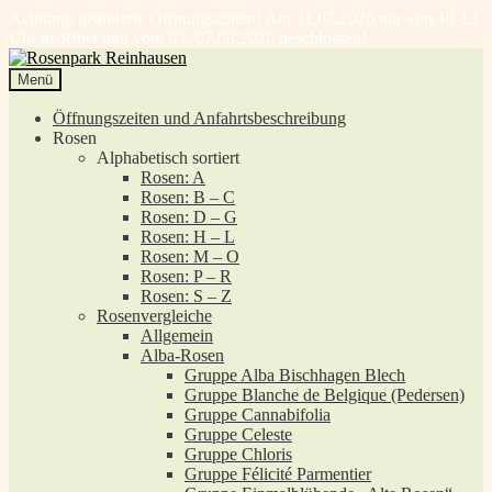
Achtung, geänderte Öffnungszeiten! Am 31.07.2026 nur von 10-13
Uhr geöffnet und vom 03.-07.08.2026 geschlossen!
Zur
Zum
Navigation
Inhalt
Menü
springen
springen
Öffnungszeiten und Anfahrtsbeschreibung
Rosen
Alphabetisch sortiert
Rosen: A
Rosen: B – C
Rosen: D – G
Rosen: H – L
Rosen: M – O
Rosen: P – R
Rosen: S – Z
Rosenvergleiche
Allgemein
Alba-Rosen
Gruppe Alba Bischhagen Blech
Gruppe Blanche de Belgique (Pedersen)
Gruppe Cannabifolia
Gruppe Celeste
Gruppe Chloris
Gruppe Félicité Parmentier