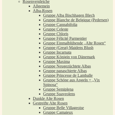
Rosenvergleiche
Allgemein
Alba-Rosen
Gruppe Alba Bischhagen Blech
Gruppe Blanche de Belgique (Pedersen)
Gruppe Cannabifolia
Gruppe Celeste
Gruppe Chloris
Gruppe Félicité Parmentier
Gruppe Einmalblühende „Alte Rosen“
Gruppe (Great) Maidens Blush
Gruppe Incarnata
Gruppe Königin von Dänemark
Gruppe Maxima
Gruppe Neugezüchtete Albas
Gruppe panaschierte Albas
Gruppe Princesse de Lamballe
Gruppe Schöne aus Angeln = „Vix
Spinosa“
Gruppe Semiplena
Gruppe Suaveolens
Dunkle Alte Rosen
Gestreifte Alte Rosen
Gruppe Belle Villageoise
Gruppe Camaieux