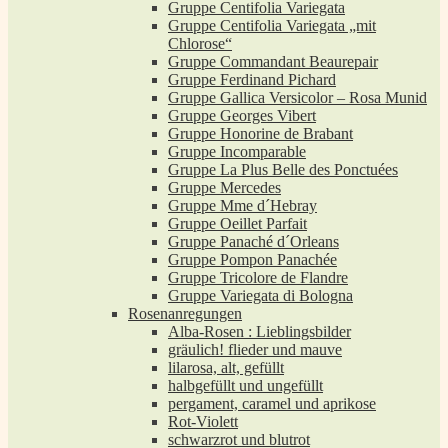
Gruppe Centifolia Variegata
Gruppe Centifolia Variegata „mit
Chlorose“
Gruppe Commandant Beaurepair
Gruppe Ferdinand Pichard
Gruppe Gallica Versicolor – Rosa Munid
Gruppe Georges Vibert
Gruppe Honorine de Brabant
Gruppe Incomparable
Gruppe La Plus Belle des Ponctuées
Gruppe Mercedes
Gruppe Mme d´Hebray
Gruppe Oeillet Parfait
Gruppe Panaché d´Orleans
Gruppe Pompon Panachée
Gruppe Tricolore de Flandre
Gruppe Variegata di Bologna
Rosenanregungen
Alba-Rosen : Lieblingsbilder
gräulich! flieder und mauve
lilarosa, alt, gefüllt
halbgefüllt und ungefüllt
pergament, caramel und aprikose
Rot-Violett
schwarzrot und blutrot