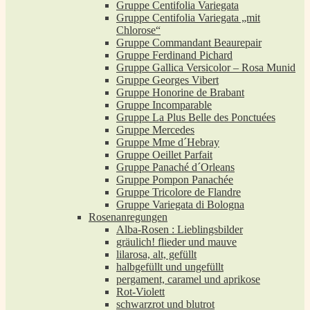
Gruppe Centifolia Variegata
Gruppe Centifolia Variegata „mit
Chlorose“
Gruppe Commandant Beaurepair
Gruppe Ferdinand Pichard
Gruppe Gallica Versicolor – Rosa Munid
Gruppe Georges Vibert
Gruppe Honorine de Brabant
Gruppe Incomparable
Gruppe La Plus Belle des Ponctuées
Gruppe Mercedes
Gruppe Mme d´Hebray
Gruppe Oeillet Parfait
Gruppe Panaché d´Orleans
Gruppe Pompon Panachée
Gruppe Tricolore de Flandre
Gruppe Variegata di Bologna
Rosenanregungen
Alba-Rosen : Lieblingsbilder
gräulich! flieder und mauve
lilarosa, alt, gefüllt
halbgefüllt und ungefüllt
pergament, caramel und aprikose
Rot-Violett
schwarzrot und blutrot