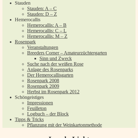
Stauden
Stauden: A – C
Stauden: D – Z
Hemerocallis
Hemerocallis: A – B
Hemerocallis: C – L
Hemerocallis: M – Z
Rosenpark
Veranstaltungen
Breeders Corner – Amateurzüchtergarten
Sinn und Zweck
Suche nach der weißen Rose
Anlage des Rosenparks
Der Hemerocallisgarten
Rosenpark 2008
Rosenpark 2009
Herbst im Rosenpark 2012
Schöngeistiges
Impressionen
Feuilleton
Logbuch – der Block
Tipps & Tricks
Pflanzung mit der Weinkartonmethode