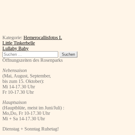
Kategorie:
Hemerocallisfotos L
Beitragsnavigation
Vorheriger
Little Tinkerbelle
Beitrag:
Nächster
Lullaby Baby
Beitrag:
Suchen
nach:
Öffnungszeiten des Rosenparks
Nebensaison
(Mai, August, September,
bis zum 15. Oktober):
Mi 14-17.30 Uhr
Fr 10-17.30 Uhr
Hauptsaison
(Hauptblüte, meist im Juni/Juli) :
Mo,Do, Fr 10-17.30 Uhr
Mi + Sa 14-17.30 Uhr
Dienstag + Sonntag Ruhetag!