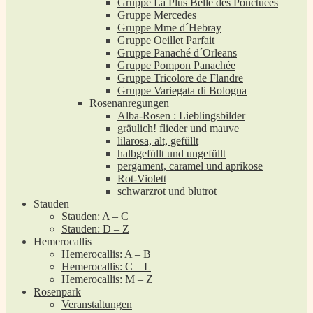
Gruppe La Plus Belle des Ponctuées
Gruppe Mercedes
Gruppe Mme d´Hebray
Gruppe Oeillet Parfait
Gruppe Panaché d´Orleans
Gruppe Pompon Panachée
Gruppe Tricolore de Flandre
Gruppe Variegata di Bologna
Rosenanregungen
Alba-Rosen : Lieblingsbilder
gräulich! flieder und mauve
lilarosa, alt, gefüllt
halbgefüllt und ungefüllt
pergament, caramel und aprikose
Rot-Violett
schwarzrot und blutrot
Stauden
Stauden: A – C
Stauden: D – Z
Hemerocallis
Hemerocallis: A – B
Hemerocallis: C – L
Hemerocallis: M – Z
Rosenpark
Veranstaltungen