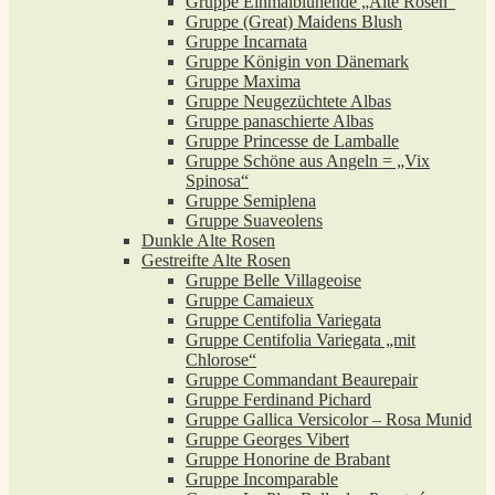
Gruppe Einmalblühende „Alte Rosen“
Gruppe (Great) Maidens Blush
Gruppe Incarnata
Gruppe Königin von Dänemark
Gruppe Maxima
Gruppe Neugezüchtete Albas
Gruppe panaschierte Albas
Gruppe Princesse de Lamballe
Gruppe Schöne aus Angeln = „Vix
Spinosa“
Gruppe Semiplena
Gruppe Suaveolens
Dunkle Alte Rosen
Gestreifte Alte Rosen
Gruppe Belle Villageoise
Gruppe Camaieux
Gruppe Centifolia Variegata
Gruppe Centifolia Variegata „mit
Chlorose“
Gruppe Commandant Beaurepair
Gruppe Ferdinand Pichard
Gruppe Gallica Versicolor – Rosa Munid
Gruppe Georges Vibert
Gruppe Honorine de Brabant
Gruppe Incomparable