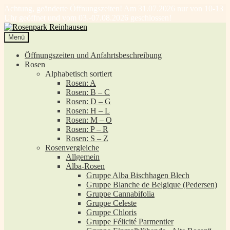
Achtung, geänderte Öffnungszeiten! Am 31.07.2026 nur von 10-13
Uhr geöffnet und vom 03.-07.08.2026 geschlossen!
Zur
Zum
Navigation
Inhalt
Menü
springen
springen
Öffnungszeiten und Anfahrtsbeschreibung
Rosen
Alphabetisch sortiert
Rosen: A
Rosen: B – C
Rosen: D – G
Rosen: H – L
Rosen: M – O
Rosen: P – R
Rosen: S – Z
Rosenvergleiche
Allgemein
Alba-Rosen
Gruppe Alba Bischhagen Blech
Gruppe Blanche de Belgique (Pedersen)
Gruppe Cannabifolia
Gruppe Celeste
Gruppe Chloris
Gruppe Félicité Parmentier