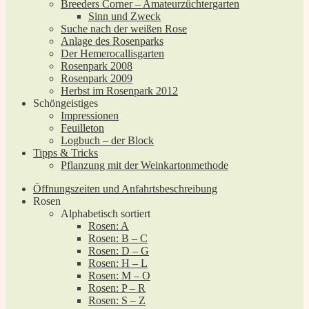
Breeders Corner – Amateurzüchtergarten
Sinn und Zweck
Suche nach der weißen Rose
Anlage des Rosenparks
Der Hemerocallisgarten
Rosenpark 2008
Rosenpark 2009
Herbst im Rosenpark 2012
Schöngeistiges
Impressionen
Feuilleton
Logbuch – der Block
Tipps & Tricks
Pflanzung mit der Weinkartonmethode
Öffnungszeiten und Anfahrtsbeschreibung
Rosen
Alphabetisch sortiert
Rosen: A
Rosen: B – C
Rosen: D – G
Rosen: H – L
Rosen: M – O
Rosen: P – R
Rosen: S – Z