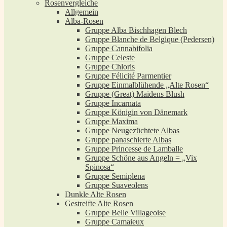
Rosenvergleiche
Allgemein
Alba-Rosen
Gruppe Alba Bischhagen Blech
Gruppe Blanche de Belgique (Pedersen)
Gruppe Cannabifolia
Gruppe Celeste
Gruppe Chloris
Gruppe Félicité Parmentier
Gruppe Einmalblühende „Alte Rosen“
Gruppe (Great) Maidens Blush
Gruppe Incarnata
Gruppe Königin von Dänemark
Gruppe Maxima
Gruppe Neugezüchtete Albas
Gruppe panaschierte Albas
Gruppe Princesse de Lamballe
Gruppe Schöne aus Angeln = „Vix
Spinosa“
Gruppe Semiplena
Gruppe Suaveolens
Dunkle Alte Rosen
Gestreifte Alte Rosen
Gruppe Belle Villageoise
Gruppe Camaieux