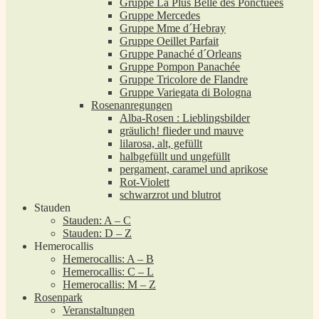
Gruppe La Plus Belle des Ponctuées
Gruppe Mercedes
Gruppe Mme d´Hebray
Gruppe Oeillet Parfait
Gruppe Panaché d´Orleans
Gruppe Pompon Panachée
Gruppe Tricolore de Flandre
Gruppe Variegata di Bologna
Rosenanregungen
Alba-Rosen : Lieblingsbilder
gräulich! flieder und mauve
lilarosa, alt, gefüllt
halbgefüllt und ungefüllt
pergament, caramel und aprikose
Rot-Violett
schwarzrot und blutrot
Stauden
Stauden: A – C
Stauden: D – Z
Hemerocallis
Hemerocallis: A – B
Hemerocallis: C – L
Hemerocallis: M – Z
Rosenpark
Veranstaltungen