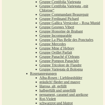
Gruppe Centifolia Variegata
Gruppe Centifolia Variegata „mit
Chlorose“
Gruppe Commandant Beaurepair
Gruppe Ferdinand Pichard
Gruppe Gallica Versicolor – Rosa Munid
Gruppe Georges Vibert
Gruppe Honorine de Brabant
Gruppe Incomparable
Gruppe La Plus Belle des Ponctuées
Gruppe Mercedes
Gruppe Mme d´Hebray
Gruppe Oeillet Parfait
Gruppe Panaché d´Orleans
Gruppe Pompon Panachée
Gruppe Tricolore de Flandre
Gruppe Variegata di Bologna
Rosenanregungen
Alba-Rosen : Lieblingsbilder
gräulich! flieder und mauve
lilarosa, alt, gefüllt
halbgefüllt und ungefüllt
pergament, caramel und aprikose
Rot-Violett
schwarzrot und blutrot