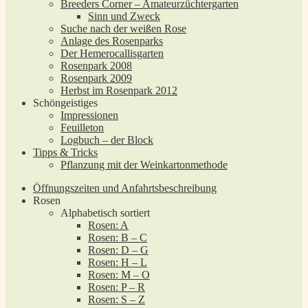
Breeders Corner – Amateurzüchtergarten
Sinn und Zweck
Suche nach der weißen Rose
Anlage des Rosenparks
Der Hemerocallisgarten
Rosenpark 2008
Rosenpark 2009
Herbst im Rosenpark 2012
Schöngeistiges
Impressionen
Feuilleton
Logbuch – der Block
Tipps & Tricks
Pflanzung mit der Weinkartonmethode
Öffnungszeiten und Anfahrtsbeschreibung
Rosen
Alphabetisch sortiert
Rosen: A
Rosen: B – C
Rosen: D – G
Rosen: H – L
Rosen: M – O
Rosen: P – R
Rosen: S – Z