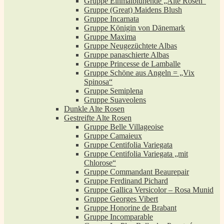
Gruppe Einmalblühende „Alte Rosen“
Gruppe (Great) Maidens Blush
Gruppe Incarnata
Gruppe Königin von Dänemark
Gruppe Maxima
Gruppe Neugezüchtete Albas
Gruppe panaschierte Albas
Gruppe Princesse de Lamballe
Gruppe Schöne aus Angeln = „Vix
Spinosa“
Gruppe Semiplena
Gruppe Suaveolens
Dunkle Alte Rosen
Gestreifte Alte Rosen
Gruppe Belle Villageoise
Gruppe Camaieux
Gruppe Centifolia Variegata
Gruppe Centifolia Variegata „mit
Chlorose“
Gruppe Commandant Beaurepair
Gruppe Ferdinand Pichard
Gruppe Gallica Versicolor – Rosa Munid
Gruppe Georges Vibert
Gruppe Honorine de Brabant
Gruppe Incomparable