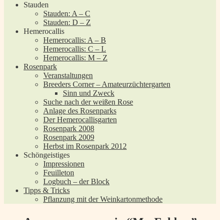
Stauden
Stauden: A – C
Stauden: D – Z
Hemerocallis
Hemerocallis: A – B
Hemerocallis: C – L
Hemerocallis: M – Z
Rosenpark
Veranstaltungen
Breeders Corner – Amateurzüchtergarten
Sinn und Zweck
Suche nach der weißen Rose
Anlage des Rosenparks
Der Hemerocallisgarten
Rosenpark 2008
Rosenpark 2009
Herbst im Rosenpark 2012
Schöngeistiges
Impressionen
Feuilleton
Logbuch – der Block
Tipps & Tricks
Pflanzung mit der Weinkartonmethode