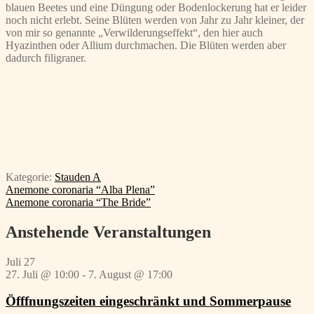
blauen Beetes und eine Düngung oder Bodenlockerung hat er leider
noch nicht erlebt. Seine Blüten werden von Jahr zu Jahr kleiner, der
von mir so genannte „Verwilderungseffekt“, den hier auch
Hyazinthen oder Allium durchmachen. Die Blüten werden aber
dadurch filigraner.
Kategorie:
Stauden A
Beitragsnavigation
Vorheriger
Anemone coronaria “Alba Plena”
Beitrag:
Nächster
Anemone coronaria “The Bride”
Beitrag:
Anstehende Veranstaltungen
Juli
27
27. Juli @ 10:00
-
7. August @ 17:00
Öfffnungszeiten eingeschränkt und Sommerpause