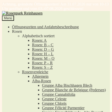
Achtung, geänderte Öffnungszeiten! Am 31.07.2026 nur von 10-13
Uhr geöffnet und vom 03.-07.08.2026 geschlossen!
Zur
Zum
Navigation
Inhalt
Menü
springen
springen
Öffnungszeiten und Anfahrtsbeschreibung
Rosen
Alphabetisch sortiert
Rosen: A
Rosen: B – C
Rosen: D – G
Rosen: H – L
Rosen: M – O
Rosen: P – R
Rosen: S – Z
Rosenvergleiche
Allgemein
Alba-Rosen
Gruppe Alba Bischhagen Blech
Gruppe Blanche de Belgique (Pedersen)
Gruppe Cannabifolia
Gruppe Celeste
Gruppe Chloris
Gruppe Félicité Parmentier