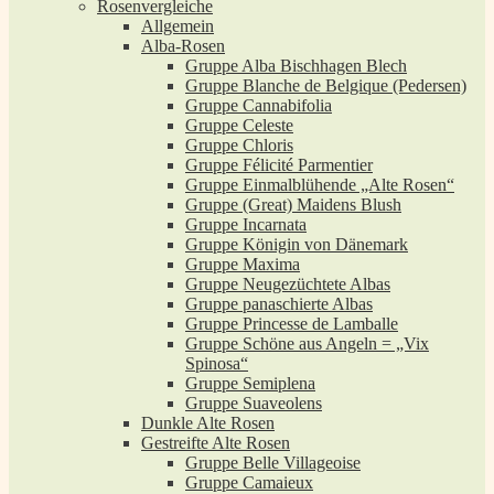
Rosenvergleiche
Allgemein
Alba-Rosen
Gruppe Alba Bischhagen Blech
Gruppe Blanche de Belgique (Pedersen)
Gruppe Cannabifolia
Gruppe Celeste
Gruppe Chloris
Gruppe Félicité Parmentier
Gruppe Einmalblühende „Alte Rosen“
Gruppe (Great) Maidens Blush
Gruppe Incarnata
Gruppe Königin von Dänemark
Gruppe Maxima
Gruppe Neugezüchtete Albas
Gruppe panaschierte Albas
Gruppe Princesse de Lamballe
Gruppe Schöne aus Angeln = „Vix
Spinosa“
Gruppe Semiplena
Gruppe Suaveolens
Dunkle Alte Rosen
Gestreifte Alte Rosen
Gruppe Belle Villageoise
Gruppe Camaieux