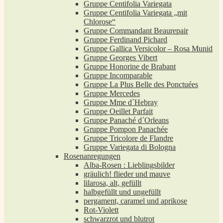
Gruppe Centifolia Variegata
Gruppe Centifolia Variegata „mit
Chlorose“
Gruppe Commandant Beaurepair
Gruppe Ferdinand Pichard
Gruppe Gallica Versicolor – Rosa Munid
Gruppe Georges Vibert
Gruppe Honorine de Brabant
Gruppe Incomparable
Gruppe La Plus Belle des Ponctuées
Gruppe Mercedes
Gruppe Mme d´Hebray
Gruppe Oeillet Parfait
Gruppe Panaché d´Orleans
Gruppe Pompon Panachée
Gruppe Tricolore de Flandre
Gruppe Variegata di Bologna
Rosenanregungen
Alba-Rosen : Lieblingsbilder
gräulich! flieder und mauve
lilarosa, alt, gefüllt
halbgefüllt und ungefüllt
pergament, caramel und aprikose
Rot-Violett
schwarzrot und blutrot