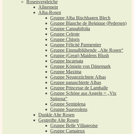
Rosenvergleiche
Allgemein
Alba-Rosen
Gruppe Alba Bischhagen Blech
Gruppe Blanche de Belgique (Pedersen)
Gruppe Cannabifolia
Gruppe Celeste
Gruppe Chloris
Gruppe Félicité Parmentier
Gruppe Einmalblühende „Alte Rosen“
Gruppe (Great) Maidens Blush
Gruppe Incarnata
Gruppe Königin von Dänemark
Gruppe Maxima
Gruppe Neugezüchtete Albas
Gruppe panaschierte Albas
Gruppe Princesse de Lamballe
Gruppe Schöne aus Angeln = „Vix
Spinosa“
Gruppe Semiplena
Gruppe Suaveolens
Dunkle Alte Rosen
Gestreifte Alte Rosen
Gruppe Belle Villageoise
Gruppe Camaieux