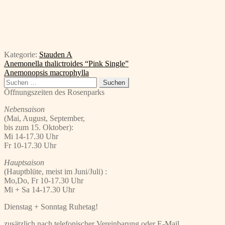
Kategorie:
Stauden A
Beitragsnavigation
Vorheriger
Anemonella thalictroides “Pink Single”
Beitrag:
Nächster
Anemonopsis macrophylla
Beitrag:
Suchen
nach:
Öffnungszeiten des Rosenparks
Nebensaison
(Mai, August, September,
bis zum 15. Oktober):
Mi 14-17.30 Uhr
Fr 10-17.30 Uhr
Hauptsaison
(Hauptblüte, meist im Juni/Juli) :
Mo,Do, Fr 10-17.30 Uhr
Mi + Sa 14-17.30 Uhr
Dienstag + Sonntag Ruhetag!
zusätzlich nach telefonischer Vereinbarung oder E-Mail.