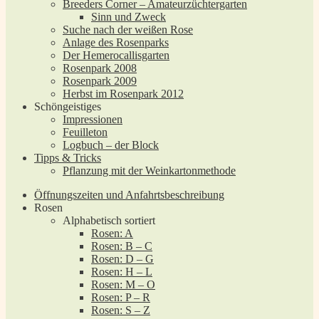
Breeders Corner – Amateurzüchtergarten
Sinn und Zweck
Suche nach der weißen Rose
Anlage des Rosenparks
Der Hemerocallisgarten
Rosenpark 2008
Rosenpark 2009
Herbst im Rosenpark 2012
Schöngeistiges
Impressionen
Feuilleton
Logbuch – der Block
Tipps & Tricks
Pflanzung mit der Weinkartonmethode
Öffnungszeiten und Anfahrtsbeschreibung
Rosen
Alphabetisch sortiert
Rosen: A
Rosen: B – C
Rosen: D – G
Rosen: H – L
Rosen: M – O
Rosen: P – R
Rosen: S – Z