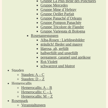
Gruppe La Plus Belle des Ponctuées
Gruppe Mercedes
Gruppe Mme d´Hebray
Gruppe Oeillet Parfait
Gruppe Panaché d´Orleans
Gruppe Pompon Panachée
Gruppe Tricolore de Flandre
Gruppe Variegata di Bologna
Rosenanregungen
Alba-Rosen : Lieblingsbilder
gräulich! flieder und mauve
lilarosa, alt, gefüllt
halbgefüllt und ungefüllt
pergament, caramel und aprikose
Rot-Violett
schwarzrot und blutrot
Stauden
Stauden: A – C
Stauden: D – Z
Hemerocallis
Hemerocallis: A – B
Hemerocallis: C – L
Hemerocallis: M – Z
Rosenpark
Veranstaltungen