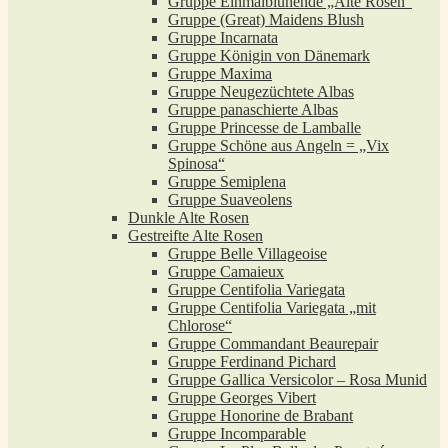
Gruppe Einmalblühende „Alte Rosen“
Gruppe (Great) Maidens Blush
Gruppe Incarnata
Gruppe Königin von Dänemark
Gruppe Maxima
Gruppe Neugezüchtete Albas
Gruppe panaschierte Albas
Gruppe Princesse de Lamballe
Gruppe Schöne aus Angeln = „Vix
Spinosa“
Gruppe Semiplena
Gruppe Suaveolens
Dunkle Alte Rosen
Gestreifte Alte Rosen
Gruppe Belle Villageoise
Gruppe Camaieux
Gruppe Centifolia Variegata
Gruppe Centifolia Variegata „mit
Chlorose“
Gruppe Commandant Beaurepair
Gruppe Ferdinand Pichard
Gruppe Gallica Versicolor – Rosa Munid
Gruppe Georges Vibert
Gruppe Honorine de Brabant
Gruppe Incomparable