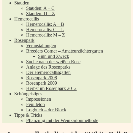
Stauden
Stauden: A – C
Stauden: D – Z
Hemerocallis
Hemerocallis: A – B
Hemerocallis: C – L
Hemerocallis: M – Z
Rosenpark
Veranstaltungen
Breeders Corner – Amateurzüchtergarten
Sinn und Zweck
Suche nach der weißen Rose
Anlage des Rosenparks
Der Hemerocallisgarten
Rosenpark 2008
Rosenpark 2009
Herbst im Rosenpark 2012
Schöngeistiges
Impressionen
Feuilleton
Logbuch – der Block
Tipps & Tricks
Pflanzung mit der Weinkartonmethode