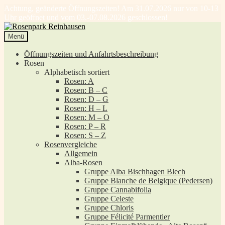
Achtung, geänderte Öffnungszeiten! Am 31.07.2026 nur von 10-13
Uhr geöffnet und vom 03.-07.08.2026 geschlossen!
Zur
Zum
Navigation
Inhalt
Menü
springen
springen
Öffnungszeiten und Anfahrtsbeschreibung
Rosen
Alphabetisch sortiert
Rosen: A
Rosen: B – C
Rosen: D – G
Rosen: H – L
Rosen: M – O
Rosen: P – R
Rosen: S – Z
Rosenvergleiche
Allgemein
Alba-Rosen
Gruppe Alba Bischhagen Blech
Gruppe Blanche de Belgique (Pedersen)
Gruppe Cannabifolia
Gruppe Celeste
Gruppe Chloris
Gruppe Félicité Parmentier