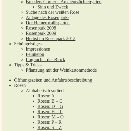
Breeders Corner – Amateurzüchtergarten
Sinn und Zweck
Suche nach der weißen Rose
Anlage des Rosenparks
Der Hemerocallisgarten
Rosenpark 2008
Rosenpark 2009
Herbst im Rosenpark 2012
Schöngeistiges
Impressionen
Feuilleton
Logbuch – der Block
Tipps & Tricks
Pflanzung mit der Weinkartonmethode
Öffnungszeiten und Anfahrtsbeschreibung
Rosen
Alphabetisch sortiert
Rosen: A
Rosen: B – C
Rosen: D – G
Rosen: H – L
Rosen: M – O
Rosen: P – R
Rosen: S – Z