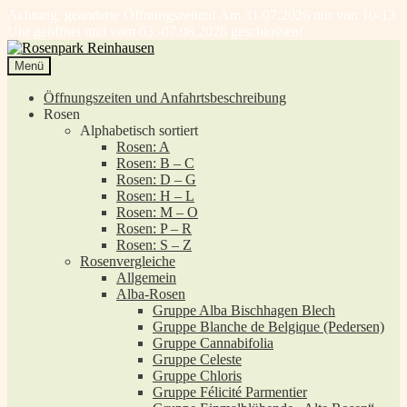
Achtung, geänderte Öffnungszeiten! Am 31.07.2026 nur von 10-13
Uhr geöffnet und vom 03.-07.08.2026 geschlossen!
Zur
Zum
Navigation
Inhalt
Menü
springen
springen
Öffnungszeiten und Anfahrtsbeschreibung
Rosen
Alphabetisch sortiert
Rosen: A
Rosen: B – C
Rosen: D – G
Rosen: H – L
Rosen: M – O
Rosen: P – R
Rosen: S – Z
Rosenvergleiche
Allgemein
Alba-Rosen
Gruppe Alba Bischhagen Blech
Gruppe Blanche de Belgique (Pedersen)
Gruppe Cannabifolia
Gruppe Celeste
Gruppe Chloris
Gruppe Félicité Parmentier