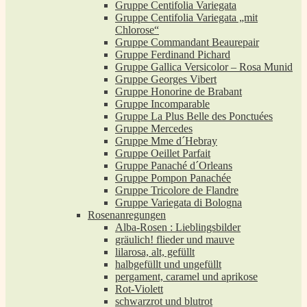
Gruppe Centifolia Variegata
Gruppe Centifolia Variegata „mit
Chlorose“
Gruppe Commandant Beaurepair
Gruppe Ferdinand Pichard
Gruppe Gallica Versicolor – Rosa Munid
Gruppe Georges Vibert
Gruppe Honorine de Brabant
Gruppe Incomparable
Gruppe La Plus Belle des Ponctuées
Gruppe Mercedes
Gruppe Mme d´Hebray
Gruppe Oeillet Parfait
Gruppe Panaché d´Orleans
Gruppe Pompon Panachée
Gruppe Tricolore de Flandre
Gruppe Variegata di Bologna
Rosenanregungen
Alba-Rosen : Lieblingsbilder
gräulich! flieder und mauve
lilarosa, alt, gefüllt
halbgefüllt und ungefüllt
pergament, caramel und aprikose
Rot-Violett
schwarzrot und blutrot