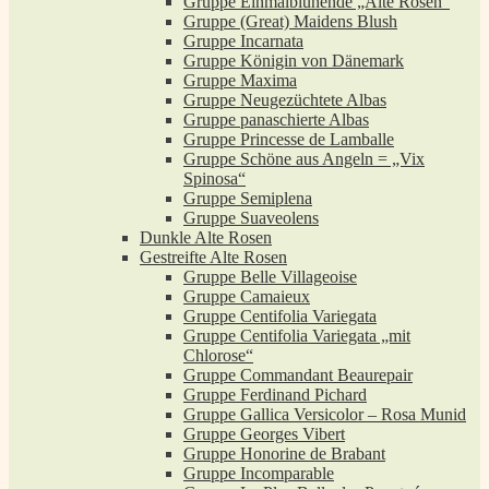
Gruppe Einmalblühende „Alte Rosen“
Gruppe (Great) Maidens Blush
Gruppe Incarnata
Gruppe Königin von Dänemark
Gruppe Maxima
Gruppe Neugezüchtete Albas
Gruppe panaschierte Albas
Gruppe Princesse de Lamballe
Gruppe Schöne aus Angeln = „Vix
Spinosa“
Gruppe Semiplena
Gruppe Suaveolens
Dunkle Alte Rosen
Gestreifte Alte Rosen
Gruppe Belle Villageoise
Gruppe Camaieux
Gruppe Centifolia Variegata
Gruppe Centifolia Variegata „mit
Chlorose“
Gruppe Commandant Beaurepair
Gruppe Ferdinand Pichard
Gruppe Gallica Versicolor – Rosa Munid
Gruppe Georges Vibert
Gruppe Honorine de Brabant
Gruppe Incomparable