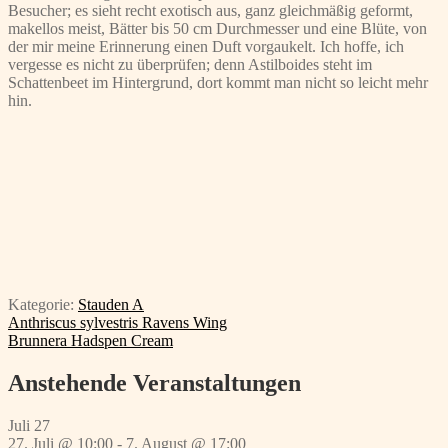
Besucher; es sieht recht exotisch aus, ganz gleichmäßig geformt,
makellos meist, Bätter bis 50 cm Durchmesser und eine Blüte, von
der mir meine Erinnerung einen Duft vorgaukelt. Ich hoffe, ich
vergesse es nicht zu überprüfen; denn Astilboides steht im
Schattenbeet im Hintergrund, dort kommt man nicht so leicht mehr
hin.
Kategorie:
Stauden A
Beitragsnavigation
Vorheriger
Anthriscus sylvestris Ravens Wing
Beitrag:
Nächster
Brunnera Hadspen Cream
Beitrag:
Anstehende Veranstaltungen
Juli
27
27. Juli @ 10:00
-
7. August @ 17:00