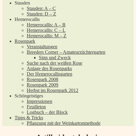
Stauden
Stauden: A – C
Stauden: D – Z
Hemerocallis
Hemerocallis: A – B
Hemerocallis: C – L
Hemerocallis: M – Z
Rosenpark
Veranstaltungen
Breeders Corner – Amateurzüchtergarten
Sinn und Zweck
Suche nach der weißen Rose
Anlage des Rosenparks
Der Hemerocallisgarten
Rosenpark 2008
Rosenpark 2009
Herbst im Rosenpark 2012
Schöngeistiges
Impressionen
Feuilleton
Logbuch – der Block
Tipps & Tricks
Pflanzung mit der Weinkartonmethode