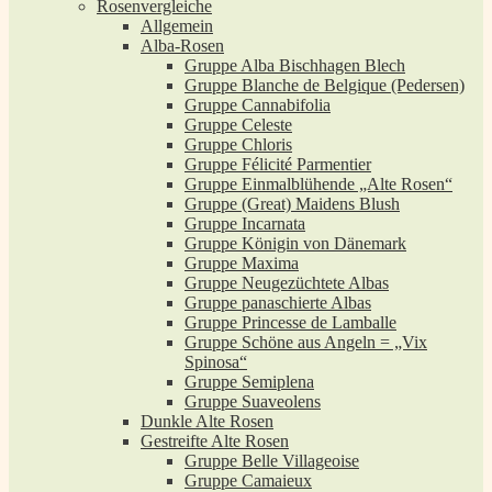
Rosenvergleiche
Allgemein
Alba-Rosen
Gruppe Alba Bischhagen Blech
Gruppe Blanche de Belgique (Pedersen)
Gruppe Cannabifolia
Gruppe Celeste
Gruppe Chloris
Gruppe Félicité Parmentier
Gruppe Einmalblühende „Alte Rosen“
Gruppe (Great) Maidens Blush
Gruppe Incarnata
Gruppe Königin von Dänemark
Gruppe Maxima
Gruppe Neugezüchtete Albas
Gruppe panaschierte Albas
Gruppe Princesse de Lamballe
Gruppe Schöne aus Angeln = „Vix
Spinosa“
Gruppe Semiplena
Gruppe Suaveolens
Dunkle Alte Rosen
Gestreifte Alte Rosen
Gruppe Belle Villageoise
Gruppe Camaieux