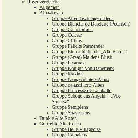
Rosenvergleiche
Allgemein
Alba-Rosen
Gruppe Alba Bischhagen Blech
Gruppe Blanche de Belgique (Pedersen)
Gruppe Cannabifolia
Gruppe Celeste
Gruppe Chloris
Gruppe Félicité Parmentier
Gruppe Einmalblühende „Alte Rosen“
Gruppe (Great) Maidens Blush
Gruppe Incarnata
Gruppe Königin von Dänemark
Gruppe Maxima
Gruppe Neugezüchtete Albas
Gruppe panaschierte Albas
Gruppe Princesse de Lamballe
Gruppe Schöne aus Angeln = „Vix
Spinosa“
Gruppe Semiplena
Gruppe Suaveolens
Dunkle Alte Rosen
Gestreifte Alte Rosen
Gruppe Belle Villageoise
Gruppe Camaieux