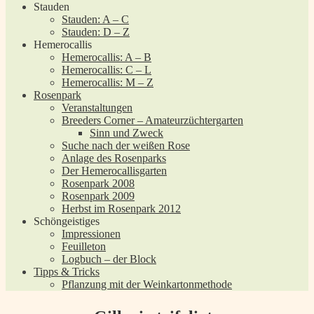
Stauden
Stauden: A – C
Stauden: D – Z
Hemerocallis
Hemerocallis: A – B
Hemerocallis: C – L
Hemerocallis: M – Z
Rosenpark
Veranstaltungen
Breeders Corner – Amateurzüchtergarten
Sinn und Zweck
Suche nach der weißen Rose
Anlage des Rosenparks
Der Hemerocallisgarten
Rosenpark 2008
Rosenpark 2009
Herbst im Rosenpark 2012
Schöngeistiges
Impressionen
Feuilleton
Logbuch – der Block
Tipps & Tricks
Pflanzung mit der Weinkartonmethode