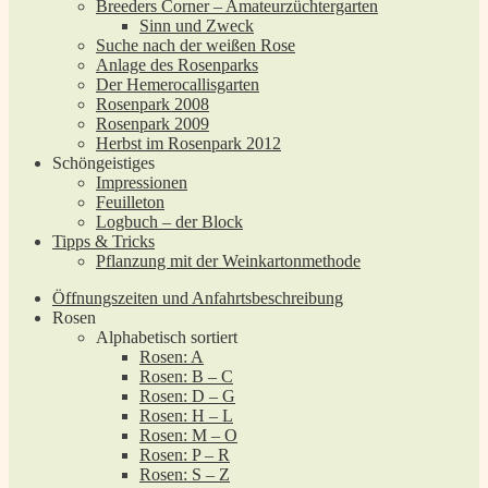
Breeders Corner – Amateurzüchtergarten
Sinn und Zweck
Suche nach der weißen Rose
Anlage des Rosenparks
Der Hemerocallisgarten
Rosenpark 2008
Rosenpark 2009
Herbst im Rosenpark 2012
Schöngeistiges
Impressionen
Feuilleton
Logbuch – der Block
Tipps & Tricks
Pflanzung mit der Weinkartonmethode
Öffnungszeiten und Anfahrtsbeschreibung
Rosen
Alphabetisch sortiert
Rosen: A
Rosen: B – C
Rosen: D – G
Rosen: H – L
Rosen: M – O
Rosen: P – R
Rosen: S – Z