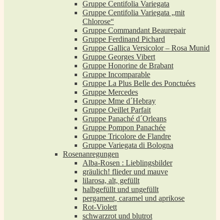
Gruppe Centifolia Variegata
Gruppe Centifolia Variegata „mit
Chlorose“
Gruppe Commandant Beaurepair
Gruppe Ferdinand Pichard
Gruppe Gallica Versicolor – Rosa Munid
Gruppe Georges Vibert
Gruppe Honorine de Brabant
Gruppe Incomparable
Gruppe La Plus Belle des Ponctuées
Gruppe Mercedes
Gruppe Mme d´Hebray
Gruppe Oeillet Parfait
Gruppe Panaché d´Orleans
Gruppe Pompon Panachée
Gruppe Tricolore de Flandre
Gruppe Variegata di Bologna
Rosenanregungen
Alba-Rosen : Lieblingsbilder
gräulich! flieder und mauve
lilarosa, alt, gefüllt
halbgefüllt und ungefüllt
pergament, caramel und aprikose
Rot-Violett
schwarzrot und blutrot