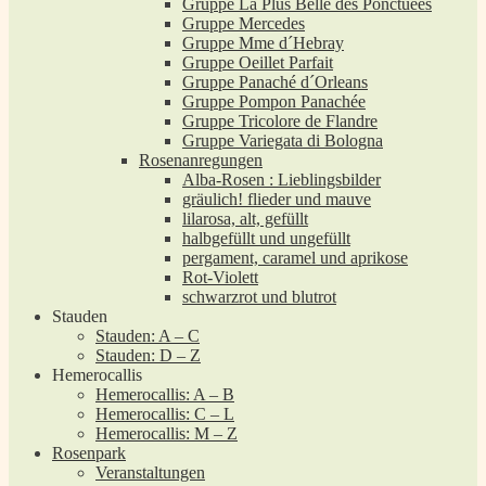
Gruppe La Plus Belle des Ponctuées
Gruppe Mercedes
Gruppe Mme d´Hebray
Gruppe Oeillet Parfait
Gruppe Panaché d´Orleans
Gruppe Pompon Panachée
Gruppe Tricolore de Flandre
Gruppe Variegata di Bologna
Rosenanregungen
Alba-Rosen : Lieblingsbilder
gräulich! flieder und mauve
lilarosa, alt, gefüllt
halbgefüllt und ungefüllt
pergament, caramel und aprikose
Rot-Violett
schwarzrot und blutrot
Stauden
Stauden: A – C
Stauden: D – Z
Hemerocallis
Hemerocallis: A – B
Hemerocallis: C – L
Hemerocallis: M – Z
Rosenpark
Veranstaltungen