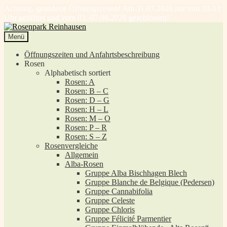
Achtung, geänderte Öffnungszeiten! Am 31.07.2026 nur von 10-13
Uhr geöffnet und vom 03.-07.08.2026 geschlossen!
Zur
Zum
Navigation
Inhalt
Menü
springen
springen
Öffnungszeiten und Anfahrtsbeschreibung
Rosen
Alphabetisch sortiert
Rosen: A
Rosen: B – C
Rosen: D – G
Rosen: H – L
Rosen: M – O
Rosen: P – R
Rosen: S – Z
Rosenvergleiche
Allgemein
Alba-Rosen
Gruppe Alba Bischhagen Blech
Gruppe Blanche de Belgique (Pedersen)
Gruppe Cannabifolia
Gruppe Celeste
Gruppe Chloris
Gruppe Félicité Parmentier