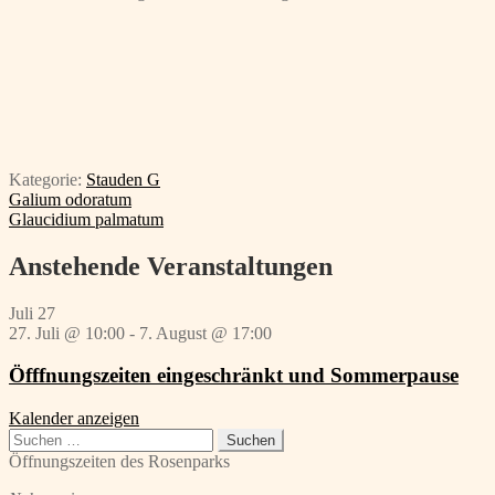
Kategorie:
Stauden G
Beitragsnavigation
Vorheriger
Galium odoratum
Beitrag:
Nächster
Glaucidium palmatum
Beitrag:
Anstehende Veranstaltungen
Juli
27
27. Juli @ 10:00
-
7. August @ 17:00
Öfffnungszeiten eingeschränkt und Sommerpause
Kalender anzeigen
Suchen
nach:
Öffnungszeiten des Rosenparks