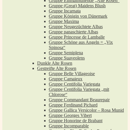
Gruppe Einmalblühende „Alte Rosen“
Gruppe (Great) Maidens Blush
Gruppe Incarnata
Gruppe Königin von Dänemark
Gruppe Maxima
Gruppe Neugezüchtete Albas
Gruppe panaschierte Albas
Gruppe Princesse de Lamballe
Gruppe Schöne aus Angeln = „Vix
Spinosa“
Gruppe Semiplena
Gruppe Suaveolens
Dunkle Alte Rosen
Gestreifte Alte Rosen
Gruppe Belle Villageoise
Gruppe Camaieux
Gruppe Centifolia Variegata
Gruppe Centifolia Variegata „mit
Chlorose“
Gruppe Commandant Beaurepair
Gruppe Ferdinand Pichard
Gruppe Gallica Versicolor – Rosa Munid
Gruppe Georges Vibert
Gruppe Honorine de Brabant
Gruppe Incomparable