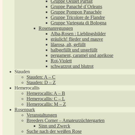
Gruppe Oeillet Parfait
Gruppe Panaché d´Orleans
Gruppe Pompon Panachée
Gruppe Tricolore de Flandre
Gruppe Variegata di Bologna
Rosenanregungen
Alba-Rosen : Lieblingsbilder
gräulich! flieder und mauve
lilarosa, alt, gefüllt
halbgefüllt und ungefüllt
pergament, caramel und aprikose
Rot-Violett
schwarzrot und blutrot
Stauden
Stauden: A – C
Stauden: D – Z
Hemerocallis
Hemerocallis: A – B
Hemerocallis: C – L
Hemerocallis: M – Z
Rosenpark
Veranstaltungen
Breeders Corner – Amateurzüchtergarten
Sinn und Zweck
Suche nach der weißen Rose