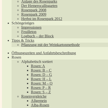
Anlage des Rosenparks
Der Hemerocallisgarten
Rosenpark 2008
Rosenpark 2009
Herbst im Rosenpark 2012
Schöngeistiges
Impressionen
Feuilleton
Logbuch – der Block
Tipps & Tricks
Pflanzung mit der Weinkartonmethode
Öffnungszeiten und Anfahrtsbeschreibung
Rosen
Alphabetisch sortiert
Rosen: A
Rosen: B – C
Rosen: D – G
Rosen: H – L
Rosen: M – O
Rosen: P – R
Rosen: S – Z
Rosenvergleiche
Allgemein
Alba-Rosen