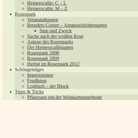
Hemerocallis: C – L
Hemerocallis: M – Z
Rosenpark
Veranstaltungen
Breeders Corner – Amateurzüchtergarten
Sinn und Zweck
Suche nach der weißen Rose
Anlage des Rosenparks
Der Hemerocallisgarten
Rosenpark 2008
Rosenpark 2009
Herbst im Rosenpark 2012
Schöngeistiges
Impressionen
Feuilleton
Logbuch – der Block
Tipps & Tricks
Pflanzung mit der Weinkartonmethode