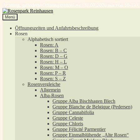
Achtung, geänderte Öffnungszeiten! Am 31.07.2026 nur von 10-13 U
Zur
Zum
Navigation
Inhalt
Menü
springen
springen
Öffnungszeiten und Anfahrtsbeschreibung
Rosen
Alphabetisch sortiert
Rosen: A
Rosen: B – C
Rosen: D – G
Rosen: H – L
Rosen: M – O
Rosen: P – R
Rosen: S – Z
Rosenvergleiche
Allgemein
Alba-Rosen
Gruppe Alba Bischhagen Blech
Gruppe Blanche de Belgique (Pedersen)
Gruppe Cannabifolia
Gruppe Celeste
Gruppe Chloris
Gruppe Félicité Parmentier
Gruppe Einmalblühende „Alte Rosen“