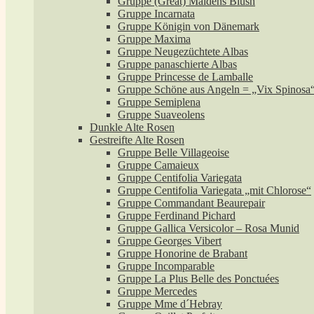
Gruppe (Great) Maidens Blush
Gruppe Incarnata
Gruppe Königin von Dänemark
Gruppe Maxima
Gruppe Neugezüchtete Albas
Gruppe panaschierte Albas
Gruppe Princesse de Lamballe
Gruppe Schöne aus Angeln = „Vix Spinosa
Gruppe Semiplena
Gruppe Suaveolens
Dunkle Alte Rosen
Gestreifte Alte Rosen
Gruppe Belle Villageoise
Gruppe Camaieux
Gruppe Centifolia Variegata
Gruppe Centifolia Variegata „mit Chlorose“
Gruppe Commandant Beaurepair
Gruppe Ferdinand Pichard
Gruppe Gallica Versicolor – Rosa Munid
Gruppe Georges Vibert
Gruppe Honorine de Brabant
Gruppe Incomparable
Gruppe La Plus Belle des Ponctuées
Gruppe Mercedes
Gruppe Mme d´Hebray