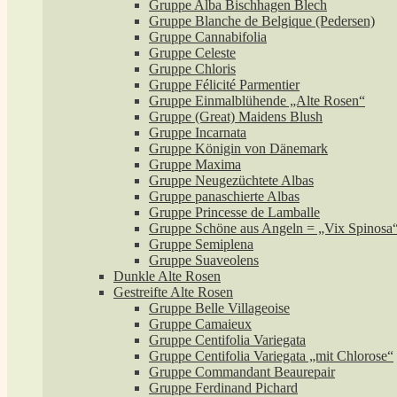
Gruppe Alba Bischhagen Blech
Gruppe Blanche de Belgique (Pedersen)
Gruppe Cannabifolia
Gruppe Celeste
Gruppe Chloris
Gruppe Félicité Parmentier
Gruppe Einmalblühende „Alte Rosen“
Gruppe (Great) Maidens Blush
Gruppe Incarnata
Gruppe Königin von Dänemark
Gruppe Maxima
Gruppe Neugezüchtete Albas
Gruppe panaschierte Albas
Gruppe Princesse de Lamballe
Gruppe Schöne aus Angeln = „Vix Spinosa
Gruppe Semiplena
Gruppe Suaveolens
Dunkle Alte Rosen
Gestreifte Alte Rosen
Gruppe Belle Villageoise
Gruppe Camaieux
Gruppe Centifolia Variegata
Gruppe Centifolia Variegata „mit Chlorose“
Gruppe Commandant Beaurepair
Gruppe Ferdinand Pichard