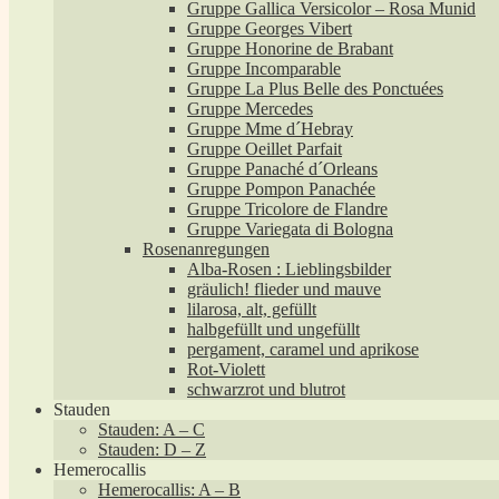
Gruppe Gallica Versicolor – Rosa Munid
Gruppe Georges Vibert
Gruppe Honorine de Brabant
Gruppe Incomparable
Gruppe La Plus Belle des Ponctuées
Gruppe Mercedes
Gruppe Mme d´Hebray
Gruppe Oeillet Parfait
Gruppe Panaché d´Orleans
Gruppe Pompon Panachée
Gruppe Tricolore de Flandre
Gruppe Variegata di Bologna
Rosenanregungen
Alba-Rosen : Lieblingsbilder
gräulich! flieder und mauve
lilarosa, alt, gefüllt
halbgefüllt und ungefüllt
pergament, caramel und aprikose
Rot-Violett
schwarzrot und blutrot
Stauden
Stauden: A – C
Stauden: D – Z
Hemerocallis
Hemerocallis: A – B