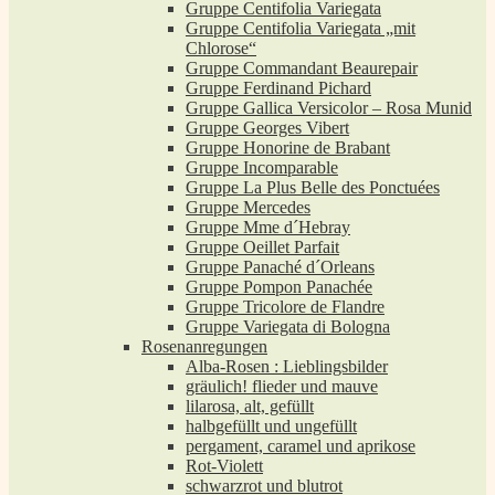
Gruppe Centifolia Variegata
Gruppe Centifolia Variegata „mit
Chlorose“
Gruppe Commandant Beaurepair
Gruppe Ferdinand Pichard
Gruppe Gallica Versicolor – Rosa Munid
Gruppe Georges Vibert
Gruppe Honorine de Brabant
Gruppe Incomparable
Gruppe La Plus Belle des Ponctuées
Gruppe Mercedes
Gruppe Mme d´Hebray
Gruppe Oeillet Parfait
Gruppe Panaché d´Orleans
Gruppe Pompon Panachée
Gruppe Tricolore de Flandre
Gruppe Variegata di Bologna
Rosenanregungen
Alba-Rosen : Lieblingsbilder
gräulich! flieder und mauve
lilarosa, alt, gefüllt
halbgefüllt und ungefüllt
pergament, caramel und aprikose
Rot-Violett
schwarzrot und blutrot