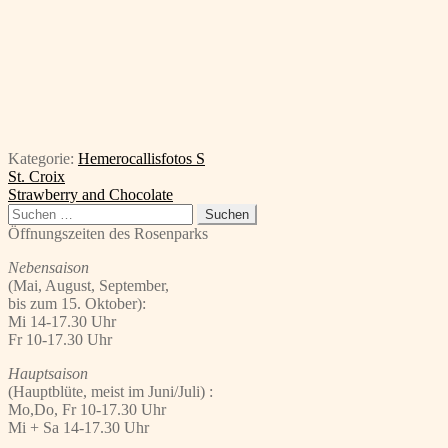
Kategorie:
Hemerocallisfotos S
Beitragsnavigation
Vorheriger
St. Croix
Beitrag:
Nächster
Strawberry and Chocolate
Beitrag:
Suchen
nach:
Öffnungszeiten des Rosenparks
Nebensaison
(Mai, August, September,
bis zum 15. Oktober):
Mi 14-17.30 Uhr
Fr 10-17.30 Uhr
Hauptsaison
(Hauptblüte, meist im Juni/Juli) :
Mo,Do, Fr 10-17.30 Uhr
Mi + Sa 14-17.30 Uhr