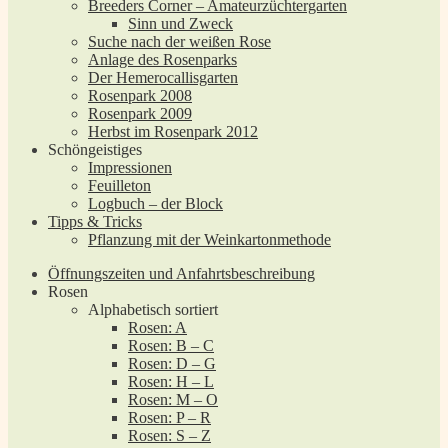
Breeders Corner – Amateurzüchtergarten
Sinn und Zweck
Suche nach der weißen Rose
Anlage des Rosenparks
Der Hemerocallisgarten
Rosenpark 2008
Rosenpark 2009
Herbst im Rosenpark 2012
Schöngeistiges
Impressionen
Feuilleton
Logbuch – der Block
Tipps & Tricks
Pflanzung mit der Weinkartonmethode
Öffnungszeiten und Anfahrtsbeschreibung
Rosen
Alphabetisch sortiert
Rosen: A
Rosen: B – C
Rosen: D – G
Rosen: H – L
Rosen: M – O
Rosen: P – R
Rosen: S – Z