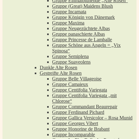
Gruppe Einmalblühende „Alte Rosen“
Gruppe (Great) Maidens Blush
Gruppe Incarnata
Gruppe Königin von Dänemark
Gruppe Maxima
Gruppe Neugezüchtete Albas
Gruppe panaschierte Albas
Gruppe Princesse de Lamballe
Gruppe Schöne aus Angeln = „Vix
Spinosa“
Gruppe Semiplena
Gruppe Suaveolens
Dunkle Alte Rosen
Gestreifte Alte Rosen
Gruppe Belle Villageoise
Gruppe Camaieux
Gruppe Centifolia Variegata
Gruppe Centifolia Variegata „mit
Chlorose“
Gruppe Commandant Beaurepair
Gruppe Ferdinand Pichard
Gruppe Gallica Versicolor – Rosa Munid
Gruppe Georges Vibert
Gruppe Honorine de Brabant
Gruppe Incomparable