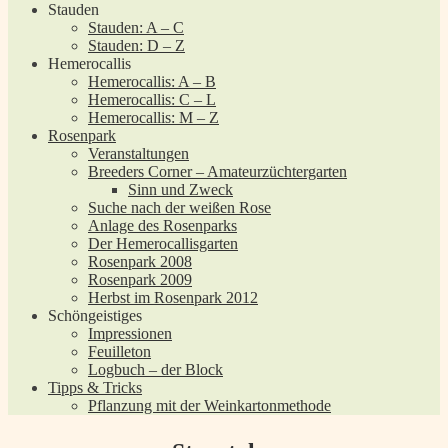
Stauden
Stauden: A – C
Stauden: D – Z
Hemerocallis
Hemerocallis: A – B
Hemerocallis: C – L
Hemerocallis: M – Z
Rosenpark
Veranstaltungen
Breeders Corner – Amateurzüchtergarten
Sinn und Zweck
Suche nach der weißen Rose
Anlage des Rosenparks
Der Hemerocallisgarten
Rosenpark 2008
Rosenpark 2009
Herbst im Rosenpark 2012
Schöngeistiges
Impressionen
Feuilleton
Logbuch – der Block
Tipps & Tricks
Pflanzung mit der Weinkartonmethode