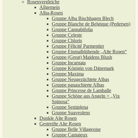
Rosenvergleiche
Allgemein
Alba-Rosen
Gruppe Alba Bischhagen Blech
Gruppe Blanche de Belgique (Pedersen)
Gruppe Cannabifolia
Gruppe Celeste
Gruppe Chloris
Gruppe Félicité Parmentier
Gruppe Einmalblühende „Alte Rosen“
Gruppe (Great) Maidens Blush
Gruppe Incarnata
Gruppe Königin von Dänemark
Gruppe Maxima
Gruppe Neugezüchtete Albas
Gruppe panaschierte Albas
Gruppe Princesse de Lamballe
Gruppe Schöne aus Angeln = „Vix
Spinosa“
Gruppe Semiplena
Gruppe Suaveolens
Dunkle Alte Rosen
Gestreifte Alte Rosen
Gruppe Belle Villageoise
Gruppe Camaieux