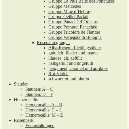
Gruppe La Plus Belle des Ponctuées
Gruppe Mercedes
Gruppe Mme d´Hebray
Gruppe Oeillet Parfait
Gruppe Panaché d´Orleans
Gruppe Pompon Panachée
Gruppe Tricolore de Flandre
Gruppe Variegata di Bologna
Rosenanregungen
Alba-Rosen : Lieblingsbilder
gräulich! flieder und mauve
lilarosa, alt, gefüllt
halbgefüllt und ungefüllt
pergament, caramel und aprikose
Rot-Violett
schwarzrot und blutrot
Stauden
Stauden: A – C
Stauden: D – Z
Hemerocallis
Hemerocallis: A – B
Hemerocallis: C – L
Hemerocallis: M – Z
Rosenpark
Veranstaltungen