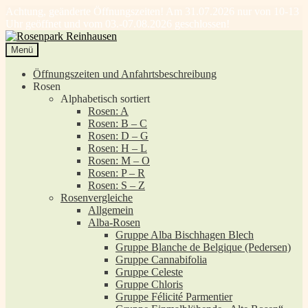
Achtung, geänderte Öffnungszeiten! Am 31.07.2026 nur von 10-13
Uhr geöffnet und vom 03.-07.08.2026 geschlossen!
Zur
Zum
Navigation
Inhalt
Menü
springen
springen
Öffnungszeiten und Anfahrtsbeschreibung
Rosen
Alphabetisch sortiert
Rosen: A
Rosen: B – C
Rosen: D – G
Rosen: H – L
Rosen: M – O
Rosen: P – R
Rosen: S – Z
Rosenvergleiche
Allgemein
Alba-Rosen
Gruppe Alba Bischhagen Blech
Gruppe Blanche de Belgique (Pedersen)
Gruppe Cannabifolia
Gruppe Celeste
Gruppe Chloris
Gruppe Félicité Parmentier