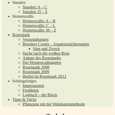
Stauden
Stauden: A – C
Stauden: D – Z
Hemerocallis
Hemerocallis: A – B
Hemerocallis: C – L
Hemerocallis: M – Z
Rosenpark
Veranstaltungen
Breeders Corner – Amateurzüchtergarten
Sinn und Zweck
Suche nach der weißen Rose
Anlage des Rosenparks
Der Hemerocallisgarten
Rosenpark 2008
Rosenpark 2009
Herbst im Rosenpark 2012
Schöngeistiges
Impressionen
Feuilleton
Logbuch – der Block
Tipps & Tricks
Pflanzung mit der Weinkartonmethode