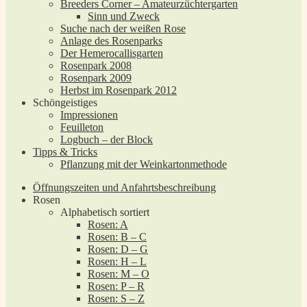
Breeders Corner – Amateurzüchtergarten
Sinn und Zweck
Suche nach der weißen Rose
Anlage des Rosenparks
Der Hemerocallisgarten
Rosenpark 2008
Rosenpark 2009
Herbst im Rosenpark 2012
Schöngeistiges
Impressionen
Feuilleton
Logbuch – der Block
Tipps & Tricks
Pflanzung mit der Weinkartonmethode
Öffnungszeiten und Anfahrtsbeschreibung
Rosen
Alphabetisch sortiert
Rosen: A
Rosen: B – C
Rosen: D – G
Rosen: H – L
Rosen: M – O
Rosen: P – R
Rosen: S – Z