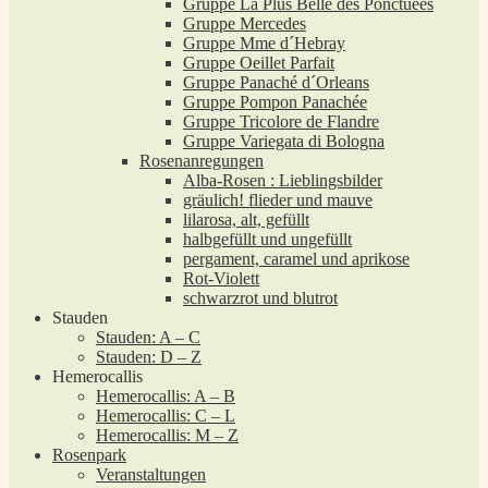
Gruppe La Plus Belle des Ponctuées
Gruppe Mercedes
Gruppe Mme d´Hebray
Gruppe Oeillet Parfait
Gruppe Panaché d´Orleans
Gruppe Pompon Panachée
Gruppe Tricolore de Flandre
Gruppe Variegata di Bologna
Rosenanregungen
Alba-Rosen : Lieblingsbilder
gräulich! flieder und mauve
lilarosa, alt, gefüllt
halbgefüllt und ungefüllt
pergament, caramel und aprikose
Rot-Violett
schwarzrot und blutrot
Stauden
Stauden: A – C
Stauden: D – Z
Hemerocallis
Hemerocallis: A – B
Hemerocallis: C – L
Hemerocallis: M – Z
Rosenpark
Veranstaltungen