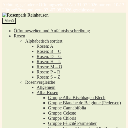
Achtung, geänderte Öffnungszeiten! Am 31.07.2026 nur von 10-13
Uhr geöffnet und vom 03.-07.08.2026 geschlossen!
Zur
Zum
Navigation
Inhalt
Menü
springen
springen
Öffnungszeiten und Anfahrtsbeschreibung
Rosen
Alphabetisch sortiert
Rosen: A
Rosen: B – C
Rosen: D – G
Rosen: H – L
Rosen: M – O
Rosen: P – R
Rosen: S – Z
Rosenvergleiche
Allgemein
Alba-Rosen
Gruppe Alba Bischhagen Blech
Gruppe Blanche de Belgique (Pedersen)
Gruppe Cannabifolia
Gruppe Celeste
Gruppe Chloris
Gruppe Félicité Parmentier