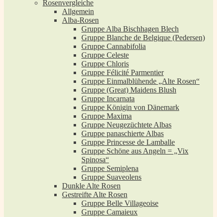
Rosenvergleiche
Allgemein
Alba-Rosen
Gruppe Alba Bischhagen Blech
Gruppe Blanche de Belgique (Pedersen)
Gruppe Cannabifolia
Gruppe Celeste
Gruppe Chloris
Gruppe Félicité Parmentier
Gruppe Einmalblühende „Alte Rosen“
Gruppe (Great) Maidens Blush
Gruppe Incarnata
Gruppe Königin von Dänemark
Gruppe Maxima
Gruppe Neugezüchtete Albas
Gruppe panaschierte Albas
Gruppe Princesse de Lamballe
Gruppe Schöne aus Angeln = „Vix
Spinosa“
Gruppe Semiplena
Gruppe Suaveolens
Dunkle Alte Rosen
Gestreifte Alte Rosen
Gruppe Belle Villageoise
Gruppe Camaieux