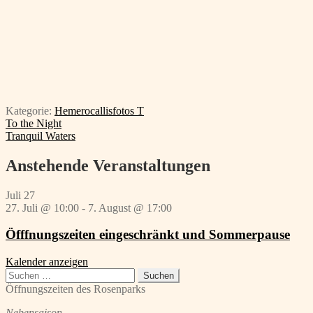
Kategorie:
Hemerocallisfotos T
Beitragsnavigation
Vorheriger
To the Night
Beitrag:
Nächster
Tranquil Waters
Beitrag:
Anstehende Veranstaltungen
Juli
27
27. Juli @ 10:00
-
7. August @ 17:00
Öfffnungszeiten eingeschränkt und Sommerpause
Kalender anzeigen
Suchen
nach:
Öffnungszeiten des Rosenparks
Nebensaison