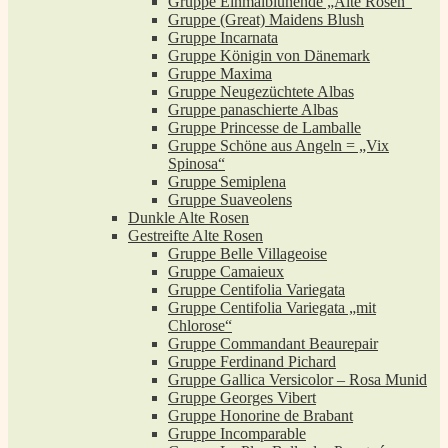
Gruppe Einmalblühende „Alte Rosen“
Gruppe (Great) Maidens Blush
Gruppe Incarnata
Gruppe Königin von Dänemark
Gruppe Maxima
Gruppe Neugezüchtete Albas
Gruppe panaschierte Albas
Gruppe Princesse de Lamballe
Gruppe Schöne aus Angeln = „Vix
Spinosa“
Gruppe Semiplena
Gruppe Suaveolens
Dunkle Alte Rosen
Gestreifte Alte Rosen
Gruppe Belle Villageoise
Gruppe Camaieux
Gruppe Centifolia Variegata
Gruppe Centifolia Variegata „mit
Chlorose“
Gruppe Commandant Beaurepair
Gruppe Ferdinand Pichard
Gruppe Gallica Versicolor – Rosa Munid
Gruppe Georges Vibert
Gruppe Honorine de Brabant
Gruppe Incomparable