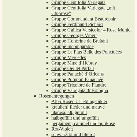
Gruppe Centifolia Variegata
Gruppe Centifolia Variegata „mit
Chlorose“
Gruppe Commandant Beaurepair
Gruppe Ferdinand Pichard
Gruppe Gallica Versicolor – Rosa Munid
Gruppe Georges Vibert
Gruppe Honorine de Brabant
Gruppe Incomparable
Gruppe La Plus Belle des Ponctuées
Gruppe Mercedes
Gruppe Mme d´Hebray
Gruppe Oeillet Parfait
Gruppe Panaché d´Orleans
Gruppe Pompon Panachée
Gruppe Tricolore de Flandre
Gruppe Variegata di Bologna
Rosenanregungen
Alba-Rosen : Lieblingsbilder
gräulich! flieder und mauve
lilarosa, alt, gefüllt
halbgefüllt und ungefüllt
pergament, caramel und aprikose
Rot-Violett
schwarzrot und blutrot