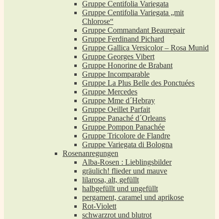
Gruppe Centifolia Variegata
Gruppe Centifolia Variegata „mit
Chlorose“
Gruppe Commandant Beaurepair
Gruppe Ferdinand Pichard
Gruppe Gallica Versicolor – Rosa Munid
Gruppe Georges Vibert
Gruppe Honorine de Brabant
Gruppe Incomparable
Gruppe La Plus Belle des Ponctuées
Gruppe Mercedes
Gruppe Mme d´Hebray
Gruppe Oeillet Parfait
Gruppe Panaché d´Orleans
Gruppe Pompon Panachée
Gruppe Tricolore de Flandre
Gruppe Variegata di Bologna
Rosenanregungen
Alba-Rosen : Lieblingsbilder
gräulich! flieder und mauve
lilarosa, alt, gefüllt
halbgefüllt und ungefüllt
pergament, caramel und aprikose
Rot-Violett
schwarzrot und blutrot