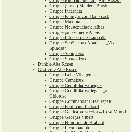
Gruppe Einmalblühende „Alte Rosen“
Gruppe (Great) Maidens Blush
Gruppe Incarnata
Gruppe Königin von Dänemark
Gruppe Maxima
Gruppe Neugezüchtete Albas
Gruppe panaschierte Albas
Gruppe Princesse de Lamballe
Gruppe Schöne aus Angeln = „Vix
Spinosa“
Gruppe Semiplena
Gruppe Suaveolens
Dunkle Alte Rosen
Gestreifte Alte Rosen
Gruppe Belle Villageoise
Gruppe Camaieux
Gruppe Centifolia Variegata
Gruppe Centifolia Variegata „mit
Chlorose“
Gruppe Commandant Beaurepair
Gruppe Ferdinand Pichard
Gruppe Gallica Versicolor – Rosa Munid
Gruppe Georges Vibert
Gruppe Honorine de Brabant
Gruppe Incomparable