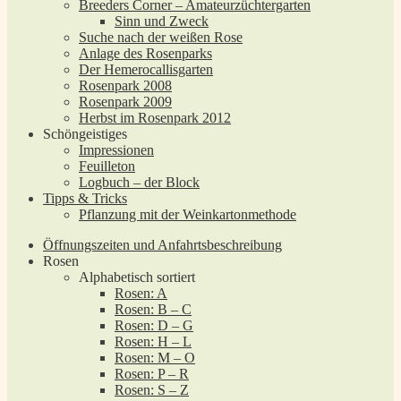
Breeders Corner – Amateurzüchtergarten
Sinn und Zweck
Suche nach der weißen Rose
Anlage des Rosenparks
Der Hemerocallisgarten
Rosenpark 2008
Rosenpark 2009
Herbst im Rosenpark 2012
Schöngeistiges
Impressionen
Feuilleton
Logbuch – der Block
Tipps & Tricks
Pflanzung mit der Weinkartonmethode
Öffnungszeiten und Anfahrtsbeschreibung
Rosen
Alphabetisch sortiert
Rosen: A
Rosen: B – C
Rosen: D – G
Rosen: H – L
Rosen: M – O
Rosen: P – R
Rosen: S – Z