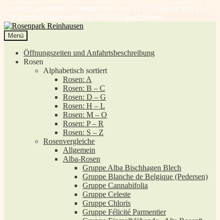
Achtung, geänderte Öffnungszeiten! Am 31.07.2026 nur von 10-13
Uhr geöffnet und vom 03.-07.08.2026 geschlossen!
Zur
Zum
Navigation
Inhalt
Menü
springen
springen
Öffnungszeiten und Anfahrtsbeschreibung
Rosen
Alphabetisch sortiert
Rosen: A
Rosen: B – C
Rosen: D – G
Rosen: H – L
Rosen: M – O
Rosen: P – R
Rosen: S – Z
Rosenvergleiche
Allgemein
Alba-Rosen
Gruppe Alba Bischhagen Blech
Gruppe Blanche de Belgique (Pedersen)
Gruppe Cannabifolia
Gruppe Celeste
Gruppe Chloris
Gruppe Félicité Parmentier