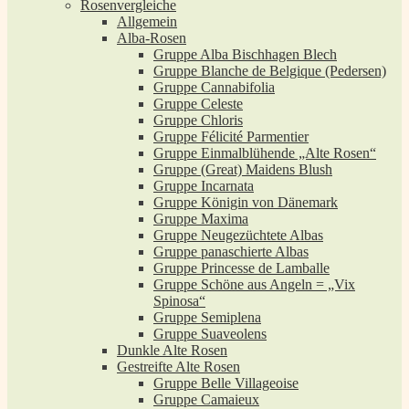
Rosenvergleiche
Allgemein
Alba-Rosen
Gruppe Alba Bischhagen Blech
Gruppe Blanche de Belgique (Pedersen)
Gruppe Cannabifolia
Gruppe Celeste
Gruppe Chloris
Gruppe Félicité Parmentier
Gruppe Einmalblühende „Alte Rosen“
Gruppe (Great) Maidens Blush
Gruppe Incarnata
Gruppe Königin von Dänemark
Gruppe Maxima
Gruppe Neugezüchtete Albas
Gruppe panaschierte Albas
Gruppe Princesse de Lamballe
Gruppe Schöne aus Angeln = „Vix
Spinosa“
Gruppe Semiplena
Gruppe Suaveolens
Dunkle Alte Rosen
Gestreifte Alte Rosen
Gruppe Belle Villageoise
Gruppe Camaieux