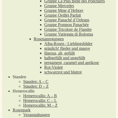
Gruppe La Plus Belle des Ponctuées
Gruppe Mercedes
Gruppe Mme d´Hebray
Gruppe Oeillet Parfait
Gruppe Panaché d´Orleans
Gruppe Pompon Panachée
Gruppe Tricolore de Flandre
Gruppe Variegata di Bologna
Rosenanregungen
Alba-Rosen : Lieblingsbilder
gräulich! flieder und mauve
lilarosa, alt, gefüllt
halbgefüllt und ungefüllt
pergament, caramel und aprikose
Rot-Violett
schwarzrot und blutrot
Stauden
Stauden: A – C
Stauden: D – Z
Hemerocallis
Hemerocallis: A – B
Hemerocallis: C – L
Hemerocallis: M – Z
Rosenpark
Veranstaltungen