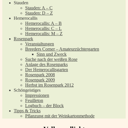
Stauden
Stauden: A – C
Stauden: D – Z
Hemerocallis
Hemerocallis: A – B
Hemerocallis: C – L
Hemerocallis: M – Z
Rosenpark
Veranstaltungen
Breeders Corner – Amateurzüchtergarten
Sinn und Zweck
Suche nach der weißen Rose
Anlage des Rosenparks
Der Hemerocallisgarten
Rosenpark 2008
Rosenpark 2009
Herbst im Rosenpark 2012
Schöngeistiges
Impressionen
Feuilleton
Logbuch – der Block
Tipps & Tricks
Pflanzung mit der Weinkartonmethode