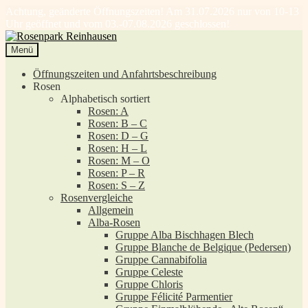
Achtung, geänderte Öffnungszeiten! Am 31.07.2026 nur von 10-13
Uhr geöffnet und vom 03.-07.08.2026 geschlossen!
Zur
Zum
Navigation
Inhalt
Menü
springen
springen
Öffnungszeiten und Anfahrtsbeschreibung
Rosen
Alphabetisch sortiert
Rosen: A
Rosen: B – C
Rosen: D – G
Rosen: H – L
Rosen: M – O
Rosen: P – R
Rosen: S – Z
Rosenvergleiche
Allgemein
Alba-Rosen
Gruppe Alba Bischhagen Blech
Gruppe Blanche de Belgique (Pedersen)
Gruppe Cannabifolia
Gruppe Celeste
Gruppe Chloris
Gruppe Félicité Parmentier