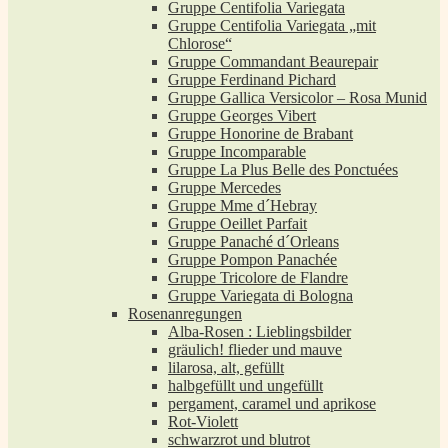
Gruppe Centifolia Variegata
Gruppe Centifolia Variegata „mit
Chlorose“
Gruppe Commandant Beaurepair
Gruppe Ferdinand Pichard
Gruppe Gallica Versicolor – Rosa Munid
Gruppe Georges Vibert
Gruppe Honorine de Brabant
Gruppe Incomparable
Gruppe La Plus Belle des Ponctuées
Gruppe Mercedes
Gruppe Mme d´Hebray
Gruppe Oeillet Parfait
Gruppe Panaché d´Orleans
Gruppe Pompon Panachée
Gruppe Tricolore de Flandre
Gruppe Variegata di Bologna
Rosenanregungen
Alba-Rosen : Lieblingsbilder
gräulich! flieder und mauve
lilarosa, alt, gefüllt
halbgefüllt und ungefüllt
pergament, caramel und aprikose
Rot-Violett
schwarzrot und blutrot