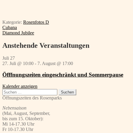
Kategorie:
Rosenfotos D
Beitragsnavigation
Vorheriger
Cubana
Beitrag:
Nächster
Diamond Jubilee
Beitrag:
Anstehende Veranstaltungen
Juli
27
27. Juli @ 10:00
-
7. August @ 17:00
Öfffnungszeiten eingeschränkt und Sommerpause
Kalender anzeigen
Suchen
nach:
Öffnungszeiten des Rosenparks
Nebensaison
(Mai, August, September,
bis zum 15. Oktober):
Mi 14-17.30 Uhr
Fr 10-17.30 Uhr