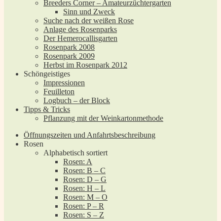
Breeders Corner – Amateurzüchtergarten
Sinn und Zweck
Suche nach der weißen Rose
Anlage des Rosenparks
Der Hemerocallisgarten
Rosenpark 2008
Rosenpark 2009
Herbst im Rosenpark 2012
Schöngeistiges
Impressionen
Feuilleton
Logbuch – der Block
Tipps & Tricks
Pflanzung mit der Weinkartonmethode
Öffnungszeiten und Anfahrtsbeschreibung
Rosen
Alphabetisch sortiert
Rosen: A
Rosen: B – C
Rosen: D – G
Rosen: H – L
Rosen: M – O
Rosen: P – R
Rosen: S – Z