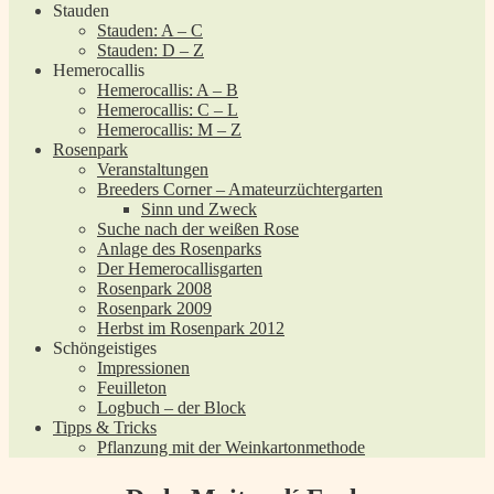
Stauden
Stauden: A – C
Stauden: D – Z
Hemerocallis
Hemerocallis: A – B
Hemerocallis: C – L
Hemerocallis: M – Z
Rosenpark
Veranstaltungen
Breeders Corner – Amateurzüchtergarten
Sinn und Zweck
Suche nach der weißen Rose
Anlage des Rosenparks
Der Hemerocallisgarten
Rosenpark 2008
Rosenpark 2009
Herbst im Rosenpark 2012
Schöngeistiges
Impressionen
Feuilleton
Logbuch – der Block
Tipps & Tricks
Pflanzung mit der Weinkartonmethode