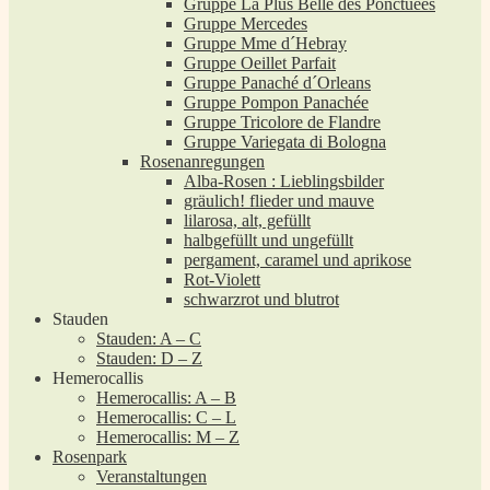
Gruppe La Plus Belle des Ponctuées
Gruppe Mercedes
Gruppe Mme d´Hebray
Gruppe Oeillet Parfait
Gruppe Panaché d´Orleans
Gruppe Pompon Panachée
Gruppe Tricolore de Flandre
Gruppe Variegata di Bologna
Rosenanregungen
Alba-Rosen : Lieblingsbilder
gräulich! flieder und mauve
lilarosa, alt, gefüllt
halbgefüllt und ungefüllt
pergament, caramel und aprikose
Rot-Violett
schwarzrot und blutrot
Stauden
Stauden: A – C
Stauden: D – Z
Hemerocallis
Hemerocallis: A – B
Hemerocallis: C – L
Hemerocallis: M – Z
Rosenpark
Veranstaltungen