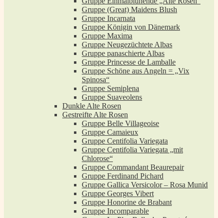
Gruppe Einmalblühende „Alte Rosen“
Gruppe (Great) Maidens Blush
Gruppe Incarnata
Gruppe Königin von Dänemark
Gruppe Maxima
Gruppe Neugezüchtete Albas
Gruppe panaschierte Albas
Gruppe Princesse de Lamballe
Gruppe Schöne aus Angeln = „Vix
Spinosa“
Gruppe Semiplena
Gruppe Suaveolens
Dunkle Alte Rosen
Gestreifte Alte Rosen
Gruppe Belle Villageoise
Gruppe Camaieux
Gruppe Centifolia Variegata
Gruppe Centifolia Variegata „mit
Chlorose“
Gruppe Commandant Beaurepair
Gruppe Ferdinand Pichard
Gruppe Gallica Versicolor – Rosa Munid
Gruppe Georges Vibert
Gruppe Honorine de Brabant
Gruppe Incomparable