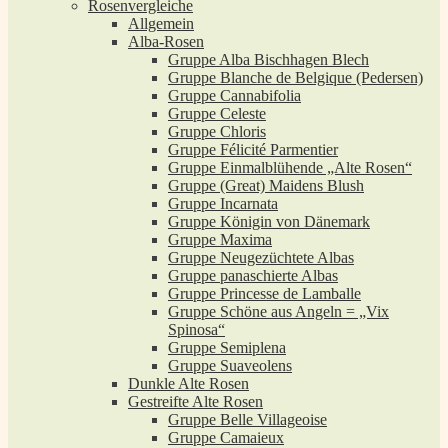
Rosenvergleiche
Allgemein
Alba-Rosen
Gruppe Alba Bischhagen Blech
Gruppe Blanche de Belgique (Pedersen)
Gruppe Cannabifolia
Gruppe Celeste
Gruppe Chloris
Gruppe Félicité Parmentier
Gruppe Einmalblühende „Alte Rosen“
Gruppe (Great) Maidens Blush
Gruppe Incarnata
Gruppe Königin von Dänemark
Gruppe Maxima
Gruppe Neugezüchtete Albas
Gruppe panaschierte Albas
Gruppe Princesse de Lamballe
Gruppe Schöne aus Angeln = „Vix
Spinosa“
Gruppe Semiplena
Gruppe Suaveolens
Dunkle Alte Rosen
Gestreifte Alte Rosen
Gruppe Belle Villageoise
Gruppe Camaieux