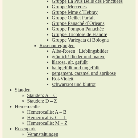
Gruppe La Plus Belle des Ponctuées
Gruppe Mercedes
Gruppe Mme d´Hebray
Gruppe Oeillet Parfait
Gruppe Panaché d´Orleans
Gruppe Pompon Panachée
Gruppe Tricolore de Flandre
Gruppe Variegata di Bologna
Rosenanregungen
Alba-Rosen : Lieblingsbilder
gräulich! flieder und mauve
lilarosa, alt, gefüllt
halbgefüllt und ungefüllt
pergament, caramel und aprikose
Rot-Violett
schwarzrot und blutrot
Stauden
Stauden: A – C
Stauden: D – Z
Hemerocallis
Hemerocallis: A – B
Hemerocallis: C – L
Hemerocallis: M – Z
Rosenpark
Veranstaltungen