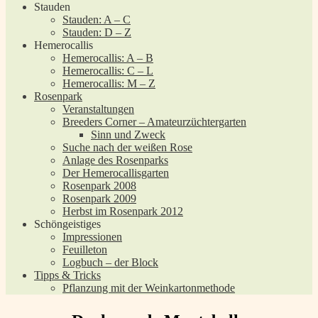
Stauden
Stauden: A – C
Stauden: D – Z
Hemerocallis
Hemerocallis: A – B
Hemerocallis: C – L
Hemerocallis: M – Z
Rosenpark
Veranstaltungen
Breeders Corner – Amateurzüchtergarten
Sinn und Zweck
Suche nach der weißen Rose
Anlage des Rosenparks
Der Hemerocallisgarten
Rosenpark 2008
Rosenpark 2009
Herbst im Rosenpark 2012
Schöngeistiges
Impressionen
Feuilleton
Logbuch – der Block
Tipps & Tricks
Pflanzung mit der Weinkartonmethode