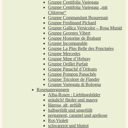
Gruppe Centifolia Variegata
Gruppe Centifolia Variegata „mit
Chlorose“
Gruppe Commandant Beaurepair
Gruppe Ferdinand Pichard
Gruppe Gallica Versicolor – Rosa Munid
Gruppe Georges Vibert
Gruppe Honorine de Brabant
Gruppe Incomparable
Gruppe La Plus Belle des Ponctuées
Gruppe Mercedes
Gruppe Mme d´Hebray
Gruppe Oeillet Parfait
Gruppe Panaché d´Orleans
Gruppe Pompon Panachée
Gruppe Tricolore de Flandre
Gruppe Variegata di Bologna
Rosenanregungen
Alba-Rosen : Lieblingsbilder
gräulich! flieder und mauve
lilarosa, alt, gefüllt
halbgefüllt und ungefüllt
pergament, caramel und aprikose
Rot-Violett
schwarzrot und blutrot