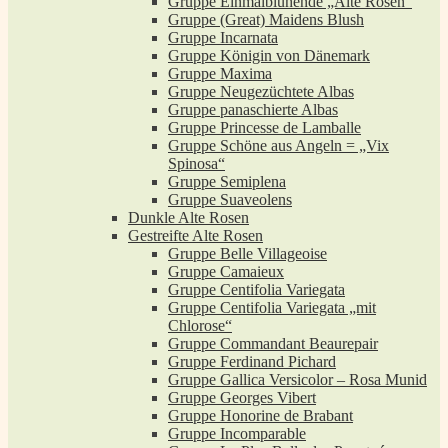
Gruppe Einmalblühende „Alte Rosen“
Gruppe (Great) Maidens Blush
Gruppe Incarnata
Gruppe Königin von Dänemark
Gruppe Maxima
Gruppe Neugezüchtete Albas
Gruppe panaschierte Albas
Gruppe Princesse de Lamballe
Gruppe Schöne aus Angeln = „Vix
Spinosa“
Gruppe Semiplena
Gruppe Suaveolens
Dunkle Alte Rosen
Gestreifte Alte Rosen
Gruppe Belle Villageoise
Gruppe Camaieux
Gruppe Centifolia Variegata
Gruppe Centifolia Variegata „mit
Chlorose“
Gruppe Commandant Beaurepair
Gruppe Ferdinand Pichard
Gruppe Gallica Versicolor – Rosa Munid
Gruppe Georges Vibert
Gruppe Honorine de Brabant
Gruppe Incomparable