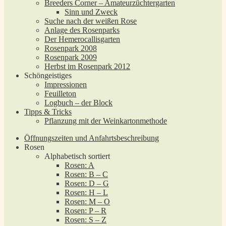
Breeders Corner – Amateurzüchtergarten
Sinn und Zweck
Suche nach der weißen Rose
Anlage des Rosenparks
Der Hemerocallisgarten
Rosenpark 2008
Rosenpark 2009
Herbst im Rosenpark 2012
Schöngeistiges
Impressionen
Feuilleton
Logbuch – der Block
Tipps & Tricks
Pflanzung mit der Weinkartonmethode
Öffnungszeiten und Anfahrtsbeschreibung
Rosen
Alphabetisch sortiert
Rosen: A
Rosen: B – C
Rosen: D – G
Rosen: H – L
Rosen: M – O
Rosen: P – R
Rosen: S – Z