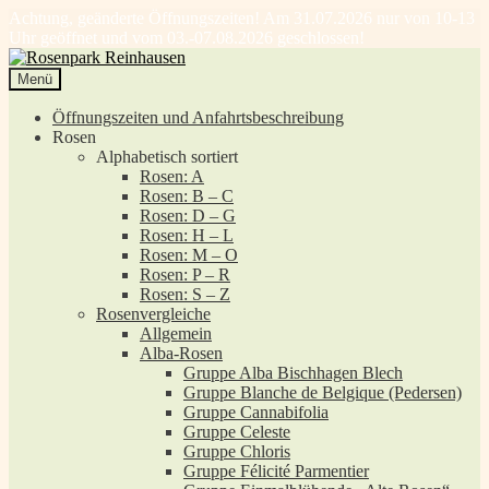
Achtung, geänderte Öffnungszeiten! Am 31.07.2026 nur von 10-13
Uhr geöffnet und vom 03.-07.08.2026 geschlossen!
Zur
Zum
Navigation
Inhalt
Menü
springen
springen
Öffnungszeiten und Anfahrtsbeschreibung
Rosen
Alphabetisch sortiert
Rosen: A
Rosen: B – C
Rosen: D – G
Rosen: H – L
Rosen: M – O
Rosen: P – R
Rosen: S – Z
Rosenvergleiche
Allgemein
Alba-Rosen
Gruppe Alba Bischhagen Blech
Gruppe Blanche de Belgique (Pedersen)
Gruppe Cannabifolia
Gruppe Celeste
Gruppe Chloris
Gruppe Félicité Parmentier