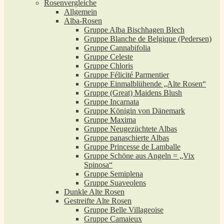
Rosenvergleiche
Allgemein
Alba-Rosen
Gruppe Alba Bischhagen Blech
Gruppe Blanche de Belgique (Pedersen)
Gruppe Cannabifolia
Gruppe Celeste
Gruppe Chloris
Gruppe Félicité Parmentier
Gruppe Einmalblühende „Alte Rosen“
Gruppe (Great) Maidens Blush
Gruppe Incarnata
Gruppe Königin von Dänemark
Gruppe Maxima
Gruppe Neugezüchtete Albas
Gruppe panaschierte Albas
Gruppe Princesse de Lamballe
Gruppe Schöne aus Angeln = „Vix
Spinosa“
Gruppe Semiplena
Gruppe Suaveolens
Dunkle Alte Rosen
Gestreifte Alte Rosen
Gruppe Belle Villageoise
Gruppe Camaieux