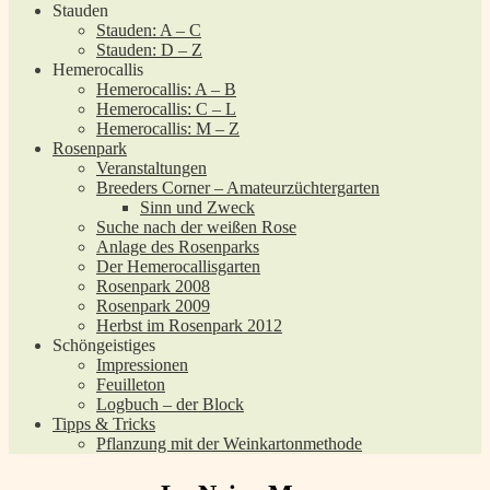
Stauden
Stauden: A – C
Stauden: D – Z
Hemerocallis
Hemerocallis: A – B
Hemerocallis: C – L
Hemerocallis: M – Z
Rosenpark
Veranstaltungen
Breeders Corner – Amateurzüchtergarten
Sinn und Zweck
Suche nach der weißen Rose
Anlage des Rosenparks
Der Hemerocallisgarten
Rosenpark 2008
Rosenpark 2009
Herbst im Rosenpark 2012
Schöngeistiges
Impressionen
Feuilleton
Logbuch – der Block
Tipps & Tricks
Pflanzung mit der Weinkartonmethode