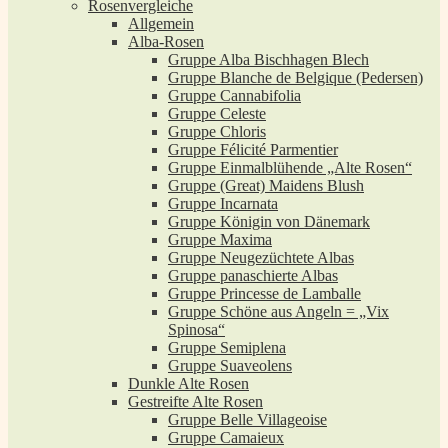
Rosenvergleiche
Allgemein
Alba-Rosen
Gruppe Alba Bischhagen Blech
Gruppe Blanche de Belgique (Pedersen)
Gruppe Cannabifolia
Gruppe Celeste
Gruppe Chloris
Gruppe Félicité Parmentier
Gruppe Einmalblühende „Alte Rosen“
Gruppe (Great) Maidens Blush
Gruppe Incarnata
Gruppe Königin von Dänemark
Gruppe Maxima
Gruppe Neugezüchtete Albas
Gruppe panaschierte Albas
Gruppe Princesse de Lamballe
Gruppe Schöne aus Angeln = „Vix
Spinosa“
Gruppe Semiplena
Gruppe Suaveolens
Dunkle Alte Rosen
Gestreifte Alte Rosen
Gruppe Belle Villageoise
Gruppe Camaieux