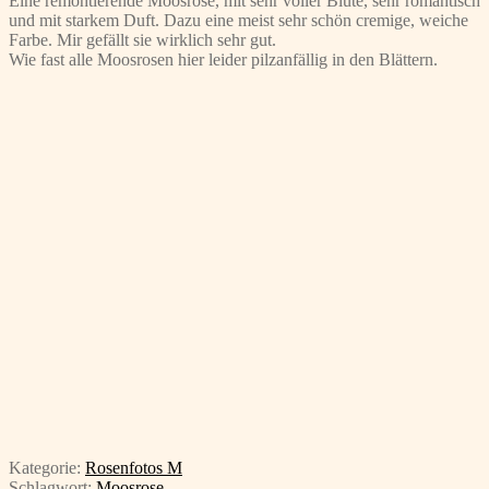
Eine remontierende Moosrose, mit sehr voller Blüte, sehr romantisch
und mit starkem Duft. Dazu eine meist sehr schön cremige, weiche
Farbe. Mir gefällt sie wirklich sehr gut.
Wie fast alle Moosrosen hier leider pilzanfällig in den Blättern.
Kategorie:
Rosenfotos M
Schlagwort:
Moosrose