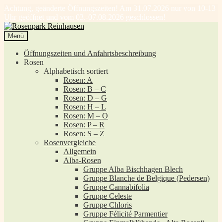
Achtung, geänderte Öffnungszeiten! Am 31.07.2026 nur von 10-13
Uhr geöffnet und vom 03.-07.08.2026 geschlossen!
Zur
Zum
Navigation
Inhalt
Menü
springen
springen
Öffnungszeiten und Anfahrtsbeschreibung
Rosen
Alphabetisch sortiert
Rosen: A
Rosen: B – C
Rosen: D – G
Rosen: H – L
Rosen: M – O
Rosen: P – R
Rosen: S – Z
Rosenvergleiche
Allgemein
Alba-Rosen
Gruppe Alba Bischhagen Blech
Gruppe Blanche de Belgique (Pedersen)
Gruppe Cannabifolia
Gruppe Celeste
Gruppe Chloris
Gruppe Félicité Parmentier