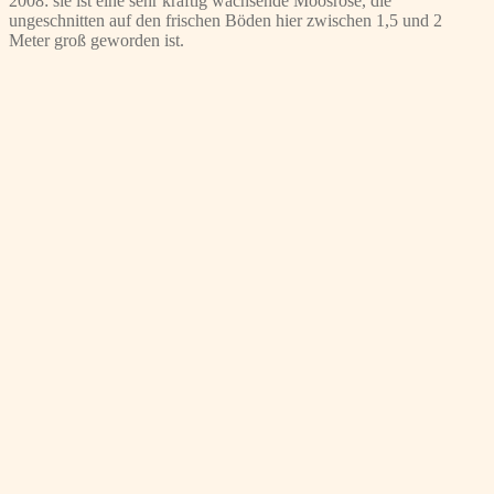
2008: sie ist eine sehr kräftig wachsende Moosrose, die
ungeschnitten auf den frischen Böden hier zwischen 1,5 und 2
Meter groß geworden ist.