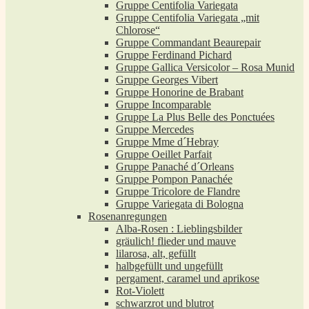
Gruppe Centifolia Variegata
Gruppe Centifolia Variegata „mit
Chlorose“
Gruppe Commandant Beaurepair
Gruppe Ferdinand Pichard
Gruppe Gallica Versicolor – Rosa Munid
Gruppe Georges Vibert
Gruppe Honorine de Brabant
Gruppe Incomparable
Gruppe La Plus Belle des Ponctuées
Gruppe Mercedes
Gruppe Mme d´Hebray
Gruppe Oeillet Parfait
Gruppe Panaché d´Orleans
Gruppe Pompon Panachée
Gruppe Tricolore de Flandre
Gruppe Variegata di Bologna
Rosenanregungen
Alba-Rosen : Lieblingsbilder
gräulich! flieder und mauve
lilarosa, alt, gefüllt
halbgefüllt und ungefüllt
pergament, caramel und aprikose
Rot-Violett
schwarzrot und blutrot