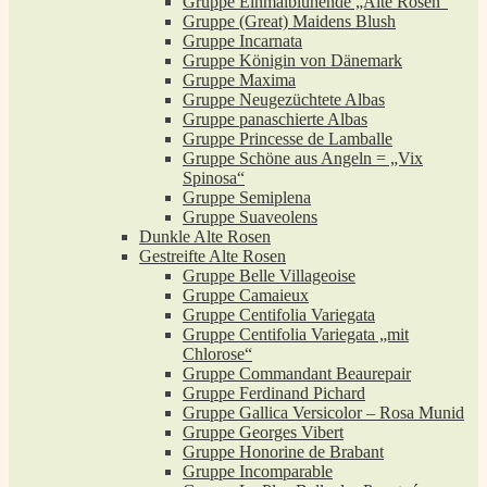
Gruppe Einmalblühende „Alte Rosen“
Gruppe (Great) Maidens Blush
Gruppe Incarnata
Gruppe Königin von Dänemark
Gruppe Maxima
Gruppe Neugezüchtete Albas
Gruppe panaschierte Albas
Gruppe Princesse de Lamballe
Gruppe Schöne aus Angeln = „Vix
Spinosa“
Gruppe Semiplena
Gruppe Suaveolens
Dunkle Alte Rosen
Gestreifte Alte Rosen
Gruppe Belle Villageoise
Gruppe Camaieux
Gruppe Centifolia Variegata
Gruppe Centifolia Variegata „mit
Chlorose“
Gruppe Commandant Beaurepair
Gruppe Ferdinand Pichard
Gruppe Gallica Versicolor – Rosa Munid
Gruppe Georges Vibert
Gruppe Honorine de Brabant
Gruppe Incomparable