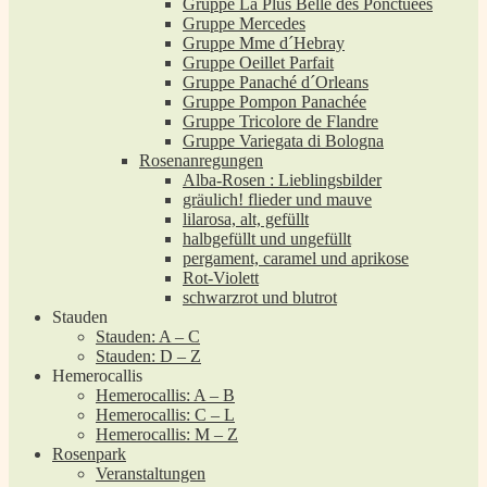
Gruppe La Plus Belle des Ponctuées
Gruppe Mercedes
Gruppe Mme d´Hebray
Gruppe Oeillet Parfait
Gruppe Panaché d´Orleans
Gruppe Pompon Panachée
Gruppe Tricolore de Flandre
Gruppe Variegata di Bologna
Rosenanregungen
Alba-Rosen : Lieblingsbilder
gräulich! flieder und mauve
lilarosa, alt, gefüllt
halbgefüllt und ungefüllt
pergament, caramel und aprikose
Rot-Violett
schwarzrot und blutrot
Stauden
Stauden: A – C
Stauden: D – Z
Hemerocallis
Hemerocallis: A – B
Hemerocallis: C – L
Hemerocallis: M – Z
Rosenpark
Veranstaltungen