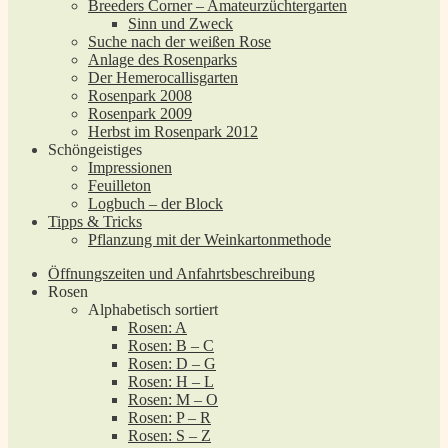
Breeders Corner – Amateurzüchtergarten
Sinn und Zweck
Suche nach der weißen Rose
Anlage des Rosenparks
Der Hemerocallisgarten
Rosenpark 2008
Rosenpark 2009
Herbst im Rosenpark 2012
Schöngeistiges
Impressionen
Feuilleton
Logbuch – der Block
Tipps & Tricks
Pflanzung mit der Weinkartonmethode
Öffnungszeiten und Anfahrtsbeschreibung
Rosen
Alphabetisch sortiert
Rosen: A
Rosen: B – C
Rosen: D – G
Rosen: H – L
Rosen: M – O
Rosen: P – R
Rosen: S – Z