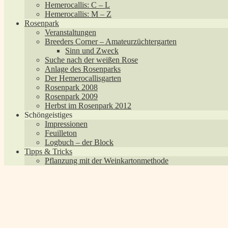
Hemerocallis: C – L
Hemerocallis: M – Z
Rosenpark
Veranstaltungen
Breeders Corner – Amateurzüchtergarten
Sinn und Zweck
Suche nach der weißen Rose
Anlage des Rosenparks
Der Hemerocallisgarten
Rosenpark 2008
Rosenpark 2009
Herbst im Rosenpark 2012
Schöngeistiges
Impressionen
Feuilleton
Logbuch – der Block
Tipps & Tricks
Pflanzung mit der Weinkartonmethode