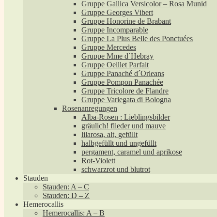
Gruppe Gallica Versicolor – Rosa Munid
Gruppe Georges Vibert
Gruppe Honorine de Brabant
Gruppe Incomparable
Gruppe La Plus Belle des Ponctuées
Gruppe Mercedes
Gruppe Mme d´Hebray
Gruppe Oeillet Parfait
Gruppe Panaché d´Orleans
Gruppe Pompon Panachée
Gruppe Tricolore de Flandre
Gruppe Variegata di Bologna
Rosenanregungen
Alba-Rosen : Lieblingsbilder
gräulich! flieder und mauve
lilarosa, alt, gefüllt
halbgefüllt und ungefüllt
pergament, caramel und aprikose
Rot-Violett
schwarzrot und blutrot
Stauden
Stauden: A – C
Stauden: D – Z
Hemerocallis
Hemerocallis: A – B