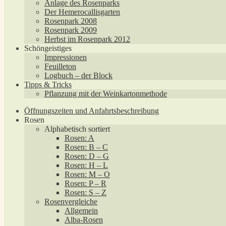
Anlage des Rosenparks
Der Hemerocallisgarten
Rosenpark 2008
Rosenpark 2009
Herbst im Rosenpark 2012
Schöngeistiges
Impressionen
Feuilleton
Logbuch – der Block
Tipps & Tricks
Pflanzung mit der Weinkartonmethode
Öffnungszeiten und Anfahrtsbeschreibung
Rosen
Alphabetisch sortiert
Rosen: A
Rosen: B – C
Rosen: D – G
Rosen: H – L
Rosen: M – O
Rosen: P – R
Rosen: S – Z
Rosenvergleiche
Allgemein
Alba-Rosen