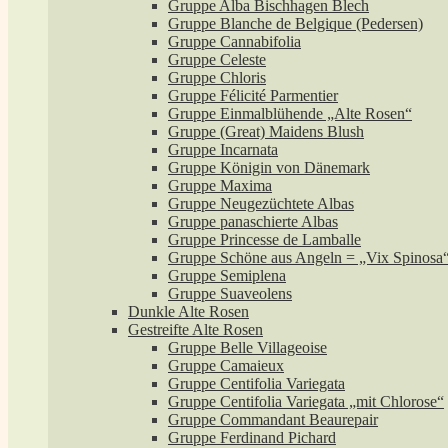
Gruppe Alba Bischhagen Blech
Gruppe Blanche de Belgique (Pedersen)
Gruppe Cannabifolia
Gruppe Celeste
Gruppe Chloris
Gruppe Félicité Parmentier
Gruppe Einmalblühende „Alte Rosen“
Gruppe (Great) Maidens Blush
Gruppe Incarnata
Gruppe Königin von Dänemark
Gruppe Maxima
Gruppe Neugezüchtete Albas
Gruppe panaschierte Albas
Gruppe Princesse de Lamballe
Gruppe Schöne aus Angeln = „Vix Spinosa
Gruppe Semiplena
Gruppe Suaveolens
Dunkle Alte Rosen
Gestreifte Alte Rosen
Gruppe Belle Villageoise
Gruppe Camaieux
Gruppe Centifolia Variegata
Gruppe Centifolia Variegata „mit Chlorose“
Gruppe Commandant Beaurepair
Gruppe Ferdinand Pichard