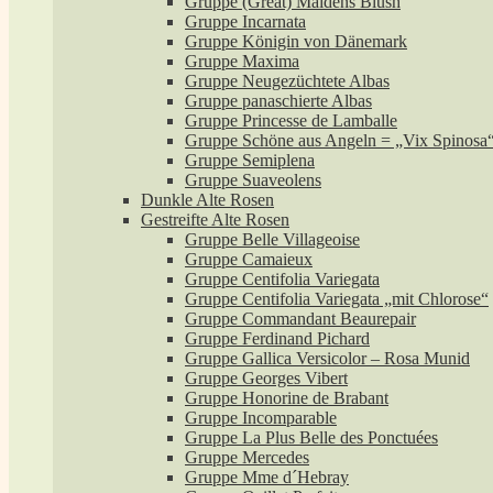
Gruppe (Great) Maidens Blush
Gruppe Incarnata
Gruppe Königin von Dänemark
Gruppe Maxima
Gruppe Neugezüchtete Albas
Gruppe panaschierte Albas
Gruppe Princesse de Lamballe
Gruppe Schöne aus Angeln = „Vix Spinosa
Gruppe Semiplena
Gruppe Suaveolens
Dunkle Alte Rosen
Gestreifte Alte Rosen
Gruppe Belle Villageoise
Gruppe Camaieux
Gruppe Centifolia Variegata
Gruppe Centifolia Variegata „mit Chlorose“
Gruppe Commandant Beaurepair
Gruppe Ferdinand Pichard
Gruppe Gallica Versicolor – Rosa Munid
Gruppe Georges Vibert
Gruppe Honorine de Brabant
Gruppe Incomparable
Gruppe La Plus Belle des Ponctuées
Gruppe Mercedes
Gruppe Mme d´Hebray