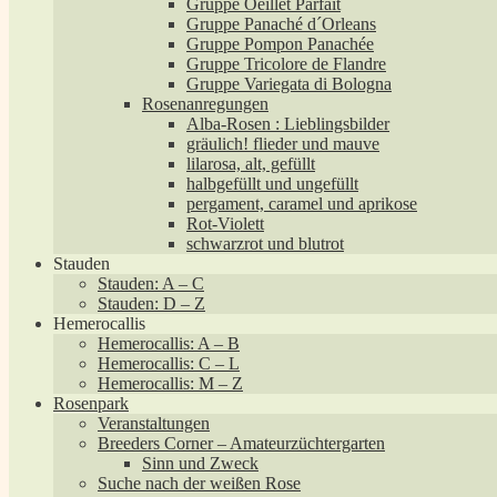
Gruppe Oeillet Parfait
Gruppe Panaché d´Orleans
Gruppe Pompon Panachée
Gruppe Tricolore de Flandre
Gruppe Variegata di Bologna
Rosenanregungen
Alba-Rosen : Lieblingsbilder
gräulich! flieder und mauve
lilarosa, alt, gefüllt
halbgefüllt und ungefüllt
pergament, caramel und aprikose
Rot-Violett
schwarzrot und blutrot
Stauden
Stauden: A – C
Stauden: D – Z
Hemerocallis
Hemerocallis: A – B
Hemerocallis: C – L
Hemerocallis: M – Z
Rosenpark
Veranstaltungen
Breeders Corner – Amateurzüchtergarten
Sinn und Zweck
Suche nach der weißen Rose