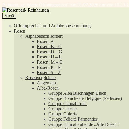
Achtung, geänderte Öffnungszeiten! Am 31.07.2026 nur von 10-13 U
Zur
Zum
Navigation
Inhalt
Menü
springen
springen
Öffnungszeiten und Anfahrtsbeschreibung
Rosen
Alphabetisch sortiert
Rosen: A
Rosen: B – C
Rosen: D – G
Rosen: H – L
Rosen: M – O
Rosen: P – R
Rosen: S – Z
Rosenvergleiche
Allgemein
Alba-Rosen
Gruppe Alba Bischhagen Blech
Gruppe Blanche de Belgique (Pedersen)
Gruppe Cannabifolia
Gruppe Celeste
Gruppe Chloris
Gruppe Félicité Parmentier
Gruppe Einmalblühende „Alte Rosen“