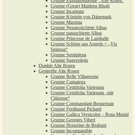
Gruppe Einmalblühende „Alte Rosen“
Gruppe (Great) Maidens Blush
Gruppe Incarnata
Gruppe Königin von Dänemark
Gruppe Maxima
Gruppe Neugezüchtete Albas
Gruppe panaschierte Albas
Gruppe Princesse de Lamballe
Gruppe Schöne aus Angeln = „Vix
Spinosa“
Gruppe Semiplena
Gruppe Suaveolens
Dunkle Alte Rosen
Gestreifte Alte Rosen
Gruppe Belle Villageoise
Gruppe Camaieux
Gruppe Centifolia Variegata
Gruppe Centifolia Variegata „mit
Chlorose“
Gruppe Commandant Beaurepair
Gruppe Ferdinand Pichard
Gruppe Gallica Versicolor – Rosa Munid
Gruppe Georges Vibert
Gruppe Honorine de Brabant
Gruppe Incomparable