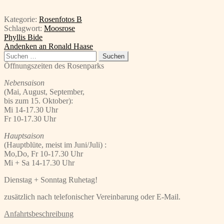
Kategorie:
Rosenfotos B
Schlagwort:
Moosrose
Beitragsnavigation
Vorheriger
Phyllis Bide
Beitrag:
Nächster
Andenken an Ronald Haase
Beitrag:
Suchen
nach:
Öffnungszeiten des Rosenparks
Nebensaison
(Mai, August, September,
bis zum 15. Oktober):
Mi 14-17.30 Uhr
Fr 10-17.30 Uhr
Hauptsaison
(Hauptblüte, meist im Juni/Juli) :
Mo,Do, Fr 10-17.30 Uhr
Mi + Sa 14-17.30 Uhr
Dienstag + Sonntag Ruhetag!
zusätzlich nach telefonischer Vereinbarung oder E-Mail.
Anfahrtsbeschreibung