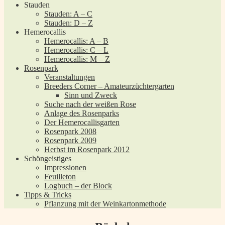
Stauden
Stauden: A – C
Stauden: D – Z
Hemerocallis
Hemerocallis: A – B
Hemerocallis: C – L
Hemerocallis: M – Z
Rosenpark
Veranstaltungen
Breeders Corner – Amateurzüchtergarten
Sinn und Zweck
Suche nach der weißen Rose
Anlage des Rosenparks
Der Hemerocallisgarten
Rosenpark 2008
Rosenpark 2009
Herbst im Rosenpark 2012
Schöngeistiges
Impressionen
Feuilleton
Logbuch – der Block
Tipps & Tricks
Pflanzung mit der Weinkartonmethode