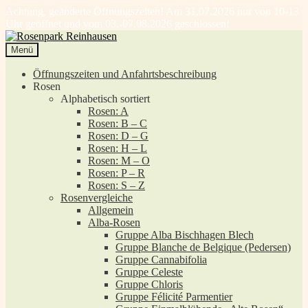
Achtung, geänderte Öffnungszeiten! Am 31.07.2026 nur von 10-13
Uhr geöffnet und vom 03.-07.08.2026 geschlossen!
Zur
Zum
Navigation
Inhalt
Menü
springen
springen
Öffnungszeiten und Anfahrtsbeschreibung
Rosen
Alphabetisch sortiert
Rosen: A
Rosen: B – C
Rosen: D – G
Rosen: H – L
Rosen: M – O
Rosen: P – R
Rosen: S – Z
Rosenvergleiche
Allgemein
Alba-Rosen
Gruppe Alba Bischhagen Blech
Gruppe Blanche de Belgique (Pedersen)
Gruppe Cannabifolia
Gruppe Celeste
Gruppe Chloris
Gruppe Félicité Parmentier