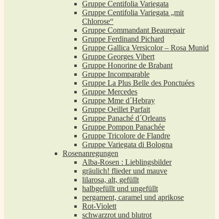
Gruppe Centifolia Variegata
Gruppe Centifolia Variegata „mit
Chlorose“
Gruppe Commandant Beaurepair
Gruppe Ferdinand Pichard
Gruppe Gallica Versicolor – Rosa Munid
Gruppe Georges Vibert
Gruppe Honorine de Brabant
Gruppe Incomparable
Gruppe La Plus Belle des Ponctuées
Gruppe Mercedes
Gruppe Mme d´Hebray
Gruppe Oeillet Parfait
Gruppe Panaché d´Orleans
Gruppe Pompon Panachée
Gruppe Tricolore de Flandre
Gruppe Variegata di Bologna
Rosenanregungen
Alba-Rosen : Lieblingsbilder
gräulich! flieder und mauve
lilarosa, alt, gefüllt
halbgefüllt und ungefüllt
pergament, caramel und aprikose
Rot-Violett
schwarzrot und blutrot