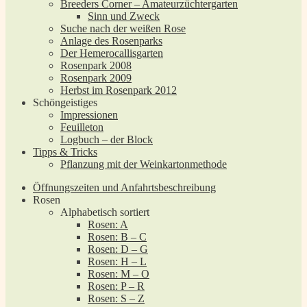
Breeders Corner – Amateurzüchtergarten
Sinn und Zweck
Suche nach der weißen Rose
Anlage des Rosenparks
Der Hemerocallisgarten
Rosenpark 2008
Rosenpark 2009
Herbst im Rosenpark 2012
Schöngeistiges
Impressionen
Feuilleton
Logbuch – der Block
Tipps & Tricks
Pflanzung mit der Weinkartonmethode
Öffnungszeiten und Anfahrtsbeschreibung
Rosen
Alphabetisch sortiert
Rosen: A
Rosen: B – C
Rosen: D – G
Rosen: H – L
Rosen: M – O
Rosen: P – R
Rosen: S – Z