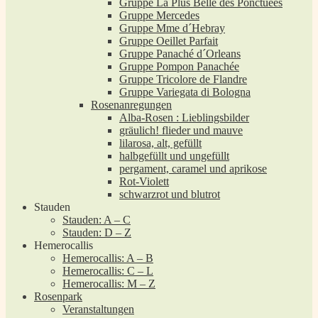
Gruppe La Plus Belle des Ponctuées
Gruppe Mercedes
Gruppe Mme d´Hebray
Gruppe Oeillet Parfait
Gruppe Panaché d´Orleans
Gruppe Pompon Panachée
Gruppe Tricolore de Flandre
Gruppe Variegata di Bologna
Rosenanregungen
Alba-Rosen : Lieblingsbilder
gräulich! flieder und mauve
lilarosa, alt, gefüllt
halbgefüllt und ungefüllt
pergament, caramel und aprikose
Rot-Violett
schwarzrot und blutrot
Stauden
Stauden: A – C
Stauden: D – Z
Hemerocallis
Hemerocallis: A – B
Hemerocallis: C – L
Hemerocallis: M – Z
Rosenpark
Veranstaltungen