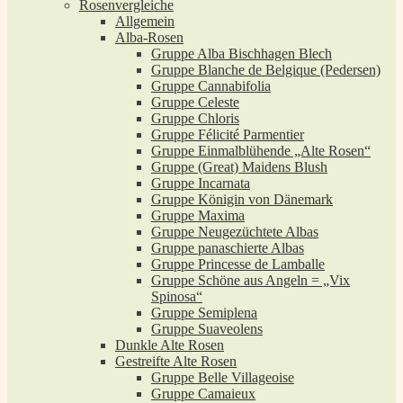
Rosenvergleiche
Allgemein
Alba-Rosen
Gruppe Alba Bischhagen Blech
Gruppe Blanche de Belgique (Pedersen)
Gruppe Cannabifolia
Gruppe Celeste
Gruppe Chloris
Gruppe Félicité Parmentier
Gruppe Einmalblühende „Alte Rosen“
Gruppe (Great) Maidens Blush
Gruppe Incarnata
Gruppe Königin von Dänemark
Gruppe Maxima
Gruppe Neugezüchtete Albas
Gruppe panaschierte Albas
Gruppe Princesse de Lamballe
Gruppe Schöne aus Angeln = „Vix
Spinosa“
Gruppe Semiplena
Gruppe Suaveolens
Dunkle Alte Rosen
Gestreifte Alte Rosen
Gruppe Belle Villageoise
Gruppe Camaieux